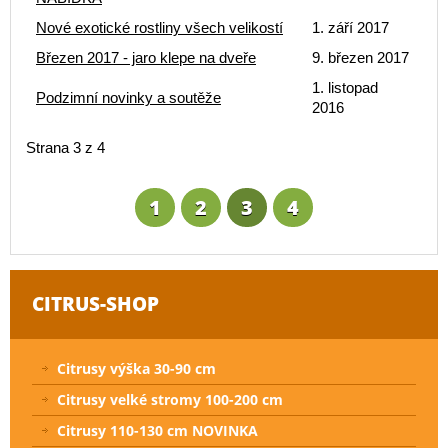
Nové exotické rostliny všech velikostí
1. září 2017
Březen 2017 - jaro klepe na dveře
9. březen 2017
1. listopad
Podzimní novinky a soutěže
2016
Strana 3 z 4
1
2
3
4
CITRUS-SHOP
Citrusy výška 30-90 cm
Citrusy velké stromy 100-200 cm
Citrusy 110-130 cm NOVINKA