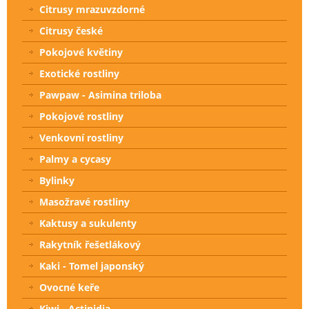
Citrusy mrazuvzdorné
Citrusy české
Pokojové květiny
Exotické rostliny
Pawpaw - Asimina triloba
Pokojové rostliny
Venkovní rostliny
Palmy a cycasy
Bylinky
Masožravé rostliny
Kaktusy a sukulenty
Rakytník řešetlákový
Kaki - Tomel japonský
Ovocné keře
Kiwi - Actinidia