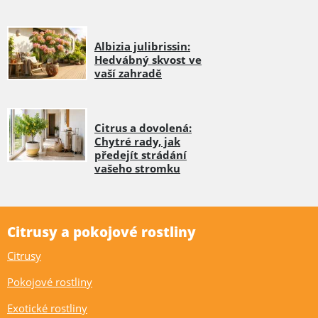
Albizia julibrissin:
Hedvábný skvost ve
vaší zahradě
Citrus a dovolená:
Chytré rady, jak
předejít strádání
vašeho stromku
Citrusy a pokojové rostliny
Citrusy
Pokojové rostliny
Exotické rostliny