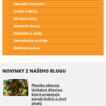
Zahradní keramika
Umělé květiny
Okrasné trávy
Mechové obrazy
Květináče a obaly
Zahradnické potřeby
Dárkový poukaz
NOVINKY Z NAŠEHO BLOGU
Planika obecná:
Unikátní dřevina,
která propojuje
půvab květů a chuť
plodů