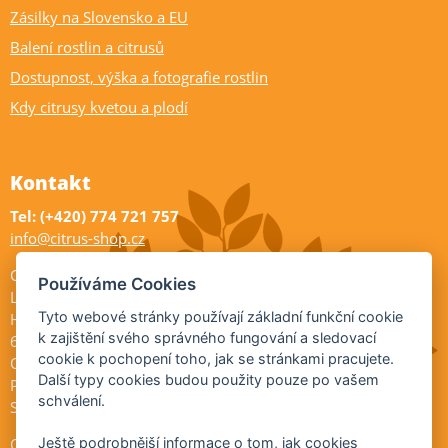
Zásilky na Slovensko a EU
Balení rostlin a citrusů
Dostupnost, výška a fotografie rostlin
Kdy citrusy kvetou a plodí
Kontakt
Tel: (+420) 774 721 757
info@citrus-shop.cz
Citrus shop zahradnictví
Používáme Cookies
Legionářů 2
Tyto webové stránky používají základní funkční cookie
Hodonín
k zajištění svého správného fungování a sledovací
695 01
cookie k pochopení toho, jak se stránkami pracujete.
Otevřeno:
Další typy cookies budou použity pouze po vašem
Po-Pá 9-17
schválení.
So 9-11:30
Ochrana osobních údajů
Ještě podrobnější informace o tom, jak cookies