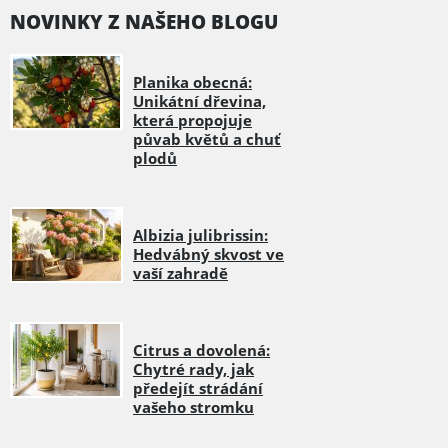
NOVINKY Z NAŠEHO BLOGU
Planika obecná:
Unikátní dřevina,
která propojuje
půvab květů a chuť
plodů
Albizia julibrissin:
Hedvábný skvost ve
vaší zahradě
Citrus a dovolená:
Chytré rady, jak
předejít strádání
vašeho stromku