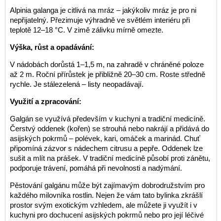
Alpinia galanga je citlivá na mráz – jakýkoliv mráz je pro ni
nepřijatelný. Přezimuje výhradně ve světlém interiéru při
teplotě 12–18 °C. V zimě zálivku mírně omezte.
Výška, růst a opadávání:
V nádobách dorůstá 1–1,5 m, na zahradě v chráněné poloze
až 2 m. Roční přírůstek je přibližně 20–30 cm. Roste středně
rychle. Je stálezelená – listy neopadávají.
Využití a zpracování:
Galgán se využívá především v kuchyni a tradiční medicíně.
Čerstvý oddenek (kořen) se strouhá nebo nakrájí a přidává do
asijských pokrmů – polévek, kari, omáček a marinád. Chuť
připomíná zázvor s nádechem citrusu a pepře. Oddenek lze
sušit a mlít na prášek. V tradiční medicíně působí proti zánětu,
podporuje trávení, pomáhá při nevolnosti a nadýmání.
Pěstování galgánu může být zajímavým dobrodružstvím pro
každého milovníka rostlin. Nejen že vám tato bylinka zkrášlí
prostor svým exotickým vzhledem, ale můžete ji využít i v
kuchyni pro dochucení asijských pokrmů nebo pro její léčivé