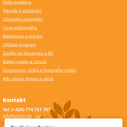
Naše prodejna
Návody k pěstování
Obchodní podmínky
Cena poštovného
Reklamace a vrácení
Afilliate program
Zásilky na Slovensko a EU
Balení rostlin a citrusů
Dostupnost, výška a fotografie rostlin
Kdy citrusy kvetou a plodí
Kontakt
Tel: (+420) 774 721 757
info@citrus-shop.cz
Citrus shop zahradnictví