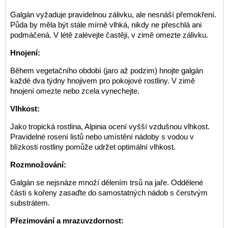
Galgán vyžaduje pravidelnou zálivku, ale nesnáší přemokření.
Půda by měla být stále mírně vlhká, nikdy ne přeschlá ani
podmáčená. V létě zalévejte častěji, v zimě omezte zálivku.
Hnojení:
Během vegetačního období (jaro až podzim) hnojte galgán
každé dva týdny hnojivem pro pokojové rostliny. V zimě
hnojení omezte nebo zcela vynechejte.
Vlhkost:
Jako tropická rostlina, Alpinia ocení vyšší vzdušnou vlhkost.
Pravidelné rosení listů nebo umístění nádoby s vodou v
blízkosti rostliny pomůže udržet optimální vlhkost.
Rozmnožování:
Galgán se nejsnáze množí dělením trsů na jaře. Oddělené
části s kořeny zasaďte do samostatných nádob s čerstvým
substrátem.
Přezimování a mrazuvzdornost: