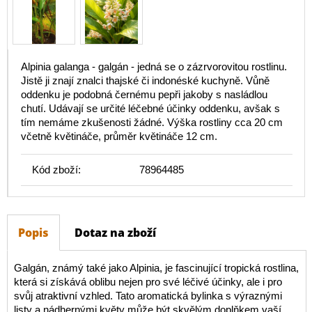
Alpinia galanga - galgán - jedná se o zázrvorovitou rostlinu.
Jistě ji znají znalci thajské či indonéské kuchyně. Vůně
oddenku je podobná černému pepři jakoby s nasládlou
chutí. Udávají se určité léčebné účinky oddenku, avšak s
tím nemáme zkušenosti žádné. Výška rostliny cca 20 cm
včetně květináče, průměr květináče 12 cm.
Kód zboží:
78964485
Popis
Dotaz na zboží
Galgán, známý také jako Alpinia, je fascinující tropická rostlina,
která si získává oblibu nejen pro své léčivé účinky, ale i pro
svůj atraktivní vzhled. Tato aromatická bylinka s výraznými
listy a nádhernými květy může být skvělým doplňkem vaší