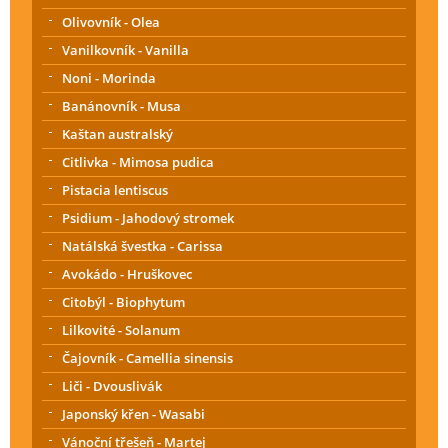
Olivovník - Olea
Vanilkovník - Vanilla
Noni - Morinda
Banánovník - Musa
Kaštan australský
Citlivka - Mimosa pudica
Pistacia lentiscus
Psidium - Jahodový stromek
Natálská švestka - Carissa
Avokádo - Hruškovec
Citobýl - Biophytum
Lilkovité - Solanum
Čajovník - Camellia sinensis
Liči - Dvouslivák
Japonský křen - Wasabi
Vánoční třešeň - Martej