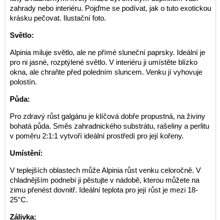
zahrady nebo interiéru. Pojďme se podívat, jak o tuto exotickou
krásku pečovat. Ilustační foto.
Světlo:
Alpinia miluje světlo, ale ne přímé sluneční paprsky. Ideální je
pro ni jasné, rozptýlené světlo. V interiéru ji umístěte blízko
okna, ale chraňte před poledním sluncem. Venku jí vyhovuje
polostín.
Půda:
Pro zdravý růst galgánu je klíčová dobře propustná, na živiny
bohatá půda. Směs zahradnického substrátu, rašeliny a perlitu
v poměru 2:1:1 vytvoří ideální prostředí pro její kořeny.
Umístění:
V teplejších oblastech může Alpinia růst venku celoročně. V
chladnějším podnebí ji pěstujte v nádobě, kterou můžete na
zimu přenést dovnitř. Ideální teplota pro její růst je mezi 18-
25°C.
Zálivka: