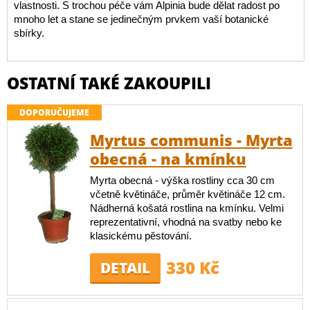
vlastnosti. S trochou péče vám Alpinia bude dělat radost po
mnoho let a stane se jedinečným prvkem vaší botanické
sbírky.
OSTATNÍ TAKÉ ZAKOUPILI
DOPORUČUJEME
Myrtus communis - Myrta
obecná - na kmínku
Myrta obecná - výška rostliny cca 30 cm
včetně květináče, průměr květináče 12 cm.
Nádherná košatá rostlina na kmínku. Velmi
reprezentativní, vhodná na svatby nebo ke
klasickému pěstování.
330 Kč
DETAIL