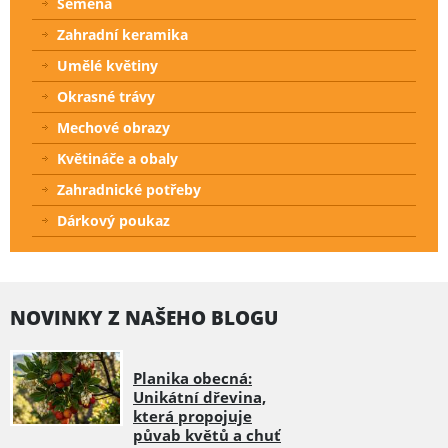
Semena
Zahradní keramika
Umělé květiny
Okrasné trávy
Mechové obrazy
Květináče a obaly
Zahradnické potřeby
Dárkový poukaz
NOVINKY Z NAŠEHO BLOGU
Planika obecná:
Unikátní dřevina,
která propojuje
půvab květů a chuť