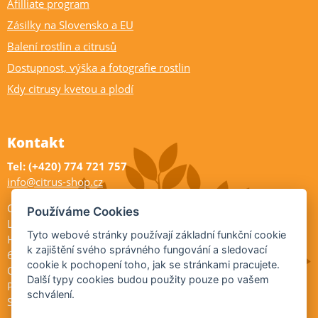
Afilliate program
Zásilky na Slovensko a EU
Balení rostlin a citrusů
Dostupnost, výška a fotografie rostlin
Kdy citrusy kvetou a plodí
Kontakt
Tel: (+420) 774 721 757
info@citrus-shop.cz
Citrus shop zahradnictví
Používáme Cookies
Legionářů 2
Tyto webové stránky používají základní funkční cookie
Hodonín
k zajištění svého správného fungování a sledovací
695 01
cookie k pochopení toho, jak se stránkami pracujete.
Otevřeno:
Další typy cookies budou použity pouze po vašem
Po-Pá 9-17
schválení.
So 9-11:30