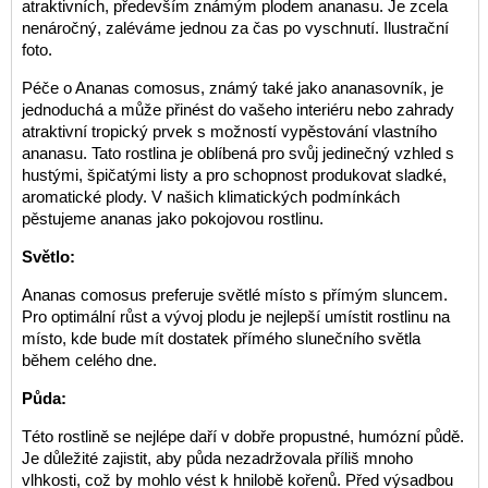
atraktivních, především známým plodem ananasu. Je zcela
nenáročný, zaléváme jednou za čas po vyschnutí. Ilustrační
foto.
Péče o Ananas comosus, známý také jako ananasovník, je
jednoduchá a může přinést do vašeho interiéru nebo zahrady
atraktivní tropický prvek s možností vypěstování vlastního
ananasu. Tato rostlina je oblíbená pro svůj jedinečný vzhled s
hustými, špičatými listy a pro schopnost produkovat sladké,
aromatické plody. V našich klimatických podmínkách
pěstujeme ananas jako pokojovou rostlinu.
Světlo:
Ananas comosus preferuje světlé místo s přímým sluncem.
Pro optimální růst a vývoj plodu je nejlepší umístit rostlinu na
místo, kde bude mít dostatek přímého slunečního světla
během celého dne.
Půda:
Této rostlině se nejlépe daří v dobře propustné, humózní půdě.
Je důležité zajistit, aby půda nezadržovala příliš mnoho
vlhkosti, což by mohlo vést k hnilobě kořenů. Před výsadbou