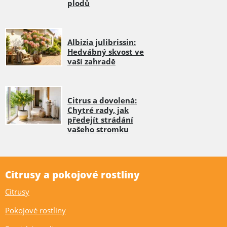
plodů
Albizia julibrissin:
Hedvábný skvost ve
vaší zahradě
Citrus a dovolená:
Chytré rady, jak
předejít strádání
vašeho stromku
Citrusy a pokojové rostliny
Citrusy
Pokojové rostliny