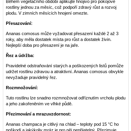
Během vegetačního období aplikujte hnojivo pro pokojové
rostliny jednou za měsíc, což podpoří zdravý růst a rozvoj
plodu. V zimních měsících hnojení omezte.
Přesazování:
Ananas comosus může vyžadovat přesazení každé 2 až 3
roky, aby měla dostatek místa pro růst a dostatek živin.
Nejlepší doba pro přesazení je na jaře.
Řez a údržba:
Pravidelné odstraňování starých a poškozených listů pomůže
udržet rostlinu zdravou a atraktivní. Ananas comosus obvykle
nevyžaduje pravidelný řez.
Rozmnožování:
Tuto rostlinu lze snadno rozmnožovat odříznutím vrcholu plodu
a jeho zakořeněním ve vlhké půdě.
Přezimování a mrazuvzdornost:
Ananas champaca je citlivý na chlad – teploty pod 15 °C ho
poškodí a jakýkoliv mráz je pro něj nepřijatelný. Přezimuje