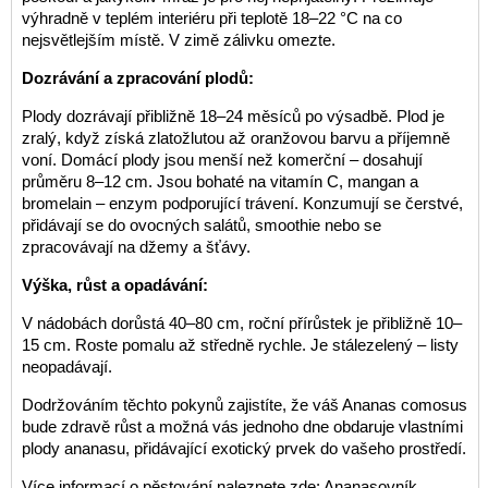
výhradně v teplém interiéru při teplotě 18–22 °C na co
nejsvětlejším místě. V zimě zálivku omezte.
Dozrávání a zpracování plodů:
Plody dozrávají přibližně 18–24 měsíců po výsadbě. Plod je
zralý, když získá zlatožlutou až oranžovou barvu a příjemně
voní. Domácí plody jsou menší než komerční – dosahují
průměru 8–12 cm. Jsou bohaté na vitamín C, mangan a
bromelain – enzym podporující trávení. Konzumují se čerstvé,
přidávají se do ovocných salátů, smoothie nebo se
zpracovávají na džemy a šťávy.
Výška, růst a opadávání:
V nádobách dorůstá 40–80 cm, roční přírůstek je přibližně 10–
15 cm. Roste pomalu až středně rychle. Je stálezelený – listy
neopadávají.
Dodržováním těchto pokynů zajistíte, že váš Ananas comosus
bude zdravě růst a možná vás jednoho dne obdaruje vlastními
plody ananasu, přidávající exotický prvek do vašeho prostředí.
Více informací o pěstování naleznete zde:
Ananasovník