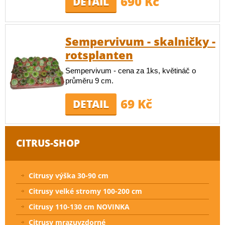
690 Kč
DETAIL
Sempervivum - skalničky -
rotsplanten
Sempervivum - cena za 1ks, květináč o
průměru 9 cm.
69 Kč
DETAIL
CITRUS-SHOP
Citrusy výška 30-90 cm
Citrusy velké stromy 100-200 cm
Citrusy 110-130 cm NOVINKA
Citrusy mrazuvzdorné