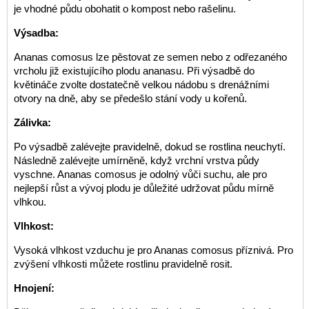
je vhodné půdu obohatit o kompost nebo rašelinu.
Výsadba:
Ananas comosus lze pěstovat ze semen nebo z odřezaného
vrcholu již existujícího plodu ananasu. Při výsadbě do
květináče zvolte dostatečně velkou nádobu s drenážními
otvory na dně, aby se předešlo stání vody u kořenů.
Zálivka:
Po výsadbě zalévejte pravidelně, dokud se rostlina neuchytí.
Následně zalévejte umírněně, když vrchní vrstva půdy
vyschne. Ananas comosus je odolný vůči suchu, ale pro
nejlepší růst a vývoj plodu je důležité udržovat půdu mírně
vlhkou.
Vlhkost:
Vysoká vlhkost vzduchu je pro Ananas comosus příznivá. Pro
zvýšení vlhkosti můžete rostlinu pravidelně rosit.
Hnojení: