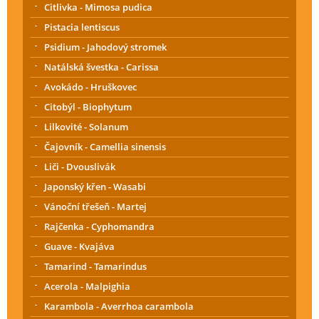
Citlivka - Mimosa pudica
Pistacia lentiscus
Psidium - Jahodový stromek
Natálská švestka - Carissa
Avokádo - Hruškovec
Citobýl - Biophytum
Lilkovité - Solanum
Čajovník - Camellia sinensis
Liči - Dvouslivák
Japonský křen - Wasabi
Vánoční třešeň - Martej
Rajčenka - Cyphomandra
Guave - Kvajáva
Tamarind - Tamarindus
Acerola - Malpighia
Karambola - Averrhoa carambola