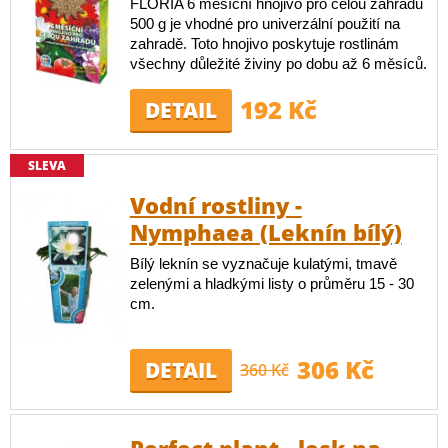
FLORIA 6 měsíční hnojivo pro celou zahradu
500 g je vhodné pro univerzální použití na
zahradě. Toto hnojivo poskytuje rostlinám
všechny důležité živiny po dobu až 6 měsíců.
192 Kč
DETAIL
SLEVA
Vodní rostliny -
Nymphaea (Leknín bílý)
Bílý leknín se vyznačuje kulatými, tmavě
zelenými a hladkými listy o průměru 15 - 30
cm.
306 Kč
DETAIL
360 Kč