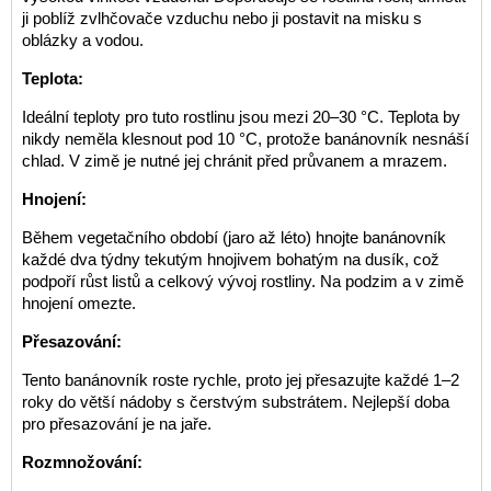
ji poblíž zvlhčovače vzduchu nebo ji postavit na misku s
oblázky a vodou.
Teplota:
Ideální teploty pro tuto rostlinu jsou mezi 20–30 °C. Teplota by
nikdy neměla klesnout pod 10 °C, protože banánovník nesnáší
chlad. V zimě je nutné jej chránit před průvanem a mrazem.
Hnojení:
Během vegetačního období (jaro až léto) hnojte banánovník
každé dva týdny tekutým hnojivem bohatým na dusík, což
podpoří růst listů a celkový vývoj rostliny. Na podzim a v zimě
hnojení omezte.
Přesazování:
Tento banánovník roste rychle, proto jej přesazujte každé 1–2
roky do větší nádoby s čerstvým substrátem. Nejlepší doba
pro přesazování je na jaře.
Rozmnožování: