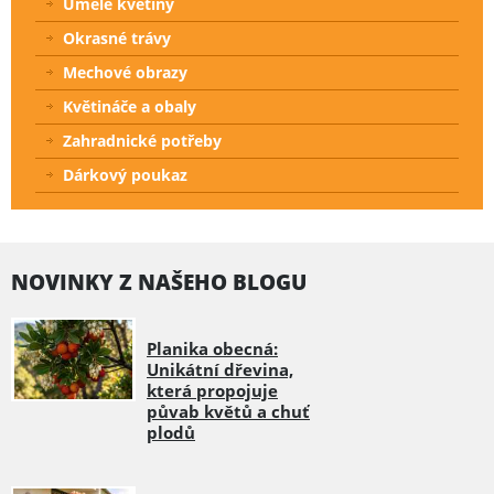
Umělé květiny
Okrasné trávy
Mechové obrazy
Květináče a obaly
Zahradnické potřeby
Dárkový poukaz
NOVINKY Z NAŠEHO BLOGU
Planika obecná:
Unikátní dřevina,
která propojuje
půvab květů a chuť
plodů