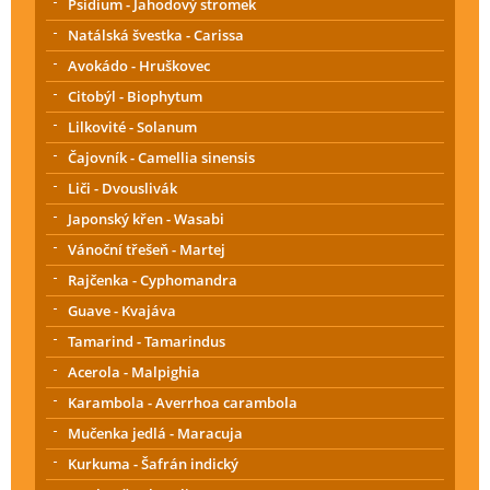
Psidium - Jahodový stromek
Natálská švestka - Carissa
Avokádo - Hruškovec
Citobýl - Biophytum
Lilkovité - Solanum
Čajovník - Camellia sinensis
Liči - Dvouslivák
Japonský křen - Wasabi
Vánoční třešeň - Martej
Rajčenka - Cyphomandra
Guave - Kvajáva
Tamarind - Tamarindus
Acerola - Malpighia
Karambola - Averrhoa carambola
Mučenka jedlá - Maracuja
Kurkuma - Šafrán indický