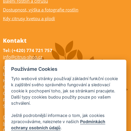
Balení rostlin a citrusů
Dostupnost, výška a fotografie rostlin
Kdy citrusy kvetou a plodí
Kontakt
Tel: (+420) 774 721 757
info@citrus-shop.cz
Citrus shop zahradnictví
Používáme Cookies
Legionářů 2
Tyto webové stránky používají základní funkční cookie
Hodonín
k zajištění svého správného fungování a sledovací
695 01
cookie k pochopení toho, jak se stránkami pracujete.
Otevřeno:
Další typy cookies budou použity pouze po vašem
Po-Pá 9-17
schválení.
So 9-11:30
Ještě podrobnější informace o tom, jak cookies
Ochrana osobních údajů
zpracováváme, naleznete v našich
Podmínkách
Informace ÚKZÚZ
ochrany osobních údajů
.
Cookies