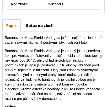
Kód zboží:
musaflor1
Popis
Dotaz na zboží
Banánovník Musa Florida Variegata je fascinující rostlina, která
zaujme svými nádherně pestrými listy. Ilustrační foto.
Banánovník Musa Florida Variegata je vhodný jak do interiéru,
tak i pro venkovní pěstování v teplejších oblastech, kde teploty
neklesají pod 10 °C, ale v chladnějších klimatických
podmínkách je lepší jej pěstovat uvnitř, aby byl chráněn před
nízkými teplotami a mrazem. Listy jsou zdobeny výraznými
krémově bílými a zelenými pruhy, které dodávají rostlině
jedinečný vzhled. Tento banánovník je ideální volbou pro ty,
kteří chtějí do svého interiéru přinést kousek tropické
elegance. Kromě estetické hodnoty je Musa Florida Variegata
také relativně nenáročná na péči, což z ní činí oblíbenou
rostlinu pro pěstování v domácnosti.
Světlo: