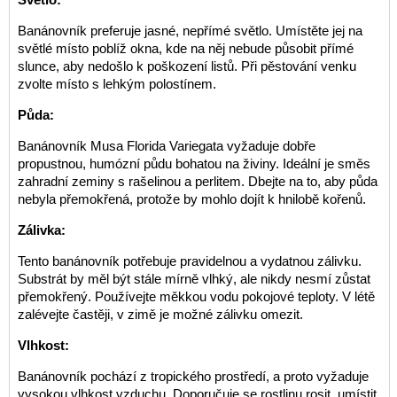
Banánovník preferuje jasné, nepřímé světlo. Umístěte jej na
světlé místo poblíž okna, kde na něj nebude působit přímé
slunce, aby nedošlo k poškození listů. Při pěstování venku
zvolte místo s lehkým polostínem.
Půda:
Banánovník Musa Florida Variegata vyžaduje dobře
propustnou, humózní půdu bohatou na živiny. Ideální je směs
zahradní zeminy s rašelinou a perlitem. Dbejte na to, aby půda
nebyla přemokřená, protože by mohlo dojít k hnilobě kořenů.
Zálivka:
Tento banánovník potřebuje pravidelnou a vydatnou zálivku.
Substrát by měl být stále mírně vlhký, ale nikdy nesmí zůstat
přemokřený. Používejte měkkou vodu pokojové teploty. V létě
zalévejte častěji, v zimě je možné zálivku omezit.
Vlhkost:
Banánovník pochází z tropického prostředí, a proto vyžaduje
vysokou vlhkost vzduchu. Doporučuje se rostlinu rosit, umístit