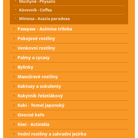
Mochyně - Physalis
Kávovník - Coffea
Mimosa - Acacia paradoxa
Pawpaw - Asimina triloba
Pokojové rostliny
Venkovní rostliny
Palmy a cycasy
Bylinky
Masožravé rostliny
Kaktusy a sukulenty
Rakytník řešetlákový
Kaki - Tomel japonský
Ovocné keře
Kiwi - Actinidia
Vodní rostliny a zahradní jezírka