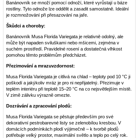
Banánovník se množí pomocí odnoží, které vyrůstají u báze
rostliny. Tyto odnože lze oddělit a zasadit samostatně. Ideální
je rozmnožování při přesazování na jaře.
Škůdci a choroby:
Banánovník Musa Florida Variegata je relativně odolný, ale
může být napaden sviluškami nebo mšicemi, zejména v
suchém prostředí. Pravidelné rosení a dostatečná vlhkost
pomohou těmto problémům předcházet.
Přezimování a mrazuvzdornost:
Musa Florida Variegata je citlivá na chlad – teploty pod 10 °C ji
poškodí a jakýkoliv mráz je pro ni nepřijatelný. Přezimuje v
teplém interiéru při teplotě 15–20 °C na co nejsvětlejším místě.
V zimě zálivku výrazně omezte.
Dozrávání a zpracování plodů:
Musa Florida Variegata se pěstuje především pro své
dekorativní pestrobarevné listy se zelenobílou kresbou. V
domácích podmínkách plodí výjimečně – k tvorbě plodů
potřebuje velký prostor, maximální světlo a teplo po celý rok.