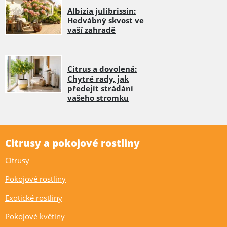
Albizia julibrissin:
Hedvábný skvost ve
vaší zahradě
Citrus a dovolená:
Chytré rady, jak
předejít strádání
vašeho stromku
Citrusy a pokojové rostliny
Citrusy
Pokojové rostliny
Exotické rostliny
Pokojové květiny