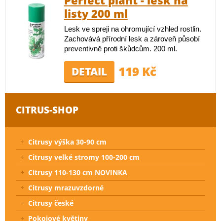
Perfect plant - lesk na
listy 200 ml
Lesk ve spreji na ohromující vzhled rostlin.
Zachovává přírodní lesk a zároveň působí
preventivně proti škůdcům. 200 ml.
119 Kč
DETAIL
CITRUS-SHOP
Citrusy výška 30-90 cm
Citrusy velké stromy 100-200 cm
Citrusy 110-130 cm NOVINKA
Citrusy mrazuvzdorné
Citrusy české
Pokojové květiny