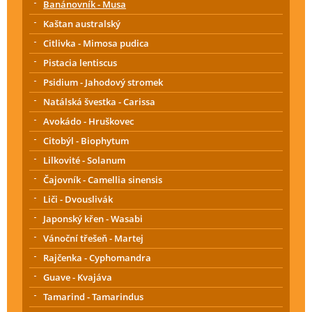
Banánovník - Musa
Kaštan australský
Citlivka - Mimosa pudica
Pistacia lentiscus
Psidium - Jahodový stromek
Natálská švestka - Carissa
Avokádo - Hruškovec
Citobýl - Biophytum
Lilkovité - Solanum
Čajovník - Camellia sinensis
Liči - Dvouslivák
Japonský křen - Wasabi
Vánoční třešeň - Martej
Rajčenka - Cyphomandra
Guave - Kvajáva
Tamarind - Tamarindus