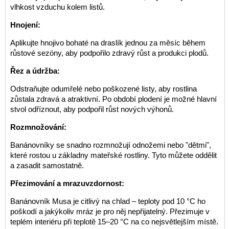
vlhkost vzduchu kolem listů.
Hnojení:
Aplikujte hnojivo bohaté na draslík jednou za měsíc během
růstové sezóny, aby podpořilo zdravý růst a produkci plodů.
Řez a údržba:
Odstraňujte odumřelé nebo poškozené listy, aby rostlina
zůstala zdravá a atraktivní. Po období plodení je možné hlavní
stvol odříznout, aby podpořil růst nových výhonů.
Rozmnožování:
Banánovníky se snadno rozmnožují odnožemi nebo "dětmi",
které rostou u základny mateřské rostliny. Tyto můžete oddělit
a zasadit samostatně.
Přezimování a mrazuvzdornost:
Banánovník Musa je citlivý na chlad – teploty pod 10 °C ho
poškodí a jakýkoliv mráz je pro něj nepřijatelný. Přezimuje v
teplém interiéru při teplotě 15–20 °C na co nejsvětlejším místě.