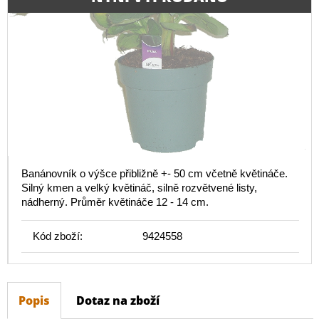
Banánovník o výšce přibližně +- 50 cm včetně květináče.
Silný kmen a velký květináč, silně rozvětvené listy,
nádherný. Průměr květináče 12 - 14 cm.
Kód zboží:
9424558
Popis
Dotaz na zboží