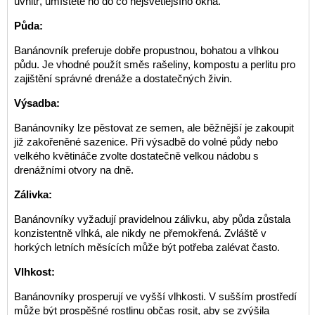
uvnitř, umístěte ho do co nejsvětlejšího okna.
Půda:
Banánovník preferuje dobře propustnou, bohatou a vlhkou
půdu. Je vhodné použít směs rašeliny, kompostu a perlitu pro
zajištění správné drenáže a dostatečných živin.
Výsadba:
Banánovníky lze pěstovat ze semen, ale běžnější je zakoupit
již zakořeněné sazenice. Při výsadbě do volné půdy nebo
velkého květináče zvolte dostatečně velkou nádobu s
drenážními otvory na dně.
Zálivka:
Banánovníky vyžadují pravidelnou zálivku, aby půda zůstala
konzistentně vlhká, ale nikdy ne přemokřená. Zvláště v
horkých letních měsících může být potřeba zalévat často.
Vlhkost:
Banánovníky prosperují ve vyšší vlhkosti. V sušším prostředí
může být prospěšné rostlinu občas rosit, aby se zvýšila