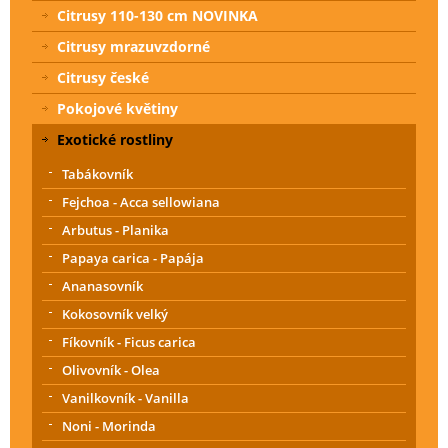
Citrusy 110-130 cm NOVINKA
Citrusy mrazuvzdorné
Citrusy české
Pokojové květiny
Exotické rostliny
Tabákovník
Fejchoa - Acca sellowiana
Arbutus - Planika
Papaya carica - Papája
Ananasovník
Kokosovník velký
Fíkovník - Ficus carica
Olivovník - Olea
Vanilkovník - Vanilla
Noni - Morinda