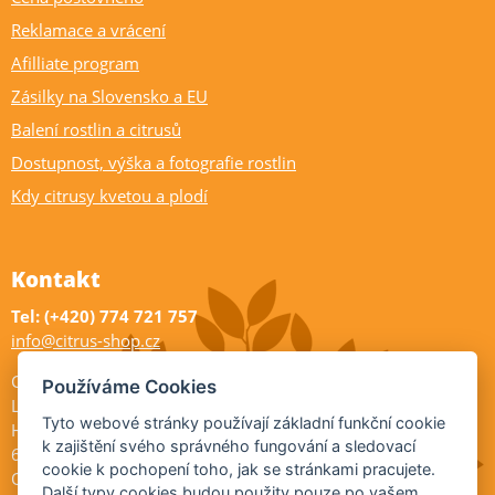
Reklamace a vrácení
Afilliate program
Zásilky na Slovensko a EU
Balení rostlin a citrusů
Dostupnost, výška a fotografie rostlin
Kdy citrusy kvetou a plodí
Kontakt
Tel: (+420) 774 721 757
info@citrus-shop.cz
Citrus shop zahradnictví
Používáme Cookies
Legionářů 2
Tyto webové stránky používají základní funkční cookie
Hodonín
k zajištění svého správného fungování a sledovací
695 01
cookie k pochopení toho, jak se stránkami pracujete.
Otevřeno:
Další typy cookies budou použity pouze po vašem