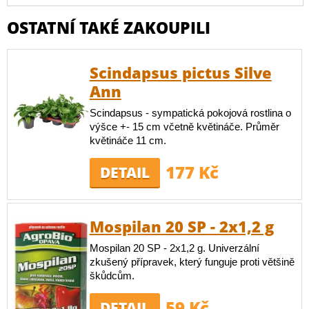
OSTATNÍ TAKÉ ZAKOUPILI
Scindapsus pictus Silve
Ann
Scindapsus - sympatická pokojová rostlina o
výšce +- 15 cm včetně květináče. Průměr
květináče 11 cm.
177 Kč
DETAIL
Mospilan 20 SP - 2x1,2 g
Mospilan 20 SP - 2x1,2 g. Univerzální
zkušený přípravek, který funguje proti většině
škůdcům.
59 Kč
DETAIL