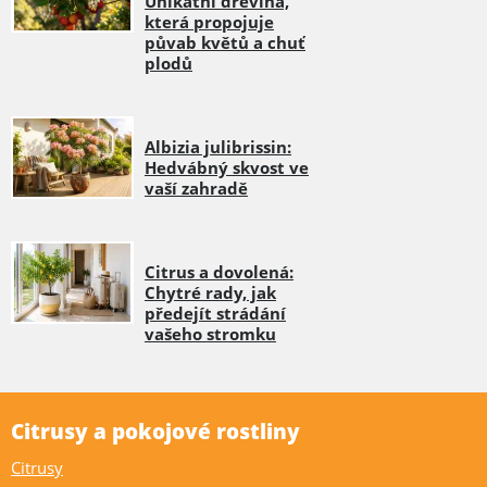
Unikátní dřevina,
která propojuje
půvab květů a chuť
plodů
Albizia julibrissin:
Hedvábný skvost ve
vaší zahradě
Citrus a dovolená:
Chytré rady, jak
předejít strádání
vašeho stromku
Citrusy a pokojové rostliny
Citrusy