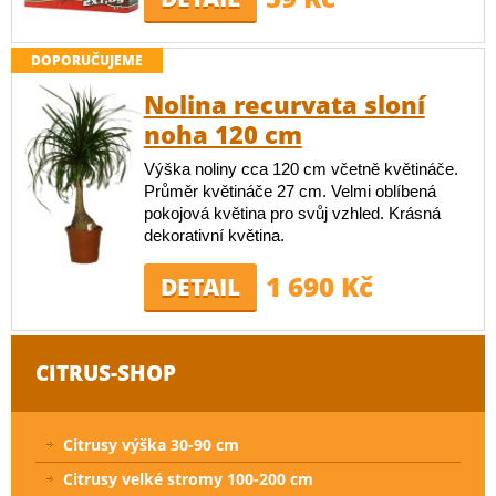
DOPORUČUJEME
Nolina recurvata sloní
noha 120 cm
Výška noliny cca 120 cm včetně květináče.
Průměr květináče 27 cm. Velmi oblíbená
pokojová květina pro svůj vzhled. Krásná
dekorativní květina.
1 690 Kč
DETAIL
CITRUS-SHOP
Citrusy výška 30-90 cm
Citrusy velké stromy 100-200 cm