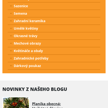
Sazenice
Semena
Zahradní keramika
Umělé květiny
Okrasné trávy
Mechové obrazy
Květináče a obaly
Zahradnické potřeby
Dárkový poukaz
NOVINKY Z NAŠEHO BLOGU
Planika obecná: