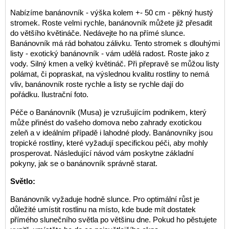
Nabízíme banánovník - výška kolem +- 50 cm - pěkný hustý
stromek. Roste velmi rychle, banánovník můžete již přesadit
do většího květináče. Nedávejte ho na přímé slunce.
Banánovník má rád bohatou zálivku. Tento stromek s dlouhými
listy - exotický banánovník - vám udělá radost. Roste jako z
vody. Silný kmen a velký květináč.
Při přepravě se můžou listy
polámat, či popraskat, na výslednou kvalitu rostliny to nemá
vliv, banánovník roste rychle a listy se rychle dají do
pořádku. Ilustrační foto.
Péče o Banánovník (Musa) je vzrušujícím podnikem, který
může přinést do vašeho domova nebo zahrady exotickou
zeleň a v ideálním případě i lahodné plody. Banánovníky jsou
tropické rostliny, které vyžadují specifickou péči, aby mohly
prosperovat. Následující návod vám poskytne základní
pokyny, jak se o banánovník správně starat.
Světlo:
Banánovník vyžaduje hodně slunce. Pro optimální růst je
důležité umístit rostlinu na místo, kde bude mít dostatek
přímého slunečního světla po většinu dne. Pokud ho pěstujete