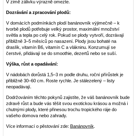
V zimě zálivku výrazně omezte.
Dozrávání a zpracování plodů:
V domácích podmínkách plodí banánovník výjimečně – k
tvorbě plodů potřebuje velký prostor, maximální množství
světla a tepla po celý rok. Pokud se plody vytvoří, dozrávají
přibližně 3–5 měsíců po nasazení. Plody jsou bohaté na
draslík, vitamín B6, vitamín C a vlákninu. Konzumují se
čerstvé, přidávají se do smoothie, dezertů nebo se suší.
Výška, růst a opadávání:
V nádobách dorůstá 1,5–3 m podle druhu, roční přírůstek je
přibližně 30–60 cm. Roste rychle. Je stálezelený – listy
neopadávají.
Dodržováním těchto pokynů zajistíte, že váš banánovník bude
zdravě růst a bude vás těšit svou exotickou krásou a možná i
chutnými plody, které přinesou trochu tropického ráje do
vašeho domova nebo zahrady.
Více informací o pěstování zde:
Banánovník
.