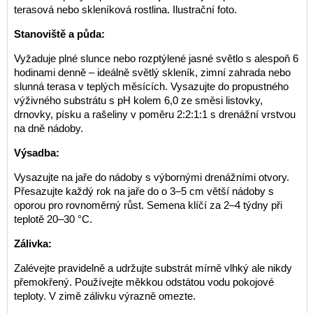
terasová nebo skleníková rostlina. Ilustrační foto.
Stanoviště a půda:
Vyžaduje plné slunce nebo rozptýlené jasné světlo s alespoň 6
hodinami denně – ideálně světlý skleník, zimní zahrada nebo
slunná terasa v teplých měsících. Vysazujte do propustného
výživného substrátu s pH kolem 6,0 ze směsi listovky,
drnovky, písku a rašeliny v poměru 2:2:1:1 s drenážní vrstvou
na dně nádoby.
Výsadba:
Vysazujte na jaře do nádoby s výbornými drenážními otvory.
Přesazujte každý rok na jaře do o 3–5 cm větší nádoby s
oporou pro rovnoměrný růst. Semena klíčí za 2–4 týdny při
teplotě 20–30 °C.
Zálivka:
Zalévejte pravidelně a udržujte substrát mírně vlhký ale nikdy
přemokřený. Používejte měkkou odstátou vodu pokojové
teploty. V zimě zálivku výrazně omezte.