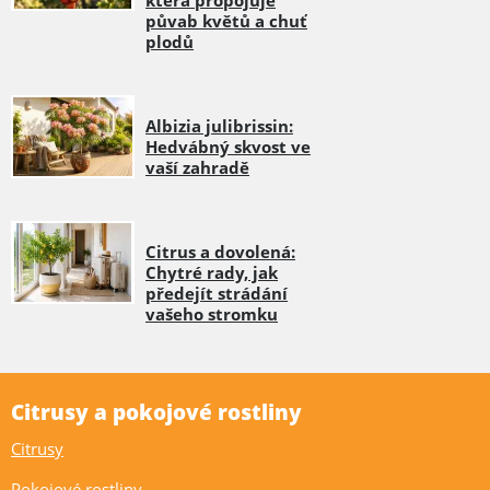
půvab květů a chuť
plodů
Albizia julibrissin:
Hedvábný skvost ve
vaší zahradě
Citrus a dovolená:
Chytré rady, jak
předejít strádání
vašeho stromku
Citrusy a pokojové rostliny
Citrusy
Pokojové rostliny