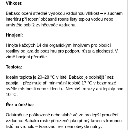
Vlhkost:
Babako ocení středně vysokou vzdušnou vlhkost – v suchém
interiéru při topení občasně rosíte listy teplou vodou nebo
umístěte poblíž zvlhčovače vzduchu.
Hnojení:
Hnojte každých 14 dní organickým hnojivem pro plodící
rostliny od jara do podzimu pro podporu růstu a plodnosti. V
zimě hnojení přerušte.
Teplota:
Ideální teplota je 20–28 °C v létě. Babako je odolnější než
papája – přezimuje při minimální teplotě 17 °C v bezmrazé
světlé místnosti nebo skleníku. Nesnáší mrazy ani teploty pod
10 °C.
Řez a údržba:
Odstraňujte poškozené nebo slabé větve pro lepší proudění
vzduchu. Babako roste přirozeně jako přímý kmen s korunou
listů na vrcholu – tvarovací řez není obvykle nutný.