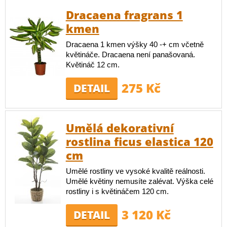
Dracaena fragrans 1
kmen
Dracaena 1 kmen výšky 40 -+ cm včetně
květináče. Dracaena není panašovaná.
Květináč 12 cm.
275 Kč
DETAIL
Umělá dekorativní
rostlina ficus elastica 120
cm
Umělé rostliny ve vysoké kvalitě reálnosti.
Umělé květiny nemusíte zalévat. Výška celé
rostliny i s květináčem 120 cm.
3 120 Kč
DETAIL