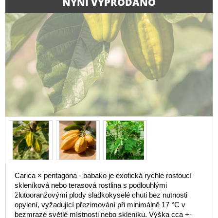
NYNÍ VYPRODÁNO
Carica × pentagona - babako je exotická rychle rostoucí
skleníková nebo terasová rostlina s podlouhlými
žlutooranžovými plody sladkokyselé chuti bez nutnosti
opylení, vyžadující přezimování při minimálně 17 °C v
bezmrazé světlé místnosti nebo skleníku. Výška cca +-