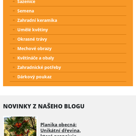
Sazenice
Semena
Zahradní keramika
Umělé květiny
Okrasné trávy
Mechové obrazy
Květináče a obaly
Zahradnické potřeby
Dárkový poukaz
NOVINKY Z NAŠEHO BLOGU
Planika obecná:
Unikátní dřevina,
která propojuje