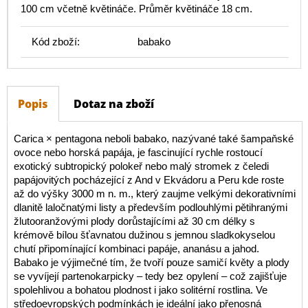
100 cm včetně květináče. Průměr květináče 18 cm.
Kód zboží:
babako
Popis
Dotaz na zboží
Carica × pentagona neboli babako, nazývané také šampaňské
ovoce nebo horská papája, je fascinující rychle rostoucí
exotický subtropický polokeř nebo malý stromek z čeledi
papájovitých pocházející z And v Ekvádoru a Peru kde roste
až do výšky 3000 m n. m., který zaujme velkými dekorativními
dlanitě laločnatými listy a především podlouhlými pětihranými
žlutooranžovými plody dorůstajícími až 30 cm délky s
krémově bílou šťavnatou dužinou s jemnou sladkokyselou
chutí připomínající kombinaci papáje, ananásu a jahod.
Babako je výjimečné tím, že tvoří pouze samičí květy a plody
se vyvíjejí partenokarpicky – tedy bez opylení – což zajišťuje
spolehlivou a bohatou plodnost i jako solitérní rostlina. Ve
středoevropských podmínkách je ideální jako přenosná