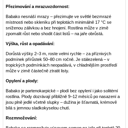
Přezimování a mrazuvzdornost:
Babako nesnáší mrazy – přezimujte ve světlé bezmrazé
místnosti nebo skleníku při teplotách minimálně 17 °C se
sníženou zálivkou a bez hnojení. Rostlina může v zimě
zpomalit růst nebo shodit část listů – na jaře obrůstá.
Výška, růst a opadávání:
Dorůstá výšky 2–3 m, roste velmi rychle – za příznivých
podmínek přírůstek 50–80 cm ročně. Je stálezelená – v
tropických podmínkách neopadává, v chladnějším prostředí
může v zimě částečně ztratit listy.
Opylení a plody:
Babako je partenokarpické – plodí bez opylení i jako solitérní
rostlina. Plody dozrávají přibližně 9–12 měsíců po nasazení a
jsou plně jedlé včetně slupky – dužina je šťavnatá, krémově
bílá s jemnou sladkokyselou chutí.
Rozmnožování:
Babako se rozmnožuje výsevem semen na jaře při teplotě 20–