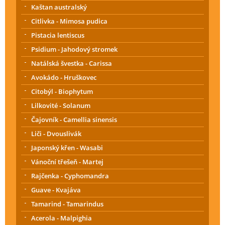
Kaštan australský
Citlivka - Mimosa pudica
Pistacia lentiscus
Psidium - Jahodový stromek
Natálská švestka - Carissa
Avokádo - Hruškovec
Citobýl - Biophytum
Lilkovité - Solanum
Čajovník - Camellia sinensis
Liči - Dvouslivák
Japonský křen - Wasabi
Vánoční třešeň - Martej
Rajčenka - Cyphomandra
Guave - Kvajáva
Tamarind - Tamarindus
Acerola - Malpighia