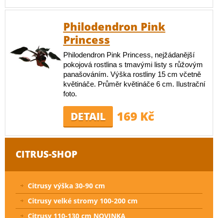
Philodendron Pink
Princess
Philodendron Pink Princess, nejžádanější
pokojová rostlina s tmavými listy s růžovým
panašováním. Výška rostliny 15 cm včetně
květináče. Průměr květináče 6 cm. Ilustrační
foto.
169 Kč
DETAIL
CITRUS-SHOP
Citrusy výška 30-90 cm
Citrusy velké stromy 100-200 cm
Citrusy 110-130 cm NOVINKA