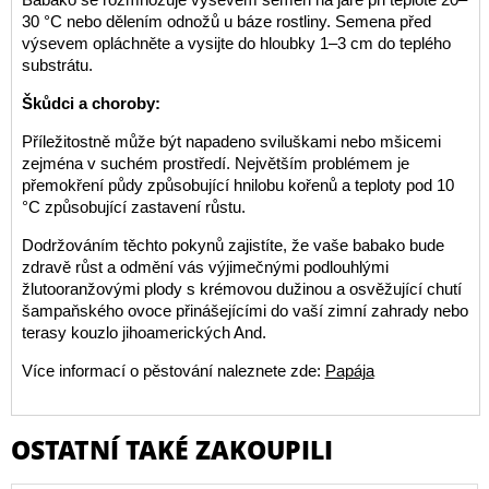
30 °C nebo dělením odnožů u báze rostliny. Semena před
výsevem opláchněte a vysijte do hloubky 1–3 cm do teplého
substrátu.
Škůdci a choroby:
Příležitostně může být napadeno sviluškami nebo mšicemi
zejména v suchém prostředí. Největším problémem je
přemokření půdy způsobující hnilobu kořenů a teploty pod 10
°C způsobující zastavení růstu.
Dodržováním těchto pokynů zajistíte, že vaše babako bude
zdravě růst a odmění vás výjimečnými podlouhlými
žlutooranžovými plody s krémovou dužinou a osvěžující chutí
šampaňského ovoce přinášejícími do vaší zimní zahrady nebo
terasy kouzlo jihoamerických And.
Více informací o pěstování naleznete zde:
Papája
OSTATNÍ TAKÉ ZAKOUPILI