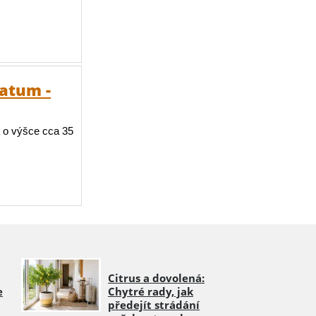
atum -
 o výšce cca 35
Citrus a dovolená:
e
Chytré rady, jak
předejít strádání