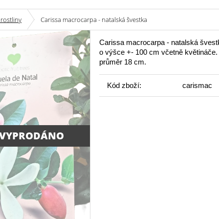
 rostliny
Carissa macrocarpa - natalská švestka
Carissa macrocarpa - natalská švestk
o výšce +- 100 cm včetně květináče.
průměr 18 cm.
Kód zboží:
carismac
 VYPRODÁNO