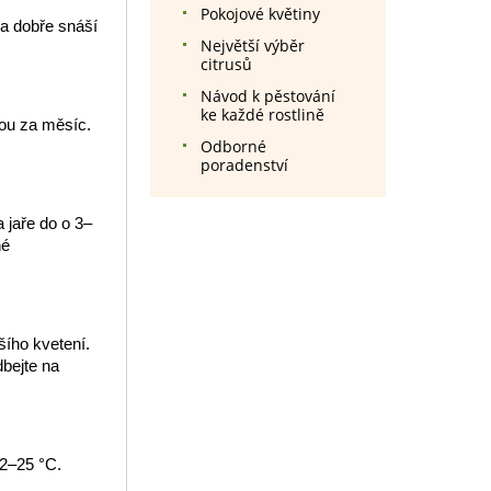
Pokojové květiny
 a dobře snáší
Největší výběr
citrusů
Návod k pěstování
ke každé rostlině
nou za měsíc.
Odborné
poradenství
 jaře do o 3–
né
šího kvetení.
dbejte na
22–25 °C.