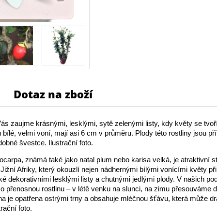
Dotaz na zboží
 Vás zaujme krásnými, lesklými, sytě zelenými listy, kdy květy se tvoř
 bílé, velmi voní, mají asi 6 cm v průměru. Plody této rostliny jsou p
obné švestce. Ilustrační foto.
carpa, známá také jako natal plum nebo karisa velká, je atraktivní s
 Jižní Afriky, který okouzlí nejen nádhernými bílými vonícími květy př
aké dekorativními lesklými listy a chutnými jedlými plody. V našich po
o přenosnou rostlinu – v létě venku na slunci, na zimu přesouváme do
ina je opatřena ostrými trny a obsahuje mléčnou šťávu, která může dr
rační foto.