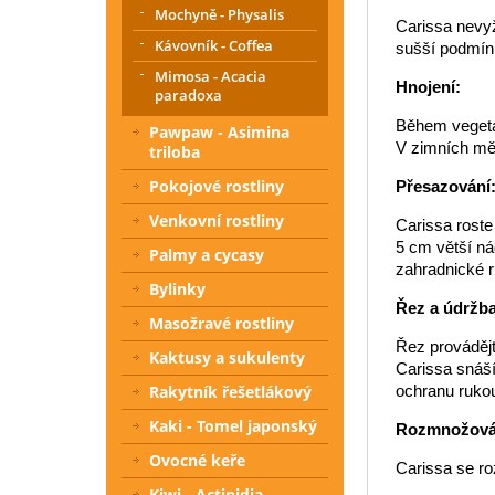
Mochyně - Physalis
Carissa nevyž
Kávovník - Coffea
sušší podmínk
Mimosa - Acacia
Hnojení:
paradoxa
Během vegetač
Pawpaw - Asimina
V zimních měs
triloba
Pokojové rostliny
Přesazování
Venkovní rostliny
Carissa roste
5 cm větší ná
Palmy a cycasy
zahradnické r
Bylinky
Řez a údržba
Masožravé rostliny
Řez provádějt
Kaktusy a sukulenty
Carissa snáší 
Rakytník řešetlákový
ochranu rukou
Kaki - Tomel japonský
Rozmnožová
Ovocné keře
Carissa se ro
Kiwi - Actinidia