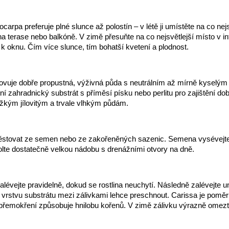
arpa preferuje plné slunce až polostín – v létě ji umístěte na co nej
a terase nebo balkóně. V zimě přesuňte na co nejsvětlejší místo v int
 k oknu. Čím více slunce, tím bohatší kvetení a plodnost.
hovuje dobře propustná, výživná půda s neutrálním až mírně kyselým
tní zahradnický substrát s příměsí písku nebo perlitu pro zajištění do
žkým jílovitým a trvale vlhkým půdám.
ěstovat ze semen nebo ze zakořeněných sazenic. Semena vysévejte 
lte dostatečně velkou nádobu s drenážními otvory na dně.
lévejte pravidelně, dokud se rostlina neuchytí. Následně zalévejte 
 vrstvu substrátu mezi zálivkami lehce preschnout. Carissa je pomě
přemokření způsobuje hnilobu kořenů. V zimě zálivku výrazně omezt