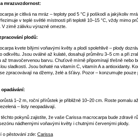
 a mrazuvzdornost:
arpa je citlivá na mráz – teploty pod 5 °C ji poškodí a jakýkoliv mráz
 Přezimuje v teplé světlé místnosti při teplotě 10–15 °C, vždy mimo pr
. V zimě zálivku výrazně omezte.
zpracování plodů:
carpa kvete bílými voňavými květy a plodí spolehlivě – plody dozráva
 odkvětu. Jsou oválné až kulaté, dosahují průměru 3–5 cm a při zralo
u až tmavočervenou barvu. Chuťově mírně připomínají třešně nebo b
ou sladkostí. Jsou bohaté na vitamín C, vitamín A a antioxidanty. K
se zpracovávají na džemy, želé a šťávy. Pozor – konzumujte pouze p
a opadávání:
růstá 1–2 m, roční přírůstek je přibližně 10–20 cm. Roste pomalu a
lezelená – listy neopadávají.
ěchto pokynů zajistíte, že vaše Carissa macrocarpa bude zdravě r
 sezónu nádhernými voňavými květy i chutnými červenými plody.
í o pěstování zde:
Carissa