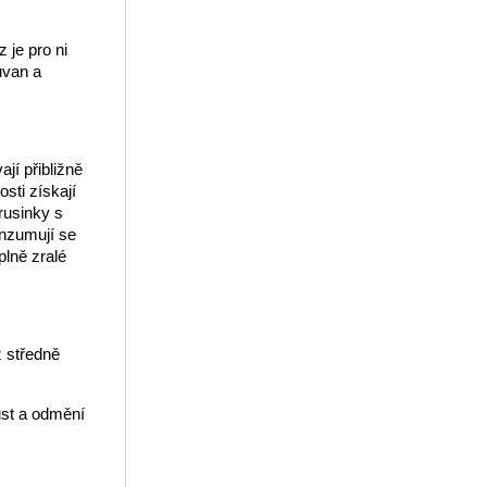
 je pro ni
ůvan a
jí přibližně
sti získají
rusinky s
onzumují se
lně zralé
ž středně
ůst a odmění