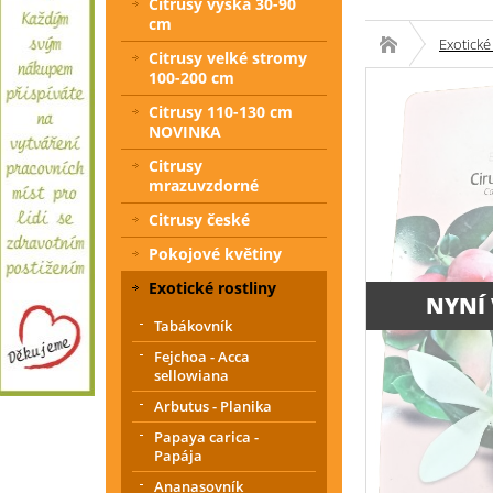
Citrusy výška 30-90
cm
Exotické
Citrusy velké stromy
100-200 cm
Citrusy 110-130 cm
NOVINKA
Citrusy
mrazuvzdorné
Citrusy české
Pokojové květiny
Exotické rostliny
NYNÍ
Tabákovník
Fejchoa - Acca
sellowiana
Arbutus - Planika
Papaya carica -
Papája
Ananasovník