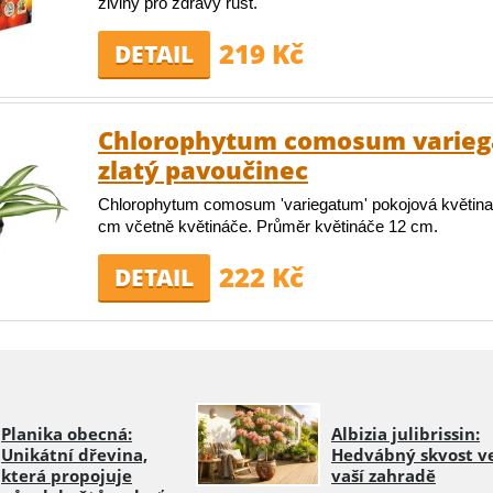
živiny pro zdravý růst.
219 Kč
DETAIL
Chlorophytum comosum varieg
zlatý pavoučinec
Chlorophytum comosum 'variegatum' pokojová květina
cm včetně květináče. Průměr květináče 12 cm.
222 Kč
DETAIL
Planika obecná:
Albizia julibrissin:
Unikátní dřevina,
Hedvábný skvost v
která propojuje
vaší zahradě