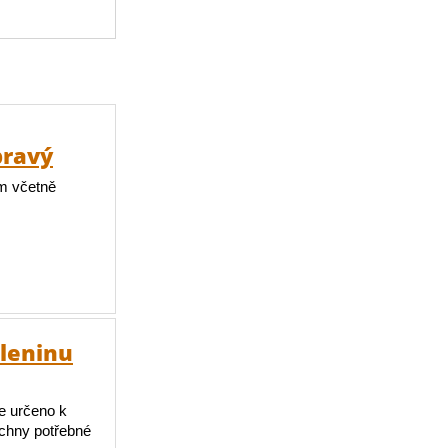
pravý
m včetně
eleninu
je určeno k
echny potřebné