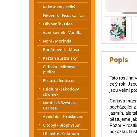
Kokosovník velký
Fíkovník - Ficus carica
Olivovník - Olea
Vanilkovník - Vanilla
Noni - Morinda
Banánovník - Musa
Popis
Kaštan australský
Citlivka - Mimosa
pudica
Tato rostlina
Pistacia lentiscus
celý rok. Jsou
Psidium - Jahodový
jsou velmi pod
stromek
Carissa macro
Natálská švestka -
pocházející z
Carissa
jasmín, ale t
Avokádo - Hruškovec
pěstujeme jak
Citobýl - Biophytum
Pozor – rostl
pokožku. Ilust
Lilkovité - Solanum