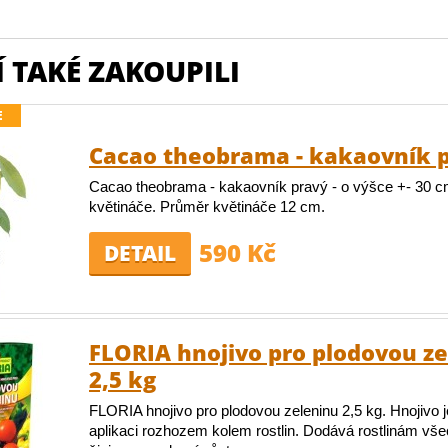
 TAKÉ ZAKOUPILI
E
Cacao theobrama - kakaovník 
Cacao theobrama - kakaovník pravý - o výšce +- 30 c
květináče. Průměr květináče 12 cm.
590 Kč
DETAIL
FLORIA hnojivo pro plodovou z
2,5 kg
FLORIA hnojivo pro plodovou zeleninu 2,5 kg. Hnojivo 
aplikaci rozhozem kolem rostlin. Dodává rostlinám vš