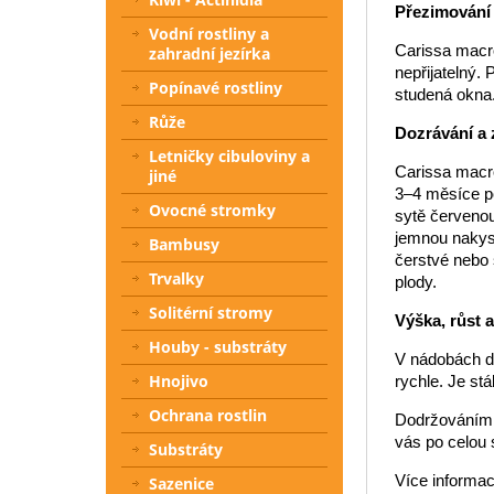
Přezimování
Vodní rostliny a
Carissa macroc
zahradní jezírka
nepřijatelný.
Popínavé rostliny
studená okna
Růže
Dozrávání a 
Letničky cibuloviny a
Carissa macro
jiné
3–4 měsíce po
Ovocné stromky
sytě červeno
jemnou nakysl
Bambusy
čerstvé nebo 
Trvalky
plody.
Solitérní stromy
Výška, růst 
Houby - substráty
V nádobách do
Hnojivo
rychle. Je stá
Ochrana rostlin
Dodržováním t
vás po celou
Substráty
Více informac
Sazenice