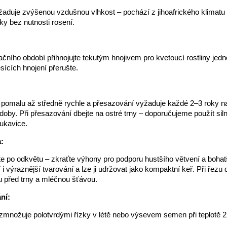
aduje zvýšenou vzdušnou vlhkost – pochází z jihoafrického klimatu
y bez nutnosti rosení.
ního období přihnojujte tekutým hnojivem pro kvetoucí rostliny jed
ících hnojení přerušte.
:
 pomalu až středně rychle a přesazování vyžaduje každé 2–3 roky na
doby. Při přesazování dbejte na ostré trny – doporučujeme použít sil
ukavice.
:
e po odkvětu – zkraťte výhony pro podporu hustšího větvení a bohat
i výraznější tvarování a lze ji udržovat jako kompaktní keř. Při řezu 
 před trny a mléčnou šťávou.
ní:
zmnožuje polotvrdými řízky v létě nebo výsevem semen při teplotě 