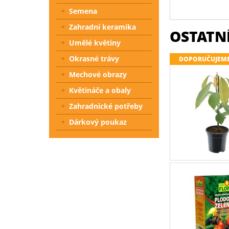
Semena
Zahradní keramika
OSTATNÍ
Umělé květiny
Okrasné trávy
DOPORUČUJEM
Mechové obrazy
Květináče a obaly
Zahradnické potřeby
Dárkový poukaz