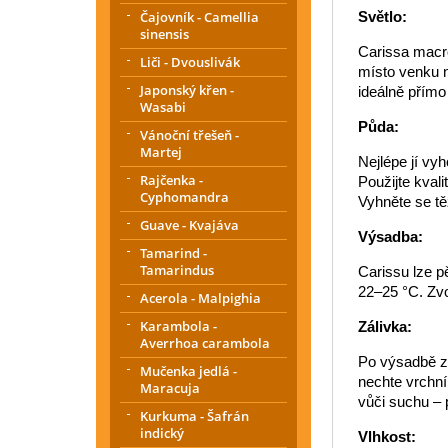
Čajovník - Camellia
Světlo:
sinensis
Carissa macroc
Liči - Dvouslivák
místo venku n
Japonský křen -
ideálně přímo
Wasabi
Půda:
Vánoční třešeň -
Martej
Nejlépe jí vy
Rajčenka -
Použijte kvali
Cyphomandra
Vyhněte se tě
Guave - Kvajáva
Výsadba:
Tamarind -
Tamarindus
Carissu lze p
22–25 °C. Zvo
Acerola - Malpighia
Karambola -
Zálivka:
Averrhoa carambola
Po výsadbě za
Mučenka jedlá -
nechte vrchní
Maracuja
vůči suchu – 
Kurkuma - Šafrán
indický
Vlhkost: