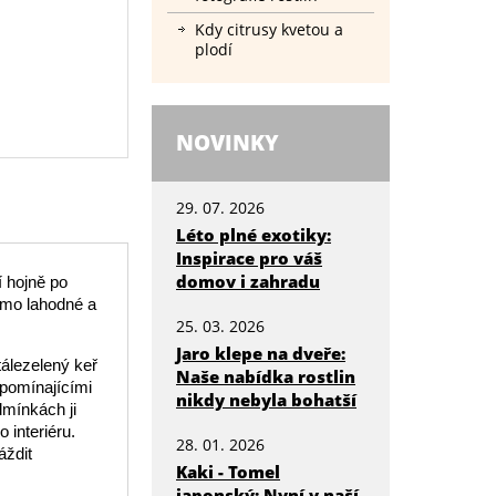
Kdy citrusy kvetou a
plodí
NOVINKY
29. 07. 2026
Léto plné exotiky:
Inspirace pro váš
domov i zahradu
í hojně po
římo lahodné a
25. 03. 2026
Jaro klepe na dveře:
tálezelený keř
Naše nabídka rostlin
ipomínajícími
nikdy nebyla bohatší
dmínkách ji
 interiéru.
28. 01. 2026
áždit
Kaki - Tomel
japonský: Nyní v naší