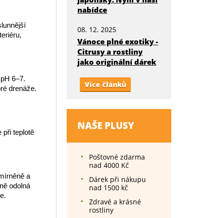
nabídce
slunnější
08. 12. 2025
eriéru,
Vánoce plné exotiky -
Citrusy a rostliny
jako originální dárek
 pH 6–7.
Více článků
bré drenáže.
NAŠE PLUSY
při teplotě
Poštovné zdarma
nad 4000 Kč
umírněně a
Dárek při nákupu
rně odolná
nad 1500 kč
e.
Zdravé a krásné
rostliny