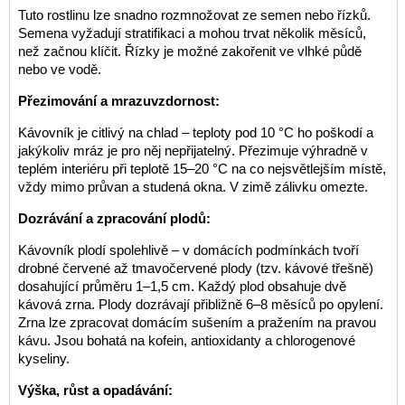
Tuto rostlinu lze snadno rozmnožovat ze semen nebo řízků.
Semena vyžadují stratifikaci a mohou trvat několik měsíců,
než začnou klíčit. Řízky je možné zakořenit ve vlhké půdě
nebo ve vodě.
Přezimování a mrazuvzdornost:
Kávovník je citlivý na chlad – teploty pod 10 °C ho poškodí a
jakýkoliv mráz je pro něj nepřijatelný. Přezimuje výhradně v
teplém interiéru při teplotě 15–20 °C na co nejsvětlejším místě,
vždy mimo průvan a studená okna. V zimě zálivku omezte.
Dozrávání a zpracování plodů:
Kávovník plodí spolehlivě – v domácích podmínkách tvoří
drobné červené až tmavočervené plody (tzv. kávové třešně)
dosahující průměru 1–1,5 cm. Každý plod obsahuje dvě
kávová zrna. Plody dozrávají přibližně 6–8 měsíců po opylení.
Zrna lze zpracovat domácím sušením a pražením na pravou
kávu. Jsou bohatá na kofein, antioxidanty a chlorogenové
kyseliny.
Výška, růst a opadávání: