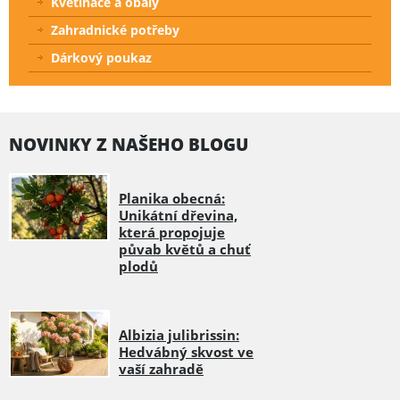
Květináče a obaly
Zahradnické potřeby
Dárkový poukaz
NOVINKY Z NAŠEHO BLOGU
Planika obecná:
Unikátní dřevina,
která propojuje
půvab květů a chuť
plodů
Albizia julibrissin:
Hedvábný skvost ve
vaší zahradě