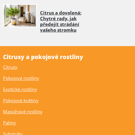
Citrus a dovolená:
Chytré rady, jak
předejít strádání
vašeho stromku
Citrusy a pokojové rostliny
Citrusy
Pokojové rostliny
Exotické rostliny
Pokojové květiny
Masožravé rostliny
Palmy
Substráty