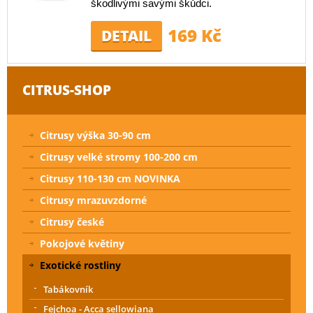
škodlivými savými škůdci.
169 Kč
DETAIL
CITRUS-SHOP
Citrusy výška 30-90 cm
Citrusy velké stromy 100-200 cm
Citrusy 110-130 cm NOVINKA
Citrusy mrazuvzdorné
Citrusy české
Pokojové květiny
Exotické rostliny
Tabákovník
Fejchoa - Acca sellowiana