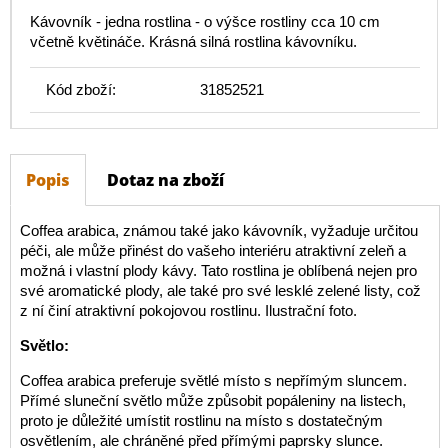
Kávovník - jedna rostlina - o výšce rostliny cca 10 cm
včetně květináče. Krásná silná rostlina kávovníku.
Kód zboží:
31852521
Popis
Dotaz na zboží
Coffea arabica, známou také jako kávovník, vyžaduje určitou
péči, ale může přinést do vašeho interiéru atraktivní zeleň a
možná i vlastní plody kávy. Tato rostlina je oblíbená nejen pro
své aromatické plody, ale také pro své lesklé zelené listy, což
z ní činí atraktivní pokojovou rostlinu. Ilustrační foto.
Světlo:
Coffea arabica preferuje světlé místo s nepřímým sluncem.
Přímé sluneční světlo může způsobit popáleniny na listech,
proto je důležité umístit rostlinu na místo s dostatečným
osvětlením, ale chráněné před přímými paprsky slunce.