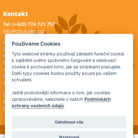
Kontakt
Tel: (+420) 774 721 757
info@citrus-shop.cz
Citrus shop zahradnictví
Používáme Cookies
Legionářů 2
Tyto webové stránky používají základní funkční cookie
Hodonín
k zajištění svého správného fungování a sledovací
695 01
cookie k pochopení toho, jak se stránkami pracujete.
Otevřeno:
Další typy cookies budou použity pouze po vašem
Po-Pá 9-17
schválení.
So 9-11:30
Ještě podrobnější informace o tom, jak cookies
Ochrana osobních údajů
zpracováváme, naleznete v našich
Podmínkách
Informace ÚKZÚZ
ochrany osobních údajů
.
Cookies
Odmítnout vše
Nastavení