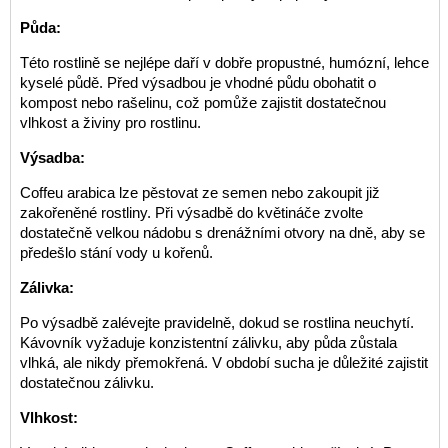
Půda:
Této rostlině se nejlépe daří v dobře propustné, humózní, lehce
kyselé půdě. Před výsadbou je vhodné půdu obohatit o
kompost nebo rašelinu, což pomůže zajistit dostatečnou
vlhkost a živiny pro rostlinu.
Výsadba:
Coffeu arabica lze pěstovat ze semen nebo zakoupit již
zakořeněné rostliny. Při výsadbě do květináče zvolte
dostatečně velkou nádobu s drenážními otvory na dně, aby se
předešlo stání vody u kořenů.
Zálivka:
Po výsadbě zalévejte pravidelně, dokud se rostlina neuchytí.
Kávovník vyžaduje konzistentní zálivku, aby půda zůstala
vlhká, ale nikdy přemokřená. V období sucha je důležité zajistit
dostatečnou zálivku.
Vlhkost: