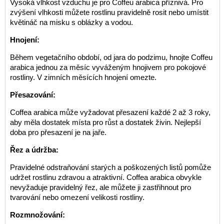
Vysoká vlhkost vzduchu je pro Coffeu arabica příznivá. Pro
zvýšení vlhkosti můžete rostlinu pravidelně rosit nebo umístit
květináč na misku s oblázky a vodou.
Hnojení:
Během vegetačního období, od jara do podzimu, hnojte Coffeu
arabica jednou za měsíc vyváženým hnojivem pro pokojové
rostliny. V zimních měsících hnojení omezte.
Přesazování:
Coffea arabica může vyžadovat přesazení každé 2 až 3 roky,
aby měla dostatek místa pro růst a dostatek živin. Nejlepší
doba pro přesazení je na jaře.
Řez a údržba:
Pravidelné odstraňování starých a poškozených listů pomůže
udržet rostlinu zdravou a atraktivní. Coffea arabica obvykle
nevyžaduje pravidelný řez, ale můžete ji zastřihnout pro
tvarování nebo omezení velikosti rostliny.
Rozmnožování: