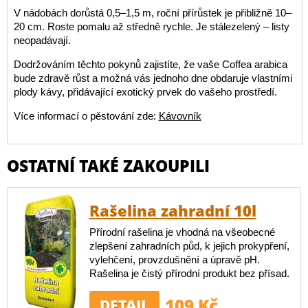
V nádobách dorůstá 0,5–1,5 m, roční přírůstek je přibližně 10–
20 cm. Roste pomalu až středně rychle. Je stálezelený – listy
neopadávají.
Dodržováním těchto pokynů zajistíte, že vaše Coffea arabica
bude zdravě růst a možná vás jednoho dne obdaruje vlastními
plody kávy, přidávající exotický prvek do vašeho prostředí.
Více informací o pěstování zde:
Kávovník
OSTATNÍ TAKÉ ZAKOUPILI
Rašelina zahradní 10l
Přírodní rašelina je vhodná na všeobecné
zlepšení zahradních půd, k jejich prokypření,
vylehčení, provzdušnění a úpravě pH.
Rašelina je čistý přírodní produkt bez přísad.
109 Kč
DETAIL