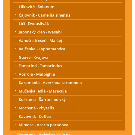
Lilkovité - Solanum
Čajovník - Camellia sinensis
Liči - Dvouslivák
Japonský křen - Wasabi
Vánoční třešeň - Martej
Rajčenka - Cyphomandra
Guave - Kvajáva
Tamarind - Tamarindus
Acerola - Malpighia
Karambola - Averrhoa carambola
Mučenka jedlá - Maracuja
Kurkuma - Šafrán indický
Mochyně - Physalis
Kávovník - Coffea
Mimosa - Acacia paradoxa
Pawpaw - Asimina triloba