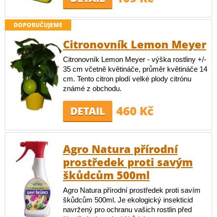
DOPORUČUJEME
Citronovník Lemon Meyer
Citronovník Lemon Meyer - výška rostliny +/-
35 cm včetně květináče, průměr květináče 14
cm. Tento citron plodí velké plody citrónu
známé z obchodu.
460 Kč
DETAIL
Agro Natura přírodní
prostředek proti savým
škůdcům 500ml
Agro Natura přírodní prostředek proti savím
škůdcům 500ml. Je ekologický insekticid
navržený pro ochranu vašich rostlin před