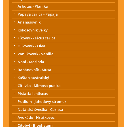
Arbutus - Planika
Papaya carica - Papája
Ananasovník
Kokosovník velký
Fíkovník - Ficus carica
Olivovník - Olea
Vanilkovník - Vanilla
Noni - Morinda
Banánovník - Musa
Kaštan australský
Citlivka - Mimosa pudica
Pistacia lentiscus
Psidium - Jahodový stromek
Natálská švestka - Carissa
Avokádo - Hruškovec
Citobýl - Biophytum