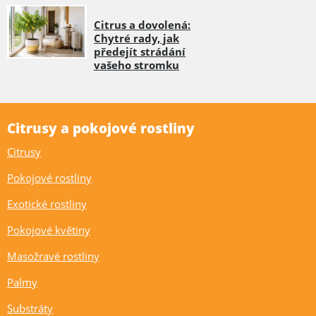
Citrus a dovolená:
Chytré rady, jak
předejít strádání
vašeho stromku
Citrusy a pokojové rostliny
Citrusy
Pokojové rostliny
Exotické rostliny
Pokojové květiny
Masožravé rostliny
Palmy
Substráty