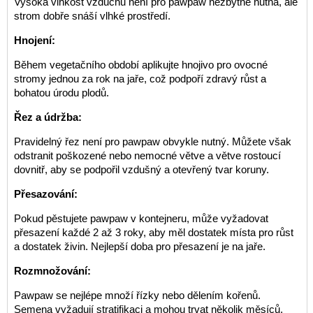
Vysoká vlhkost vzduchu není pro pawpaw nezbytně nutná, ale
strom dobře snáší vlhké prostředí.
Hnojení:
Během vegetačního období aplikujte hnojivo pro ovocné
stromy jednou za rok na jaře, což podpoří zdravý růst a
bohatou úrodu plodů.
Řez a údržba:
Pravidelný řez není pro pawpaw obvykle nutný. Můžete však
odstranit poškozené nebo nemocné větve a větve rostoucí
dovnitř, aby se podpořil vzdušný a otevřený tvar koruny.
Přesazování:
Pokud pěstujete pawpaw v kontejneru, může vyžadovat
přesazení každé 2 až 3 roky, aby měl dostatek místa pro růst
a dostatek živin. Nejlepší doba pro přesazení je na jaře.
Rozmnožování:
Pawpaw se nejlépe množí řízky nebo dělením kořenů.
Semena vyžadují stratifikaci a mohou trvat několik měsíců,