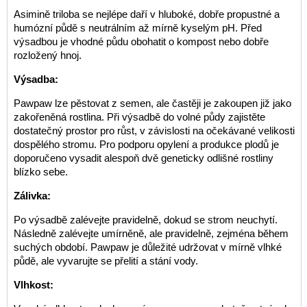
Asimině triloba se nejlépe daří v hluboké, dobře propustné a
humózní půdě s neutrálním až mírně kyselým pH. Před
výsadbou je vhodné půdu obohatit o kompost nebo dobře
rozložený hnoj.
Výsadba:
Pawpaw lze pěstovat z semen, ale častěji je zakoupen již jako
zakořeněná rostlina. Při výsadbě do volné půdy zajistěte
dostatečný prostor pro růst, v závislosti na očekávané velikosti
dospělého stromu. Pro podporu opylení a produkce plodů je
doporučeno vysadit alespoň dvě geneticky odlišné rostliny
blízko sebe.
Zálivka:
Po výsadbě zalévejte pravidelně, dokud se strom neuchytí.
Následně zalévejte umírněně, ale pravidelně, zejména během
suchých období. Pawpaw je důležité udržovat v mírně vlhké
půdě, ale vyvarujte se přelití a stání vody.
Vlhkost: