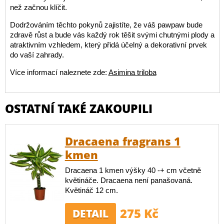
než začnou klíčit.
Dodržováním těchto pokynů zajistíte, že váš pawpaw bude
zdravě růst a bude vás každý rok těšit svými chutnými plody a
atraktivním vzhledem, který přidá účelný a dekorativní prvek
do vaší zahrady.
Více informací naleznete zde:
Asimina triloba
OSTATNÍ TAKÉ ZAKOUPILI
Dracaena fragrans 1
kmen
Dracaena 1 kmen výšky 40 -+ cm včetně
květináče. Dracaena není panašovaná.
Květináč 12 cm.
275 Kč
DETAIL