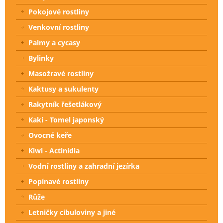
Pokojové rostliny
Venkovní rostliny
Palmy a cycasy
Bylinky
Masožravé rostliny
Kaktusy a sukulenty
Rakytník řešetlákový
Kaki - Tomel japonský
Ovocné keře
Kiwi - Actinidia
Vodní rostliny a zahradní jezírka
Popínavé rostliny
Růže
Letničky cibuloviny a jiné