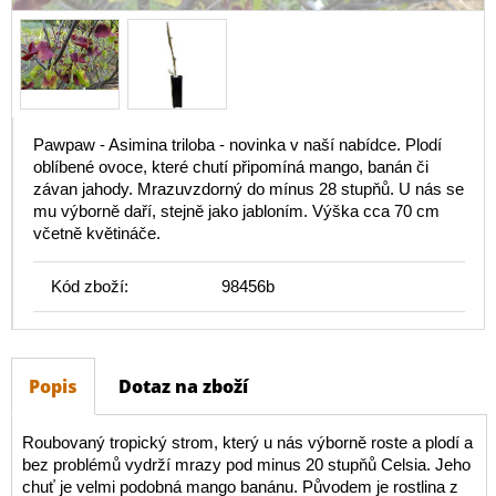
Pawpaw - Asimina triloba - novinka v naší nabídce. Plodí
oblíbené ovoce, které chutí připomíná mango, banán či
závan jahody. Mrazuvzdorný do mínus 28 stupňů. U nás se
mu výborně daří, stejně jako jabloním. Výška cca 70 cm
včetně květináče.
Kód zboží:
98456b
Popis
Dotaz na zboží
Roubovaný tropický strom, který u nás výborně roste a plodí a
bez problémů vydrží mrazy pod minus 20 stupňů Celsia. Jeho
chuť je velmi podobná mango banánu. Původem je rostlina z