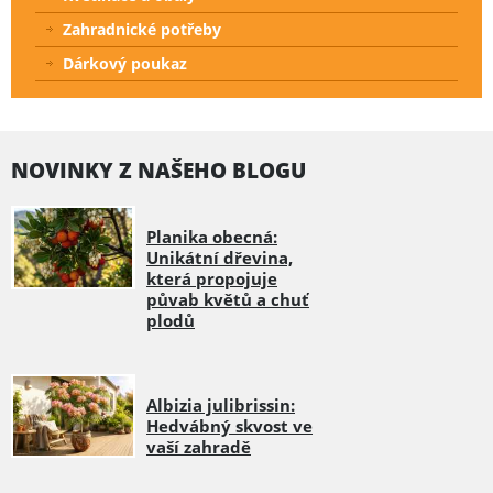
Zahradnické potřeby
Dárkový poukaz
NOVINKY Z NAŠEHO BLOGU
Planika obecná:
Unikátní dřevina,
která propojuje
půvab květů a chuť
plodů
Albizia julibrissin:
Hedvábný skvost ve
vaší zahradě