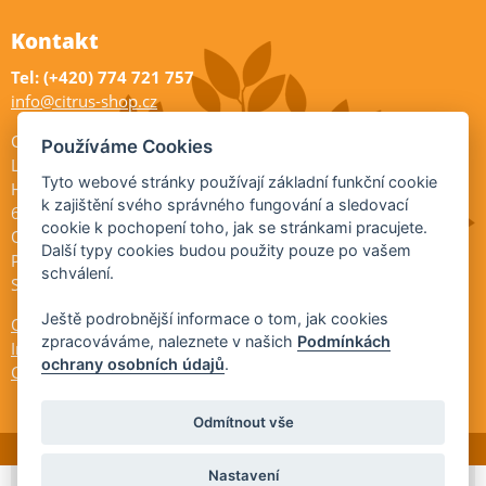
Kontakt
Tel: (+420) 774 721 757
info@citrus-shop.cz
Citrus shop zahradnictví
Používáme Cookies
Legionářů 2
Tyto webové stránky používají základní funkční cookie
Hodonín
k zajištění svého správného fungování a sledovací
695 01
cookie k pochopení toho, jak se stránkami pracujete.
Otevřeno:
Další typy cookies budou použity pouze po vašem
Po-Pá 9-17
schválení.
So 9-11:30
Ještě podrobnější informace o tom, jak cookies
Ochrana osobních údajů
zpracováváme, naleznete v našich
Podmínkách
Informace ÚKZÚZ
ochrany osobních údajů
.
Cookies
Odmítnout vše
Nastavení