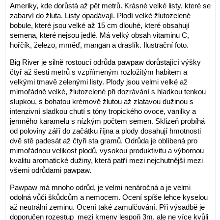
Ameriky, kde dorůstá až pět metrů. Krásné velké listy, které se
zabarví do žluta. Listy opadávají. Plodí velké žlutozelené
bobule, které jsou velké až 15 cm dlouhé, které obsahují
semena, které nejsou jedlé. Má velký obsah vitaminu C,
hořčík, železo, mměď, mangan a draslík. Ilustrační foto.
Big River je silně rostoucí odrůda pawpaw dorůstající výšky
čtyř až šesti metrů s vzpřímeným rozložitým habitem a
velkými tmavě zelenými listy. Plody jsou velmi velké až
mimořádně velké, žlutozelené při dozrávání s hladkou tenkou
slupkou, s bohatou krémově žlutou až zlatavou dužinou s
intenzivní sladkou chutí s tóny tropického ovoce, vanilky a
jemného karamelu s nízkým počtem semen. Sklizeň probíhá
od poloviny září do začátku října a plody dosahují hmotnosti
dvě stě padesát až čtyři sta gramů. Odrůda je oblíbená pro
mimořádnou velikost plodů, vysokou produktivitu a výbornou
kvalitu aromatické dužiny, která patří mezi nejchutnější mezi
všemi odrůdami pawpaw.
Pawpaw má mnoho odrůd, je velmi nenáročná a je velmi
odolná vůči škůdcům a nemocem. Ocení spíše lehce kyselou
až neutrální zeminu. Ocení také zamulčování. Při výsadbě je
doporučen rozestup mezi kmeny lespoň 3m, ale ne více kvůli