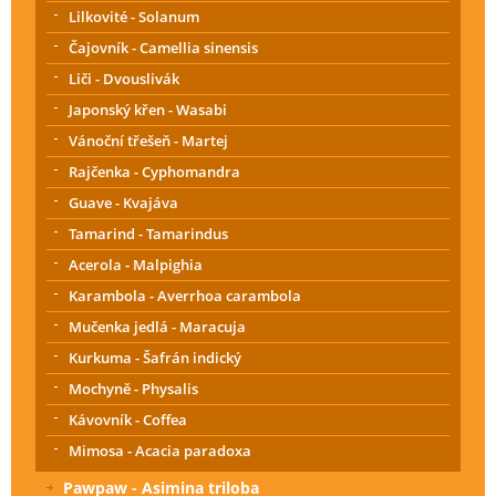
Lilkovité - Solanum
Čajovník - Camellia sinensis
Liči - Dvouslivák
Japonský křen - Wasabi
Vánoční třešeň - Martej
Rajčenka - Cyphomandra
Guave - Kvajáva
Tamarind - Tamarindus
Acerola - Malpighia
Karambola - Averrhoa carambola
Mučenka jedlá - Maracuja
Kurkuma - Šafrán indický
Mochyně - Physalis
Kávovník - Coffea
Mimosa - Acacia paradoxa
Pawpaw - Asimina triloba