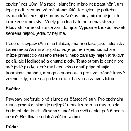
opylení než 10m. Má raději slunečné místo než zastínění, tím
lépe plodí. Nemusí větrné stanoviště. K opylení je potřeba
dvou odrůd, existují i samosprašné asiminy, nicméně je jich
omezené množství. Včely jeho květy téměř nenavštěvují.
Plody sklízíme od konce září do října. Vyjídáme lžičkou, avšak
semena nejsou jedlá, ty nejíme.
Péče o Pawpaw (Asimina triloba), známou také jako indiánský
banán nebo Asimina trojlaločná, je poměrně jednoduchá a
může přinést do vašeho interiéru nebo zahrady nejen atraktivní
zeleň, ale i jedinečné a chutné plody. Tento strom je ceněn pro
své jedlé plody, které mají exotickou chuť připomínající
kombinaci banánu, manga a ananasu, a pro své krásné tmavě
zelené listy, které na podzim mění barvu na zářivě žlutou.
Světlo:
Pawpaw preferuje plné slunce až částečný stín. Pro optimální
růst a produkci plodů je nejlepší umístit strom na místo, kde
bude mít dostatek přímého slunečního světla, alespoň 6 hodin
denně. Rostlina je odolná vůči mrazům.
Půda: