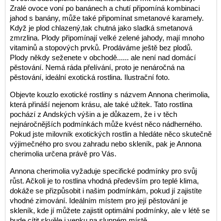
Zralé ovoce voní po banánech a chutí připomíná kombinaci
jahod s banány, může také připomínat smetanové karamely.
Když je plod chlazený,tak chutná jako sladká smetanová
zmrzlina. Plody připomínají velké zelené jahody, mají mnoho
vitaminů a stopových prvků. Prodáváme ještě bez plodů.
Plody někdy seženete v obchodě...... ale není nad domácí
pěstování. Nemá ráda přelívání, proto je nenáročná na
pěstování, ideální exotická rostlina. Ilustrační foto.
Objevte kouzlo exotické rostliny s názvem Annona cherimolia,
která přináší nejenom krásu, ale také užitek. Tato rostlina
pochází z Andských výšin a je důkazem, že i v těch
nejnáročnějších podmínkách může kvést něco nádherného.
Pokud jste milovník exotických rostlin a hledáte něco skutečně
výjimečného pro svou zahradu nebo skleník, pak je Annona
cherimolia určena právě pro Vás.
Annona cherimolia vyžaduje specifické podmínky pro svůj
růst. Ačkoli je to rostlina vhodná především pro teplé klima,
dokáže se přizpůsobit i našim podmínkám, pokud jí zajistíte
vhodné zimování. Ideálním místem pro její pěstování je
skleník, kde jí můžete zajistit optimální podmínky, ale v létě se
bude cítit skvěle i venku na slunném místě.