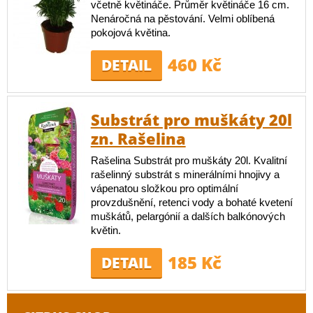
včetně květináče. Průměr květináče 16 cm.
Nenáročná na pěstování. Velmi oblíbená
pokojová květina.
460 Kč
DETAIL
Substrát pro muškáty 20l
zn. Rašelina
Rašelina Substrát pro muškáty 20l. Kvalitní
rašelinný substrát s minerálními hnojivy a
vápenatou složkou pro optimální
provzdušnění, retenci vody a bohaté kvetení
muškátů, pelargónií a dalších balkónových
květin.
185 Kč
DETAIL