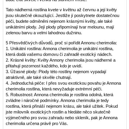
Tato nádherná rostlina kvete v květnu až červnu a její květy
jsou skutečně okouzlující. Jestliže jí poskytnete dostatečnou
péči, budete odměněni nejenom krásnými květy, ale také
unikátními plody. Její plody připomínají tvar melounu, mají
zelenou barvu a velmi lahodnou dužninu.
5 Přesvědčivých důvodů, proč si pořídit Annonu cherimolia:
1. Unikátní rostlina: Annona cherimolia je unikátní rostlina,
která dodá vašemu domovu či zahradě exotický nádech.
2. Krásné květy: Květy Annony cherimolia jsou nádherné a
přitahují pozornost každého, kdo je uvidí.
3. Úžasné plody: Plody této rostliny nejenom vypadají
atraktivně, ale také skvěle chutnají.
4. Jednoduchá péče: I přes svou exotickou povahu je Annona
cherimolia rostlina, která nevyžaduje extrémní péči.
5. Robustnost: Annona cherimolia je rostlina odolná, která
zvládne i náročné podmínky. Annona cherimolia je tedy
rostlina, která přináší nejenom krásu, ale také užitek. Pokud
jste milovník exotických rostlin a hledáte něco skutečně
výjimečného pro svou zahradu nebo skleník, pak je Annona
cherimolia určena právě pro Vás.