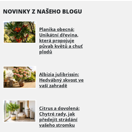
NOVINKY Z NAŠEHO BLOGU
Planika obecná:
Unikátní dřevina,
která propojuje
půvab květů a chuť
plodů
Albizia julibrissin:
Hedvábný skvost ve
vaší zahradě
Citrus a dovolená:
Chytré rady, jak
předejít strádání
vašeho stromku