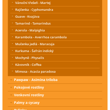
Vánoční třešeň - Martej
Rajčenka - Cyphomandra
Guave - Kvajáva
Tamarind - Tamarindus
Acerola - Malpighia
Karambola - Averrhoa carambola
Mučenka jedlá - Maracuja
Kurkuma - Šafrán indický
Mochyně - Physalis
Kávovník - Coffea
Mimosa - Acacia paradoxa
Pawpaw - Asimina triloba
Pokojové rostliny
Venkovní rostliny
Palmy a cycasy