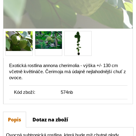
Exotická rostlina annona cherimolia - výška +/- 130 cm
včetně květináče. Čerimoja má údajně nejlahodnější chuť z
ovoce.
Kód zboží:
574nb
Popis
Dotaz na zboží
Ovocná subtropická rostlina, která bude mít chutné plody.