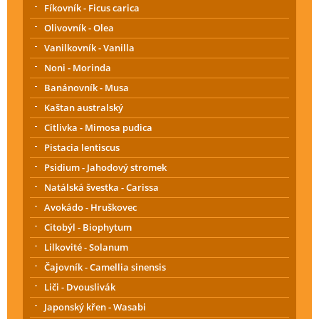
Fíkovník - Ficus carica
Olivovník - Olea
Vanilkovník - Vanilla
Noni - Morinda
Banánovník - Musa
Kaštan australský
Citlivka - Mimosa pudica
Pistacia lentiscus
Psidium - Jahodový stromek
Natálská švestka - Carissa
Avokádo - Hruškovec
Citobýl - Biophytum
Lilkovité - Solanum
Čajovník - Camellia sinensis
Liči - Dvouslivák
Japonský křen - Wasabi