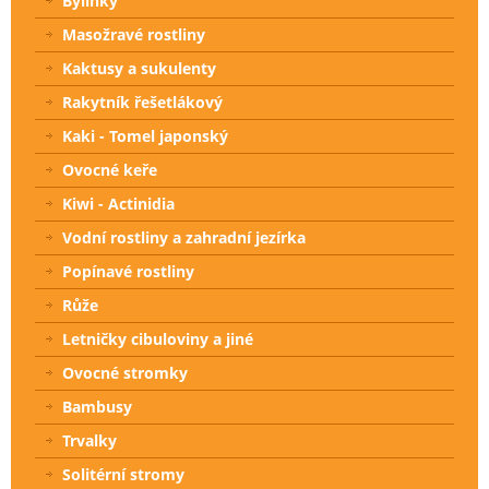
Bylinky
Masožravé rostliny
Kaktusy a sukulenty
Rakytník řešetlákový
Kaki - Tomel japonský
Ovocné keře
Kiwi - Actinidia
Vodní rostliny a zahradní jezírka
Popínavé rostliny
Růže
Letničky cibuloviny a jiné
Ovocné stromky
Bambusy
Trvalky
Solitérní stromy