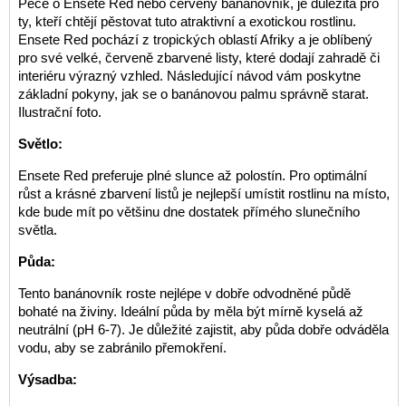
Péče o Ensete Red nebo červený banánovník, je důležitá pro
ty, kteří chtějí pěstovat tuto atraktivní a exotickou rostlinu.
Ensete Red pochází z tropických oblastí Afriky a je oblíbený
pro své velké, červeně zbarvené listy, které dodají zahradě či
interiéru výrazný vzhled. Následující návod vám poskytne
základní pokyny, jak se o banánovou palmu správně starat.
Ilustrační foto.
Světlo:
Ensete Red preferuje plné slunce až polostín. Pro optimální
růst a krásné zbarvení listů je nejlepší umístit rostlinu na místo,
kde bude mít po většinu dne dostatek přímého slunečního
světla.
Půda:
Tento banánovník roste nejlépe v dobře odvodněné půdě
bohaté na živiny. Ideální půda by měla být mírně kyselá až
neutrální (pH 6-7). Je důležité zajistit, aby půda dobře odváděla
vodu, aby se zabránilo přemokření.
Výsadba: