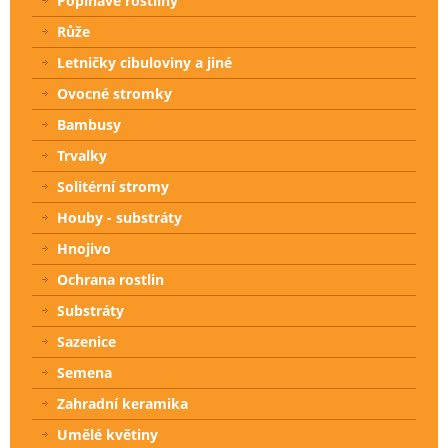
Popínavé rostliny
Růže
Letničky cibuloviny a jiné
Ovocné stromky
Bambusy
Trvalky
Solitérní stromy
Houby - substráty
Hnojivo
Ochrana rostlin
Substráty
Sazenice
Semena
Zahradní keramika
Umělé květiny