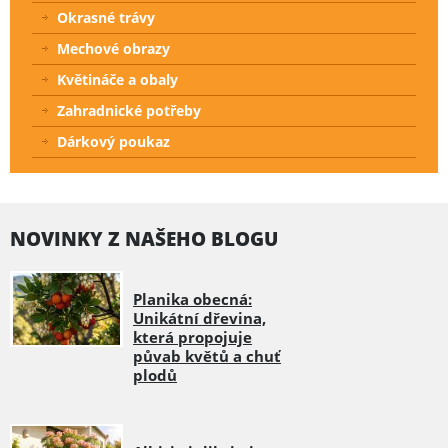
Okrasné trávy
Mechové obrazy
Květináče a obaly
Zahradnické potřeby
Dárkový poukaz
NOVINKY Z NAŠEHO BLOGU
Planika obecná:
Unikátní dřevina,
která propojuje
půvab květů a chuť
plodů