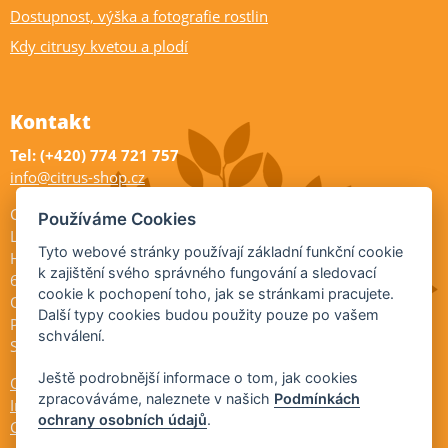
Dostupnost, výška a fotografie rostlin
Kdy citrusy kvetou a plodí
Kontakt
Tel: (+420) 774 721 757
info@citrus-shop.cz
Citrus shop zahradnictví
Používáme Cookies
Legionářů 2
Tyto webové stránky používají základní funkční cookie
Hodonín
k zajištění svého správného fungování a sledovací
695 01
cookie k pochopení toho, jak se stránkami pracujete.
Otevřeno:
Další typy cookies budou použity pouze po vašem
Po-Pá 9-17
schválení.
So 9-11:30
Ještě podrobnější informace o tom, jak cookies
Ochrana osobních údajů
zpracováváme, naleznete v našich
Podmínkách
Informace ÚKZÚZ
ochrany osobních údajů
.
Cookies