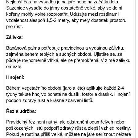
Nejlepší čas na výsadbu je na jaře nebo na začátku léta.
Sazenice vysaďte do jámy dostatečně velké, aby se do ní
kořeny mohly volně rozprostřít. Udržujte mezi rostlinami
vzdálenost alespoň 1,5-2 metry, aby měly dostatek prostoru
pro růst.
Zálivka:
Banánová palma potřebuje pravidelnou a vydatnou zálivku,
zejména během teplých a suchých období. Ujistěte se, že
půda je rovnoměrně vlhká, ale ne přemokřená. V zimě zálivku
omezte.
Hnojení:
Během vegetačního období (jaro a léto) aplikujte každé 2-4
týdny tekuté hnojivo bohaté na dusík, fosfor a draslík. Hnojení
podpoří zdravý růst a krásné zbarvení listů.
Řez a údržba:
Pravidelný řez není nutný, ale odstranění odumřelých nebo
poškozených listů podpoří zdravý růst a zlepší vzhled rostliny.
Pokud je rostlina příliš velká, můžete na jaře seříznout některé