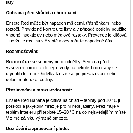
listy.
Ochrana před škůdci a chorobami:
Ensete Red může být napaden mšicemi, třásněnkami nebo
roztoči. Pravidelně kontrolujte listy a v případě potřeby použijte
vhodné insekticidy nebo mýdlové roztoky. Prevence je klíčová
– udržujte rostlinu v čistotě a odstraňujte napadené části.
Rozmnožování:
Rozmnožuje se semeny nebo oddělky. Semena před
výsevem namočte do teplé vody na několik hodin, aby se
urychlilo klíčení. Oddělky lze získat při přesazování nebo
dělení mateřské rostliny.
Přezimování a mrazuvzdornost:
Ensete Red Banana je citlivá na chlad – teploty pod 10 °C ji
poškodí a jakýkoliv mráz je pro ni nepřijatelný. Přezimuje v
teplém interiéru při teplotě 15–20 °C na co nejsvětlejším místě.
V zimě zálivku výrazně omezte.
Dozrávání a zpracování plodů: