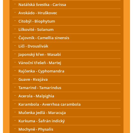
Natálská švestka - Carissa
Avokádo - Hruškovec
Citobýl - Biophytum
Lilkovité - Solanum
Čajovník - Camellia sinensis
Liči - Dvouslivák
Japonský křen - Wasabi
Vánoční třešeň - Martej
Rajčenka - Cyphomandra
Guave - Kvajáva
Tamarind - Tamarindus
Acerola - Malpighia
Karambola - Averrhoa carambola
Mučenka jedlá - Maracuja
Kurkuma - Šafrán indický
Mochyně - Physalis