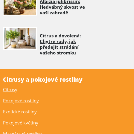
Albizia julibrissin:
Hedvábný skvost ve
vaší zahradě
Citrus a dovolená:
Chytré rady, jak
předejít strádání
vašeho stromku
Citrusy a pokojové rostliny
Citrusy
Pokojové rostliny
Exotické rostliny
Pokojové květiny
Masožravé rostliny