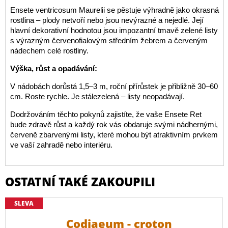
Ensete ventricosum Maurelii se pěstuje výhradně jako okrasná
rostlina – plody netvoří nebo jsou nevýrazné a nejedlé. Její
hlavní dekorativní hodnotou jsou impozantní tmavě zelené listy
s výrazným červenofialovým středním žebrem a červeným
nádechem celé rostliny.
Výška, růst a opadávání:
V nádobách dorůstá 1,5–3 m, roční přírůstek je přibližně 30–60
cm. Roste rychle. Je stálezelená – listy neopadávají.
Dodržováním těchto pokynů zajistíte, že vaše Ensete Ret
bude zdravě růst a každý rok vás obdaruje svými nádhernými,
červeně zbarvenými listy, které mohou být atraktivním prvkem
ve vaší zahradě nebo interiéru.
OSTATNÍ TAKÉ ZAKOUPILI
SLEVA
Codiaeum - croton