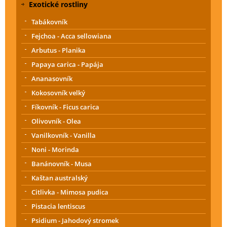
Exotické rostliny
Tabákovník
Fejchoa - Acca sellowiana
Arbutus - Planika
Papaya carica - Papája
Ananasovník
Kokosovník velký
Fíkovník - Ficus carica
Olivovník - Olea
Vanilkovník - Vanilla
Noni - Morinda
Banánovník - Musa
Kaštan australský
Citlivka - Mimosa pudica
Pistacia lentiscus
Psidium - Jahodový stromek