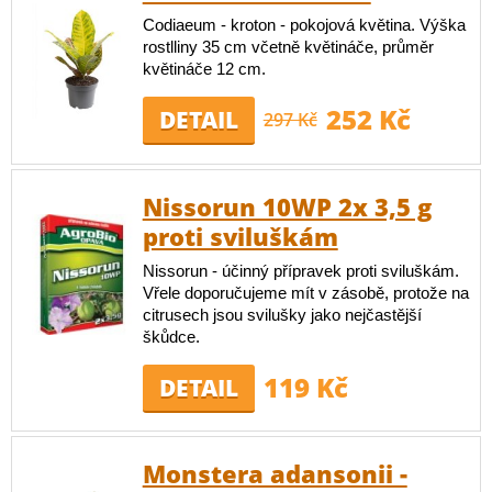
Codiaeum - kroton - pokojová květina. Výška
rostlliny 35 cm včetně květináče, průměr
květináče 12 cm.
252 Kč
DETAIL
297 Kč
Nissorun 10WP 2x 3,5 g
proti sviluškám
Nissorun - účinný přípravek proti sviluškám.
Vřele doporučujeme mít v zásobě, protože na
citrusech jsou svilušky jako nejčastější
škůdce.
119 Kč
DETAIL
Monstera adansonii -