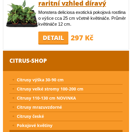
raritní vzhled díravý
Monstera deliciosa exotická pokojová rostlina
o výšce cca 25 cm včetně květináče. Průměr
květináče 12 cm.
297 Kč
DETAIL
CITRUS-SHOP
Citrusy výška 30-90 cm
Citrusy velké stromy 100-200 cm
Citrusy 110-130 cm NOVINKA
Citrusy mrazuvzdorné
Citrusy české
Pokojové květiny