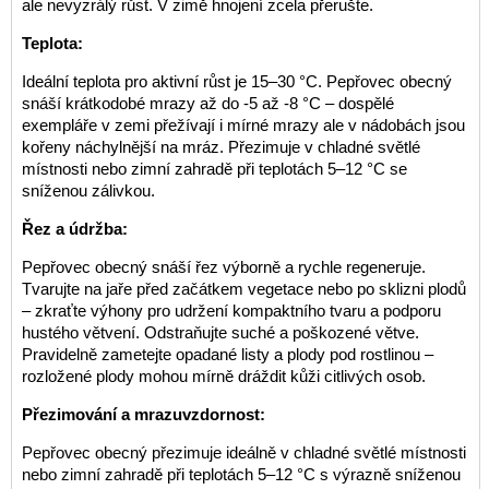
ale nevyzrálý růst. V zimě hnojení zcela přerušte.
Teplota:
Ideální teplota pro aktivní růst je 15–30 °C. Pepřovec obecný
snáší krátkodobé mrazy až do -5 až -8 °C – dospělé
exempláře v zemi přežívají i mírné mrazy ale v nádobách jsou
kořeny náchylnější na mráz. Přezimuje v chladné světlé
místnosti nebo zimní zahradě při teplotách 5–12 °C se
sníženou zálivkou.
Řez a údržba:
Pepřovec obecný snáší řez výborně a rychle regeneruje.
Tvarujte na jaře před začátkem vegetace nebo po sklizni plodů
– zkraťte výhony pro udržení kompaktního tvaru a podporu
hustého větvení. Odstraňujte suché a poškozené větve.
Pravidelně zametejte opadané listy a plody pod rostlinou –
rozložené plody mohou mírně dráždit kůži citlivých osob.
Přezimování a mrazuvzdornost:
Pepřovec obecný přezimuje ideálně v chladné světlé místnosti
nebo zimní zahradě při teplotách 5–12 °C s výrazně sníženou