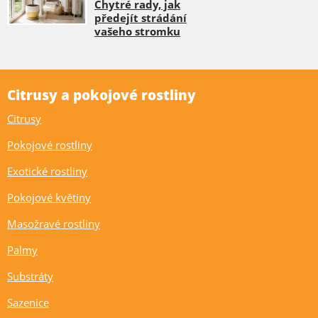
Chytré rady, jak
předejít strádání
vašeho stromku
Citrusy a pokojové rostliny
Citrusy
Pokojové rostliny
Exotické rostliny
Pokojové květiny
Masožravé rostliny
Palmy
Substráty
Sazenice