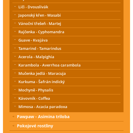
Liči - Dvouslivák
Japonský křen - Wasabi
Vánoční třešeň - Martej
Rajčenka - Cyphomandra
Guave - Kvajáva
Tamarind - Tamarindus
Acerola - Malpighia
Karambola - Averrhoa carambola
Mučenka jedlá - Maracuja
Kurkuma - Šafrán indický
Mochyně - Physalis
Kávovník - Coffea
Mimosa - Acacia paradoxa
Pawpaw - Asimina triloba
Pokojové rostliny