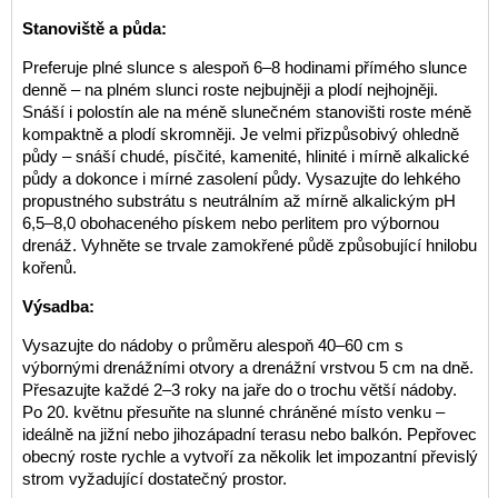
Stanoviště a půda:
Preferuje plné slunce s alespoň 6–8 hodinami přímého slunce
denně – na plném slunci roste nejbujněji a plodí nejhojněji.
Snáší i polostín ale na méně slunečném stanovišti roste méně
kompaktně a plodí skromněji. Je velmi přizpůsobivý ohledně
půdy – snáší chudé, písčité, kamenité, hlinité i mírně alkalické
půdy a dokonce i mírné zasolení půdy. Vysazujte do lehkého
propustného substrátu s neutrálním až mírně alkalickým pH
6,5–8,0 obohaceného pískem nebo perlitem pro výbornou
drenáž. Vyhněte se trvale zamokřené půdě způsobující hnilobu
kořenů.
Výsadba:
Vysazujte do nádoby o průměru alespoň 40–60 cm s
výbornými drenážními otvory a drenážní vrstvou 5 cm na dně.
Přesazujte každé 2–3 roky na jaře do o trochu větší nádoby.
Po 20. květnu přesuňte na slunné chráněné místo venku –
ideálně na jižní nebo jihozápadní terasu nebo balkón. Pepřovec
obecný roste rychle a vytvoří za několik let impozantní převislý
strom vyžadující dostatečný prostor.