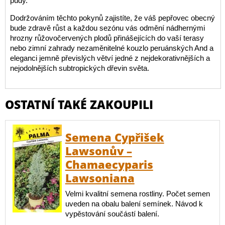
půdy.
Dodržováním těchto pokynů zajistíte, že váš pepřovec obecný
bude zdravě růst a každou sezónu vás odmění nádhernými
hrozny růžovočervených plodů přinášejících do vaší terasy
nebo zimní zahrady nezaměnitelné kouzlo peruánských And a
eleganci jemně převislých větví jedné z nejdekorativnějších a
nejodolnějších subtropických dřevin světa.
OSTATNÍ TAKÉ ZAKOUPILI
Semena Cypřišek
Lawsonův –
Chamaecyparis
Lawsoniana
Velmi kvalitní semena rostliny. Počet semen
uveden na obalu balení semínek. Návod k
vypěstování součástí balení.