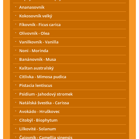
Ananasovník
Kokosovník velký
Fíkovník - Ficus carica
Olivovník - Olea
Vanilkovník - Vanilla
Noni - Morinda
Banánovník - Musa
Kaštan australský
Citlivka - Mimosa pudica
Pistacia lentiscus
Psidium - Jahodový stromek
Natálská švestka - Carissa
Avokádo - Hruškovec
Citobýl - Biophytum
Lilkovité - Solanum
Čajovník - Camellia sinensis