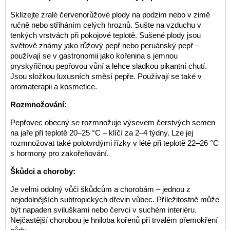
Sklízejte zralé červenorůžové plody na podzim nebo v zimě
ručně nebo střiháním celých hroznů. Sušte na vzduchu v
tenkých vrstvách při pokojové teplotě. Sušené plody jsou
světově známy jako růžový pepř nebo peruánský pepř –
používají se v gastronomii jako kořenina s jemnou
pryskyřičnou pepřovou vůní a lehce sladkou pikantní chutí.
Jsou složkou luxusních směsí pepře. Používají se také v
aromaterapii a kosmetice.
Rozmnožování:
Pepřovec obecný se rozmnožuje výsevem čerstvých semen
na jaře při teplotě 20–25 °C – klíčí za 2–4 týdny. Lze jej
rozmnožovat také polotvrdými řízky v létě při teplotě 22–26 °C
s hormony pro zakořeňování.
Škůdci a choroby:
Je velmi odolný vůči škůdcům a chorobám – jednou z
nejodolnějších subtropických dřevin vůbec. Příležitostně může
být napaden sviluškami nebo červci v suchém interiéru.
Nejčastější chorobou je hniloba kořenů při trvalém přemokření