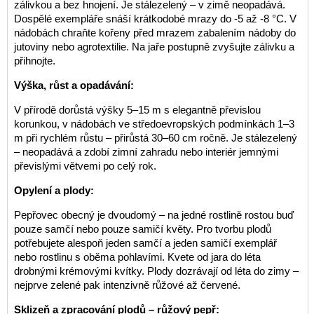
zálivkou a bez hnojení. Je stálezelený – v zimě neopadává.
Dospělé exempláře snáší krátkodobé mrazy do -5 až -8 °C. V
nádobách chraňte kořeny před mrazem zabalením nádoby do
jutoviny nebo agrotextilie. Na jaře postupně zvyšujte zálivku a
přihnojte.
Výška, růst a opadávání:
V přírodě dorůstá výšky 5–15 m s elegantně převislou
korunkou, v nádobách ve středoevropských podmínkách 1–3
m při rychlém růstu – přirůstá 30–60 cm ročně. Je stálezelený
– neopadává a zdobí zimní zahradu nebo interiér jemnými
převislými větvemi po celý rok.
Opylení a plody:
Pepřovec obecný je dvoudomý – na jedné rostlině rostou buď
pouze samčí nebo pouze samičí květy. Pro tvorbu plodů
potřebujete alespoň jeden samčí a jeden samičí exemplář
nebo rostlinu s oběma pohlavími. Kvete od jara do léta
drobnými krémovými kvítky. Plody dozrávají od léta do zimy –
nejprve zelené pak intenzivně růžové až červené.
Sklizeň a zpracování plodů – růžový pepř: