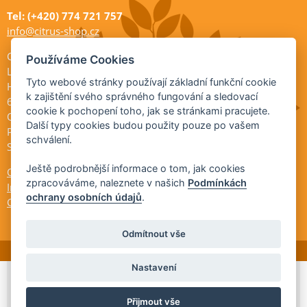
Tel: (+420) 774 721 757
info@citrus-shop.cz
Citrus shop zahradnictví
Používáme Cookies
Legionářů 2
Tyto webové stránky používají základní funkční cookie
Hodonín
k zajištění svého správného fungování a sledovací
695 01
cookie k pochopení toho, jak se stránkami pracujete.
Otevřeno:
Další typy cookies budou použity pouze po vašem
Po-Pá 9-17
schválení.
So 9-11:30
Ještě podrobnější informace o tom, jak cookies
Ochrana osobních údajů
zpracováváme, naleznete v našich
Podmínkách
Informace ÚKZÚZ
ochrany osobních údajů
.
Cookies
Odmítnout vše
Nastavení
© 2026 Citrus-shop.cz -
Partnerský
Přijmout vše
program