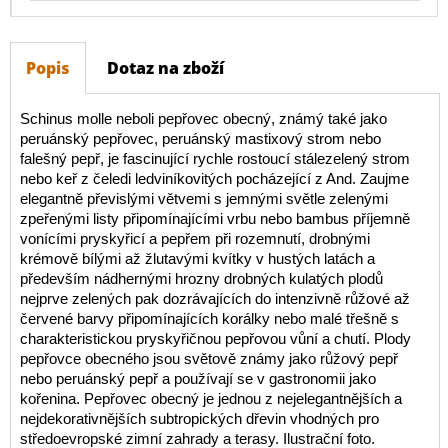
Popis
Dotaz na zboží
Schinus molle neboli pepřovec obecný, známý také jako
peruánský pepřovec, peruánský mastixový strom nebo
falešný pepř, je fascinující rychle rostoucí stálezelený strom
nebo keř z čeledi ledviníkovitých pocházející z And. Zaujme
elegantně převislými větvemi s jemnými světle zelenými
zpeřenými listy připomínajícími vrbu nebo bambus příjemně
vonícími pryskyřicí a pepřem při rozemnutí, drobnými
krémově bílými až žlutavými kvítky v hustých latách a
především nádhernými hrozny drobných kulatých plodů
nejprve zelených pak dozrávajících do intenzivně růžové až
červené barvy připomínajících korálky nebo malé třešně s
charakteristickou pryskyřičnou pepřovou vůní a chutí. Plody
pepřovce obecného jsou světově známy jako růžový pepř
nebo peruánský pepř a používají se v gastronomii jako
kořenina. Pepřovec obecný je jednou z nejelegantnějších a
nejdekorativnějších subtropických dřevin vhodných pro
středoevropské zimní zahrady a terasy. Ilustrační foto.