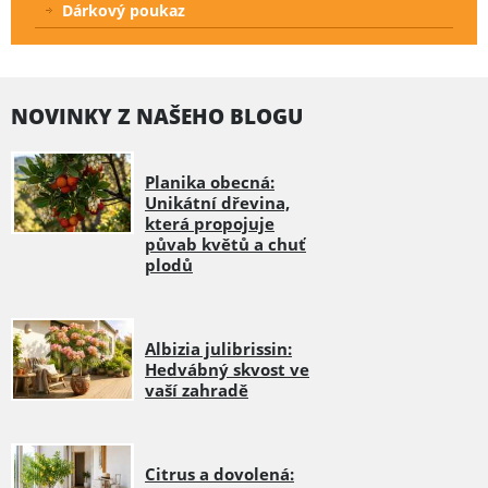
Dárkový poukaz
NOVINKY Z NAŠEHO BLOGU
Planika obecná:
Unikátní dřevina,
která propojuje
půvab květů a chuť
plodů
Albizia julibrissin:
Hedvábný skvost ve
vaší zahradě
Citrus a dovolená: