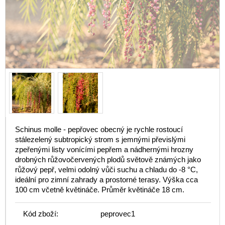
Schinus molle - pepřovec obecný je rychle rostoucí
stálezelený subtropický strom s jemnými převislými
zpeřenými listy vonícími pepřem a nádhernými hrozny
drobných růžovočervených plodů světově známých jako
růžový pepř, velmi odolný vůči suchu a chladu do -8 °C,
ideální pro zimní zahrady a prostorné terasy. Výška cca
100 cm včetně květináče. Průměr květináče 18 cm.
Kód zboží:
peprovec1