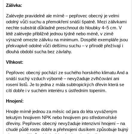
Zálivka:
Zalévejte pravidelně ale mírně – pepřovec obecný je velmi
odolný vůči suchu a přemokření snáší špatně. Mezi zálivkami
nechte substrát důkladně preschnout do hloubky 4–5 cm. V
létě zalévejte přibližně jednou týdně nebo méně, v zimě
výrazně omezte zálivku na minimum. Dospělé exempláře jsou
překvapivě odolné vůči delšímu suchu – v přírodě přežívají i
dlouhá období sucha bez závlahy.
Vlhkost:
Pepřovec obecný pochází ze suchého horského klimatu And a
snáší suchý vzduch výborně – nevyžaduje zvlhčování ani
rosení listů. Je to jedna z mála subtropických dřevin která se
cítí dobře i v suchém interiéru s ústředním topením.
Hnojení:
Hnojte mírně jednou za měsíc od jara do léta vyváženým
tekutým hnojivem NPK nebo hnojivem pro středomořské
dřeviny. Pepřovec obecný nevyžaduje intenzivní hnojení – na
chudé půdě roste dobře a přehnojení dusíkem způsobuje bujný