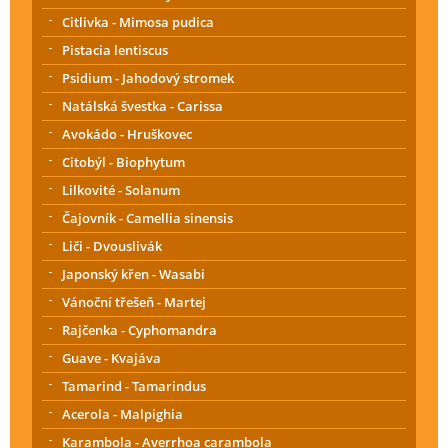
Citlivka - Mimosa pudica
Pistacia lentiscus
Psidium - Jahodový stromek
Natálská švestka - Carissa
Avokádo - Hruškovec
Citobýl - Biophytum
Lilkovité - Solanum
Čajovník - Camellia sinensis
Liči - Dvouslivák
Japonský křen - Wasabi
Vánoční třešeň - Martej
Rajčenka - Cyphomandra
Guave - Kvajáva
Tamarind - Tamarindus
Acerola - Malpighia
Karambola - Averrhoa carambola