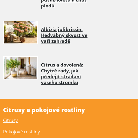
plodů
Albizia julibrissin:
Hedvábný skvost ve
vaší zahradě
Citrus a dovolená:
Chytré rady, jak
předejít strádání
vašeho stromku
Citrusy a pokojové rostliny
Citrusy
Pokojové rostliny