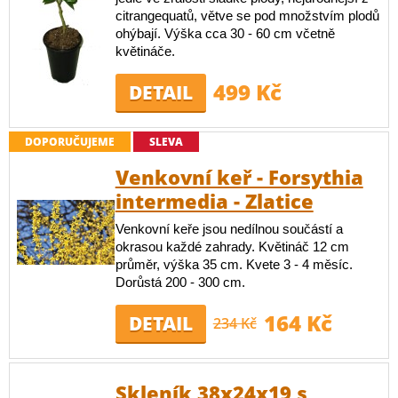
citrangequatů, větve se pod množstvím plodů
ohýbají. Výška cca 30 - 60 cm včetně
květináče.
499 Kč
DETAIL
DOPORUČUJEME
SLEVA
Venkovní keř - Forsythia
intermedia - Zlatice
Venkovní keře jsou nedílnou součástí a
okrasou každé zahrady. Květináč 12 cm
průměr, výška 35 cm. Kvete 3 - 4 měsíc.
Dorůstá 200 - 300 cm.
164 Kč
DETAIL
234 Kč
Skleník 38x24x19 s