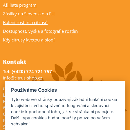
Afilliate program
Zásilky na Slovensko a EU
Balení rostlin a citrusů
Dostupnost, výška a fotografie rostlin
Kdy citrusy kvetou a plodí
Kontakt
Tel: (+420) 774 721 757
info@citrus-shop.cz
Citrus shop zahradnictví
Používáme Cookies
Legionářů 2
Tyto webové stránky používají základní funkční cookie
Hodonín
k zajištění svého správného fungování a sledovací
695 01
cookie k pochopení toho, jak se stránkami pracujete.
Otevřeno:
Další typy cookies budou použity pouze po vašem
Po-Pá 9-17
schválení.
So 9-11:30