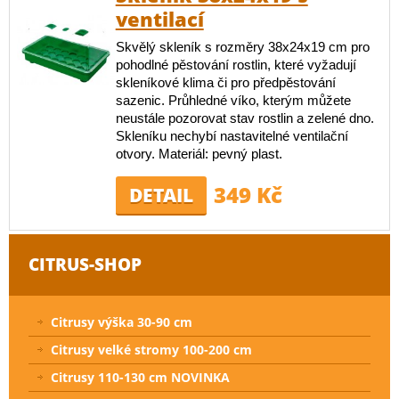
ventilací
Skvělý skleník s rozměry 38x24x19 cm pro
pohodlné pěstování rostlin, které vyžadují
skleníkové klima či pro předpěstování
sazenic. Průhledné víko, kterým můžete
neustále pozorovat stav rostlin a zelené dno.
Skleníku nechybí nastavitelné ventilační
otvory. Materiál: pevný plast.
349 Kč
DETAIL
CITRUS-SHOP
Citrusy výška 30-90 cm
Citrusy velké stromy 100-200 cm
Citrusy 110-130 cm NOVINKA