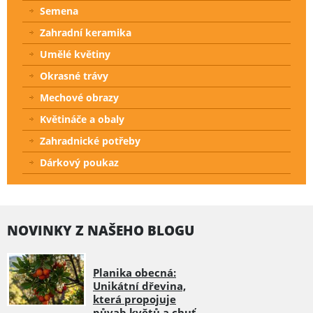
Semena
Zahradní keramika
Umělé květiny
Okrasné trávy
Mechové obrazy
Květináče a obaly
Zahradnické potřeby
Dárkový poukaz
NOVINKY Z NAŠEHO BLOGU
Planika obecná:
Unikátní dřevina,
která propojuje
půvab květů a chuť