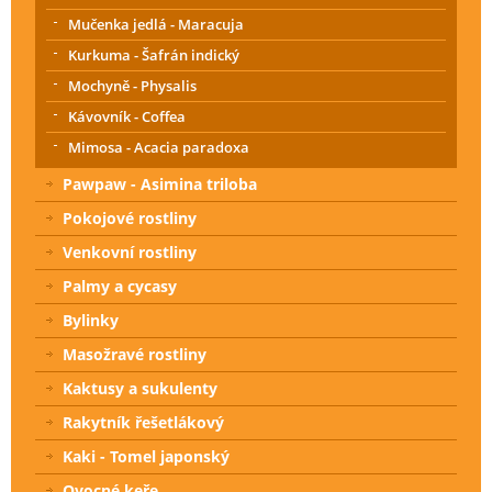
Mučenka jedlá - Maracuja
Kurkuma - Šafrán indický
Mochyně - Physalis
Kávovník - Coffea
Mimosa - Acacia paradoxa
Pawpaw - Asimina triloba
Pokojové rostliny
Venkovní rostliny
Palmy a cycasy
Bylinky
Masožravé rostliny
Kaktusy a sukulenty
Rakytník řešetlákový
Kaki - Tomel japonský
Ovocné keře