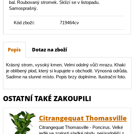
bal. Roubovaný stromek. Sklízí se v listopadu.
Samosprašný.
Kód zboží:
719464cv
Popis
Dotaz na zboží
Krásný strom, vysoký kmen. Velmi odolný vůči mrazu. Khaki
je oblíbený plod, který si kupujete v obchodě. Výnosná odrůda.
Sadíme na slunné místo. Popis brzy doplníme. Ilustrační foto.
OSTATNÍ TAKÉ ZAKOUPILI
Citrangequat Thomasville
Citrangequat Thomasville - Poncirus. Velké
jedlé ve zralosti sladké plody, nejúrodnější z