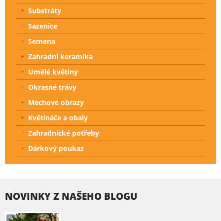
Substráty
Sazenice
Semena
Zahradní keramika
Umělé květiny
Okrasné trávy
Mechové obrazy
Květináče a obaly
Zahradnické potřeby
Dárkový poukaz
NOVINKY Z NAŠEHO BLOGU