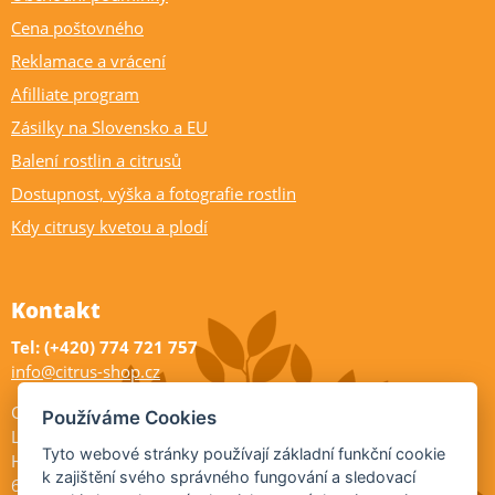
Cena poštovného
Reklamace a vrácení
Afilliate program
Zásilky na Slovensko a EU
Balení rostlin a citrusů
Dostupnost, výška a fotografie rostlin
Kdy citrusy kvetou a plodí
Kontakt
Tel: (+420) 774 721 757
info@citrus-shop.cz
Citrus shop zahradnictví
Používáme Cookies
Legionářů 2
Tyto webové stránky používají základní funkční cookie
Hodonín
k zajištění svého správného fungování a sledovací
695 01