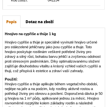
Kód zboží:
041254
Popis
Dotaz na zboží
Hnojivo na cypřiše a thúje 1 kg
Hnojivo cypřiše a thúje je speciálně vyvinuté hnojivo určené
pro stálezelené jehličnany jako jsou cypřiše a thuje. Toto
hnojivo poskytuje rostlinám veškeré potřebné živiny pro
zdravý a silný růst, bohatou barvu jehličí a zvýšenou odolnost
proti stresovým podmínkám. Díky optimalizovanému složení
zajišťuje dlouhodobou vitalitu a krásný vzhled vašich cypřiší a
thuji, což přispívá k estetice a zdraví vaší zahrady.
Použití:
Hnojivo cypřiše a thúje aplikujte během vegetačního období,
nejlépe na jaře a na podzim, kdy rostliny aktivně rostou a
potřebují živiny pro obnovu a posílení. Doporučená dávka je 50
g hnojiva na 1 m² půdy, aplikované jednou za měsíc. Hnojivo
rovnoměrně rozptýlíte kolem základny rostlin a následně