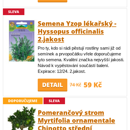
SLEVA
Semena Yzop lékařský -
Hyssopus officinalis
2.jakost
Pro ty, kdo si rádi pěstují rostliny sami již od
semínek a prvopočátku vřele doporučujeme
tyto semena. Kvalitní značka nejvyšší jakosti.
Návod k vypěstování součástí balení.
Expirace: 12/24. 2.jakost.
59 Kč
DETAIL
74 Kč
DOPORUČUJEME
SLEVA
Pomerančový strom
Myrtifolia ornamentale
Chinotto střední