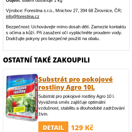
Objem:
Balení obsahuje 1 kg
Výrobce: Forestina s.r.o., Mnichov 27, 394 68 Žirovnice, ČR;
info@forestina.cz
Bezpečnost: Uchovávejte mimo dosah dětí. Zamezte kontaktu
s očima a kůží. Při zasažení očí vypláchněte proudem vody.
Dodržujte pokyny pro bezpečné použití na obalu.
OSTATNÍ TAKÉ ZAKOUPILI
Substrát pro pokojové
rostliny Agro 10L
Substrát pro pokojové rostliny Agro 10 l.
Vyvážená směs zajišťuje optimální
vzdušnost, stabilitu a dlouhodobé zadržování
živin.
129 Kč
DETAIL