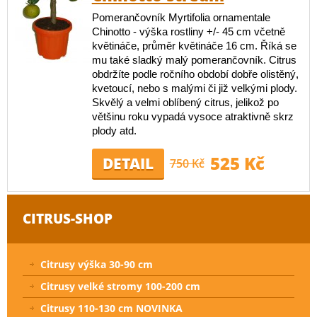
Pomerančovník Myrtifolia ornamentale
Chinotto - výška rostliny +/- 45 cm včetně
květináče, průměr květináče 16 cm. Říká se
mu také sladký malý pomerančovník. Citrus
obdržíte podle ročního období dobře olistěný,
kvetoucí, nebo s malými či již velkými plody.
Skvělý a velmi oblíbený citrus, jelikož po
většinu roku vypadá vysoce atraktivně skrz
plody atd.
525 Kč
DETAIL
750 Kč
CITRUS-SHOP
Citrusy výška 30-90 cm
Citrusy velké stromy 100-200 cm
Citrusy 110-130 cm NOVINKA