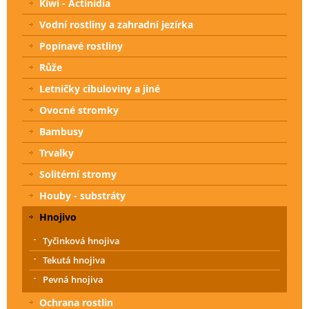
Kiwi - Actinidia
Vodní rostliny a zahradní jezírka
Popínavé rostliny
Růže
Letničky cibuloviny a jiné
Ovocné stromky
Bambusy
Trvalky
Solitérní stromy
Houby - substráty
Hnojivo
Tyčinková hnojiva
Tekutá hnojiva
Pevná hnojiva
Ochrana rostlin