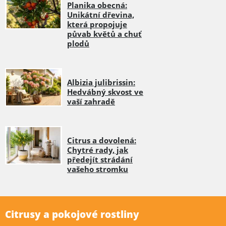
Planika obecná:
Unikátní dřevina,
která propojuje
půvab květů a chuť
plodů
Albizia julibrissin:
Hedvábný skvost ve
vaší zahradě
Citrus a dovolená:
Chytré rady, jak
předejít strádání
vašeho stromku
Citrusy a pokojové rostliny