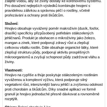
zalijete vodou, aby se živiny dostaly ke kořenovému systému.
Pro dosažení nejlepších výsledků kombinujte hnojení s
pravidelnou zálivkou a správnou péčí o rostliny, včetně
prořezávání a ochrany proti škůdcům.
Složení:
Hnojivo obsahuje vyvážený poměr makroživin (dusík, fosfor,
draslík) specificky přizpůsobený potřebám stálezelených
jehličnanů. Produkt je obohacen o mikroživiny jako železo,
mangan a zinek, které podporují zdravý růst a zlepšují
celkovou vitalitu rostlin. Dále obsahuje organické látky, které
zlepšují strukturu půdy, podporují aktivitu prospěšných
mikroorganismů a zvyšují schopnost půdy zadržovat vláhu a
živiny.
Vlastnosti:
Hnojivo na cypřiše a thúje poskytuje stálezeleným rostlinám
vyváženou a komplexní výživu, která podporuje silný
vegetativní růst, intenzivnější barvu jehličí a zvýšenou odolnost
proti chorobám a škůdcům. Díky snadné aplikaci ve formě
granulí je hnojivo jednoduché přesně dávkovat a rovnoměrně
rozptýlit.