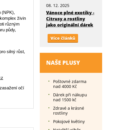
08. 12. 2025
Vánoce plné exotiky -
u (NPK),
Citrusy a rostliny
 komplex živin
roti různým
jako originální dárek
uru půdy,
Více článků
ro silný růst,
NAŠE PLUSY
cz
Poštovné zdarma
nad 4000 Kč
 zasažení očí
Dárek při nákupu
nad 1500 kč
Zdravé a krásné
rostliny
Pokojové květiny
Největší výběr