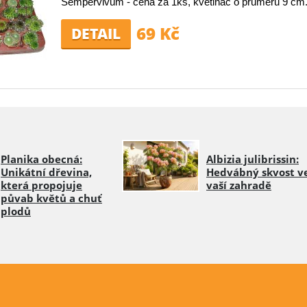
Sempervivum - cena za 1ks, květináč o průměru 9 cm
69 Kč
DETAIL
Planika obecná:
Albizia julibrissin:
Unikátní dřevina,
Hedvábný skvost v
která propojuje
vaší zahradě
půvab květů a chuť
plodů