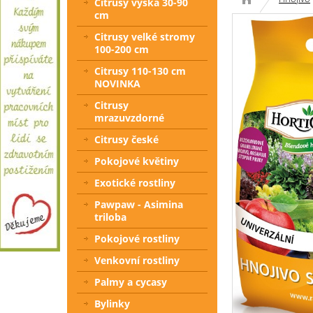
Citrusy výška 30-90
cm
Citrusy velké stromy
100-200 cm
Citrusy 110-130 cm
NOVINKA
Citrusy
mrazuvzdorné
Citrusy české
Pokojové květiny
Exotické rostliny
Pawpaw - Asimina
triloba
Pokojové rostliny
Venkovní rostliny
Palmy a cycasy
Bylinky