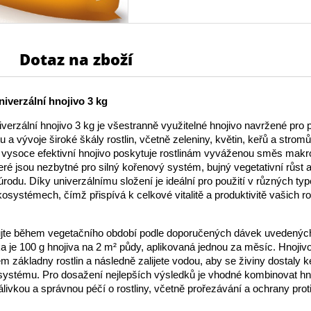
Dotaz na zboží
niverzální hnojivo 3 kg
niverzální hnojivo 3 kg je všestranně využitelné hnojivo navržené pro
 a vývoje široké škály rostlin, včetně zeleniny, květin, keřů a strom
 vysoce efektivní hnojivo poskytuje rostlinám vyváženou směs makro
teré jsou nezbytné pro silný kořenový systém, bujný vegetativní růst 
 úrodu. Díky univerzálnímu složení je ideální pro použití v různých ty
osystémech, čímž přispívá k celkové vitalitě a produktivitě vašich ros
kujte během vegetačního období podle doporučených dávek uvedených
 je 100 g hnojiva na 2 m² půdy, aplikovaná jednou za měsíc. Hnoji
em základny rostlin a následně zalijete vodou, aby se živiny dostaly k
ystému. Pro dosažení nejlepších výsledků je vhodné kombinovat hn
álivkou a správnou péčí o rostliny, včetně prořezávání a ochrany pro