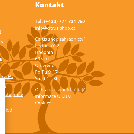
Kontakt
Tel: (+420) 774 721 757
info@citrus-shop.cz
í
Citrus shop zahradnictví
ky
Legionářů 2
Hodonín
í
695 01
Otevřeno:
Po-Pá 9-17
ko a EU
So 9-11:30
rusů
Ochrana osobních údajů
 fotografie
Informace ÚKZÚZ
Cookies
a plodí