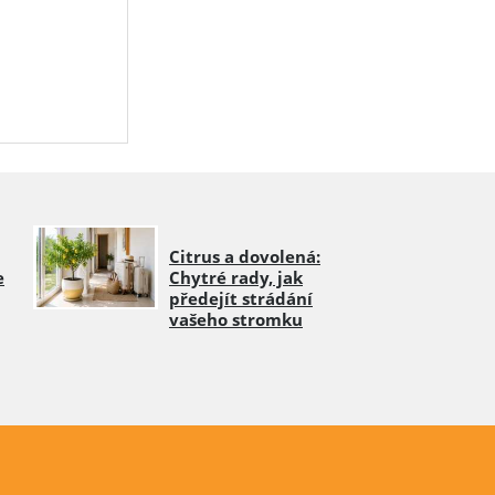
.
Citrus a dovolená:
e
Chytré rady, jak
předejít strádání
vašeho stromku