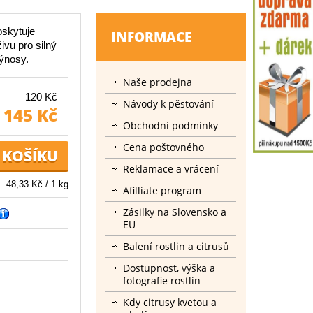
oskytuje
INFORMACE
vu pro silný
výnosy.
Naše prodejna
120 Kč
Návody k pěstování
145 Kč
Obchodní podmínky
Cena poštovného
Reklamace a vrácení
48,33 Kč / 1 kg
Afilliate program
Zásilky na Slovensko a
EU
Balení rostlin a citrusů
Dostupnost, výška a
fotografie rostlin
Kdy citrusy kvetou a