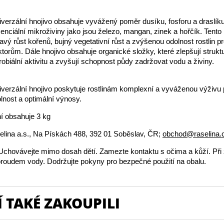
niverzální hnojivo obsahuje vyvážený poměr dusíku, fosforu a draslík
enciální mikroživiny jako jsou železo, mangan, zinek a hořčík. Tento
avý růst kořenů, bujný vegetativní růst a zvýšenou odolnost rostlin p
torům. Dále hnojivo obsahuje organické složky, které zlepšují strukt
robiální aktivitu a zvyšují schopnost půdy zadržovat vodu a živiny.
niverzální hnojivo poskytuje rostlinám komplexní a vyváženou výživu p
nost a optimální výnosy.
í obsahuje 3 kg
lina a.s., Na Pískách 488, 392 01 Soběslav, ČR;
obchod@raselina.
chovávejte mimo dosah dětí. Zamezte kontaktu s očima a kůží. Při
roudem vody. Dodržujte pokyny pro bezpečné použití na obalu.
 TAKÉ ZAKOUPILI