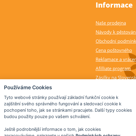
Informace
Naše prodejna
Návody k pěstován
Obchodní podmín
Cena poštovného
Reklamace a vrácen
Afilliate program
Zásilky na Slovens
Balení rostlin a cit
Používáme Cookies
Dostupnost, výška a
Tyto webové stránky používají základní funkční cookie k
rostlin
zajištění svého správného fungování a sledovací cookie k
pochopení toho, jak se stránkami pracujete. Další typy cookies
Kdy citrusy kvetou 
budou použity pouze po vašem schválení.
Ještě podrobnější informace o tom, jak cookies
zpracováváme, naleznete v našich
Podmínkách ochrany