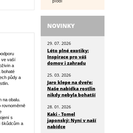
plodí
NOVINKY
29. 07. 2026
Léto plné exotiky:
 podporu
Inspirace pro váš
ů ve vaší
domov i zahradu
živin a
a bohaté
25. 03. 2026
pech půdy a
Jaro klepe na dveře:
tlin.
Naše nabídka rostlin
nikdy nebyla bohatší
 na obalu.
vo rovnoměrně
28. 01. 2026
e
Kaki - Tomel
ojení s
japonský: Nyní v naší
ti škůdcům a
nabídce