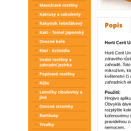
Masožravé rostliny
Kaktusy a sukulenty
Rakytník řešetlákový
Popis
Kaki - Tomel japonský
Ovocné keře
Horti Cerit U
Kiwi - Actinidia
Horti Cerit U
zdravého růstu
Vodní rostliny a
zahradní jezírka
zahradě. Toto
mikroživin, k
Popínavé rostliny
květenství či
zahradních ek
Růže
Letničky cibuloviny a
Použití:
jiné
Hnojivo apli
Obvyklá dávka
Ovocné stromky
rozptýlíte kol
Bambusy
kořenovému s
pravidelnou z
Trvalky
nemocem.