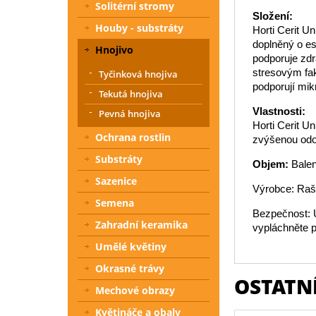
Solitérní stromy
Složení:
Houby - substráty
Horti Cerit U
doplněný o es
Hnojivo
podporuje zdr
stresovým fak
Tyčinková hnojiva
podporují mik
Tekutá hnojiva
Vlastnosti:
Pevná hnojiva
Horti Cerit U
Ochrana rostlin
zvýšenou odol
Substráty
Objem:
Balen
Sazenice
Výrobce: Raše
Semena
Bezpečnost: U
Zahradní keramika
vypláchněte p
Umělé květiny
Okrasné trávy
OSTATNÍ
Mechové obrazy
Květináče a obaly