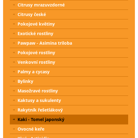
Citrusy mrazuvzdorné
Citrusy české
Pokojové květiny
Exotické rostliny
Pawpaw - Asimina triloba
Pokojové rostliny
Venkovní rostliny
Palmy a cycasy
Bylinky
Masožravé rostliny
Kaktusy a sukulenty
Rakytník řešetlákový
Kaki - Tomel japonský
Ovocné keře