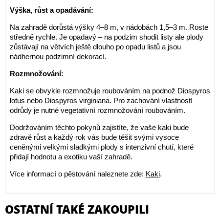
Výška, růst a opadávání:
Na zahradě dorůstá výšky 4–8 m, v nádobách 1,5–3 m. Roste
středně rychle. Je opadavý – na podzim shodit listy ale plody
zůstávají na větvích ještě dlouho po opadu listů a jsou
nádhernou podzimní dekorací.
Rozmnožování:
Kaki se obvykle rozmnožuje roubováním na podnož Diospyros
lotus nebo Diospyros virginiana. Pro zachování vlastností
odrůdy je nutné vegetativní rozmnožování roubováním.
Dodržováním těchto pokynů zajistíte, že vaše kaki bude
zdravě růst a každý rok vás bude těšit svými vysoce
ceněnými velkými sladkými plody s intenzivní chutí, které
přidají hodnotu a exotiku vaší zahradě.
Více informací o pěstování naleznete zde:
Kaki
.
OSTATNÍ TAKÉ ZAKOUPILI