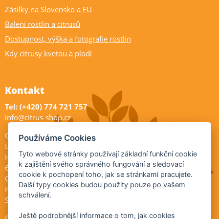
Zásilky na Slovensko a EU
Balení rostlin a citrusů
Dostupnost, výška a fotografie rostlin
Kdy citrusy kvetou a plodí
Kontakt
Tel: (+420) 774 721 757
info@citrus-shop.cz
Citrus shop zahradnictví
Používáme Cookies
Legionářů 2
Tyto webové stránky používají základní funkční cookie
Hodonín
k zajištění svého správného fungování a sledovací
695 01
cookie k pochopení toho, jak se stránkami pracujete.
Otevřeno:
Další typy cookies budou použity pouze po vašem
Po-Pá 9-17
schválení.
So 9-11:30
Ještě podrobnější informace o tom, jak cookies
Ochrana osobních údajů