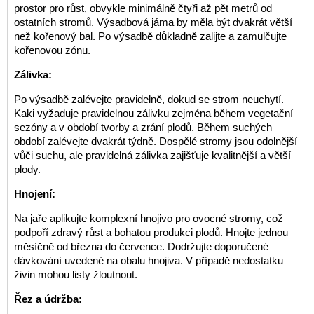
prostor pro růst, obvykle minimálně čtyři až pět metrů od
ostatních stromů. Výsadbová jáma by měla být dvakrát větší
než kořenový bal. Po výsadbě důkladně zalijte a zamulčujte
kořenovou zónu.
Zálivka:
Po výsadbě zalévejte pravidelně, dokud se strom neuchytí.
Kaki vyžaduje pravidelnou zálivku zejména během vegetační
sezóny a v období tvorby a zrání plodů. Během suchých
období zalévejte dvakrát týdně. Dospělé stromy jsou odolnější
vůči suchu, ale pravidelná zálivka zajišťuje kvalitnější a větší
plody.
Hnojení:
Na jaře aplikujte komplexní hnojivo pro ovocné stromy, což
podpoří zdravý růst a bohatou produkci plodů. Hnojte jednou
měsíčně od března do července. Dodržujte doporučené
dávkování uvedené na obalu hnojiva. V případě nedostatku
živin mohou listy žloutnout.
Řez a údržba: