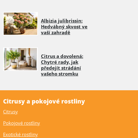
Albizia julibrissin:
Hedvábný skvost ve
vaší zahradě
Citrus a dovolená:
Chytré rady, jak
předejít strádání
vašeho stromku
Citrusy a pokojové rostliny
Citrusy
Pokojové rostliny
Exotické rostliny