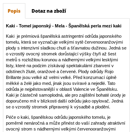
Popis
Dotaz na zboží
Kaki - Tomel japonský - Mela - Španělská perla mezi kaki
Kaki je prémiová španělská astringentní odrůda japonského
tomelu, která se vyznačuje velkými sytě červenooranžovými
plody s intenzivní sladkou chutí a šťavnatou dužinou. Jedná se
o vzrostlý ovocný stromek dorůstající výšky čtyři až šest
metrů s rozložitou korunou a nádhernými velkými lesklými
listy, které na podzim získávají spektakulární zbarvení v
odstínech žluté, oranžové a červené. Plody odrůdy Rojo
Brillante jsou velké až velmi velké. Před konzumací úplně
měkké a želé jako med, jinak jsou svíravé a nejedlé. Tato
odrůda je nejpěstovanější v oblasti Valencie ve Španělsku.
Kaki je částečně samoplodná, ale pro zajištění bohaté úrody je
doporučeno mít v blízkosti další odrůdu jako opylovač. Jedná
se o vzrostlý stromek připravený k výsadbě a plodění.
Péče o kaki, španělskou odrůdu japonského tomelu, je
poměrně nenáročná a může přinést do vaší zahrady atraktivní
ovocný strom s nádhernými velkými červenooranžovými