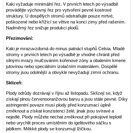
Kaki vyžaduje minimální řez. V prvních letech po výsadbě
provádějte výchovný řez pro vytvoření pevné kostrové
struktury. U dospělých stromů odstraňujte pouze mrtvé,
poškozené nebo křížící se větve na konci zimy před rašením.
Nadměrný řez snižuje produkci plodů.
Přezimování:
Kaki je mrazuvzdorná do minus patnáct stupňů Celsia. Mladé
stromy v prvních letech po výsadbě je vhodné chránit před
silnými mrazy mulčováním kořenové zóny a obalením kmene
jutovinou nebo speciálním izolačním materiálem. Dospělé
stromy jsou odolnější a obvykle nevyžadují zimní ochranu.
Sklizeň:
Plody odrůdy dozrávají v říjnu až listopadu. Sklízejí se, když
získají plnou červenooranžovou barvu a jsou stále pevné. Díky
astringentní povaze musí plody před konzumací úplně
změknout a získat konzistenci želé, jinak jsou svíravé a
nejedlé. Plody můžete nechat změknout při pokojové teplotě
nebo urychlit proces umístěním do igelitového sáčku s
jablkem. Měkké plody se konzumují lžičkou.