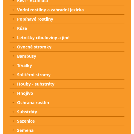
Kiwi - Actinidia
Vodní rostliny a zahradní jezírka
Popínavé rostliny
Růže
Letničky cibuloviny a jiné
Ovocné stromky
Bambusy
Trvalky
Solitérní stromy
Houby - substráty
Hnojivo
Ochrana rostlin
Substráty
Sazenice
Semena