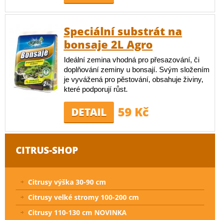
Speciální substrát na
bonsaje 2L Agro
Ideální zemina vhodná pro přesazování, či
doplňování zeminy u bonsají. Svým složením
je vyvážená pro pěstování, obsahuje živiny,
které podporují růst.
59 Kč
DETAIL
CITRUS-SHOP
Citrusy výška 30-90 cm
Citrusy velké stromy 100-200 cm
Citrusy 110-130 cm NOVINKA