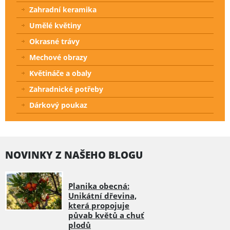
Zahradní keramika
Umělé květiny
Okrasné trávy
Mechové obrazy
Květináče a obaly
Zahradnické potřeby
Dárkový poukaz
NOVINKY Z NAŠEHO BLOGU
Planika obecná:
Unikátní dřevina,
která propojuje
půvab květů a chuť
plodů