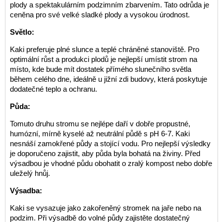
plody a spektakulárním podzimním zbarvením. Tato odrůda je
ceněna pro své velké sladké plody a vysokou úrodnost.
Světlo:
Kaki preferuje plné slunce a teplé chráněné stanoviště. Pro
optimální růst a produkci plodů je nejlepší umístit strom na
místo, kde bude mít dostatek přímého slunečního světla
během celého dne, ideálně u jižní zdi budovy, která poskytuje
dodatečné teplo a ochranu.
Půda:
Tomuto druhu stromu se nejlépe daří v dobře propustné,
humózní, mírně kyselé až neutrální půdě s pH 6-7. Kaki
nesnáší zamokřené půdy a stojící vodu. Pro nejlepší výsledky
je doporučeno zajistit, aby půda byla bohatá na živiny. Před
výsadbou je vhodné půdu obohatit o zralý kompost nebo dobře
uleželý hnůj.
Výsadba:
Kaki se vysazuje jako zakořeněný stromek na jaře nebo na
podzim. Při výsadbě do volné půdy zajistěte dostatečný