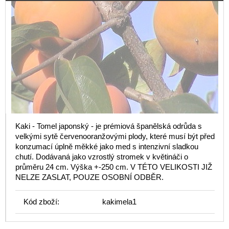
Kaki - Tomel japonský - je prémiová španělská odrůda s
velkými sytě červenooranžovými plody, které musí být před
konzumací úplně měkké jako med s intenzivní sladkou
chutí. Dodávaná jako vzrostlý stromek v květináči o
průměru 24 cm. Výška +-250 cm. V TÉTO VELIKOSTI JIŽ
NELZE ZASLAT, POUZE OSOBNÍ ODBĚR.
Kód zboží:
kakimela1