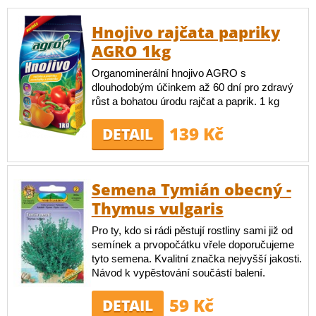
Hnojivo rajčata papriky
AGRO 1kg
Organominerální hnojivo AGRO s
dlouhodobým účinkem až 60 dní pro zdravý
růst a bohatou úrodu rajčat a paprik. 1 kg
139 Kč
DETAIL
Semena Tymián obecný -
Thymus vulgaris
Pro ty, kdo si rádi pěstují rostliny sami již od
semínek a prvopočátku vřele doporučujeme
tyto semena. Kvalitní značka nejvyšší jakosti.
Návod k vypěstování součástí balení.
59 Kč
DETAIL