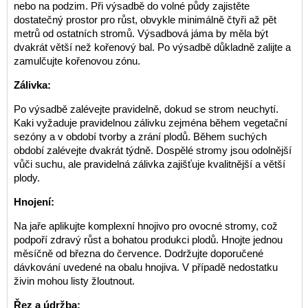
nebo na podzim. Při výsadbě do volné půdy zajistěte
dostatečný prostor pro růst, obvykle minimálně čtyři až pět
metrů od ostatních stromů. Výsadbová jáma by měla být
dvakrát větší než kořenový bal. Po výsadbě důkladně zalijte a
zamulčujte kořenovou zónu.
Zálivka:
Po výsadbě zalévejte pravidelně, dokud se strom neuchytí.
Kaki vyžaduje pravidelnou zálivku zejména během vegetační
sezóny a v období tvorby a zrání plodů. Během suchých
období zalévejte dvakrát týdně. Dospělé stromy jsou odolnější
vůči suchu, ale pravidelná zálivka zajišťuje kvalitnější a větší
plody.
Hnojení:
Na jaře aplikujte komplexní hnojivo pro ovocné stromy, což
podpoří zdravý růst a bohatou produkci plodů. Hnojte jednou
měsíčně od března do července. Dodržujte doporučené
dávkování uvedené na obalu hnojiva. V případě nedostatku
živin mohou listy žloutnout.
Řez a údržba: