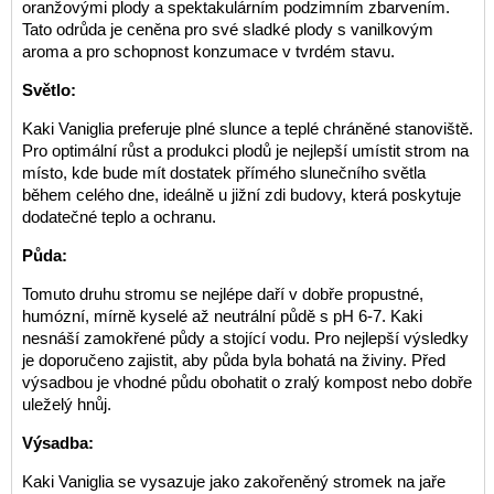
oranžovými plody a spektakulárním podzimním zbarvením.
Tato odrůda je ceněna pro své sladké plody s vanilkovým
aroma a pro schopnost konzumace v tvrdém stavu.
Světlo:
Kaki Vaniglia preferuje plné slunce a teplé chráněné stanoviště.
Pro optimální růst a produkci plodů je nejlepší umístit strom na
místo, kde bude mít dostatek přímého slunečního světla
během celého dne, ideálně u jižní zdi budovy, která poskytuje
dodatečné teplo a ochranu.
Půda:
Tomuto druhu stromu se nejlépe daří v dobře propustné,
humózní, mírně kyselé až neutrální půdě s pH 6-7. Kaki
nesnáší zamokřené půdy a stojící vodu. Pro nejlepší výsledky
je doporučeno zajistit, aby půda byla bohatá na živiny. Před
výsadbou je vhodné půdu obohatit o zralý kompost nebo dobře
uleželý hnůj.
Výsadba:
Kaki Vaniglia se vysazuje jako zakořeněný stromek na jaře