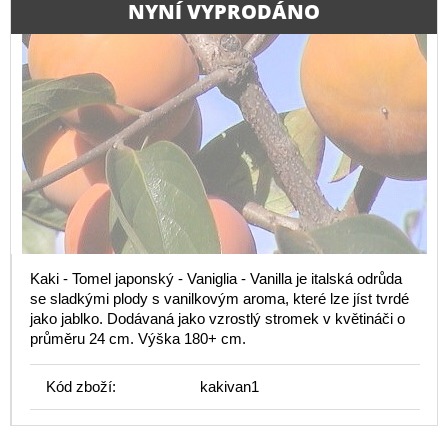
NYNÍ VYPRODÁNO
Kaki - Tomel japonský - Vaniglia - Vanilla je italská odrůda
se sladkými plody s vanilkovým aroma, které lze jíst tvrdé
jako jablko. Dodávaná jako vzrostlý stromek v květináči o
průměru 24 cm. Výška 180+ cm.
Kód zboží:
kakivan1