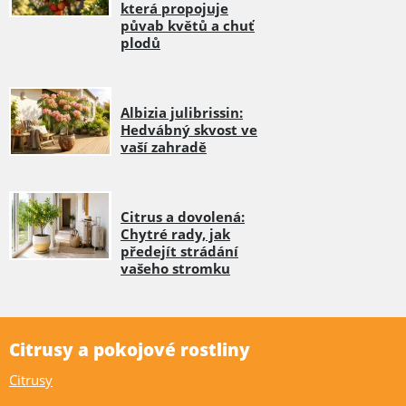
která propojuje
půvab květů a chuť
plodů
Albizia julibrissin:
Hedvábný skvost ve
vaší zahradě
Citrus a dovolená:
Chytré rady, jak
předejít strádání
vašeho stromku
Citrusy a pokojové rostliny
Citrusy