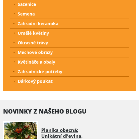
Sazenice
Semena
Zahradní keramika
Umělé květiny
Okrasné trávy
Mechové obrazy
Květináče a obaly
Zahradnické potřeby
Dárkový poukaz
NOVINKY Z NAŠEHO BLOGU
Planika obecná:
Unikátní dřevina,