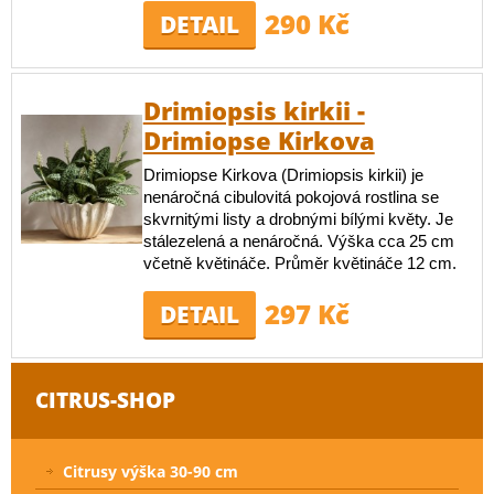
290 Kč
DETAIL
Drimiopsis kirkii -
Drimiopse Kirkova
Drimiopse Kirkova (Drimiopsis kirkii) je
nenáročná cibulovitá pokojová rostlina se
skvrnitými listy a drobnými bílými květy. Je
stálezelená a nenáročná. Výška cca 25 cm
včetně květináče. Průměr květináče 12 cm.
297 Kč
DETAIL
CITRUS-SHOP
Citrusy výška 30-90 cm