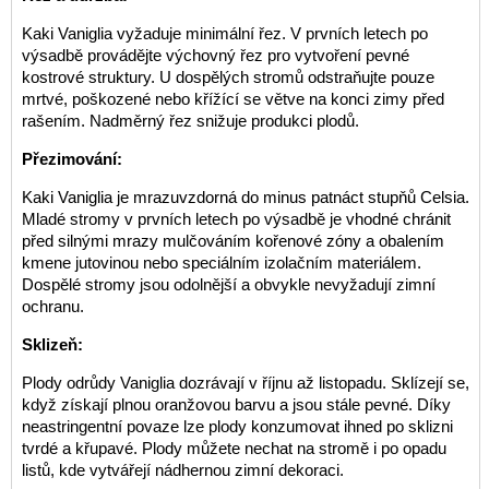
Kaki Vaniglia vyžaduje minimální řez. V prvních letech po
výsadbě provádějte výchovný řez pro vytvoření pevné
kostrové struktury. U dospělých stromů odstraňujte pouze
mrtvé, poškozené nebo křížící se větve na konci zimy před
rašením. Nadměrný řez snižuje produkci plodů.
Přezimování:
Kaki Vaniglia je mrazuvzdorná do minus patnáct stupňů Celsia.
Mladé stromy v prvních letech po výsadbě je vhodné chránit
před silnými mrazy mulčováním kořenové zóny a obalením
kmene jutovinou nebo speciálním izolačním materiálem.
Dospělé stromy jsou odolnější a obvykle nevyžadují zimní
ochranu.
Sklizeň:
Plody odrůdy Vaniglia dozrávají v říjnu až listopadu. Sklízejí se,
když získají plnou oranžovou barvu a jsou stále pevné. Díky
neastringentní povaze lze plody konzumovat ihned po sklizni
tvrdé a křupavé. Plody můžete nechat na stromě i po opadu
listů, kde vytvářejí nádhernou zimní dekoraci.