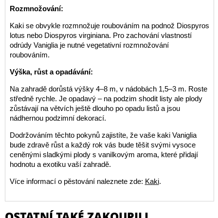
Rozmnožování:
Kaki se obvykle rozmnožuje roubováním na podnož Diospyros
lotus nebo Diospyros virginiana. Pro zachování vlastností
odrúdy Vaniglia je nutné vegetativní rozmnožování
roubováním.
Výška, růst a opadávání:
Na zahradě dorůstá výšky 4–8 m, v nádobách 1,5–3 m. Roste
středně rychle. Je opadavý – na podzim shodit listy ale plody
zůstávají na větvích ještě dlouho po opadu listů a jsou
nádhernou podzimní dekorací.
Dodržováním těchto pokynů zajistíte, že vaše kaki Vaniglia
bude zdravě růst a každý rok vás bude těšit svými vysoce
ceněnými sladkými plody s vanilkovým aroma, které přidají
hodnotu a exotiku vaší zahradě.
Více informací o pěstování naleznete zde:
Kaki
.
OSTATNÍ TAKÉ ZAKOUPILI