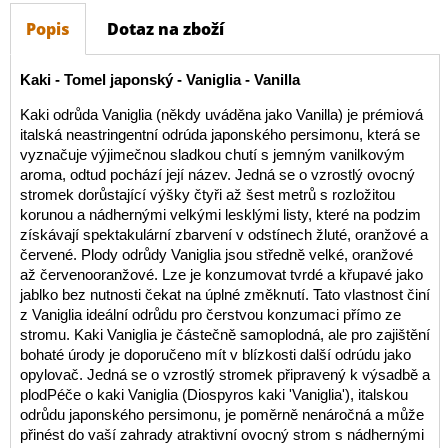
Popis
Dotaz na zboží
Kaki - Tomel japonský - Vaniglia - Vanilla
Kaki odrůda Vaniglia (někdy uváděna jako Vanilla) je prémiová
italská neastringentní odrúda japonského persimonu, která se
vyznačuje výjimečnou sladkou chutí s jemným vanilkovým
aroma, odtud pochází její název. Jedná se o vzrostlý ovocný
stromek dorůstající výšky čtyři až šest metrů s rozložitou
korunou a nádhernými velkými lesklými listy, které na podzim
získávají spektakulární zbarvení v odstínech žluté, oranžové a
červené. Plody odrůdy Vaniglia jsou středně velké, oranžové
až červenooranžové. Lze je konzumovat tvrdé a křupavé jako
jablko bez nutnosti čekat na úplné změknutí. Tato vlastnost činí
z Vaniglia ideální odrůdu pro čerstvou konzumaci přímo ze
stromu. Kaki Vaniglia je částečně samoplodná, ale pro zajištění
bohaté úrody je doporučeno mít v blízkosti další odrúdu jako
opylovač. Jedná se o vzrostlý stromek připravený k výsadbě a
plodPéče o kaki Vaniglia (Diospyros kaki 'Vaniglia'), italskou
odrůdu japonského persimonu, je poměrně nenáročná a může
přinést do vaší zahrady atraktivní ovocný strom s nádhernými