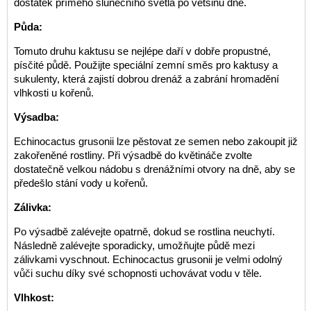
dostatek přímého slunečního světla po většinu dne.
Půda:
Tomuto druhu kaktusu se nejlépe daří v dobře propustné,
písčité půdě. Použijte speciální zemní směs pro kaktusy a
sukulenty, která zajistí dobrou drenáž a zabrání hromadění
vlhkosti u kořenů.
Výsadba:
Echinocactus grusonii lze pěstovat ze semen nebo zakoupit již
zakořeněné rostliny. Při výsadbě do květináče zvolte
dostatečně velkou nádobu s drenážními otvory na dně, aby se
předešlo stání vody u kořenů.
Zálivka:
Po výsadbě zalévejte opatrně, dokud se rostlina neuchytí.
Následně zalévejte sporadicky, umožňujte půdě mezi
zálivkami vyschnout. Echinocactus grusonii je velmi odolný
vůči suchu díky své schopnosti uchovávat vodu v těle.
Vlhkost: