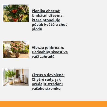
Planika obecná:
Unikátní dřevina,
která propojuje
půvab květů a chuť
plodů
Albizia julibrissin:
Hedvábný skvost ve
vaší zahradě
Citrus a dovolená:
Chytré rady, jak
předejít strádání
vašeho stromku