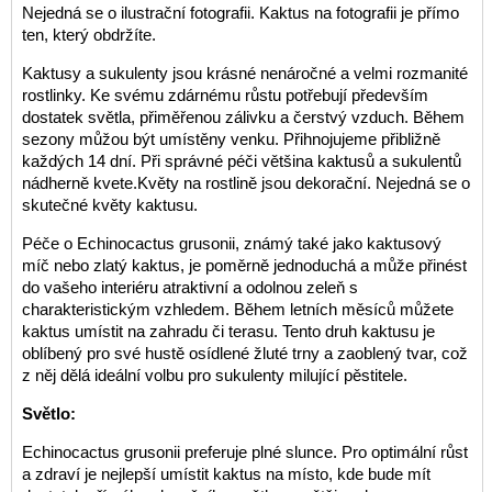
Nejedná se o ilustrační fotografii. Kaktus na fotografii je přímo
ten, který obdržíte.
Kaktusy a sukulenty jsou krásné nenáročné a velmi rozmanité
rostlinky. Ke svému zdárnému růstu potřebují především
dostatek světla, přiměřenou zálivku a čerstvý vzduch. Během
sezony můžou být umístěny venku. Přihnojujeme přibližně
každých 14 dní. Při správné péči většina kaktusů a sukulentů
nádherně kvete.Květy na rostlině jsou dekorační. Nejedná se o
skutečné květy kaktusu.
Péče o Echinocactus grusonii, známý také jako kaktusový
míč nebo zlatý kaktus, je poměrně jednoduchá a může přinést
do vašeho interiéru atraktivní a odolnou zeleň s
charakteristickým vzhledem. Během letních měsíců můžete
kaktus umístit na zahradu či terasu. Tento druh kaktusu je
oblíbený pro své hustě osídlené žluté trny a zaoblený tvar, což
z něj dělá ideální volbu pro sukulenty milující pěstitele.
Světlo:
Echinocactus grusonii preferuje plné slunce. Pro optimální růst
a zdraví je nejlepší umístit kaktus na místo, kde bude mít