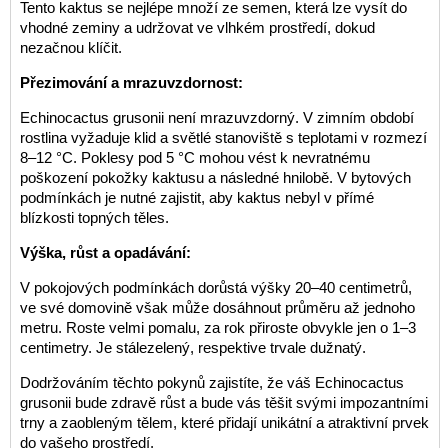
Tento kaktus se nejlépe množí ze semen, která lze vysít do
vhodné zeminy a udržovat ve vlhkém prostředí, dokud
nezačnou klíčit.
Přezimování a mrazuvzdornost:
Echinocactus grusonii není mrazuvzdorný. V zimním období
rostlina vyžaduje klid a světlé stanoviště s teplotami v rozmezí
8–12 °C. Poklesy pod 5 °C mohou vést k nevratnému
poškození pokožky kaktusu a následné hnilobě. V bytových
podmínkách je nutné zajistit, aby kaktus nebyl v přímé
blízkosti topných těles.
Výška, růst a opadávání:
V pokojových podmínkách dorůstá výšky 20–40 centimetrů,
ve své domovině však může dosáhnout průměru až jednoho
metru. Roste velmi pomalu, za rok přiroste obvykle jen o 1–3
centimetry. Je stálezelený, respektive trvale dužnatý.
Dodržováním těchto pokynů zajistíte, že váš Echinocactus
grusonii bude zdravě růst a bude vás těšit svými impozantními
trny a zaobleným tělem, které přidají unikátní a atraktivní prvek
do vašeho prostředí.