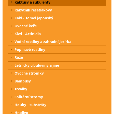
Kaktusy a sukulenty
Rakytník řešetlákový
Kaki - Tomel japonský
Ovocné keře
Kiwi - Actinidia
Vodní rostliny a zahradní jezírka
Popínavé rostliny
Růže
Letničky cibuloviny a jiné
Ovocné stromky
Bambusy
Trvalky
Solitérní stromy
Houby - substráty
Hnojivo