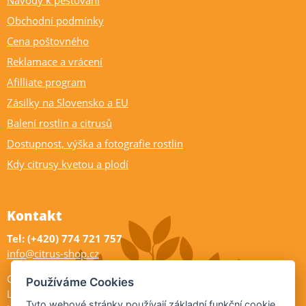
Obchodní podmínky
Cena poštovného
Reklamace a vrácení
Afilliate program
Zásilky na Slovensko a EU
Balení rostlin a citrusů
Dostupnost, výška a fotografie rostlin
Kdy citrusy kvetou a plodí
Kontakt
Tel: (+420) 774 721 757
info@citrus-shop.cz
Citrus shop zahradnictví
Používáme Cookies
Legionářů 2
Tyto webové stránky používají základní funkční cookie