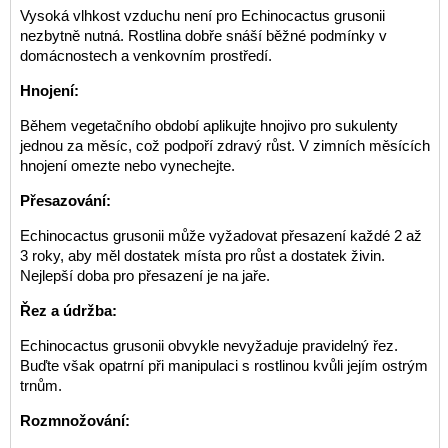
Vysoká vlhkost vzduchu není pro Echinocactus grusonii
nezbytně nutná. Rostlina dobře snáší běžné podmínky v
domácnostech a venkovním prostředí.
Hnojení:
Během vegetačního období aplikujte hnojivo pro sukulenty
jednou za měsíc, což podpoří zdravý růst. V zimních měsících
hnojení omezte nebo vynechejte.
Přesazování:
Echinocactus grusonii může vyžadovat přesazení každé 2 až
3 roky, aby měl dostatek místa pro růst a dostatek živin.
Nejlepší doba pro přesazení je na jaře.
Řez a údržba:
Echinocactus grusonii obvykle nevyžaduje pravidelný řez.
Buďte však opatrní při manipulaci s rostlinou kvůli jejím ostrým
trnům.
Rozmnožování: