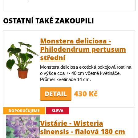
OSTATNÍ TAKÉ ZAKOUPILI
Monstera deliciosa -
Philodendrum pertusum
střední
Monstera deliciosa exotická pokojová rostlina
o výšce cca +- 40 cm včetně květináče.
Průměr květináče 14 cm.
430 Kč
DETAIL
DOPORUČUJEME
SLEVA
Vistárie - Wisteria
sinensis - fialová 180 cm