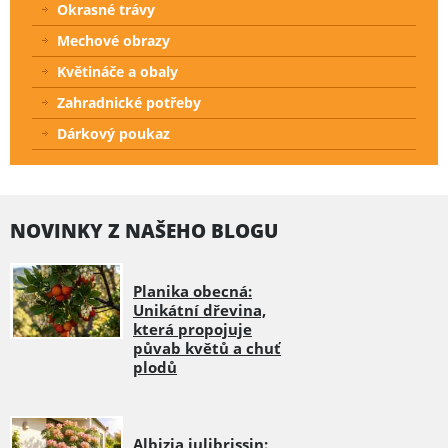
Okrasné trávy
Mechové obrazy
Květináče a obaly
Zahradnické potřeby
Dárkový poukaz
NOVINKY Z NAŠEHO BLOGU
Planika obecná:
Unikátní dřevina,
která propojuje
půvab květů a chuť
plodů
Albizia julibrissin: