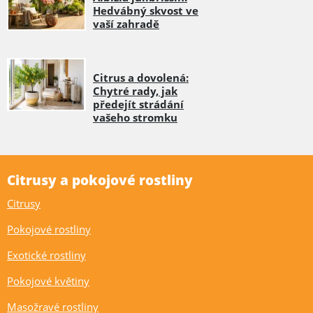
Hedvábný skvost ve
vaší zahradě
Citrus a dovolená:
Chytré rady, jak
předejít strádání
vašeho stromku
Citrusy a pokojové rostliny
Citrusy
Pokojové rostliny
Exotické rostliny
Pokojové květiny
Masožravé rostliny