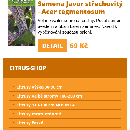
Semena Javor střechovitý
- Acer tegmentosum
Velmi kvalitní semena rostliny. Počet semen
uveden na obalu balení semínek. Návod k
vypěstování součástí balení.
69 Kč
DETAIL
CITRUS-SHOP
Citrusy výška 30-90 cm
Citrusy velké stromy 100-200 cm
Citrusy 110-130 cm NOVINKA
Citrusy mrazuvzdorné
Citrusy české