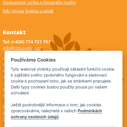
Dostupnost, výška a fotografie rostlin
Kdy citrusy kvetou a plodí
Kontakt
Tel: (+420) 774 721 757
info@citrus-shop.cz
Citrus shop zahradnictví
Používáme Cookies
Legionářů 2
Tyto webové stránky používají základní funkční cookie
Hodonín
k zajištění svého správného fungování a sledovací
695 01
cookie k pochopení toho, jak se stránkami pracujete.
Otevřeno:
Další typy cookies budou použity pouze po vašem
Po-Pá 9-17
schválení.
So 9-11:30
Ještě podrobnější informace o tom, jak cookies
Ochrana osobních údajů
zpracováváme, naleznete v našich
Podmínkách
Informace ÚKZÚZ
ochrany osobních údajů
.
Cookies