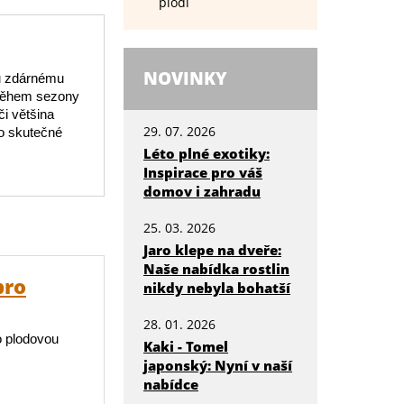
plodí
NOVINKY
mu zdárnému
 Během sezony
i většina
29. 07. 2026
 o skutečné
Léto plné exotiky:
Inspirace pro váš
domov i zahradu
25. 03. 2026
Jaro klepe na dveře:
Naše nabídka rostlin
pro
nikdy nebyla bohatší
28. 01. 2026
o plodovou
Kaki - Tomel
japonský: Nyní v naší
nabídce