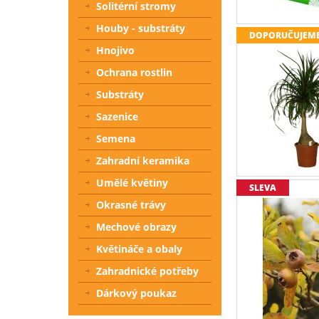
Solitérní stromy
Houby - substráty
DOPORUČUJEM
Hnojivo
Ochrana rostlin
Substráty
Sazenice
Semena
Zahradní keramika
Umělé květiny
SLEVA
Okrasné trávy
Mechové obrazy
Květináče a obaly
Zahradnické potřeby
Dárkový poukaz