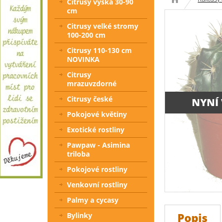
Citrusy výška 30-90
cm
Citrusy velké stromy
100-200 cm
Citrusy 110-130 cm
NOVINKA
Citrusy
mrazuvzdorné
Citrusy české
NYNÍ
Pokojové květiny
Exotické rostliny
Pawpaw - Asimina
triloba
Pokojové rostliny
Venkovní rostliny
Palmy a cycasy
Popis
Bylinky