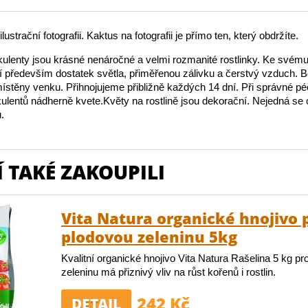
lustrační fotografii. Kaktus na fotografii je přímo ten, který obdržíte.
ulenty jsou krásné nenáročné a velmi rozmanité rostlinky. Ke své
jí především dostatek světla, přiměřenou zálivku a čerstvý vzduch.
stěny venku. Přihnojujeme přibližně každých 14 dní. Při správné péč
ulentů nádherně kvete.Květy na rostlině jsou dekorační. Nejedná se
.
 TAKÉ ZAKOUPILI
Vita Natura organické hnojivo 
plodovou zeleninu 5kg
Kvalitní organické hnojivo Vita Natura Rašelina 5 kg pr
zeleninu má přiznivý vliv na růst kořenů i rostlin.
242 Kč
DETAIL