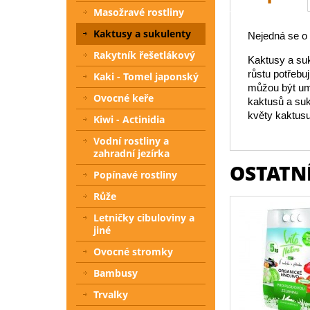
Masožravé rostliny
Kaktusy a sukulenty
Nejedná se o i
Rakytník řešetlákový
Kaktusy a suk
růstu potřebu
Kaki - Tomel japonský
můžou být umí
Ovocné keře
kaktusů a suk
květy kaktusu
Kiwi - Actinidia
Vodní rostliny a
zahradní jezírka
OSTATNÍ
Popínavé rostliny
Růže
Letničky cibuloviny a
jiné
Ovocné stromky
Bambusy
Trvalky