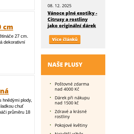
08. 12. 2025
Vánoce plné exotiky -
Citrusy a rostliny
0 cm
jako originální dárek
ětináče 27 cm.
Více článků
á dekorativní
NAŠE PLUSY
Poštovné zdarma
cná
nad 4000 Kč
Dárek při nákupu
s hnědými plody,
nad 1500 kč
sladkou chuť
Zdravé a krásné
ináči průměru 18
rostliny
Pokojové květiny
Největší výběr