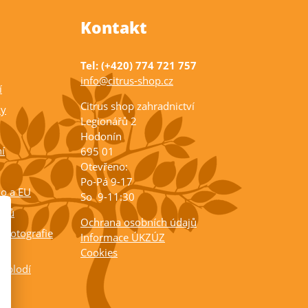
Kontakt
Tel: (+420) 774 721 757
info@citrus-shop.cz
í
Citrus shop zahradnictví
ky
Legionářů 2
Hodonín
í
695 01
Otevřeno:
Po-Pá 9-17
ko a EU
So 9-11:30
rusů
Ochrana osobních údajů
 fotografie
Informace ÚKZÚZ
Cookies
a plodí