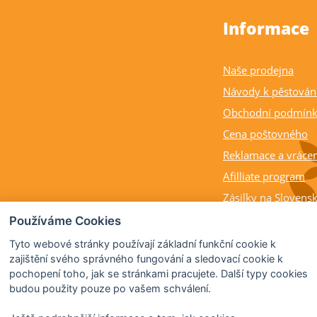
Informace
Naše prodejna
Návody k pěstován
Obchodní podmín
Cena poštovného
Reklamace a vrácen
Afilliate program
Zásilky na Slovens
Balení rostlin a cit
Používáme Cookies
Dostupnost, výška a
Tyto webové stránky používají základní funkční cookie k
rostlin
zajištění svého správného fungování a sledovací cookie k
pochopení toho, jak se stránkami pracujete. Další typy cookies
Kdy citrusy kvetou 
budou použity pouze po vašem schválení.