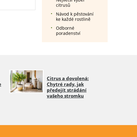
citrusů
Návod k pěstování
ke každé rostlině
Odborné
poradenství
Citrus a dovolená:
e
Chytré rady, jak
předejít strádání
vašeho stromku