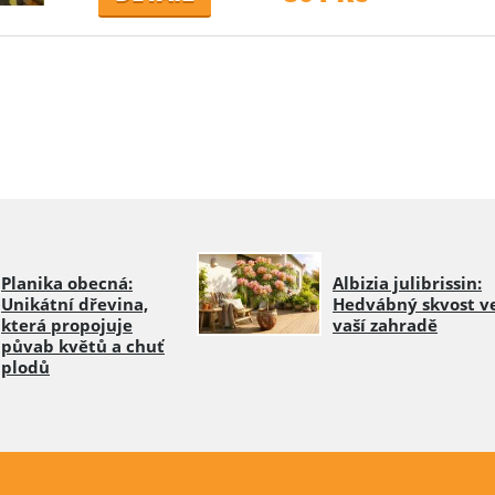
Planika obecná:
Albizia julibrissin:
Unikátní dřevina,
Hedvábný skvost v
která propojuje
vaší zahradě
půvab květů a chuť
plodů