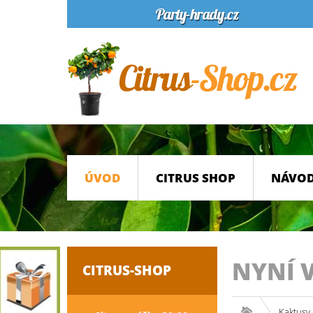
ÚVOD
CITRUS SHOP
NÁVOD
NYNÍ 
CITRUS-SHOP
Kaktusy 