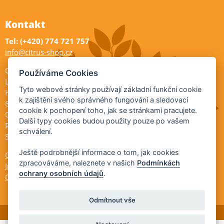
Kontakt
Tel: (+420) 774 721 757
info@citrus-shop.cz
Citrus shop zahradnictví
Používáme Cookies
Legionářů 2
Tyto webové stránky používají základní funkční cookie
Hodonín
k zajištění svého správného fungování a sledovací
695 01
cookie k pochopení toho, jak se stránkami pracujete.
Otevřeno:
Další typy cookies budou použity pouze po vašem
Po-Pá 9-17
schválení.
So 9-11:30
Ještě podrobnější informace o tom, jak cookies
Ochrana osobních údajů
zpracováváme, naleznete v našich
Podmínkách
Informace ÚKZÚZ
ochrany osobních údajů
.
Cookies
Odmítnout vše