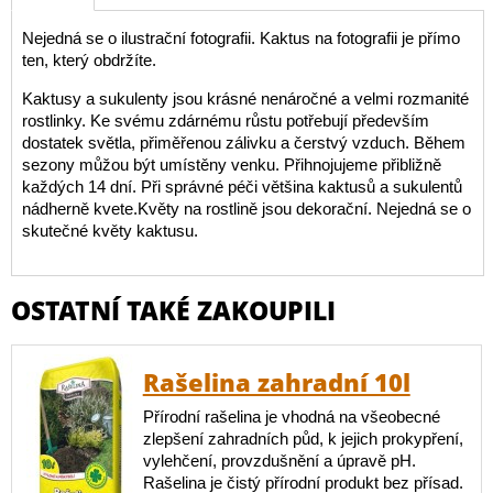
Nejedná se o ilustrační fotografii. Kaktus na fotografii je přímo
ten, který obdržíte.
Kaktusy a sukulenty jsou krásné nenáročné a velmi rozmanité
rostlinky. Ke svému zdárnému růstu potřebují především
dostatek světla, přiměřenou zálivku a čerstvý vzduch. Během
sezony můžou být umístěny venku. Přihnojujeme přibližně
každých 14 dní. Při správné péči většina kaktusů a sukulentů
nádherně kvete.Květy na rostlině jsou dekorační. Nejedná se o
skutečné květy kaktusu.
OSTATNÍ TAKÉ ZAKOUPILI
Rašelina zahradní 10l
Přírodní rašelina je vhodná na všeobecné
zlepšení zahradních půd, k jejich prokypření,
vylehčení, provzdušnění a úpravě pH.
Rašelina je čistý přírodní produkt bez přísad.