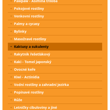
Pawpaw - Asimina triloba
Pokojové rostliny
Venkovní rostliny
Palmy a cycasy
Bylinky
Masožravé rostliny
Kaktusy a sukulenty
Rakytník řešetlákový
Kaki - Tomel japonský
Ovocné keře
Kiwi - Actinidia
Vodní rostliny a zahradní jezírka
Popínavé rostliny
Růže
Letničky cibuloviny a jiné