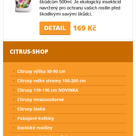
škůdcům 500ml. Je ekologický insekticid
navržený pro ochranu vašich rostlin před
škodlivými savými škůdci.
169 Kč
DETAIL
CITRUS-SHOP
Citrusy výška 30-90 cm
Citrusy velké stromy 100-200 cm
Citrusy 110-130 cm NOVINKA
Citrusy mrazuvzdorné
Citrusy české
Pokojové květiny
Exotické rostliny