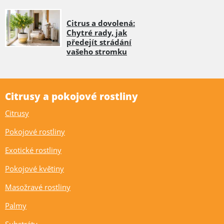
Citrus a dovolená:
Chytré rady, jak
předejít strádání
vašeho stromku
Citrusy a pokojové rostliny
Citrusy
Pokojové rostliny
Exotické rostliny
Pokojové květiny
Masožravé rostliny
Palmy