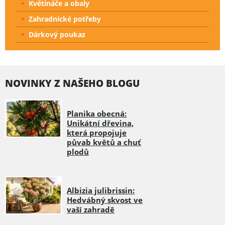
Květináče a obaly
Zahradnické potřeby
Dárkový poukaz
NOVINKY Z NAŠEHO BLOGU
Planika obecná:
Unikátní dřevina,
která propojuje
půvab květů a chuť
plodů
Albizia julibrissin:
Hedvábný skvost ve
vaší zahradě