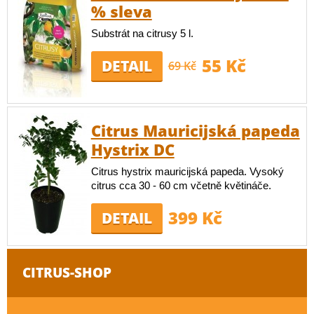
% sleva
Substrát na citrusy 5 l.
55 Kč
DETAIL
69 Kč
Citrus Mauricijská papeda
Hystrix DC
Citrus hystrix mauricijská papeda. Vysoký
citrus cca 30 - 60 cm včetně květináče.
399 Kč
DETAIL
CITRUS-SHOP