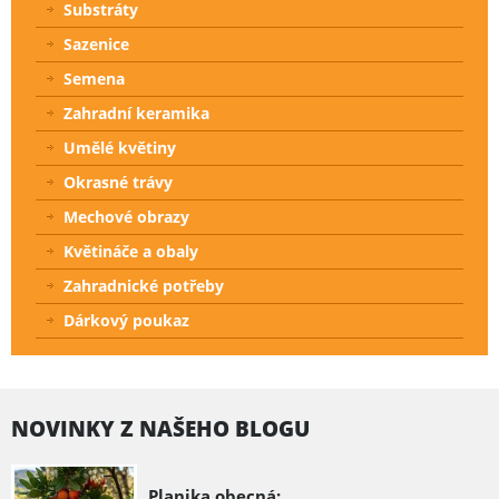
Substráty
Sazenice
Semena
Zahradní keramika
Umělé květiny
Okrasné trávy
Mechové obrazy
Květináče a obaly
Zahradnické potřeby
Dárkový poukaz
NOVINKY Z NAŠEHO BLOGU
Planika obecná: