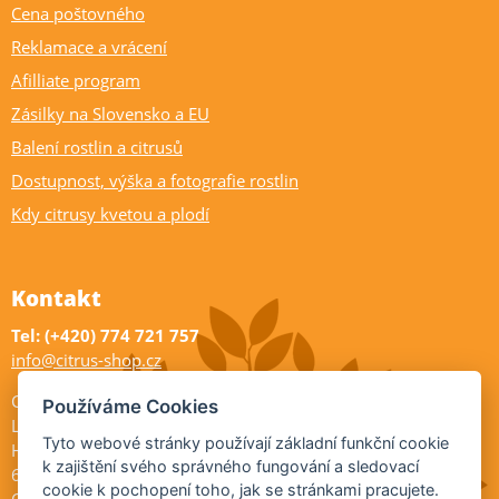
Cena poštovného
Reklamace a vrácení
Afilliate program
Zásilky na Slovensko a EU
Balení rostlin a citrusů
Dostupnost, výška a fotografie rostlin
Kdy citrusy kvetou a plodí
Kontakt
Tel: (+420) 774 721 757
info@citrus-shop.cz
Citrus shop zahradnictví
Používáme Cookies
Legionářů 2
Tyto webové stránky používají základní funkční cookie
Hodonín
k zajištění svého správného fungování a sledovací
695 01
cookie k pochopení toho, jak se stránkami pracujete.
Otevřeno: