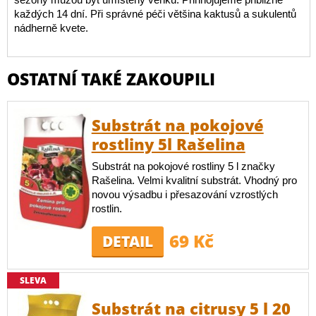
každých 14 dní. Při správné péči většina kaktusů a sukulentů
nádherně kvete.
OSTATNÍ TAKÉ ZAKOUPILI
Substrát na pokojové
rostliny 5l Rašelina
Substrát na pokojové rostliny 5 l značky
Rašelina. Velmi kvalitní substrát. Vhodný pro
novou výsadbu i přesazování vzrostlých
rostlin.
69 Kč
DETAIL
SLEVA
Substrát na citrusy 5 l 20