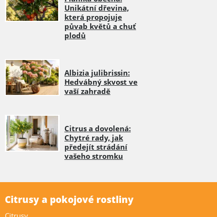
Unikátní dřevina,
která propojuje
půvab květů a chuť
plodů
Albizia julibrissin:
Hedvábný skvost ve
vaší zahradě
Citrus a dovolená:
Chytré rady, jak
předejít strádání
vašeho stromku
Citrusy a pokojové rostliny
Citrusy