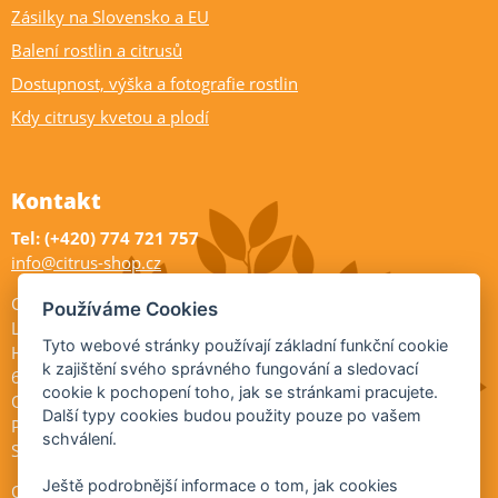
Zásilky na Slovensko a EU
Balení rostlin a citrusů
Dostupnost, výška a fotografie rostlin
Kdy citrusy kvetou a plodí
Kontakt
Tel: (+420) 774 721 757
info@citrus-shop.cz
Citrus shop zahradnictví
Používáme Cookies
Legionářů 2
Tyto webové stránky používají základní funkční cookie
Hodonín
k zajištění svého správného fungování a sledovací
695 01
cookie k pochopení toho, jak se stránkami pracujete.
Otevřeno:
Další typy cookies budou použity pouze po vašem
Po-Pá 9-17
schválení.
So 9-11:30
Ještě podrobnější informace o tom, jak cookies
Ochrana osobních údajů