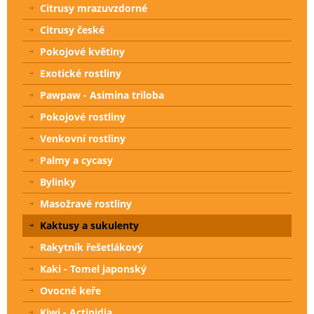
Citrusy mrazuvzdorné
Citrusy české
Pokojové květiny
Exotické rostliny
Pawpaw - Asimina triloba
Pokojové rostliny
Venkovní rostliny
Palmy a cycasy
Bylinky
Masožravé rostliny
Kaktusy a sukulenty
Rakytník řešetlákový
Kaki - Tomel japonský
Ovocné keře
Kiwi - Actinidia