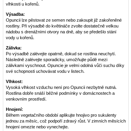
vlhkosti u kořenů.
Výsadba:
Opuncii lze pěstovat ze semen nebo zakoupit již zakořeněné
rostliny. Při výsadbě do květináče zvolte dostatečně velkou
nádobu s drenážními otvory na dně, aby se předešlo stání
vody u kořenů.
Zálivka:
Po výsadbě zalévejte opatrně, dokud se rostlina neuchytí.
Následně zalévejte sporadicky, umožňujte půdě mezi
zálivkami vyschnout. Opuncie je velmi odolná vůči suchu díky
své schopnosti uchovávat vodu v listech.
Vlhkost:
Vysoká vlhkost vzduchu není pro Opuncii nezbytně nutná.
Rostlina dobře snáší běžné podmínky v domácnostech a
venkovním prostředí.
Hnojení:
Během vegetačního období aplikujte hnojivo pro sukulenty
jednou za měsíc, což podpoří zdravý růst. V zimních měsících
hnojení omezte nebo vynechejte.