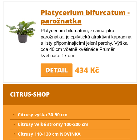
Platycerium bifurcatum -
parožnatka
Platycerium bifurcatum, známá jako
parožnatka, je epifytická atraktivní kapradina
s listy připomínajícími jelení parohy. Výška
cca 40 cm včetně květináče Průměr
květináče 17 cm.
434 Kč
DETAIL
CITRUS-SHOP
Citrusy výška 30-90 cm
Citrusy velké stromy 100-200 cm
Citrusy 110-130 cm NOVINKA