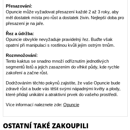
Přesazování:
Opuncie může vyžadovat přesazení každé 2 až 3 roky, aby
měl dostatek místa pro růst a dostatek živin. Nejlepší doba pro
přesazení je na jaře.
Řez a údržba:
Opuncie obvykle nevyžaduje pravidelný řez. Buďte však
opatrní při manipulaci s rostlinou kvůli jejím ostrým trnům.
Rozmnožování:
Tento kaktus se snadno množí odříznutím jednotlivých
segmentů listů a jejich zasazením do vlhké půdy, kde rychle
zakoření a začne růst.
Dodržováním těchto pokynů zajistíte, že vaše Opuncie bude
zdravě růst a bude vás těšit svými nápadnými květy a plody,
které přidají unikátní a atraktivní prvek do vašeho prostředí.
Více informací naleznete zde:
Opuncie
OSTATNÍ TAKÉ ZAKOUPILI