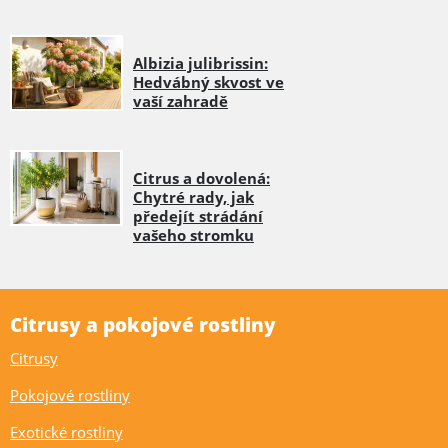
Albizia julibrissin:
Hedvábný skvost ve
vaší zahradě
Citrus a dovolená:
Chytré rady, jak
předejít strádání
vašeho stromku
Citrusy a pokojové rostliny
Citrusy
Pokojové rostliny
Exotické rostliny