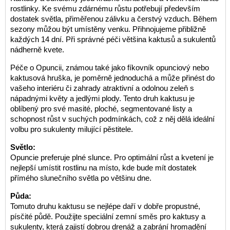
rostlinky. Ke svému zdárnému růstu potřebují především
dostatek světla, přiměřenou zálivku a čerstvý vzduch. Během
sezony můžou být umístěny venku. Přihnojujeme přibližně
každých 14 dní. Při správné péči většina kaktusů a sukulentů
nádherně kvete.
Péče o Opuncii, známou také jako fíkovník opunciový nebo
kaktusová hruška, je poměrně jednoduchá a může přinést do
vašeho interiéru či zahrady atraktivní a odolnou zeleň s
nápadnými květy a jedlými plody. Tento druh kaktusu je
oblíbený pro své masité, ploché, segmentované listy a
schopnost růst v suchých podmínkách, což z něj dělá ideální
volbu pro sukulenty milující pěstitele.
Světlo:
Opuncie preferuje plné slunce. Pro optimální růst a kvetení je
nejlepší umístit rostlinu na místo, kde bude mít dostatek
přímého slunečního světla po většinu dne.
Půda:
Tomuto druhu kaktusu se nejlépe daří v dobře propustné,
písčité půdě. Použijte speciální zemní směs pro kaktusy a
sukulenty, která zajistí dobrou drenáž a zabrání hromadění