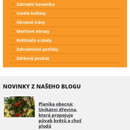
Zahradní keramika
Umělé květiny
Okrasné trávy
Mechové obrazy
Květináče a obaly
Zahradnické potřeby
Dárkový poukaz
NOVINKY Z NAŠEHO BLOGU
Planika obecná:
Unikátní dřevina,
která propojuje
půvab květů a chuť
plodů