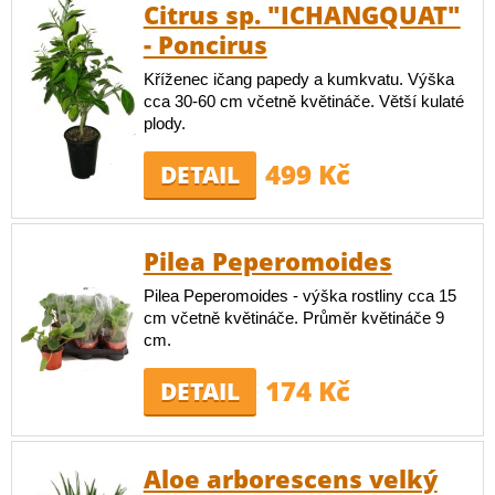
Citrus sp. "ICHANGQUAT"
- Poncirus
Kříženec ičang papedy a kumkvatu. Výška
cca 30-60 cm včetně květináče. Větší kulaté
plody.
499 Kč
DETAIL
Pilea Peperomoides
Pilea Peperomoides - výška rostliny cca 15
cm včetně květináče. Průměr květináče 9
cm.
174 Kč
DETAIL
Aloe arborescens velký