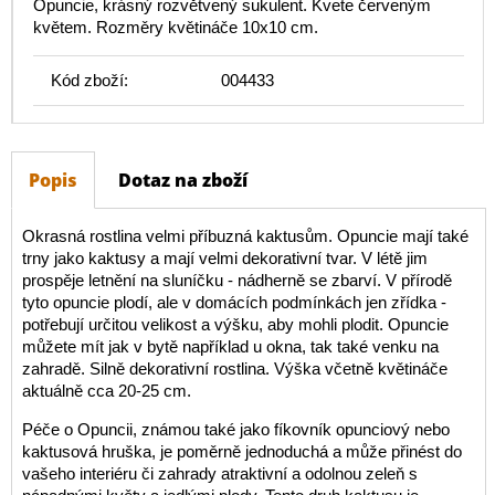
Opuncie, krásný rozvětvený sukulent. Kvete červeným
květem. Rozměry květináče 10x10 cm.
Kód zboží:
004433
Popis
Dotaz na zboží
Okrasná rostlina velmi příbuzná kaktusům. Opuncie mají také
trny jako kaktusy a mají velmi dekorativní tvar. V létě jim
prospěje letnění na sluníčku - nádherně se zbarví. V přírodě
tyto opuncie plodí, ale v domácích podmínkách jen zřídka -
potřebují určitou velikost a výšku, aby mohli plodit. Opuncie
můžete mít jak v bytě například u okna, tak také venku na
zahradě. Silně dekorativní rostlina. Výška včetně květináče
aktuálně cca 20-25 cm.
Péče o Opuncii, známou také jako fíkovník opunciový nebo
kaktusová hruška, je poměrně jednoduchá a může přinést do
vašeho interiéru či zahrady atraktivní a odolnou zeleň s