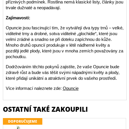
příznivých podmínek. Rostlina nemá klasické listy, články jsou
trvale dužnaté a neopadávají.
Zajímavosti:
Opuncie jsou fascinující tím, že vytvářejí dva typy trnů – velké,
viditelné trny a drobné, sotva viditelné „glochidie“, které jsou
velmi zrádné a snadno se při doteku zapíchnou do kůže.
Mnoho druhů opuncií produkuje v létě nádherné květy a
později jedlé plody, které jsou v mnoha zemích považovány za
pochoutku.
Dodržováním těchto pokynů zajistíte, že vaše Opuncie bude
zdravě růst a bude vás těšit svými nápadnými květy a plody,
které přidají unikátní a atraktivní prvek do vašeho prostředí.
Více informací naleznete zde:
Opuncie
OSTATNÍ TAKÉ ZAKOUPILI
DOPORUČUJEME