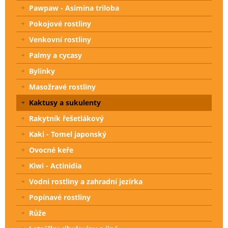
Pawpaw - Asimina triloba
Pokojové rostliny
Venkovní rostliny
Palmy a cycasy
Bylinky
Masožravé rostliny
Kaktusy a sukulenty
Rakytník řešetlákový
Kaki - Tomel japonský
Ovocné keře
Kiwi - Actinidia
Vodní rostliny a zahradní jezírka
Popínavé rostliny
Růže