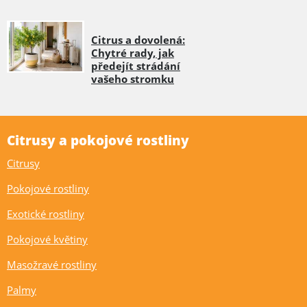
Citrus a dovolená:
Chytré rady, jak
předejít strádání
vašeho stromku
Citrusy a pokojové rostliny
Citrusy
Pokojové rostliny
Exotické rostliny
Pokojové květiny
Masožravé rostliny
Palmy