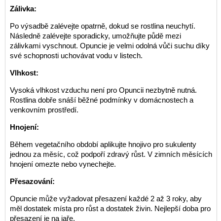
Zálivka:
Po výsadbě zalévejte opatrně, dokud se rostlina neuchytí.
Následně zalévejte sporadicky, umožňujte půdě mezi
zálivkami vyschnout. Opuncie je velmi odolná vůči suchu díky
své schopnosti uchovávat vodu v listech.
Vlhkost:
Vysoká vlhkost vzduchu není pro Opuncii nezbytně nutná.
Rostlina dobře snáší běžné podmínky v domácnostech a
venkovním prostředí.
Hnojení:
Během vegetačního období aplikujte hnojivo pro sukulenty
jednou za měsíc, což podpoří zdravý růst. V zimních měsících
hnojení omezte nebo vynechejte.
Přesazování:
Opuncie může vyžadovat přesazení každé 2 až 3 roky, aby
měl dostatek místa pro růst a dostatek živin. Nejlepší doba pro
přesazení je na jaře.