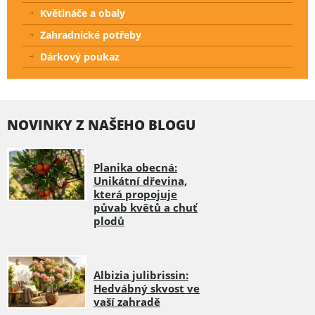
Květináče a obaly
Zahradnické potřeby
Dárkový poukaz
NOVINKY Z NAŠEHO BLOGU
Planika obecná:
Unikátní dřevina,
která propojuje
půvab květů a chuť
plodů
Albizia julibrissin:
Hedvábný skvost ve
vaší zahradě