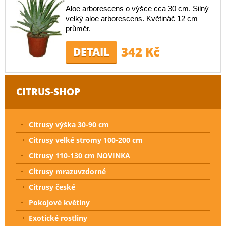
Aloe arborescens o výšce cca 30 cm. Silný
velký aloe arborescens. Květináč 12 cm
průměr.
342 Kč
DETAIL
CITRUS-SHOP
Citrusy výška 30-90 cm
Citrusy velké stromy 100-200 cm
Citrusy 110-130 cm NOVINKA
Citrusy mrazuvzdorné
Citrusy české
Pokojové květiny
Exotické rostliny