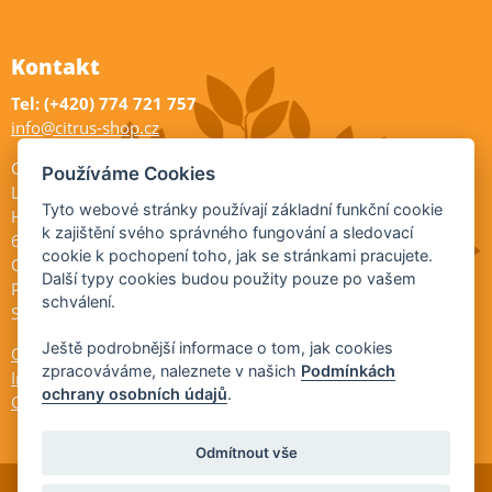
Kontakt
Tel: (+420) 774 721 757
info@citrus-shop.cz
Citrus shop zahradnictví
Používáme Cookies
Legionářů 2
Tyto webové stránky používají základní funkční cookie
Hodonín
k zajištění svého správného fungování a sledovací
695 01
cookie k pochopení toho, jak se stránkami pracujete.
Otevřeno:
Další typy cookies budou použity pouze po vašem
Po-Pá 9-17
schválení.
So 9-11:30
Ještě podrobnější informace o tom, jak cookies
Ochrana osobních údajů
zpracováváme, naleznete v našich
Podmínkách
Informace ÚKZÚZ
ochrany osobních údajů
.
Cookies
Odmítnout vše