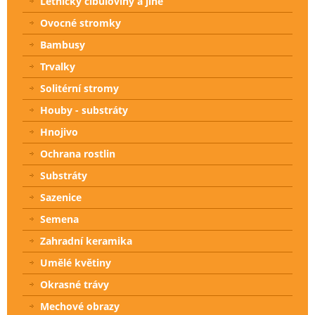
Letničky cibuloviny a jiné
Ovocné stromky
Bambusy
Trvalky
Solitérní stromy
Houby - substráty
Hnojivo
Ochrana rostlin
Substráty
Sazenice
Semena
Zahradní keramika
Umělé květiny
Okrasné trávy
Mechové obrazy