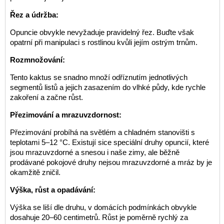
Řez a údržba:
Opuncie obvykle nevyžaduje pravidelný řez. Buďte však
opatrní při manipulaci s rostlinou kvůli jejím ostrým trnům.
Rozmnožování:
Tento kaktus se snadno množí odříznutím jednotlivých
segmentů listů a jejich zasazením do vlhké půdy, kde rychle
zakoření a začne růst.
Přezimování a mrazuvzdornost:
Přezimování probíhá na světlém a chladném stanovišti s
teplotami 5–12 °C. Existují sice speciální druhy opuncií, které
jsou mrazuvzdorné a snesou i naše zimy, ale běžně
prodávané pokojové druhy nejsou mrazuvzdorné a mráz by je
okamžitě zničil.
Výška, růst a opadávání:
Výška se liší dle druhu, v domácích podmínkách obvykle
dosahuje 20–60 centimetrů. Růst je poměrně rychlý za