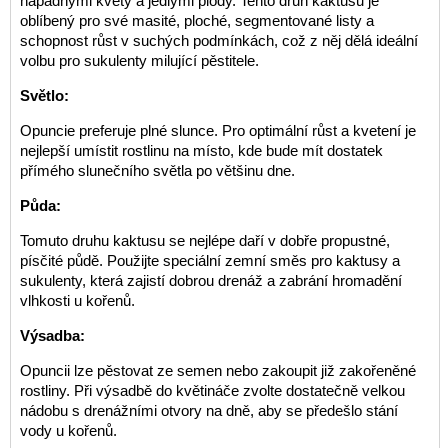
nápadnými květy a jedlými plody. Tento druh kaktusu je
oblíbený pro své masité, ploché, segmentované listy a
schopnost růst v suchých podmínkách, což z něj dělá ideální
volbu pro sukulenty milující pěstitele.
Světlo:
Opuncie preferuje plné slunce. Pro optimální růst a kvetení je
nejlepší umístit rostlinu na místo, kde bude mít dostatek
přímého slunečního světla po většinu dne.
Půda:
Tomuto druhu kaktusu se nejlépe daří v dobře propustné,
písčité půdě. Použijte speciální zemní směs pro kaktusy a
sukulenty, která zajistí dobrou drenáž a zabrání hromadění
vlhkosti u kořenů.
Výsadba:
Opuncii lze pěstovat ze semen nebo zakoupit již zakořeněné
rostliny. Při výsadbě do květináče zvolte dostatečně velkou
nádobu s drenážními otvory na dně, aby se předešlo stání
vody u kořenů.