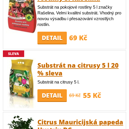
Substrát na pokojové rostliny 5 l značky
Rašelina. Velmi kvalitní substrát. Vhodný pro
novou výsadbu i přesazování vzrostlých
rostlin.
69 Kč
DETAIL
SLEVA
Substrát na citrusy 5 l 20
% sleva
Substrát na citrusy 5 l.
55 Kč
DETAIL
69 Kč
Citrus Mauricijská papeda