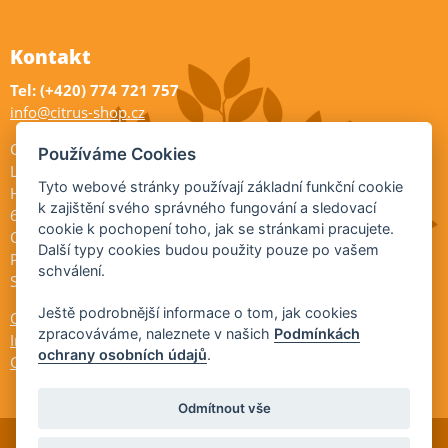
Kontakt
Tel: (+420) 774 721 757
info@citrus-shop.cz
Citrus shop zahradnictví
Používáme Cookies
Legionářů 2
Tyto webové stránky používají základní funkční cookie
Hodonín
k zajištění svého správného fungování a sledovací
695 01
cookie k pochopení toho, jak se stránkami pracujete.
Otevřeno:
Další typy cookies budou použity pouze po vašem
Po-Pá 9-17
schválení.
So 9-11:30
Ještě podrobnější informace o tom, jak cookies
Ochrana osobních údajů
zpracováváme, naleznete v našich
Podmínkách
Informace ÚKZÚZ
ochrany osobních údajů
.
Cookies
Odmítnout vše