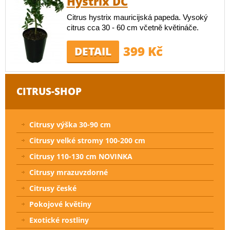
Hystrix DC
Citrus hystrix mauricijská papeda. Vysoký
citrus cca 30 - 60 cm včetně květináče.
399 Kč
DETAIL
CITRUS-SHOP
Citrusy výška 30-90 cm
Citrusy velké stromy 100-200 cm
Citrusy 110-130 cm NOVINKA
Citrusy mrazuvzdorné
Citrusy české
Pokojové květiny
Exotické rostliny