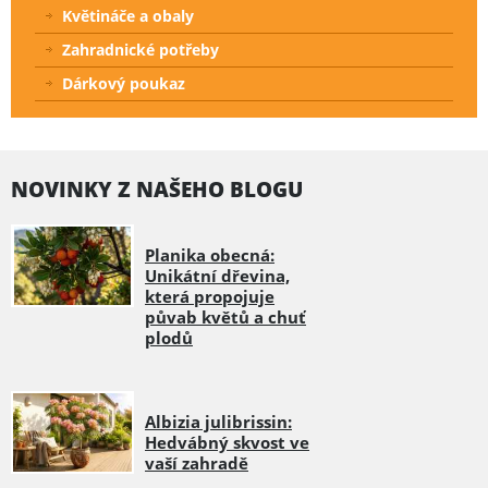
Květináče a obaly
Zahradnické potřeby
Dárkový poukaz
NOVINKY Z NAŠEHO BLOGU
Planika obecná:
Unikátní dřevina,
která propojuje
půvab květů a chuť
plodů
Albizia julibrissin:
Hedvábný skvost ve
vaší zahradě