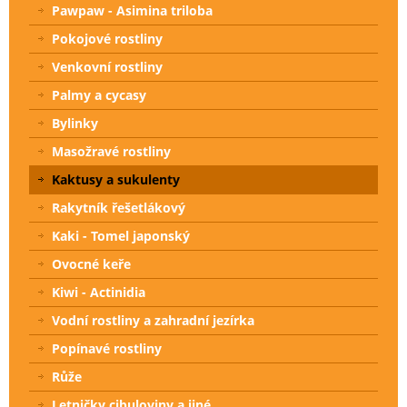
Pawpaw - Asimina triloba
Pokojové rostliny
Venkovní rostliny
Palmy a cycasy
Bylinky
Masožravé rostliny
Kaktusy a sukulenty
Rakytník řešetlákový
Kaki - Tomel japonský
Ovocné keře
Kiwi - Actinidia
Vodní rostliny a zahradní jezírka
Popínavé rostliny
Růže
Letničky cibuloviny a jiné