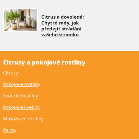
Citrus a dovolená:
Chytré rady, jak
předejít strádání
vašeho stromku
Citrusy a pokojové rostliny
Citrusy
Pokojové rostliny
Exotické rostliny
Pokojové květiny
Masožravé rostliny
Palmy