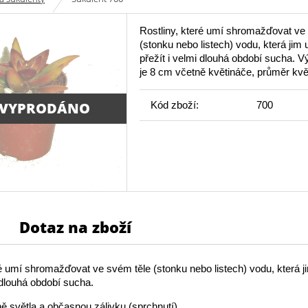
Rostliny, které umí shromažďovat ve
(stonku nebo listech) vodu, která jim
přežít i velmi dlouhá období sucha. 
je 8 cm včetně květináče, průměr kvě
 VYPRODÁNO
Kód zboží:
700
Dotaz na zboží
ré umí shromažďovat ve svém těle (stonku nebo listech) vodu, která 
i dlouhá období sucha.
ě světla a občasnou zálivku (sprchnutí).