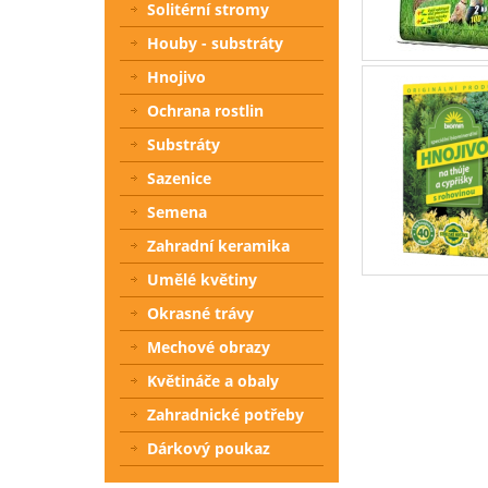
Solitérní stromy
Houby - substráty
Hnojivo
Ochrana rostlin
Substráty
Sazenice
Semena
Zahradní keramika
Umělé květiny
Okrasné trávy
Mechové obrazy
Květináče a obaly
Zahradnické potřeby
Dárkový poukaz