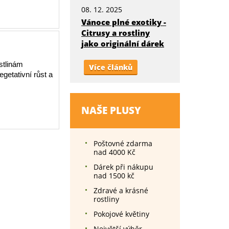
08. 12. 2025
Vánoce plné exotiky -
Citrusy a rostliny
jako originální dárek
stlinám
Více článků
getativní růst a
NAŠE PLUSY
Poštovné zdarma
nad 4000 Kč
Dárek při nákupu
nad 1500 kč
Zdravé a krásné
rostliny
Pokojové květiny
Největší výběr