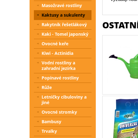
Masožravé rostliny
Kaktusy a sukulenty
OSTATNÍ
Rakytník řešetlákový
Kaki - Tomel japonský
Ovocné keře
Kiwi - Actinidia
Vodní rostliny a
zahradní jezírka
Popínavé rostliny
Růže
Letničky cibuloviny a
jiné
Ovocné stromky
Bambusy
Trvalky