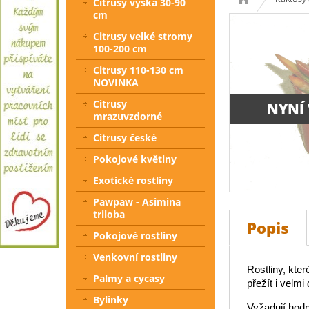
Citrusy výška 30-90
cm
Citrusy velké stromy
100-200 cm
Citrusy 110-130 cm
NOVINKA
Citrusy
NYNÍ
mrazuvzdorné
Citrusy české
Pokojové květiny
Exotické rostliny
Pawpaw - Asimina
triloba
Popis
Pokojové rostliny
Venkovní rostliny
Rostliny, kte
Palmy a cycasy
přežít i velm
Bylinky
Vyžadují hodn