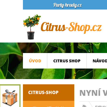
ÚVOD
CITRUS SHOP
NÁVOD
NYNÍ 
CITRUS-SHOP
Kaktusy 