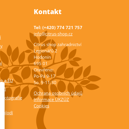
Kontakt
Tel: (+420) 774 721 757
info@citrus-shop.cz
í
Citrus shop zahradnictví
ky
Legionářů 2
Hodonín
í
695 01
Otevřeno:
Po-Pá 9-17
ko a EU
So 9-11:30
rusů
Ochrana osobních údajů
 fotografie
Informace ÚKZÚZ
Cookies
a plodí