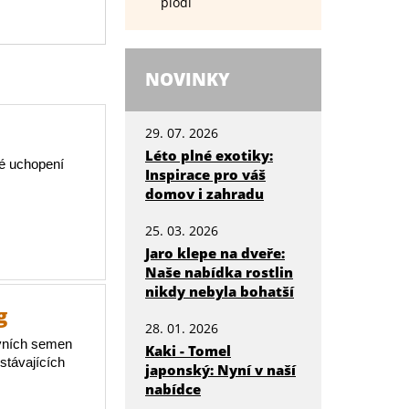
plodí
NOVINKY
29. 07. 2026
Léto plné exotiky:
é uchopení
Inspirace pro váš
domov i zahradu
25. 03. 2026
Jaro klepe na dveře:
Naše nabídka rostlin
nikdy nebyla bohatší
g
28. 01. 2026
avních semen
Kaki - Tomel
stávajících
japonský: Nyní v naší
nabídce