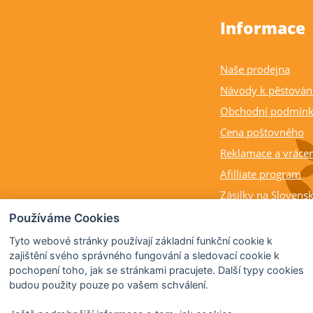
Informace
Naše prodejna
Návody k pěstován
Obchodní podmín
Cena poštovného
Reklamace a vrácen
Afilliate program
Zásilky na Slovens
Balení rostlin a cit
Používáme Cookies
Dostupnost, výška a
Tyto webové stránky používají základní funkční cookie k
rostlin
zajištění svého správného fungování a sledovací cookie k
pochopení toho, jak se stránkami pracujete. Další typy cookies
Kdy citrusy kvetou 
budou použity pouze po vašem schválení.