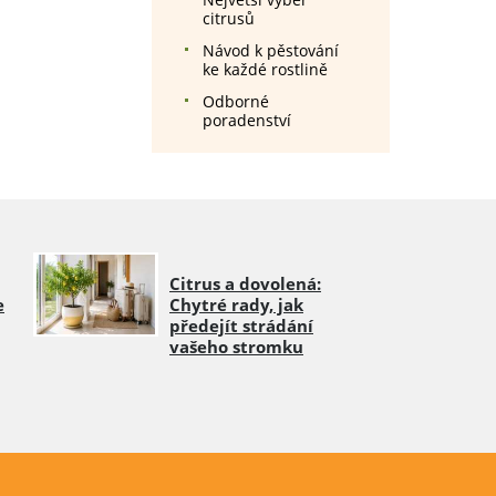
citrusů
Návod k pěstování
ke každé rostlině
Odborné
poradenství
Citrus a dovolená:
e
Chytré rady, jak
předejít strádání
vašeho stromku