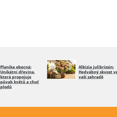
Planika obecná:
Albizia julibrissin:
Unikátní dřevina,
Hedvábný skvost v
která propojuje
vaší zahradě
půvab květů a chuť
plodů