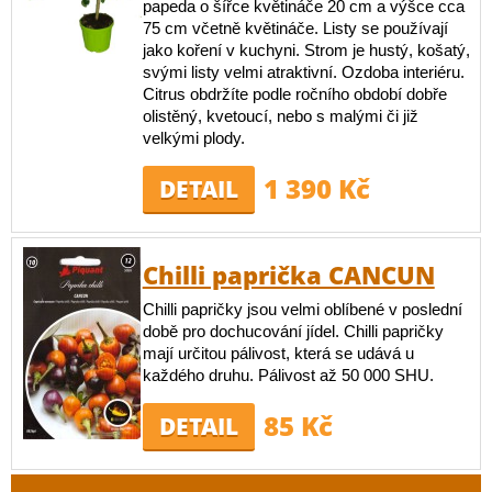
papeda o šířce květináče 20 cm a výšce cca
75 cm včetně květináče. Listy se používají
jako koření v kuchyni. Strom je hustý, košatý,
svými listy velmi atraktivní. Ozdoba interiéru.
Citrus obdržíte podle ročního období dobře
olistěný, kvetoucí, nebo s malými či již
velkými plody.
1 390 Kč
DETAIL
Chilli paprička CANCUN
Chilli papričky jsou velmi oblíbené v poslední
době pro dochucování jídel. Chilli papričky
mají určitou pálivost, která se udává u
každého druhu. Pálivost až 50 000 SHU.
85 Kč
DETAIL