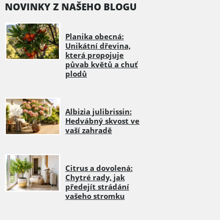
NOVINKY Z NAŠEHO BLOGU
Planika obecná:
Unikátní dřevina,
která propojuje
půvab květů a chuť
plodů
Albizia julibrissin:
Hedvábný skvost ve
vaší zahradě
Citrus a dovolená:
Chytré rady, jak
předejít strádání
vašeho stromku