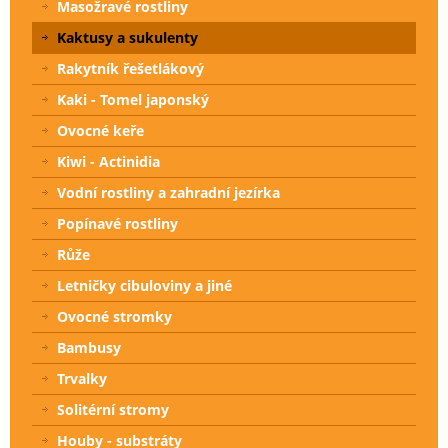
Masožravé rostliny
Kaktusy a sukulenty
Rakytník řešetlákový
Kaki - Tomel japonský
Ovocné keře
Kiwi - Actinidia
Vodní rostliny a zahradní jezírka
Popínavé rostliny
Růže
Letničky cibuloviny a jiné
Ovocné stromky
Bambusy
Trvalky
Solitérní stromy
Houby - substráty