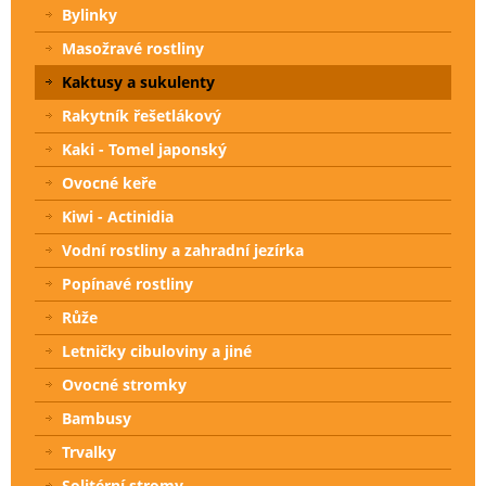
Bylinky
Masožravé rostliny
Kaktusy a sukulenty
Rakytník řešetlákový
Kaki - Tomel japonský
Ovocné keře
Kiwi - Actinidia
Vodní rostliny a zahradní jezírka
Popínavé rostliny
Růže
Letničky cibuloviny a jiné
Ovocné stromky
Bambusy
Trvalky
Solitérní stromy