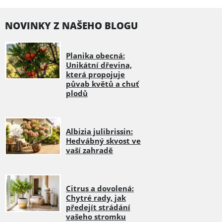
NOVINKY Z NAŠEHO BLOGU
Planika obecná:
Unikátní dřevina,
která propojuje
půvab květů a chuť
plodů
Albizia julibrissin:
Hedvábný skvost ve
vaší zahradě
Citrus a dovolená:
Chytré rady, jak
předejít strádání
vašeho stromku