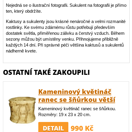
Nejedná se o ilustrační fotografii. Sukulent na fotografii je přímo
ten, který obdržíte.
Kaktusy a sukulenty jsou krásné nenáročné a velmi rozmanité
rostlinky. Ke svému zdárnému růstu potřebují především
dostatek světla, přiměřenou zálivku a čerstvý vzduch. Během
sezony můžou být umístěny venku. Přihnojujeme přibližně
každých 14 dní. Při správné péči většina kaktusů a sukulentů
nádherně kvete.
OSTATNÍ TAKÉ ZAKOUPILI
Kameninový květináč
ranec se šňůrkou větší
Kameninový květináč ranec se šňůrkou.
Rozměry: 19 x 23 x 20 cm.
990 Kč
DETAIL