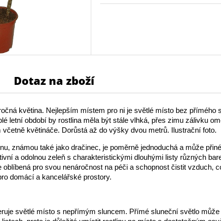
Dotaz na zboží
čná květina. Nejlepším místem pro ni je světlé místo bez přímého 
eplé letní období by rostlina měla být stále vlhká, přes zimu zálivku 
m včetně květináče. Dorůstá až do výšky dvou metrů. Ilustrační foto.
nu, známou také jako dračinec, je poměrně jednoduchá a může přin
ktivní a odolnou zeleň s charakteristickými dlouhými listy různých bar
je oblíbená pro svou nenáročnost na péči a schopnost čistit vzduch, c
 pro domácí a kancelářské prostory.
ruje světlé místo s nepřímým sluncem. Přímé sluneční světlo může