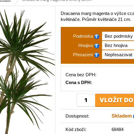
Dracaena marg magenta o výšce cca
květináče. Průměr květináče 21 cm.
Podmiska
Hnojivo
Přesazení
Cena bez DPH:
Cena s DPH:
Skladem
Dostupnost:
Kód zboží:
68484