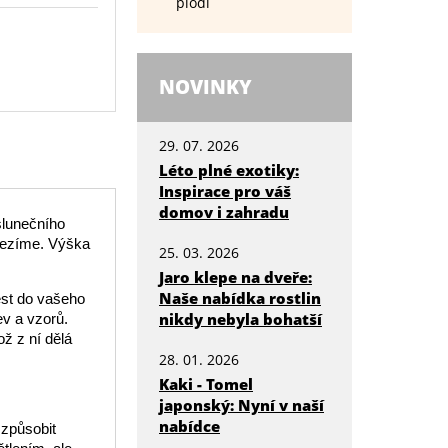
plodí
NOVINKY
29. 07. 2026
Léto plné exotiky:
Inspirace pro váš
domov i zahradu
slunečního
omezíme. Výška
25. 03. 2026
Jaro klepe na dveře:
Naše nabídka rostlin
ést do vašeho
nikdy nebyla bohatší
ev a vzorů.
ož z ní dělá
28. 01. 2026
Kaki - Tomel
japonský: Nyní v naší
nabídce
 způsobit