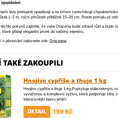
a opadávání:
starší listy postupně opadávají a na kmeni zanechávají charakteristick
stá 1–2 m, roční přírůstek přibližně 15–20 cm. Roste pomalu až stř
ěchto pokynů zajistíte, že vaše Dracena bude zdravě růst a bude vá
, které přidají elegantní prvek do vašeho interiéru.
í o pěstování naleznete zde:
Draceana
 TAKÉ ZAKOUPILI
Hnojivo cypřiše a thuje 1 kg
Hnojivo cypřiše a thuje 1 kg.Poskytuje stálezeleným ro
vyváženou a komplexní výživu, která podporuje silný ve
intenzivnější barvu jehličí.
159 Kč
DETAIL