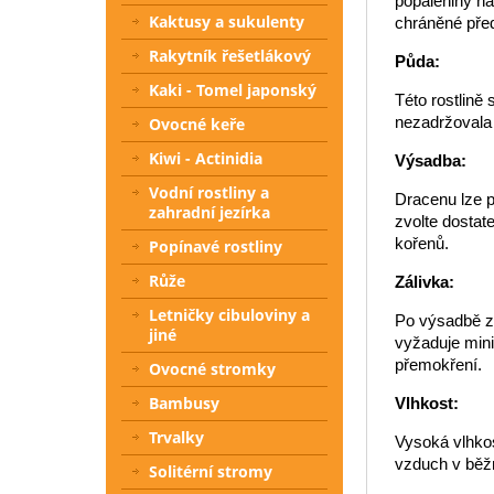
popáleniny na 
Kaktusy a sukulenty
chráněné pře
Rakytník řešetlákový
Půda:
Kaki - Tomel japonský
Této rostlině 
nezadržovala 
Ovocné keře
Kiwi - Actinidia
Výsadba:
Vodní rostliny a
Dracenu lze p
zahradní jezírka
zvolte dostat
kořenů.
Popínavé rostliny
Růže
Zálivka:
Letničky cibuloviny a
Po výsadbě za
jiné
vyžaduje mini
přemokření.
Ovocné stromky
Bambusy
Vlhkost:
Trvalky
Vysoká vlhkos
vzduch v běž
Solitérní stromy