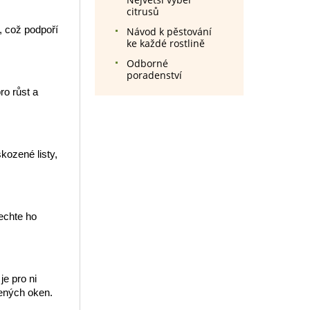
citrusů
, což podpoří
Návod k pěstování
ke každé rostlině
Odborné
poradenství
o růst a
kozené listy,
echte ho
e pro ni
dených oken.