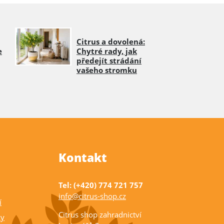
Citrus a dovolená:
e
Chytré rady, jak
předejít strádání
vašeho stromku
Kontakt
Tel: (+420) 774 721 757
info@citrus-shop.cz
í
Citrus shop zahradnictví
ky