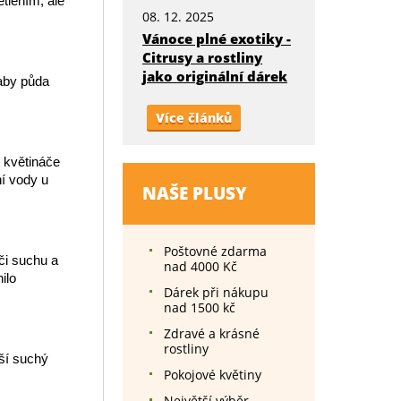
ětlením, ale
08. 12. 2025
Vánoce plné exotiky -
Citrusy a rostliny
jako originální dárek
 aby půda
Více článků
o květináče
ní vody u
NAŠE PLUSY
Poštovné zdarma
či suchu a
nad 4000 Kč
ilo
Dárek při nákupu
nad 1500 kč
Zdravé a krásné
rostliny
ší suchý
Pokojové květiny
Největší výběr