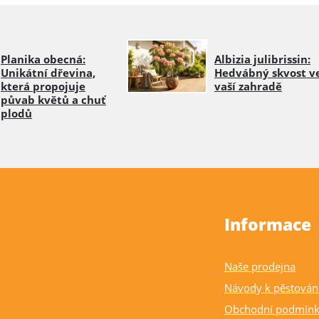
Planika obecná:
Albizia julibrissin:
Unikátní dřevina,
Hedvábný skvost v
která propojuje
vaší zahradě
půvab květů a chuť
plodů
Informace
Naše prodejna
Návody k pěstován
Obchodní podmín