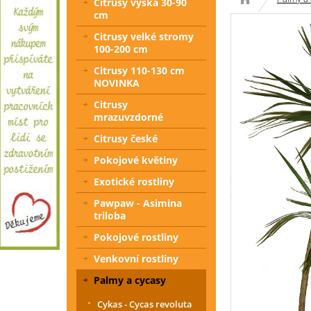
Citrusy výška 30-90
cm
Citrusy velké stromy
100-200 cm
Citrusy 110-130 cm
NOVINKA
Citrusy
mrazuvzdorné
Citrusy české
Pokojové květiny
Exotické rostliny
Pawpaw - Asimina
triloba
Pokojové rostliny
Venkovní rostliny
Palmy a cycasy
Cykas - Cycas revoluta