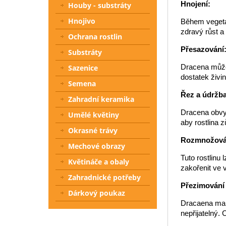
Hnojení:
Houby - substráty
Hnojivo
Během vegetač
zdravý růst a
Ochrana rostlin
Přesazování
Substráty
Dracena může 
Sazenice
dostatek živin
Semena
Řez a údržba
Zahradní keramika
Dracena obvyk
Umělé květiny
aby rostlina z
Okrasné trávy
Rozmnožová
Mechové obrazy
Tuto rostlinu
Květináče a obaly
zakořenit ve 
Zahradnické potřeby
Přezimování
Dárkový poukaz
Dracaena marg
nepřijatelný.