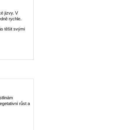
é jizvy. V
edně rychle.
s těšit svými
stlinám
getativní růst a