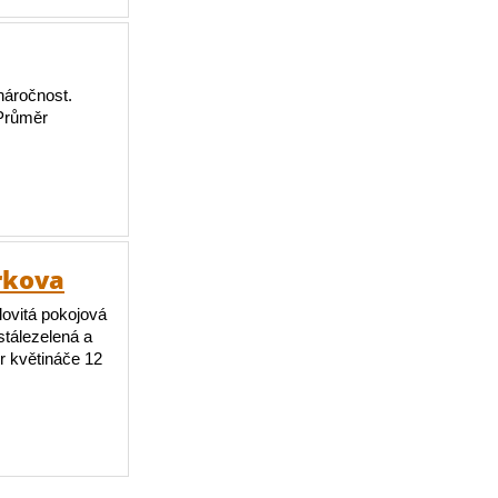
náročnost.
 Průměr
irkova
lovitá pokojová
 stálezelená a
r květináče 12