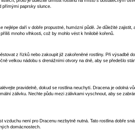
listech, proto je důležité umístit rostlinu na místo s dostatečným osv
d přímými paprsky slunce.
se nejlépe daří v dobře propustné, humózní půdě. Je důležité zajistit,
příliš mnoho vlhkosti, což by mohlo vést k hnilobě kořenů.
ěstovat z řízků nebo zakoupit již zakořeněné rostliny. Při výsadbě d
ečně velkou nádobu s drenážními otvory na dně, aby se předešlo stá
lévejte pravidelně, dokud se rostlina neuchytí. Dracena je odolná vů
mální zálivku. Nechte půdu mezi zálivkami vyschnout, aby se zabrán
t vzduchu není pro Dracenu nezbytně nutná. Tato rostlina dobře sná
ných domácnostech.