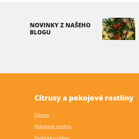
NOVINKY Z NAŠEHO
BLOGU
Citrusy a pokojové rostliny
Citrusy
Pokojové rostliny
Exotické rostliny