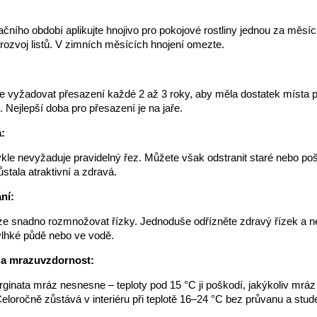
ního období aplikujte hnojivo pro pokojové rostliny jednou za měsíc
 rozvoj listů. V zimních měsících hnojení omezte.
:
vyžadovat přesazení každé 2 až 3 roky, aby měla dostatek místa pr
. Nejlepší doba pro přesazení je na jaře.
:
le nevyžaduje pravidelný řez. Můžete však odstranit staré nebo poš
ůstala atraktivní a zdravá.
ní:
 lze snadno rozmnožovat řízky. Jednoduše odřízněte zdravý řízek a n
vlhké půdě nebo ve vodě.
 a mrazuvzdornost:
inata mráz nesnesne – teploty pod 15 °C ji poškodí, jakýkoliv mráz j
 Celoročně zůstává v interiéru při teplotě 16–24 °C bez průvanu a stu