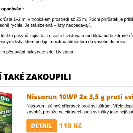
a opadávání:
růstá 1–2 m, v tropickém prostředí až 25 m. Roční přírůstek je přib
edně rychle. Je stálezelená – listy neopadávají.
ěchto pokynů zajistíte, že vaše Livistona rotundifolia bude zdravě r
rásnými listy, které přidají tropickou atmosféru do vašeho domova.
í o pěstování naleznete zde:
Livistona
 TAKÉ ZAKOUPILI
Nissorun 10WP 2x 3,5 g proti s
Nissorun - účinný přípravek proti sviluškám. Vřele do
zásobě, protože na citrusech jsou svilušky jako nejčas
119 Kč
DETAIL