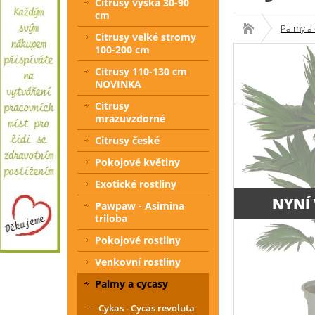
Citrusy výška 30-90
cm
Palmy a 
Citrusy velké stromy
100-200 cm
Citrusy 110-130 cm
NOVINKA
Citrusy
mrazuvzdorné
Citrusy české
Pokojové květiny
Exotické rostliny
NYNÍ
Pawpaw - Asimina
triloba
Pokojové rostliny
Venkovní rostliny
Palmy a cycasy
Cykas - Cycas revoluta