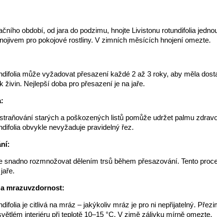
ního období, od jara do podzimu, hnojte Livistonu rotundifolia jedn
jivem pro pokojové rostliny. V zimních měsících hnojení omezte.
:
undifolia může vyžadovat přesazení každé 2 až 3 roky, aby měla dost
k živin. Nejlepší doba pro přesazení je na jaře.
:
straňování starých a poškozených listů pomůže udržet palmu zdravou
ndifolia obvykle nevyžaduje pravidelný řez.
ní:
ze snadno rozmnožovat dělením trsů během přesazování. Tento proc
jaře.
 a mrazuvzdornost:
ndifolia je citlivá na mráz – jakýkoliv mráz je pro ni nepřijatelný. Přez
větlém interiéru při teplotě 10–15 °C. V zimě zálivku mírně omezte.