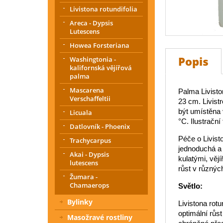
Livistona rotundifolia
Areca - Dypsis
Lutescens
Howea Forsteriana
Popis
Washingtonia -
kalifornská vějířová
palma
Mascarena
Palma Livisto
Verschaffeltii
23 cm. Livist
být umístěna 
Licuala
°C. Ilustrační 
Datlovník - Phoenix
Péče o Livist
Trachycarpus
jednoduchá a 
Akai - Dypsis
kulatými, vějí
lutescens
růst v různý
Žumara -
Chamaerops
Světlo:
Bylinky
Livistona rotu
optimální růst
Masožravé rostliny