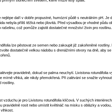
 přímým slunečním světlem, které může listy spálit.
 nejlépe daří v dobře propustné, humózní půdě s neutrálním pH. Je d
půda nebyla příliš těžká nebo jílovitá. Před výsadbou je vhodné půdu o
rašelinu, což pomůže zajistit dostatečné množství živin pro rostlinu.
undifolia lze pěstovat ze semen nebo zakoupit již zakořeněné rostliny.
zvolte dostatečně velkou nádobu s drenážními otvory na dně, aby se
kořenů.
lévejte pravidelně, dokud se palma neuchytí. Livistona rotundifolia 
le mírně vlhká, ale nikdy přemokřená. Při zalévání se snažte vyhnout
 rostliny.
t vzduchu je pro Livistonu rotundifolia klíčová. V suchých interiérec
nu pravidelně rosit nebo umístit květináč na misku s oblázky a vodou
 vlhkost.