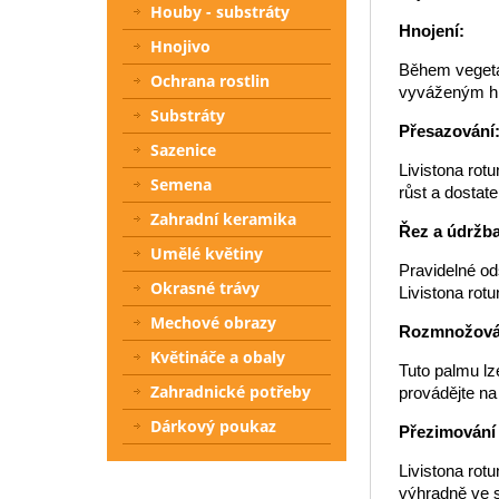
Houby - substráty
Hnojení:
Hnojivo
Během vegetač
Ochrana rostlin
vyváženým hno
Substráty
Přesazování
Sazenice
Livistona rot
Semena
růst a dostate
Zahradní keramika
Řez a údržba
Umělé květiny
Pravidelné od
Okrasné trávy
Livistona rotu
Mechové obrazy
Rozmnožová
Květináče a obaly
Tuto palmu l
Zahradnické potřeby
provádějte na 
Dárkový poukaz
Přezimování
Livistona rotu
výhradně ve s