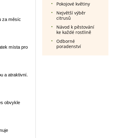
Pokojové květiny
Největší výběr
citrusů
ou za měsíc
Návod k pěstování
ke každé rostlině
Odborné
poradenství
atek místa pro
 a atraktivní.
es obvykle
imuje