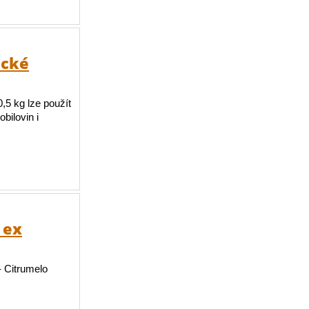
ické
,5 kg lze použít
bilovin i
 ex
 Citrumelo