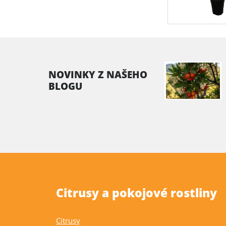
NOVINKY Z NAŠEHO
BLOGU
Citrusy a pokojové rostliny
Citrusy