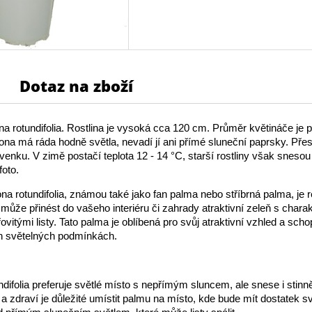
Dotaz na zboží
na rotundifolia. Rostlina je vysoká cca 120 cm. Průměr květináče je př
rona má ráda hodně světla, nevadí jí ani přímé sluneční paprsky. Pře
venku. V zimě postačí teplota 12 - 14 °C, starší rostliny však snesou
foto.
ona rotundifolia, známou také jako fan palma nebo stříbrná palma, je r
může přinést do vašeho interiéru či zahrady atraktivní zeleň s charak
řovitými listy. Tato palma je oblíbená pro svůj atraktivní vzhled a sch
ch světelných podmínkách.
ndifolia preferuje světlé místo s nepřímým sluncem, ale snese i stinn
 a zdraví je důležité umístit palmu na místo, kde bude mít dostatek sv