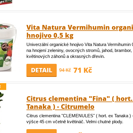
Vita Natura Vermihumin organ
hnojivo 0,5 kg
Univerzální organické hnojivo Vita Natura Vermihumin 0
na hnojení zeleniny, ovocných stromů, jahod, brambor, o
květinových záhonů a okrasných dřevin.
71 Kč
DETAIL
94 Kč
E
Citrus clementina "Fina" ( hort.
Tanaka ) - Citrumelo
Citrus clementina "CLEMENULES" ( hort. ex Tanaka ) -
výšce 45 cm včetně květináč. Velmi chutné plody.