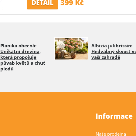
399 Kč
DETAIL
Planika obecná:
Albizia julibrissin:
Unikátní dřevina,
Hedvábný skvost v
která propojuje
vaší zahradě
půvab květů a chuť
plodů
Informace
Naše prodejna