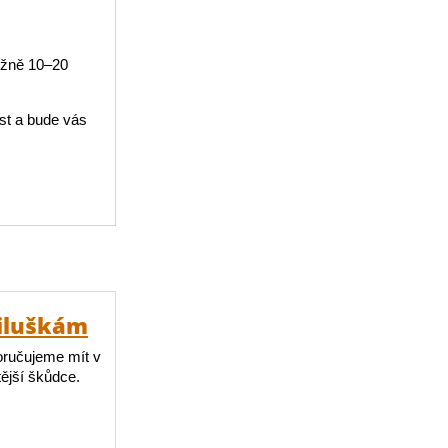
ližně 10–20
ůst a bude vás
viluškám
poručujeme mít v
tější škůdce.