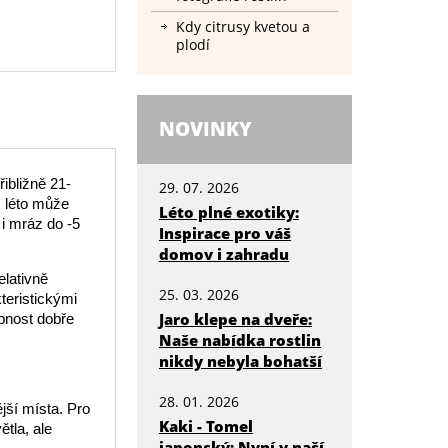
Kdy citrusy kvetou a
plodí
NOVINKY
ibližně 21-
29. 07. 2026
s léto může
Léto plné exotiky:
 i mráz do -5
Inspirace pro váš
domov i zahradu
elativně
25. 03. 2026
teristickými
Jaro klepe na dveře:
opnost dobře
Naše nabídka rostlin
nikdy nebyla bohatší
28. 01. 2026
ější místa. Pro
Kaki - Tomel
ětla, ale
japonský: Nyní v naší