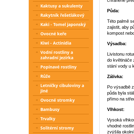
chráněné před
Kaktusy a sukulenty
Půda:
Rakytník řešetlákový
Této palmě se
Kaki - Tomel japonský
zajistit, aby 
kompost nebo 
Ovocné keře
Kiwi - Actinidia
Výsadba:
Vodní rostliny a
Livistonu rot
zahradní jezírka
do květináče 
stání vody u 
Popínavé rostliny
Růže
Zálivka:
Letničky cibuloviny a
Po výsadbě za
jiné
půda byla stá
přímo na střed
Ovocné stromky
Bambusy
Vlhkost:
Trvalky
Vysoká vlhkos
vhodné rostli
Solitérní stromy
zvýšila okolní