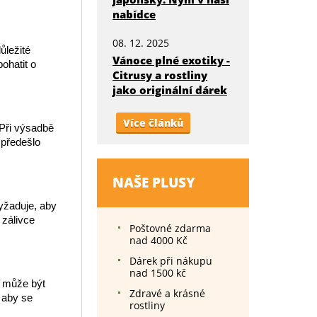
nabídce
08. 12. 2025
ůležité
Vánoce plné exotiky -
bohatit o
Citrusy a rostliny
jako originální dárek
Více článků
 Při výsadbě
 předešlo
NAŠE PLUSY
vyžaduje, aby
 zálivce
Poštovné zdarma
nad 4000 Kč
Dárek při nákupu
nad 1500 kč
h může být
Zdravé a krásné
, aby se
rostliny