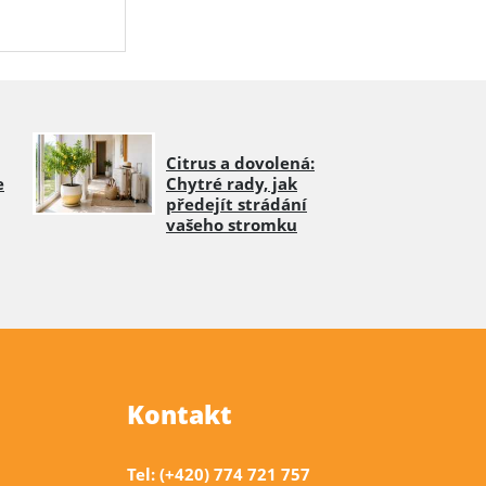
Citrus a dovolená:
e
Chytré rady, jak
předejít strádání
vašeho stromku
Kontakt
Tel: (+420) 774 721 757