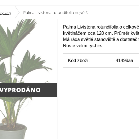
cycasy
Palma Livistona rotundifolia největší
Palma Livistona rotundifolia o celkové
květináčem cca 120 cm. Průměr květ
Má ráda světlé stanoviště a dostateč
Roste velmi rychle.
Kód zboží:
41499aa
 VYPRODÁNO