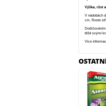
Výška, růst 
V nádobách do
cm. Roste stř
Dodržováním t
těšit svými k
Více informac
OSTATNÍ