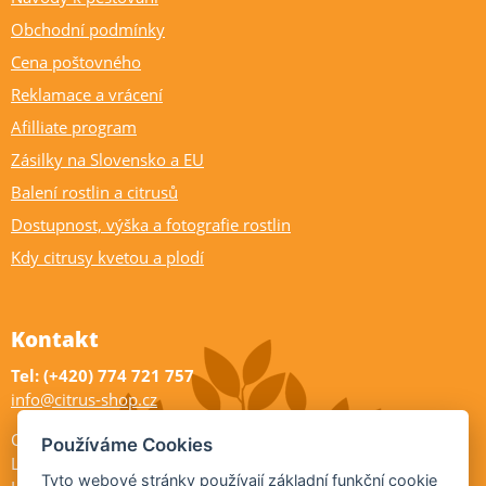
Obchodní podmínky
Cena poštovného
Reklamace a vrácení
Afilliate program
Zásilky na Slovensko a EU
Balení rostlin a citrusů
Dostupnost, výška a fotografie rostlin
Kdy citrusy kvetou a plodí
Kontakt
Tel: (+420) 774 721 757
info@citrus-shop.cz
Citrus shop zahradnictví
Používáme Cookies
Legionářů 2
Tyto webové stránky používají základní funkční cookie