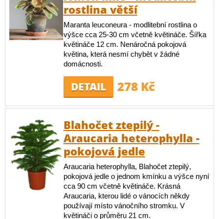
rostlina větší
Maranta leuconeura - modlitební rostlina o
výšce cca 25-30 cm včetně květináče. Šířka
květináče 12 cm. Nenáročná pokojová
květina, která nesmí chybět v žádné
domácnosti.
278 Kč
DETAIL
Blahočet ztepilý -
Araucaria heterophylla -
pokojová jedle
Araucaria heterophylla, Blahočet ztepilý,
pokojová jedle o jednom kmínku a výšce nyní
cca 90 cm včetně květináče. Krásná
Araucaria, kterou lidé o vánocích někdy
používají místo vánočního stromku. V
květináči o průměru 21 cm.