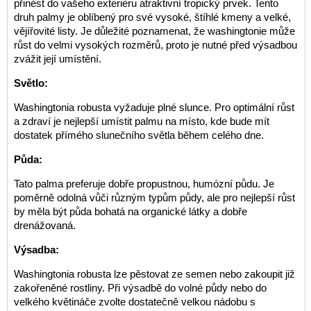
přinést do vašeho exteriéru atraktivní tropický prvek. Tento
druh palmy je oblíbený pro své vysoké, štíhlé kmeny a velké,
vějířovité listy. Je důležité poznamenat, že washingtonie může
růst do velmi vysokých rozměrů, proto je nutné před výsadbou
zvážit její umístění.
Světlo:
Washingtonia robusta vyžaduje plné slunce. Pro optimální růst
a zdraví je nejlepší umístit palmu na místo, kde bude mít
dostatek přímého slunečního světla během celého dne.
Půda:
Tato palma preferuje dobře propustnou, humózní půdu. Je
poměrně odolná vůči různým typům půdy, ale pro nejlepší růst
by měla být půda bohatá na organické látky a dobře
drenážovaná.
Výsadba:
Washingtonia robusta lze pěstovat ze semen nebo zakoupit již
zakořeněné rostliny. Při výsadbě do volné půdy nebo do
velkého květináče zvolte dostatečně velkou nádobu s