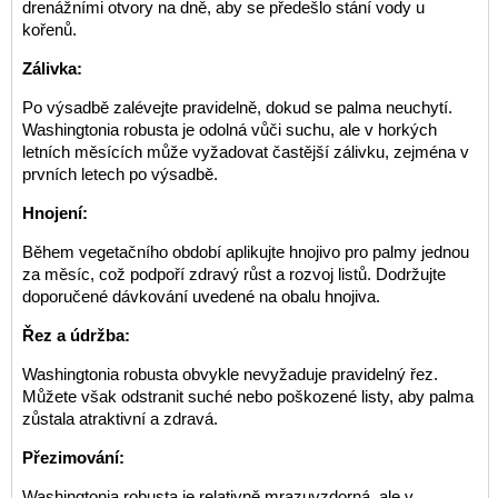
drenážními otvory na dně, aby se předešlo stání vody u
kořenů.
Zálivka:
Po výsadbě zalévejte pravidelně, dokud se palma neuchytí.
Washingtonia robusta je odolná vůči suchu, ale v horkých
letních měsících může vyžadovat častější zálivku, zejména v
prvních letech po výsadbě.
Hnojení:
Během vegetačního období aplikujte hnojivo pro palmy jednou
za měsíc, což podpoří zdravý růst a rozvoj listů. Dodržujte
doporučené dávkování uvedené na obalu hnojiva.
Řez a údržba:
Washingtonia robusta obvykle nevyžaduje pravidelný řez.
Můžete však odstranit suché nebo poškozené listy, aby palma
zůstala atraktivní a zdravá.
Přezimování:
Washingtonia robusta je relativně mrazuvzdorná, ale v