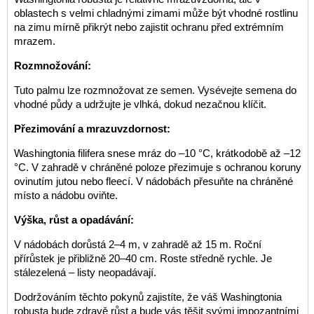
oblastech s velmi chladnými zimami může být vhodné rostlinu
na zimu mírně přikrýt nebo zajistit ochranu před extrémním
mrazem.
Rozmnožování:
Tuto palmu lze rozmnožovat ze semen. Vysévejte semena do
vhodné půdy a udržujte je vlhká, dokud nezačnou klíčit.
Přezimování a mrazuvzdornost:
Washingtonia filifera snese mráz do –10 °C, krátkodobě až –12
°C. V zahradě v chráněné poloze přezimuje s ochranou koruny
ovinutím jutou nebo fleecí. V nádobách přesuňte na chráněné
místo a nádobu oviňte.
Výška, růst a opadávání:
V nádobách dorůstá 2–4 m, v zahradě až 15 m. Roční
přírůstek je přibližně 20–40 cm. Roste středně rychle. Je
stálezelená – listy neopadávají.
Dodržováním těchto pokynů zajistíte, že váš Washingtonia
robusta bude zdravě růst a bude vás těšit svými impozantními