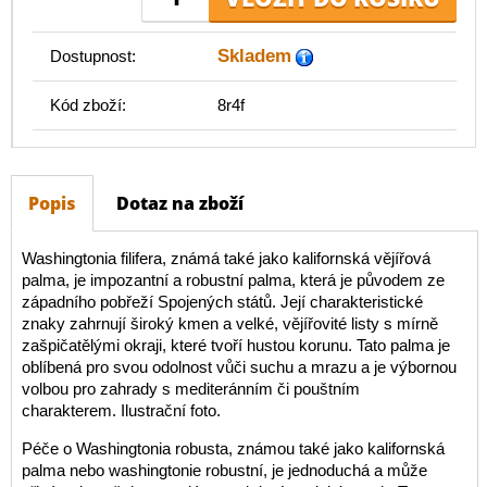
Skladem
Dostupnost:
Kód zboží:
8r4f
Popis
Dotaz na zboží
Washingtonia filifera, známá také jako kalifornská vějířová
palma, je impozantní a robustní palma, která je původem ze
západního pobřeží Spojených států. Její charakteristické
znaky zahrnují široký kmen a velké, vějířovité listy s mírně
zašpičatělými okraji, které tvoří hustou korunu. Tato palma je
oblíbená pro svou odolnost vůči suchu a mrazu a je výbornou
volbou pro zahrady s mediteránním či pouštním
charakterem. Ilustrační foto.
Péče o Washingtonia robusta, známou také jako kalifornská
palma nebo washingtonie robustní, je jednoduchá a může