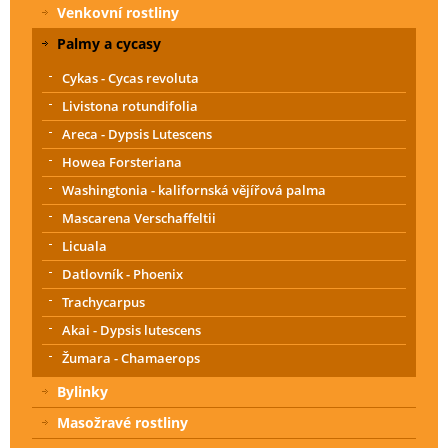
Venkovní rostliny
Palmy a cycasy
Cykas - Cycas revoluta
Livistona rotundifolia
Areca - Dypsis Lutescens
Howea Forsteriana
Washingtonia - kalifornská vějířová palma
Mascarena Verschaffeltii
Licuala
Datlovník - Phoenix
Trachycarpus
Akai - Dypsis lutescens
Žumara - Chamaerops
Bylinky
Masožravé rostliny