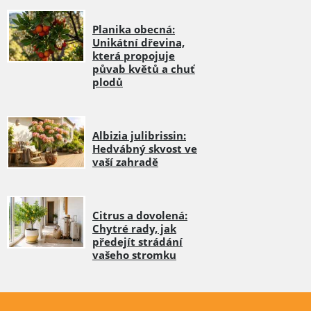
Planika obecná:
Unikátní dřevina,
která propojuje
půvab květů a chuť
plodů
Albizia julibrissin:
Hedvábný skvost ve
vaší zahradě
Citrus a dovolená:
Chytré rady, jak
předejít strádání
vašeho stromku