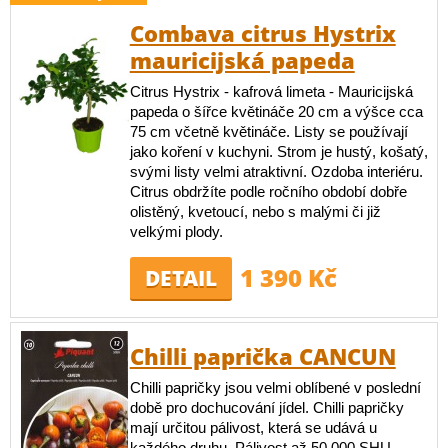
Combava citrus Hystrix
mauricijská papeda
Citrus Hystrix - kafrová limeta - Mauricijská
papeda o šířce květináče 20 cm a výšce cca
75 cm včetně květináče. Listy se používají
jako koření v kuchyni. Strom je hustý, košatý,
svými listy velmi atraktivní. Ozdoba interiéru.
Citrus obdržíte podle ročního období dobře
olistěný, kvetoucí, nebo s malými či již
velkými plody.
1 390 Kč
DETAIL
Chilli paprička CANCUN
Chilli papričky jsou velmi oblíbené v poslední
době pro dochucování jídel. Chilli papričky
mají určitou pálivost, která se udává u
každého druhu. Pálivost až 50 000 SHU.