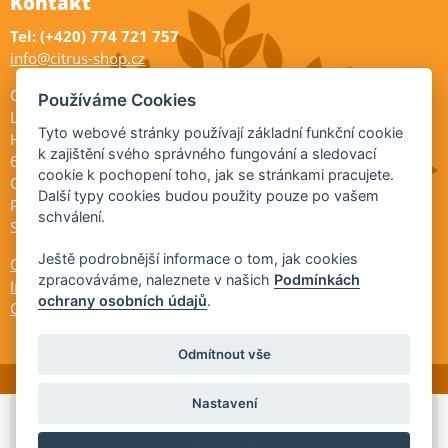
Kontakt
Tel: (+420) 774 721 757
info@citrus-shop.cz
Citrus shop zahradnictví
Používáme Cookies
Legionářů 2
Tyto webové stránky používají základní funkční cookie
Hodonín
k zajištění svého správného fungování a sledovací
695 01
cookie k pochopení toho, jak se stránkami pracujete.
Otevřeno:
Další typy cookies budou použity pouze po vašem
Po-Pá 9-17
schválení.
So 9-11:30
Ještě podrobnější informace o tom, jak cookies
Ochrana osobních údajů
zpracováváme, naleznete v našich
Podmínkách
Informace ÚKZÚZ
ochrany osobních údajů
.
Cookies
Odmítnout vše
Nastavení
© 2026 Citrus-shop.cz -
Partnerský