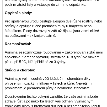
podzim ztrácí listy a vstupuje do zimního odpočinku.
Opylení a plody:
Pro spolehlivou úrodu pěstujte alespoň dvě různé rostliny nebo
odrůdy a opylujte ručně přenášením pylu hmyzem nebo
štětečkem. Plody dozrávají v září až říjnu a jsou velmi citlivé
na poškození – sklízejte opatrně.
Rozmnožování:
Asimina se rozmnožuje roubováním – zakořeňování řízků není
spolehlivé. Semena vyžadují stratifikaci 6–8 týdnů ve vlhkém
písku při 5 °C, klíčí přibližně za 3 týdny.
Škůdci a choroby:
Asimina je velmi odolná vůči škůdcům i chorobám díky
přirozeným toxickým látkám v listech a kůře. Největším
problémem je přemokření půdy a nevhodné stanoviště.
Dodržováním těchto pokynů zajistíte, že vaše asimina bude
zdravě růst a po několika letech vás odmění výjimečnými
tropickými plody s krémovou dužinou a nezaměnitelnou chutí