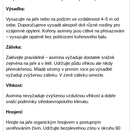
Výsadba:
Vysazujte na jaře nebo na podzim ve vzdálenosti 4–5 m od
sebe. Doporučujeme vysadit alespoň dvě různé rostliny pro
vzájemné opylení. Kořeny asiminy jsou citlivé na přesazování
– vysazujte opatrně bez poškození kořenového balu.
Zálivka:
Zalévejte pravidelně – asimina vyžaduje dostatek srážek
zejména na jaře a v létě. Udržujte půdu vlhkou ale nikdy
přemokřenou. Mladé stromy v prvním roce po výsadbě
vyžadují zvýšenou zálivku. V zimě zálivku omezte.
Vlhkost:
Asimina nevyžaduje zvýšenou vzdušnou vlhkost a dobře
snáší podmínky středoevropského klimatu.
Hnojení:
Hnojte na jaře organickým hnojivem s postupným
uvolňováním živin. Udržujte bezplevelnou zónu v okruhu 60