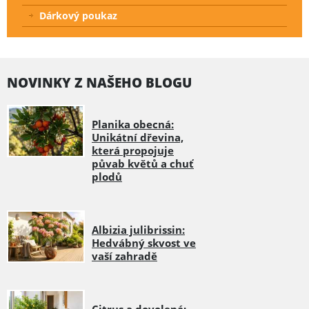
Dárkový poukaz
NOVINKY Z NAŠEHO BLOGU
Planika obecná:
Unikátní dřevina,
která propojuje
půvab květů a chuť
plodů
Albizia julibrissin:
Hedvábný skvost ve
vaší zahradě
Citrus a dovolená: