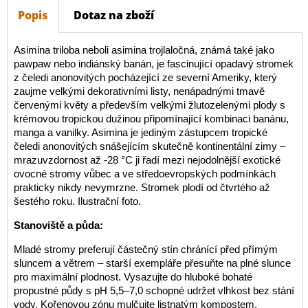
Popis
Dotaz na zboží
Asimina triloba neboli asimina trojlaločná, známá také jako
pawpaw nebo indiánský banán, je fascinující opadavý stromek
z čeledi anonovitých pocházející ze severní Ameriky, který
zaujme velkými dekorativními listy, nenápadnými tmavě
červenými květy a především velkými žlutozelenými plody s
krémovou tropickou dužinou připomínající kombinaci banánu,
manga a vanilky. Asimina je jediným zástupcem tropické
čeledi anonovitých snášejícím skutečně kontinentální zimy –
mrazuvzdornost až -28 °C ji řadí mezi nejodolnější exotické
ovocné stromy vůbec a ve středoevropských podmínkách
prakticky nikdy nevymrzne. Stromek plodí od čtvrtého až
šestého roku. Ilustrační foto.
Stanoviště a půda:
Mladé stromy preferují částečný stín chránící před přímým
sluncem a větrem – starší exempláře přesuňte na plné slunce
pro maximální plodnost. Vysazujte do hluboké bohaté
propustné půdy s pH 5,5–7,0 schopné udržet vlhkost bez stání
vody. Kořenovou zónu mulčujte listnatým kompostem.