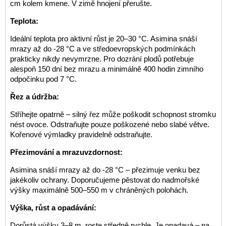
cm kolem kmene. V zimě hnojení přerušte.
Teplota:
Ideální teplota pro aktivní růst je 20–30 °C. Asimina snáší
mrazy až do -28 °C a ve středoevropských podmínkách
prakticky nikdy nevymrzne. Pro dozrání plodů potřebuje
alespoň 150 dní bez mrazu a minimálně 400 hodin zimního
odpočinku pod 7 °C.
Řez a údržba:
Stříhejte opatrně – silný řez může poškodit schopnost stromku
nést ovoce. Odstraňujte pouze poškozené nebo slabé větve.
Kořenové výmladky pravidelně odstraňujte.
Přezimování a mrazuvzdornost:
Asimina snáší mrazy až do -28 °C – přezimuje venku bez
jakékoliv ochrany. Doporučujeme pěstovat do nadmořské
výšky maximálně 500–550 m v chráněných polohách.
Výška, růst a opadávání:
Dorůstá výšky 3–8 m, roste středně rychle. Je opadavá – na