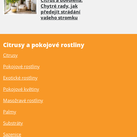
Chytré rady, jak
předejít strádání
vašeho stromku
Citrusy a pokojové rostliny
Citrusy
Pokojové rostliny
Exotické rostliny
Pokojové květiny
Masožravé rostliny
Palmy
Substráty
Sazenice