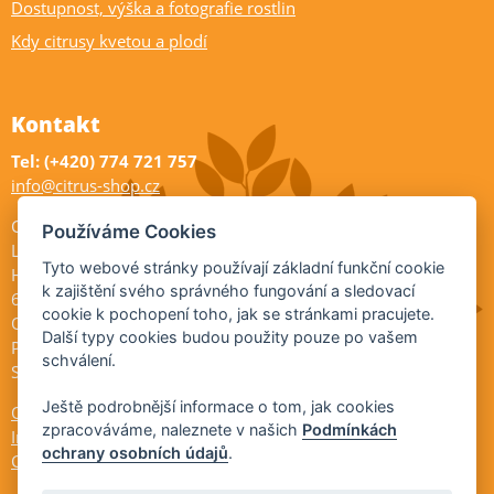
Dostupnost, výška a fotografie rostlin
Kdy citrusy kvetou a plodí
Kontakt
Tel: (+420) 774 721 757
info@citrus-shop.cz
Citrus shop zahradnictví
Používáme Cookies
Legionářů 2
Tyto webové stránky používají základní funkční cookie
Hodonín
k zajištění svého správného fungování a sledovací
695 01
cookie k pochopení toho, jak se stránkami pracujete.
Otevřeno:
Další typy cookies budou použity pouze po vašem
Po-Pá 9-17
schválení.
So 9-11:30
Ještě podrobnější informace o tom, jak cookies
Ochrana osobních údajů
zpracováváme, naleznete v našich
Podmínkách
Informace ÚKZÚZ
ochrany osobních údajů
.
Cookies