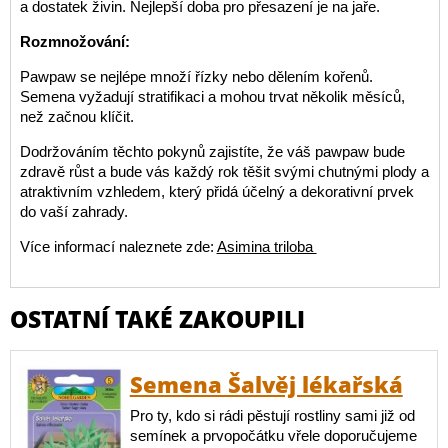
a dostatek živin. Nejlepší doba pro přesazení je na jaře.
Rozmnožování:
Pawpaw se nejlépe množí řízky nebo dělením kořenů.
Semena vyžadují stratifikaci a mohou trvat několik měsíců,
než začnou klíčit.
Dodržováním těchto pokynů zajistíte, že váš pawpaw bude
zdravě růst a bude vás každý rok těšit svými chutnými plody a
atraktivním vzhledem, který přidá účelný a dekorativní prvek
do vaší zahrady.
Více informací naleznete zde:
Asimina triloba
OSTATNÍ TAKÉ ZAKOUPILI
Semena Šalvěj lékařská
Pro ty, kdo si rádi pěstují rostliny sami již od
semínek a prvopočátku vřele doporučujeme