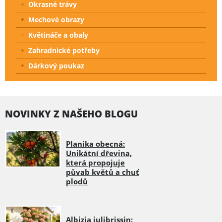
Okrasné trávy
Mechové obrazy
Květináče a obaly
Zahradnické potřeby
Dárkový poukaz
NOVINKY Z NAŠEHO BLOGU
Planika obecná:
Unikátní dřevina,
která propojuje
půvab květů a chuť
plodů
Albizia julibrissin: