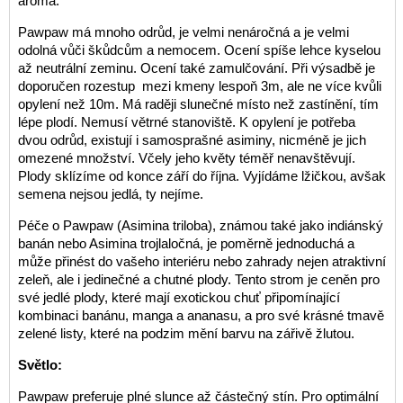
aroma.
Pawpaw má mnoho odrůd, je velmi nenáročná a je velmi
odolná vůči škůdcům a nemocem. Ocení spíše lehce kyselou
až neutrální zeminu. Ocení také zamulčování. Při výsadbě je
doporučen rozestup mezi kmeny lespoň 3m, ale ne více kvůli
opylení než 10m. Má raději slunečné místo než zastínění, tím
lépe plodí. Nemusí větrné stanoviště. K opylení je potřeba
dvou odrůd, existují i samosprašné asiminy, nicméně je jich
omezené množství. Včely jeho květy téměř nenavštěvují.
Plody sklízíme od konce září do října. Vyjídáme lžičkou, avšak
semena nejsou jedlá, ty nejíme.
Péče o Pawpaw (Asimina triloba), známou také jako indiánský
banán nebo Asimina trojlaločná, je poměrně jednoduchá a
může přinést do vašeho interiéru nebo zahrady nejen atraktivní
zeleň, ale i jedinečné a chutné plody. Tento strom je ceněn pro
své jedlé plody, které mají exotickou chuť připomínající
kombinaci banánu, manga a ananasu, a pro své krásné tmavě
zelené listy, které na podzim mění barvu na zářivě žlutou.
Světlo:
Pawpaw preferuje plné slunce až částečný stín. Pro optimální