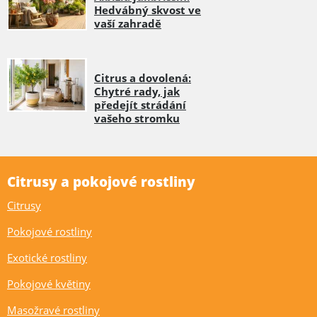
Hedvábný skvost ve
vaší zahradě
Citrus a dovolená:
Chytré rady, jak
předejít strádání
vašeho stromku
Citrusy a pokojové rostliny
Citrusy
Pokojové rostliny
Exotické rostliny
Pokojové květiny
Masožravé rostliny