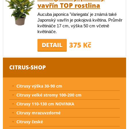
vavřín TOP rostlina
Aucuba japonica 'Variegata' je známá také
Japonský vavřín je pokojová květina. Průměr
květináče 17 cm, výška 50 cm včetně
květináče.
375 Kč
DETAIL
CITRUS-SHOP
Citrusy výška 30-90 cm
Citrusy velké stromy 100-200 cm
Citrusy 110-130 cm NOVINKA
Citrusy mrazuvzdorné
Citrusy české