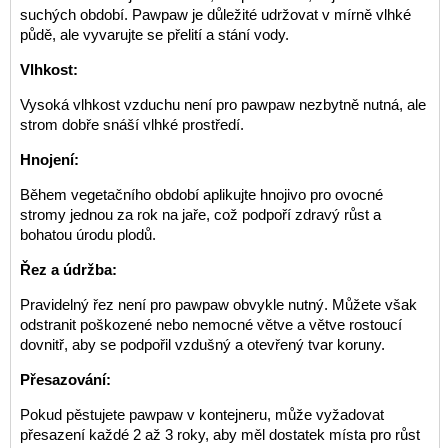
suchých období. Pawpaw je důležité udržovat v mírně vlhké
půdě, ale vyvarujte se přelití a stání vody.
Vlhkost:
Vysoká vlhkost vzduchu není pro pawpaw nezbytně nutná, ale
strom dobře snáší vlhké prostředí.
Hnojení:
Během vegetačního období aplikujte hnojivo pro ovocné
stromy jednou za rok na jaře, což podpoří zdravý růst a
bohatou úrodu plodů.
Řez a údržba:
Pravidelný řez není pro pawpaw obvykle nutný. Můžete však
odstranit poškozené nebo nemocné větve a větve rostoucí
dovnitř, aby se podpořil vzdušný a otevřený tvar koruny.
Přesazování:
Pokud pěstujete pawpaw v kontejneru, může vyžadovat
přesazení každé 2 až 3 roky, aby měl dostatek místa pro růst