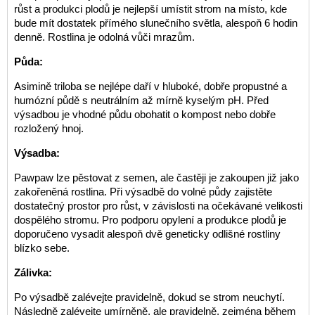
růst a produkci plodů je nejlepší umístit strom na místo, kde
bude mít dostatek přímého slunečního světla, alespoň 6 hodin
denně. Rostlina je odolná vůči mrazům.
Půda:
Asimině triloba se nejlépe daří v hluboké, dobře propustné a
humózní půdě s neutrálním až mírně kyselým pH. Před
výsadbou je vhodné půdu obohatit o kompost nebo dobře
rozložený hnoj.
Výsadba:
Pawpaw lze pěstovat z semen, ale častěji je zakoupen již jako
zakořeněná rostlina. Při výsadbě do volné půdy zajistěte
dostatečný prostor pro růst, v závislosti na očekávané velikosti
dospělého stromu. Pro podporu opylení a produkce plodů je
doporučeno vysadit alespoň dvě geneticky odlišné rostliny
blízko sebe.
Zálivka:
Po výsadbě zalévejte pravidelně, dokud se strom neuchytí.
Následně zalévejte umírněně, ale pravidelně, zejména během