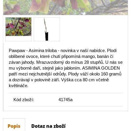
Pawpaw - Asimina triloba - novinka v naší nabídce. Plodí
oblíbené ovoce, které chutí připomíná mango, banán či
závan jahody. Mrazuvzdorný do mínus 28 stupňů. U nás se
mu výborně daří, stejně jako jabloním. ASIMINA GOLDEN
patří mezi nejchutnější odrůdy. Plody váží okolo 160 gramů
a dozrávají v polovině září. Výška cca 80 cm včetně
květináče.
Kód zboží:
41745a
Popis
Dotaz na zboží