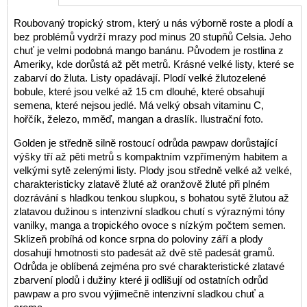
Roubovaný tropický strom, který u nás výborně roste a plodí a
bez problémů vydrží mrazy pod minus 20 stupňů Celsia. Jeho
chuť je velmi podobná mango banánu. Původem je rostlina z
Ameriky, kde dorůstá až pět metrů. Krásné velké listy, které se
zabarví do žluta. Listy opadávají. Plodí velké žlutozelené
bobule, které jsou velké až 15 cm dlouhé, které obsahují
semena, které nejsou jedlé. Má velký obsah vitaminu C,
hořčík, železo, mměď, mangan a draslík. Ilustrační foto.
Golden je středně silně rostoucí odrůda pawpaw dorůstající
výšky tří až pěti metrů s kompaktním vzpřímeným habitem a
velkými sytě zelenými listy. Plody jsou středně velké až velké,
charakteristicky zlatavě žluté až oranžově žluté při plném
dozrávání s hladkou tenkou slupkou, s bohatou sytě žlutou až
zlatavou dužinou s intenzivní sladkou chutí s výraznými tóny
vanilky, manga a tropického ovoce s nízkým počtem semen.
Sklizeň probíhá od konce srpna do poloviny září a plody
dosahují hmotnosti sto padesát až dvě stě padesát gramů.
Odrůda je oblíbená zejména pro své charakteristické zlatavé
zbarvení plodů i dužiny které ji odlišují od ostatních odrůd
pawpaw a pro svou výjimečně intenzivní sladkou chuť a