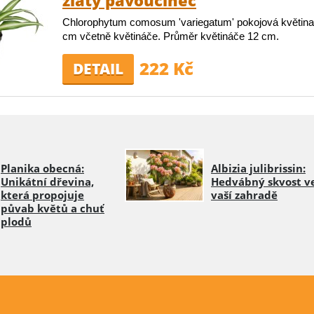
zlatý pavoučinec
Chlorophytum comosum 'variegatum' pokojová květina
cm včetně květináče. Průměr květináče 12 cm.
222 Kč
DETAIL
Planika obecná:
Albizia julibrissin:
Unikátní dřevina,
Hedvábný skvost v
která propojuje
vaší zahradě
půvab květů a chuť
plodů