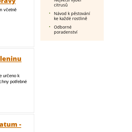
pravý
citrusů
m včetně
Návod k pěstování
ke každé rostlině
Odborné
poradenství
eleninu
je určeno k
echny potřebné
atum -