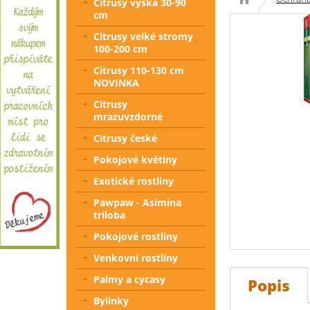
Citrusy výška 30-90
cm
Citrusy velké stromy
100-200 cm
Citrusy 110-130 cm
NOVINKA
Citrusy
mrazuvzdorné
Citrusy české
Pokojové květiny
Exotické rostliny
Pawpaw - Asimina
triloba
Pokojové rostliny
Venkovní rostliny
Palmy a cycasy
Popis
Bylinky