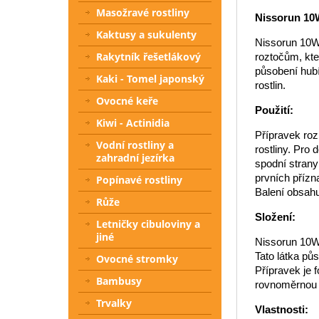
Masožravé rostliny
Nissorun 10W
Kaktusy a sukulenty
Nissorun 10WP
Rakytník řešetlákový
roztočům, kte
působení hub
Kaki - Tomel japonský
rostlin.
Ovocné keře
Použití:
Kiwi - Actinidia
Přípravek ro
Vodní rostliny a
rostliny. Pro 
zahradní jezírka
spodní strany 
prvních přízn
Popínavé rostliny
Balení obsahuj
Růže
Složení:
Letničky cibuloviny a
jiné
Nissorun 10WP
Tato látka půs
Ovocné stromky
Přípravek je 
Bambusy
rovnoměrnou d
Trvalky
Vlastnosti: