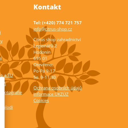
Kontakt
Tel: (+420) 774 721 757
info@citrus-shop.cz
í
Citrus shop zahradnictví
ky
Legionářů 2
Hodonín
í
695 01
Otevřeno:
Po-Pá 9-17
ko a EU
So 9-11:30
rusů
Ochrana osobních údajů
 fotografie
Informace ÚKZÚZ
Cookies
a plodí