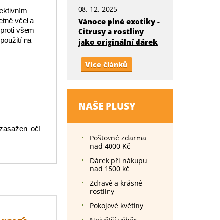
08. 12. 2025
lektivním
etně včel a
Vánoce plné exotiky -
 proti všem
Citrusy a rostliny
použití na
jako originální dárek
Více článků
NAŠE PLUSY
 zasažení očí
Poštovné zdarma
nad 4000 Kč
Dárek při nákupu
nad 1500 kč
Zdravé a krásné
rostliny
Pokojové květiny
Největší výběr