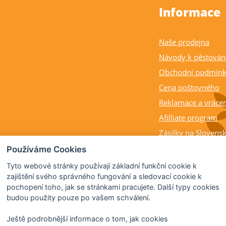
Informace
Naše prodejna
Návody k pěstován
Obchodní podmín
Cena poštovného
Reklamace a vrácen
Afilliate program
Zásilky na Slovens
Balení rostlin a cit
Používáme Cookies
Dostupnost, výška a
Tyto webové stránky používají základní funkční cookie k
rostlin
zajištění svého správného fungování a sledovací cookie k
pochopení toho, jak se stránkami pracujete. Další typy cookies
Kdy citrusy kvetou 
budou použity pouze po vašem schválení.
Ještě podrobnější informace o tom, jak cookies