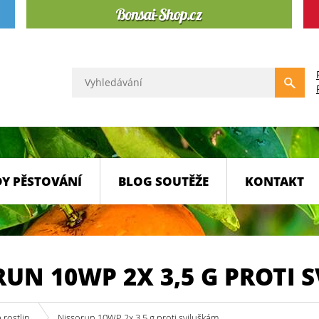
Y PĚSTOVÁNÍ
BLOG SOUTĚŽE
KONTAKT
UN 10WP 2X 3,5 G PROTI 
rostlin
Nissorun 10WP 2x 3,5 g proti sviluškám