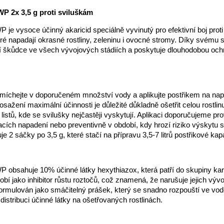
P 2x 3,5 g proti sviluškám
 je vysoce účinný akaricid speciálně vyvinutý pro efektivní boj prot
ré napadají okrasné rostliny, zeleninu i ovocné stromy. Díky svému 
í škůdce ve všech vývojových stádiích a poskytuje dlouhodobou och
zmíchejte v doporučeném množství vody a aplikujte postřikem na na
dosažení maximální účinnosti je důležité důkladně ošetřit celou rostli
listů, kde se svilušky nejčastěji vyskytují. Aplikaci doporučujeme pro
acích napadení nebo preventivně v období, kdy hrozí riziko výskytu s
e 2 sáčky po 3,5 g, které stačí na přípravu 3,5-7 litrů postřikové kapa
 obsahuje 10% účinné látky hexythiazox, která patří do skupiny ka
obí jako inhibitor růstu roztočů, což znamená, že narušuje jejich výv
formulován jako smáčitelný prášek, který se snadno rozpouští ve vodě
istribuci účinné látky na ošetřovaných rostlinách.