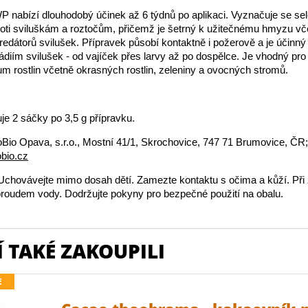
 nabízí dlouhodobý účinek až 6 týdnů po aplikaci. Vyznačuje se se
ti sviluškám a roztočům, přičemž je šetrný k užitečnému hmyzu vč
redátorů svilušek. Přípravek působí kontaktně i požerově a je účinný
diím svilušek - od vajíček přes larvy až po dospělce. Je vhodný pro 
um rostlin včetně okrasných rostlin, zeleniny a ovocných stromů.
je 2 sáčky po 3,5 g přípravku.
Bio Opava, s.r.o., Mostní 41/1, Skrochovice, 747 71 Brumovice, ČR;
bio.cz
chovávejte mimo dosah dětí. Zamezte kontaktu s očima a kůží. Při
roudem vody. Dodržujte pokyny pro bezpečné použití na obalu.
 TAKÉ ZAKOUPILI
E