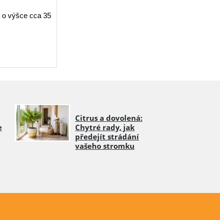
 o výšce cca 35
Citrus a dovolená:
e
Chytré rady, jak
předejít strádání
vašeho stromku