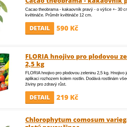
Cacao theobrama - kakaovník 
Cacao theobrama - kakaovník pravý - o výšce +- 30 c
květináče. Průměr květináče 12 cm.
590 Kč
DETAIL
FLORIA hnojivo pro plodovou z
2,5 kg
FLORIA hnojivo pro plodovou zeleninu 2,5 kg. Hnojivo 
aplikaci rozhozem kolem rostlin. Dodává rostlinám vš
živiny pro zdravý růst.
219 Kč
DETAIL
Chlorophytum comosum varieg