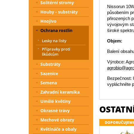
Solitérní stromy
Nissorun 10WP
Houby - substráty
působením pro
přirozených p
Hnojivo
vývojovým stá
Ochrana rostlin
široké spektr
Lesky na listy
Objem:
Přípravky proti
Balení obsahu
škůdcům
Výrobce: Agro
Substráty
agrobio@agro
Sazenice
Bezpečnost: U
Semena
vypláchněte p
Zahradní keramika
Umělé květiny
OSTATNÍ
Okrasné trávy
Mechové obrazy
DOPORUČUJEM
Květináče a obaly