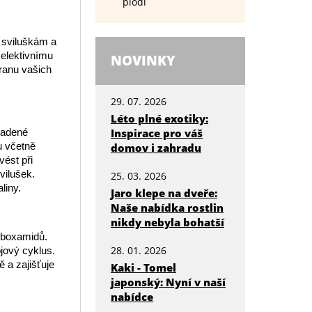
plodí
i sviluškám a
selektivnímu
NOVINKY
ranu vašich
29. 07. 2026
Léto plné exotiky:
padené
Inspirace pro váš
nu včetně
domov i zahradu
vést při
vilušek.
25. 03. 2026
liny.
Jaro klepe na dveře:
Naše nabídka rostlin
nikdy nebyla bohatší
rboxamidů.
28. 01. 2026
ojový cyklus.
 a zajišťuje
Kaki - Tomel
japonský: Nyní v naší
nabídce