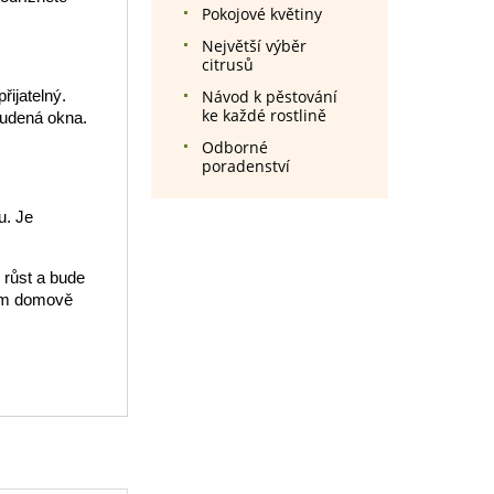
Pokojové květiny
Největší výběr
citrusů
řijatelný.
Návod k pěstování
ke každé rostlině
tudená okna.
Odborné
poradenství
u. Je
 růst a bude
šem domově