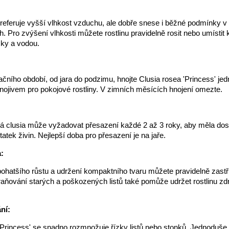
preferuje vyšší vlhkost vzduchu, ale dobře snese i běžné podmínky v
 Pro zvýšení vlhkosti můžete rostlinu pravidelně rosit nebo umístit 
zky a vodou.
ního období, od jara do podzimu, hnojte Clusia rosea 'Princess' je
jivem pro pokojové rostliny. V zimních měsících hnojení omezte.
:
á clusia může vyžadovat přesazení každé 2 až 3 roky, aby měla dos
tatek živin. Nejlepší doba pro přesazení je na jaře.
:
ohatšího růstu a udržení kompaktního tvaru můžete pravidelně zastř
traňování starých a poškozených listů také pomůže udržet rostlinu zd
ní:
'Princess' se snadno rozmnožuje řízky listů nebo stonků. Jednoduše