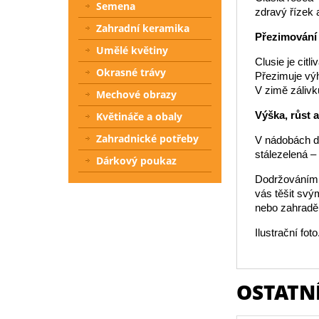
Semena
zdravý řízek 
Zahradní keramika
Přezimování
Umělé květiny
Clusie je citl
Okrasné trávy
Přezimuje výh
V zimě záliv
Mechové obrazy
Výška, růst 
Květináče a obaly
Zahradnické potřeby
V nádobách do
stálezelená – 
Dárkový poukaz
Dodržováním t
vás těšit sv
nebo zahradě
Ilustrační foto
OSTATNÍ