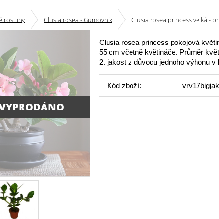
 rostliny
Clusia rosea - Gumovník
Clusia rosea princess velká - p
Clusia rosea princess pokojová květi
55 cm včetně květináče. Průměr květ
2. jakost z důvodu jednoho výhonu v k
Kód zboží:
vrv17bigjak
 VYPRODÁNO