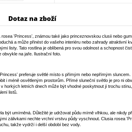
Dotaz na zboží
 rosea 'Princess', známou také jako princeznovskou clusii nebo gum
noduchá a může přinést do vašeho interiéru nebo zahrady atraktivní kv
ými listy. Tato rostlina je oblíbená pro svou odolnost a schopnost čisti
obvykle na jaře. Ilustrační foto.
'Princess' preferuje světlé místo s přímým nebo nepřímým sluncem
bit i méně osvětleným prostorům. Přímé sluneční světlo je pro ni ob
 v horkých letních dnech může být vhodné poskytnout jí trochu stínu
ení listů.
la být umírněná. Důležité je udržovat půdu mírně vlhkou, ale nikdy 
vými zálivkami nechte vrchní vrstvu půdy vyschnout. Clusia rosea 'Pr
uchu, takže vydrží i delší období bez vody.