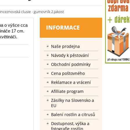
rinceznovská clusie - gumovník 2.jakost
na o výšce cca
INFORMACE
ináče 17 cm.
větináči.
Naše prodejna
Návody k pěstování
Obchodní podmínky
Cena poštovného
Reklamace a vrácení
Afilliate program
Zásilky na Slovensko a
EU
Balení rostlin a citrusů
Dostupnost, výška a
fotografie rostlin