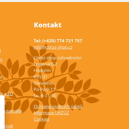
Kontakt
Tel: (+420) 774 721 757
info@citrus-shop.cz
í
Citrus shop zahradnictví
ky
Legionářů 2
Hodonín
í
695 01
Otevřeno:
Po-Pá 9-17
ko a EU
So 9-11:30
rusů
Ochrana osobních údajů
 fotografie
Informace ÚKZÚZ
Cookies
a plodí