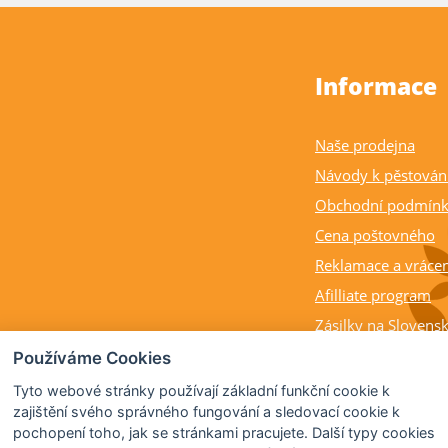
Informace
Naše prodejna
Návody k pěstován
Obchodní podmín
Cena poštovného
Reklamace a vrácen
Afilliate program
Zásilky na Slovens
Balení rostlin a cit
Používáme Cookies
Dostupnost, výška a
Tyto webové stránky používají základní funkční cookie k
rostlin
zajištění svého správného fungování a sledovací cookie k
pochopení toho, jak se stránkami pracujete. Další typy cookies
Kdy citrusy kvetou 