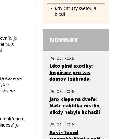
Kdy citrusy kvetou a
plodí
ovník, je
NOVINKY
ětinu s
t
29. 07. 2026
Léto plné exotiky:
Inspirace pro váš
. Dokáže se
domov i zahradu
vykle
, aby se
25. 03. 2026
Jaro klepe na dveře:
Naše nabídka rostlin
nikdy nebyla bohatší
přemokřenou.
28. 01. 2026
incess' je
Kaki - Tomel
japonský: Nyní v naší