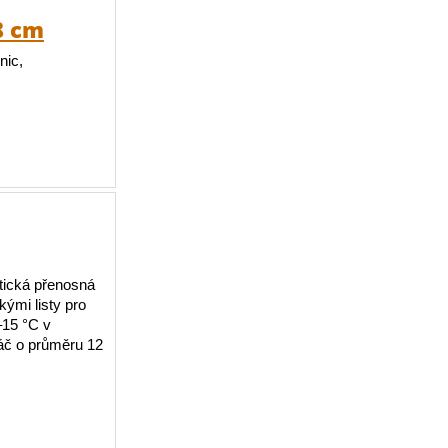
8 cm
nic,
otická přenosná
kými listy pro
–15 °C v
náč o průměru 12