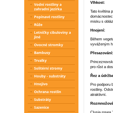
Vlhkost:
Vodní rostliny a
zahradní jezírka
Tato květina 
domácnostech.
Popínavé rostliny
misku s oblá
Růže
Hnojení:
Letničky cibuloviny a
jiné
Během vegetač
vyváženým hno
Ovocné stromky
Bambusy
Přesazování
Trvalky
Princeznovsk
pro růst a dos
Solitérní stromy
Řez a údržba
Houby - substráty
Hnojivo
Pro podporu b
rostliny. Ods
Ochrana rostlin
atraktivní.
Substráty
Rozmnožová
Sazenice
Clusia rosea 