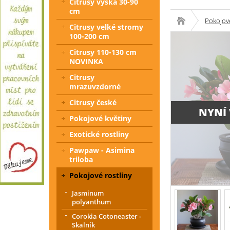
Citrusy výška 30-90
cm
Pokojové
Citrusy velké stromy
100-200 cm
Citrusy 110-130 cm
NOVINKA
Citrusy
mrazuvzdorné
Citrusy české
NYNÍ
Pokojové květiny
Exotické rostliny
Pawpaw - Asimina
triloba
Pokojové rostliny
Jasminum
polyanthum
Corokia Cotoneaster -
Skalník