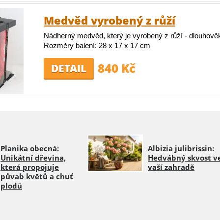
Medvěd vyrobený z růží
Nádherný medvěd, který je vyrobený z růží - dlouhověk
Rozměry balení: 28 x 17 x 17 cm
840 Kč
DETAIL
Planika obecná:
Albizia julibrissin:
Unikátní dřevina,
Hedvábný skvost v
která propojuje
vaší zahradě
půvab květů a chuť
plodů