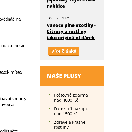
nabídce
08. 12. 2025
květináč na
Vánoce plné exotiky -
Citrusy a rostliny
jako originální dárek
dnou za měsíc
Více článků
tatek místa
NAŠE PLUSY
Poštovné zdarma
ihávat vrcholy
nad 4000 Kč
ravou a
Dárek při nákupu
nad 1500 kč
Zdravé a krásné
rostliny
 odřízněte