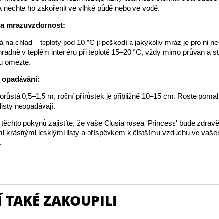
a nechte ho zakořenit ve vlhké půdě nebo ve vodě.
 a mrazuvzdornost:
ivá na chlad – teploty pod 10 °C ji poškodí a jakýkoliv mráz je pro ni nep
radně v teplém interiéru při teplotě 15–20 °C, vždy mimo průvan a s
ku omezte.
a opadávání:
růstá 0,5–1,5 m, roční přírůstek je přibližně 10–15 cm. Roste pomal
listy neopadávají.
ěchto pokynů zajistíte, že vaše Clusia rosea 'Princess' bude zdravě
ými krásnými lesklými listy a příspěvkem k čistšímu vzduchu ve va
.
.
 TAKÉ ZAKOUPILI