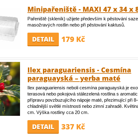
Minipařeniště - MAXI 47 x 34 x 
Pařeniště (skleník) užijete především k pěstování saze
masožravých rostlin nebo při pěstování kaktusů.
179 Kč
DETAIL
Ilex paraguariensis - Cesmína
paraguayská – yerba maté
Ilex paraguariensis neboli cesmína paraguayská je ex
terasová nebo pokojová stálezelená rostlina s aromatic
přípravu povzbuzujícího nápoje maté, přezimující při 8
chladnější světlé místnosti nebo zimní zahradě. Květi
cm. Výška rostliny cca 20 cm.
337 Kč
DETAIL