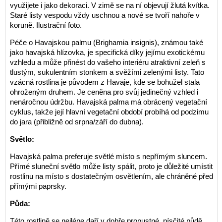
využijete i jako dekoraci. V zimě se na ní objevují žlutá kvítka.
Staré listy vespodu vždy uschnou a nové se tvoří nahoře v
koruně. Ilustrační foto.
Péče o Havajskou palmu (Brighamia insignis), známou také
jako havajská hlízovka, je specifická díky jejímu exotickému
vzhledu a může přinést do vašeho interiéru atraktivní zeleň s
tlustým, sukulentním stonkem a svěžími zelenými listy. Tato
vzácná rostlina je původem z Havaje, kde se bohužel stala
ohroženým druhem. Je ceněna pro svůj jedinečný vzhled i
nenáročnou údržbu. Havajská palma má obrácený vegetační
cyklus, takže její hlavní vegetační období probíhá od podzimu
do jara (přibližně od srpna/září do dubna).
Světlo:
Havajská palma preferuje světlé místo s nepřímým sluncem.
Přímé sluneční světlo může listy spálit, proto je důležité umístit
rostlinu na místo s dostatečným osvětlením, ale chráněné před
přímými paprsky.
Půda:
Této rostlině se nejlépe daří v dobře propustné, písčité půdě.