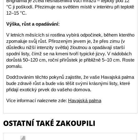
Brighamia je zcela nesnášenlivá vůči mrazu – teploty pod 12
°C ji poškodí. Přezimuje na světlém místě v interiéru při teplotě
12–15 °C.
Výška, růst a opadávání:
V letních měsících si rostlina vybírá odpočinek, během kterého
zpomaluje svůj růst. Přirozeným jevem je, že přes zimu (v
důsledku nižší intenzity světla) žloutnou a opadávají starší
spodní listy, čímž se na kmeni tvoří typické jizvy. V nádobách
dorůstá 50–120 cm, roční přírůstek je přibližně 5–10 cm. Roste
pomalu.
Dodržováním těchto pokynů zajistíte, že vaše Havajská palma
bude zdravě růst a bude vás těšit svými krásnými listy, které
přidají exotický prvek do vašeho domova.
Více informací naleznete zde:
Havajská palma
OSTATNÍ TAKÉ ZAKOUPILI