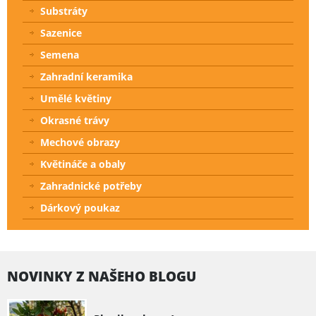
Substráty
Sazenice
Semena
Zahradní keramika
Umělé květiny
Okrasné trávy
Mechové obrazy
Květináče a obaly
Zahradnické potřeby
Dárkový poukaz
NOVINKY Z NAŠEHO BLOGU