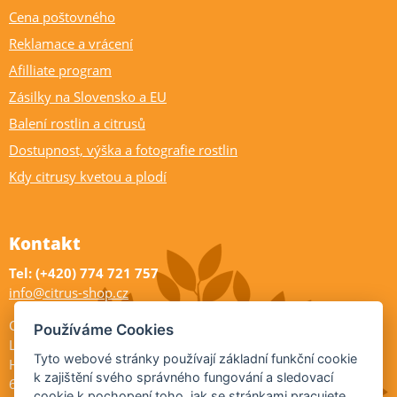
Cena poštovného
Reklamace a vrácení
Afilliate program
Zásilky na Slovensko a EU
Balení rostlin a citrusů
Dostupnost, výška a fotografie rostlin
Kdy citrusy kvetou a plodí
Kontakt
Tel: (+420) 774 721 757
info@citrus-shop.cz
Citrus shop zahradnictví
Používáme Cookies
Legionářů 2
Tyto webové stránky používají základní funkční cookie
Hodonín
k zajištění svého správného fungování a sledovací
695 01
cookie k pochopení toho, jak se stránkami pracujete.