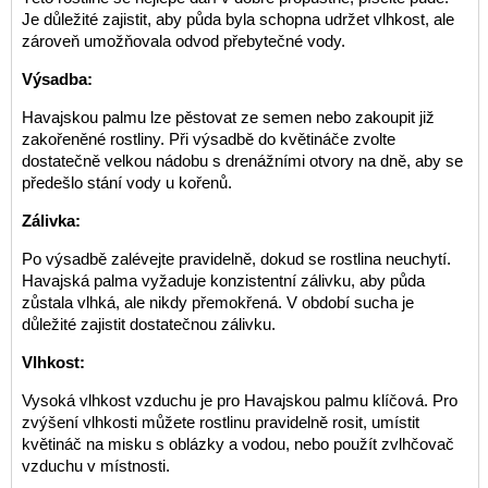
Je důležité zajistit, aby půda byla schopna udržet vlhkost, ale
zároveň umožňovala odvod přebytečné vody.
Výsadba:
Havajskou palmu lze pěstovat ze semen nebo zakoupit již
zakořeněné rostliny. Při výsadbě do květináče zvolte
dostatečně velkou nádobu s drenážními otvory na dně, aby se
předešlo stání vody u kořenů.
Zálivka:
Po výsadbě zalévejte pravidelně, dokud se rostlina neuchytí.
Havajská palma vyžaduje konzistentní zálivku, aby půda
zůstala vlhká, ale nikdy přemokřená. V období sucha je
důležité zajistit dostatečnou zálivku.
Vlhkost:
Vysoká vlhkost vzduchu je pro Havajskou palmu klíčová. Pro
zvýšení vlhkosti můžete rostlinu pravidelně rosit, umístit
květináč na misku s oblázky a vodou, nebo použít zvlhčovač
vzduchu v místnosti.