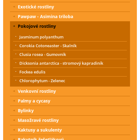
Exotické rostliny
Pawpaw - Asimina triloba
Pokojové rostliny
Jasminum polyanthum
Corokia Cotoneaster - Skalník
Clusia rosea - Gumovník
Dicksonia antarctica - stromový kapradiník
Fockea edulis
Chlorophytum - Zelenec
Venkovní rostliny
Palmy a cycasy
Bylinky
Masožravé rostliny
Kaktusy a sukulenty
Rakytník řešetlákový