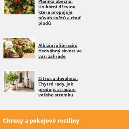
Planika obecná:
Unikátní dřevina,
která propojuje
půvab květů a chuť
plodů
Albizia julibrissin:
Hedvábný skvost ve
vaší zahradě
Citrus a dovolená:
Chytré rady, jak
předejít strádání
vašeho stromku
Citrusy a pokojové rostliny