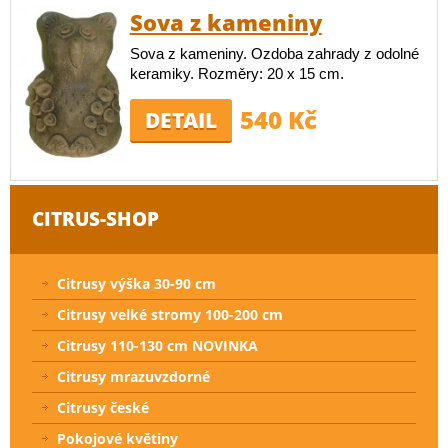
Sova z kameniny
Sova z kameniny. Ozdoba zahrady z odolné
keramiky. Rozměry: 20 x 15 cm.
540 Kč
DETAIL
CITRUS-SHOP
Citrusy výška 30-90 cm
Citrusy velké stromy 100-200 cm
Citrusy 110-130 cm NOVINKA
Citrusy mrazuvzdorné
Citrusy české
Pokojové květiny