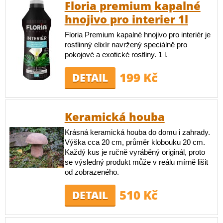
Floria premium kapalné
hnojivo pro interier 1l
Floria Premium kapalné hnojivo pro interiér je
rostlinný elixír navržený speciálně pro
pokojové a exotické rostliny. 1 l.
199 Kč
DETAIL
Keramická houba
Krásná keramická houba do domu i zahrady.
Výška cca 20 cm, průměr klobouku 20 cm.
Každý kus je ručně vyráběný originál, proto
se výsledný produkt může v reálu mírně lišit
od zobrazeného.
510 Kč
DETAIL