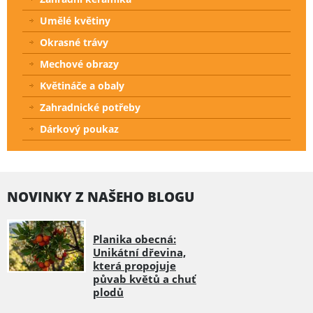
Umělé květiny
Okrasné trávy
Mechové obrazy
Květináče a obaly
Zahradnické potřeby
Dárkový poukaz
NOVINKY Z NAŠEHO BLOGU
Planika obecná:
Unikátní dřevina,
která propojuje
půvab květů a chuť
plodů