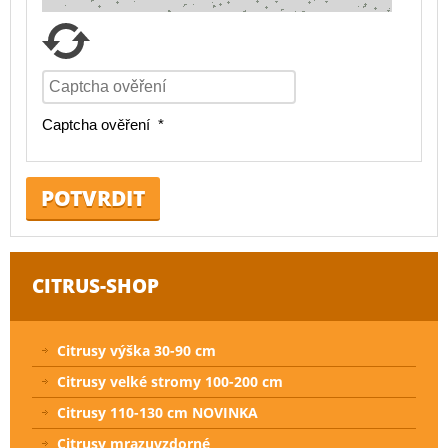
Captcha ověření
*
POTVRDIT
CITRUS-SHOP
Citrusy výška 30-90 cm
Citrusy velké stromy 100-200 cm
Citrusy 110-130 cm NOVINKA
Citrusy mrazuvzdorné