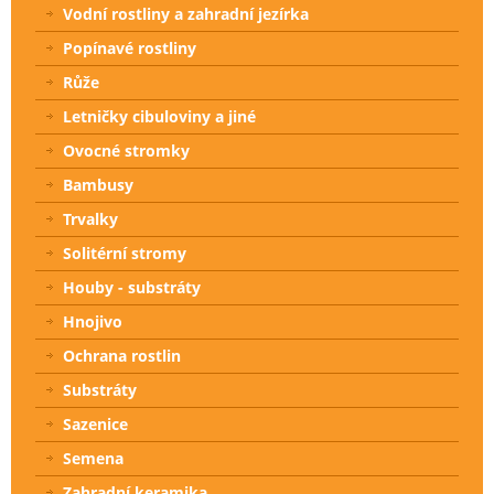
Vodní rostliny a zahradní jezírka
Popínavé rostliny
Růže
Letničky cibuloviny a jiné
Ovocné stromky
Bambusy
Trvalky
Solitérní stromy
Houby - substráty
Hnojivo
Ochrana rostlin
Substráty
Sazenice
Semena
Zahradní keramika