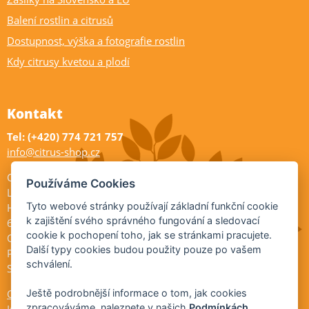
Balení rostlin a citrusů
Dostupnost, výška a fotografie rostlin
Kdy citrusy kvetou a plodí
Kontakt
Tel: (+420) 774 721 757
info@citrus-shop.cz
Citrus shop zahradnictví
Používáme Cookies
Legionářů 2
Tyto webové stránky používají základní funkční cookie
Hodonín
k zajištění svého správného fungování a sledovací
695 01
cookie k pochopení toho, jak se stránkami pracujete.
Otevřeno:
Další typy cookies budou použity pouze po vašem
Po-Pá 9-17
schválení.
So 9-11:30
Ochrana osobních údajů
Ještě podrobnější informace o tom, jak cookies
zpracováváme, naleznete v našich
Podmínkách