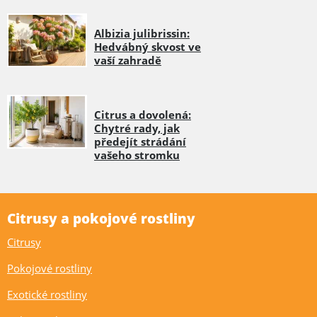
Albizia julibrissin:
Hedvábný skvost ve
vaší zahradě
Citrus a dovolená:
Chytré rady, jak
předejít strádání
vašeho stromku
Citrusy a pokojové rostliny
Citrusy
Pokojové rostliny
Exotické rostliny