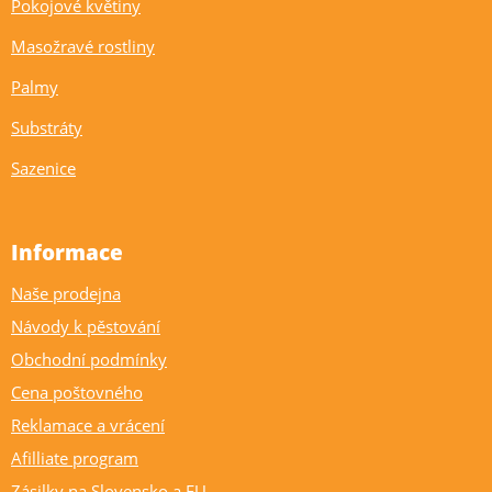
Pokojové květiny
Masožravé rostliny
Palmy
Substráty
Sazenice
Informace
Naše prodejna
Návody k pěstování
Obchodní podmínky
Cena poštovného
Reklamace a vrácení
Afilliate program
Zásilky na Slovensko a EU