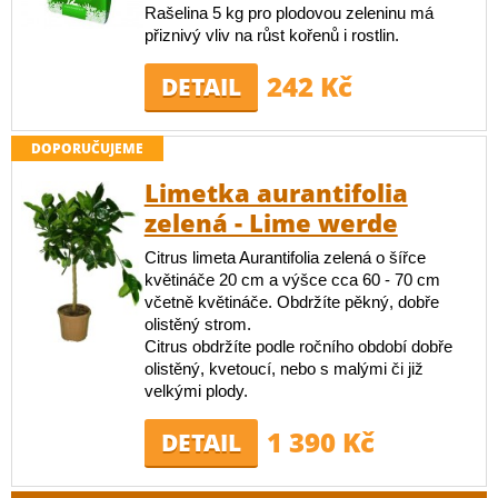
Rašelina 5 kg pro plodovou zeleninu má
přiznivý vliv na růst kořenů i rostlin.
242 Kč
DETAIL
DOPORUČUJEME
Limetka aurantifolia
zelená - Lime werde
Citrus limeta Aurantifolia zelená o šířce
květináče 20 cm a výšce cca 60 - 70 cm
včetně květináče. Obdržíte pěkný, dobře
olistěný strom.
Citrus obdržíte podle ročního období dobře
olistěný, kvetoucí, nebo s malými či již
velkými plody.
1 390 Kč
DETAIL