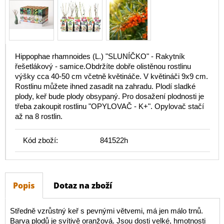
Hippophae rhamnoides (L.) "SLUNÍČKO" - Rakytník
řešetlákový - samice.Obdržíte dobře olistěnou rostlinu
výšky cca 40-50 cm včetně květináče. V květináči 9x9 cm.
Rostlinu můžete ihned zasadit na zahradu. Plodí sladké
plody, keř bude plody obsypaný. Pro dosažení plodnosti je
třeba zakoupit rostlinu "OPYLOVAČ - K+". Opylovač stačí
až na 8 rostlin.
Kód zboží:
841522h
Popis
Dotaz na zboží
Středně vzrůstný keř s pevnými větvemi, má jen málo trnů.
Barva plodů je svítivě oranžová. Jsou dosti velké, hmotnosti