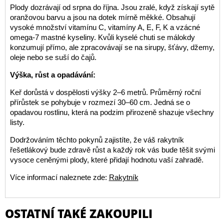
Plody dozrávají od srpna do října. Jsou zralé, když získají sytě
oranžovou barvu a jsou na dotek mírně měkké. Obsahují
vysoké množství vitamínu C, vitamíny A, E, F, K a vzácné
omega-7 mastné kyseliny. Kvůli kyselé chuti se málokdy
konzumují přímo, ale zpracovávají se na sirupy, šťávy, džemy,
oleje nebo se suší do čajů.
Výška, růst a opadávání:
Keř dorůstá v dospělosti výšky 2–6 metrů. Průměrný roční
přírůstek se pohybuje v rozmezí 30–60 cm. Jedná se o
opadavou rostlinu, která na podzim přirozeně shazuje všechny
listy.
Dodržováním těchto pokynů zajistíte, že váš rakytník
řešetlákový bude zdravě růst a každý rok vás bude těšit svými
vysoce ceněnými plody, které přidají hodnotu vaší zahradě.
Více informací naleznete zde:
Rakytník
OSTATNÍ TAKÉ ZAKOUPILI