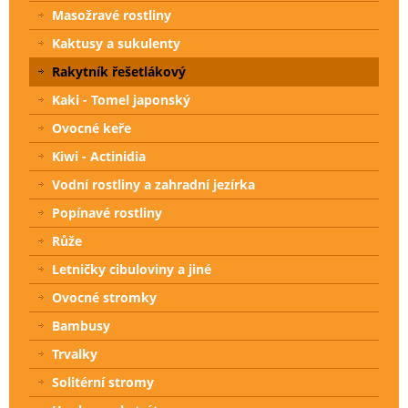
Masožravé rostliny
Kaktusy a sukulenty
Rakytník řešetlákový
Kaki - Tomel japonský
Ovocné keře
Kiwi - Actinidia
Vodní rostliny a zahradní jezírka
Popínavé rostliny
Růže
Letničky cibuloviny a jiné
Ovocné stromky
Bambusy
Trvalky
Solitérní stromy