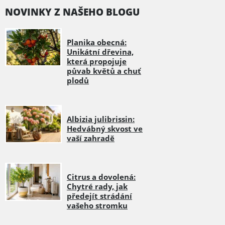
NOVINKY Z NAŠEHO BLOGU
Planika obecná:
Unikátní dřevina,
která propojuje
půvab květů a chuť
plodů
Albizia julibrissin:
Hedvábný skvost ve
vaší zahradě
Citrus a dovolená:
Chytré rady, jak
předejít strádání
vašeho stromku