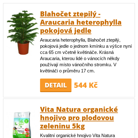
Blahočet ztepilý -
Araucaria heterophylla
pokojová jedle
Araucaria heterophylla, Blahočet ztepilý,
pokojová jedle o jednom kmínku a výšce nyní
cca 65 cm včetně květináče. Krásná
Araucaria, kterou lidé o vánocích někdy
používají místo vánočního stromku. V
květináči o průměru 17 cm.
544 Kč
DETAIL
Vita Natura organické
hnojivo pro plodovou
zeleninu 5kg
Kvalitní organické hnojivo Vita Natura