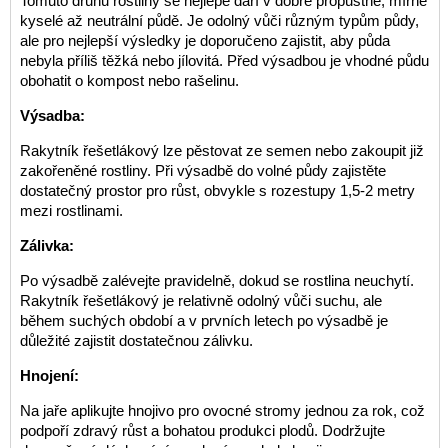
Tomuto druhu rostliny se nejlépe daří v dobře propustné, mírně
kyselé až neutrální půdě. Je odolný vůči různým typům půdy,
ale pro nejlepší výsledky je doporučeno zajistit, aby půda
nebyla příliš těžká nebo jílovitá. Před výsadbou je vhodné půdu
obohatit o kompost nebo rašelinu.
Výsadba:
Rakytník řešetlákový lze pěstovat ze semen nebo zakoupit již
zakořeněné rostliny. Při výsadbě do volné půdy zajistěte
dostatečný prostor pro růst, obvykle s rozestupy 1,5-2 metry
mezi rostlinami.
Zálivka:
Po výsadbě zalévejte pravidelně, dokud se rostlina neuchytí.
Rakytník řešetlákový je relativně odolný vůči suchu, ale
během suchých období a v prvních letech po výsadbě je
důležité zajistit dostatečnou zálivku.
Hnojení:
Na jaře aplikujte hnojivo pro ovocné stromy jednou za rok, což
podpoří zdravý růst a bohatou produkci plodů. Dodržujte