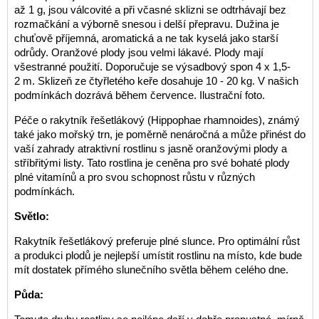
až 1 g, jsou válcovité a při včasné sklizni se odtrhávají bez
rozmačkání a výborně snesou i delší přepravu. Dužina je
chuťově příjemná, aromatická a ne tak kyselá jako starší
odrůdy. Oranžové plody jsou velmi lákavé. Plody mají
všestranné použití. Doporučuje se výsadbový spon 4 x 1,5-
2 m. Sklizeň ze čtyřletého keře dosahuje 10 - 20 kg. V našich
podmínkách dozrává během července. Ilustrační foto.
Péče o rakytník řešetlákový (Hippophae rhamnoides), známý
také jako mořský trn, je poměrně nenáročná a může přinést do
vaší zahrady atraktivní rostlinu s jasně oranžovými plody a
stříbřitými listy. Tato rostlina je ceněna pro své bohaté plody
plné vitamínů a pro svou schopnost růstu v různých
podmínkách.
Světlo:
Rakytník řešetlákový preferuje plné slunce. Pro optimální růst
a produkci plodů je nejlepší umístit rostlinu na místo, kde bude
mít dostatek přímého slunečního světla během celého dne.
Půda: