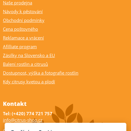
Naše prodejna
Návody k pěstování
Obchodní podmínky
Cena poštovného
Reklamace a vrácení
Afilliate program
Zásilky na Slovensko a EU
Balení rostlin a citrusů
Dostupnost, výška a fotografie rostlin
Kdy citrusy kvetou a plodí
Kontakt
Tel: (+420) 774 721 757
info@citrus-shop.cz
Citrus shop zahradnictví