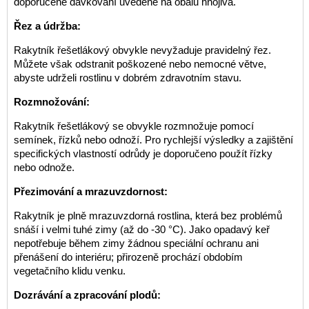
doporučené dávkování uvedené na obalu hnojiva.
Řez a údržba:
Rakytník řešetlákový obvykle nevyžaduje pravidelný řez.
Můžete však odstranit poškozené nebo nemocné větve,
abyste udrželi rostlinu v dobrém zdravotním stavu.
Rozmnožování:
Rakytník řešetlákový se obvykle rozmnožuje pomocí
semínek, řízků nebo odnoží. Pro rychlejší výsledky a zajištění
specifických vlastností odrůdy je doporučeno použít řízky
nebo odnože.
Přezimování a mrazuvzdornost:
Rakytník je plně mrazuvzdorná rostlina, která bez problémů
snáší i velmi tuhé zimy (až do -30 °C). Jako opadavý keř
nepotřebuje během zimy žádnou speciální ochranu ani
přenášení do interiéru; přirozeně prochází obdobím
vegetačního klidu venku.
Dozrávání a zpracování plodů: