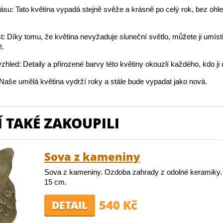
rásu: Tato květina vypadá stejně svěže a krásně po celý rok, bez ohl
t: Díky tomu, že květina nevyžaduje sluneční světlo, můžete ji umíst
.
vzhled: Detaily a přirozené barvy této květiny okouzlí každého, kdo ji 
: Naše umělá květina vydrží roky a stále bude vypadat jako nová.
 TAKÉ ZAKOUPILI
Sova z kameniny
Sova z kameniny. Ozdoba zahrady z odolné keramiky.
15 cm.
540 Kč
DETAIL