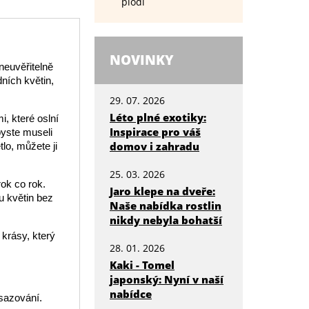
plodí
NOVINKY
neuvěřitelně
dních květin,
29. 07. 2026
Léto plné exotiky:
i, které oslní
Inspirace pro váš
byste museli
domov i zahradu
lo, můžete ji
25. 03. 2026
rok co rok.
Jaro klepe na dveře:
su květin bez
Naše nabídka rostlin
nikdy nebyla bohatší
 krásy, který
28. 01. 2026
Kaki - Tomel
japonský: Nyní v naší
nabídce
esazování.