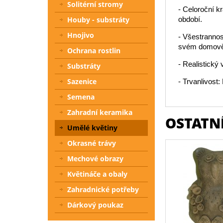
Solitérní stromy
- Celoroční k
Houby - substráty
období.
Hnojivo
- Všestrannos
svém domově
Ochrana rostlin
- Realistický 
Substráty
Sazenice
- Trvanlivost
Semena
Zahradní keramika
OSTATNÍ
Umělé květiny
Okrasné trávy
Mechové obrazy
Květináče a obaly
Zahradnické potřeby
Dárkový poukaz