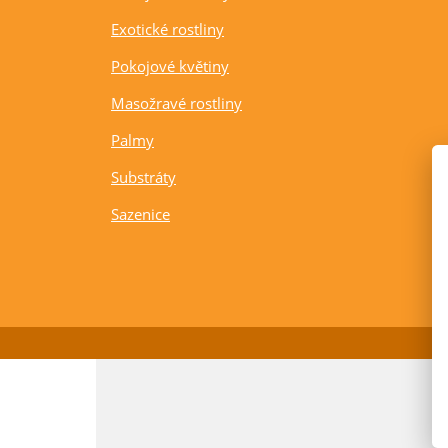
Exotické rostliny
Pokojové květiny
Masožravé rostliny
Palmy
Substráty
Sazenice