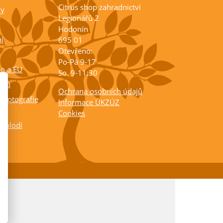
Citrus shop zahradnictví
ky
Legionářů 2
Hodonín
í
695 01
Otevřeno:
Po-Pá 9-17
ko a EU
So 9-11:30
rusů
Ochrana osobních údajů
 fotografie
Informace ÚKZÚZ
Cookies
a plodí