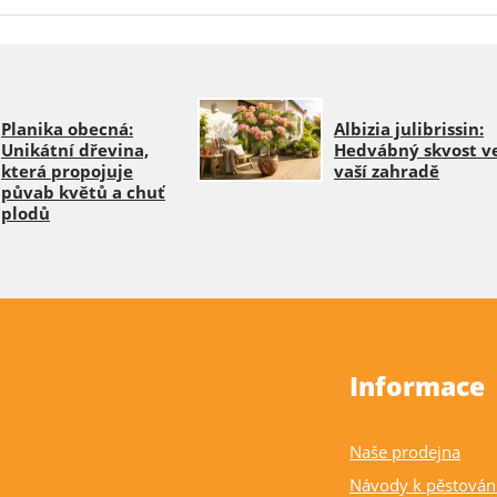
Planika obecná:
Albizia julibrissin:
Unikátní dřevina,
Hedvábný skvost v
která propojuje
vaší zahradě
půvab květů a chuť
plodů
Informace
Naše prodejna
Návody k pěstován