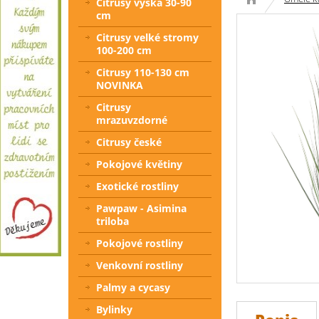
Citrusy výška 30-90
cm
Citrusy velké stromy
100-200 cm
Citrusy 110-130 cm
NOVINKA
Citrusy
mrazuvzdorné
Citrusy české
Pokojové květiny
Exotické rostliny
Pawpaw - Asimina
triloba
Pokojové rostliny
Venkovní rostliny
Palmy a cycasy
Bylinky