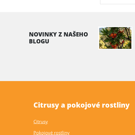
NOVINKY Z NAŠEHO
BLOGU
Citrusy a pokojové rostliny
Citrusy
Pokojové rostliny