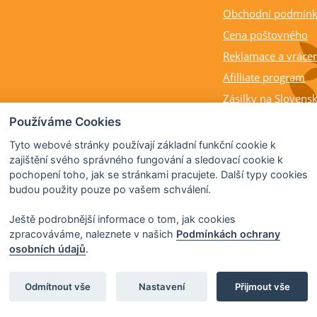
Obchodní podmín
Cena poštovného
Reklamace a vrácen
Afilliate program
Zásilky na Slovens
Balení rostlin a cit
Používáme Cookies
Dostupnost, výška a
Tyto webové stránky používají základní funkční cookie k
rostlin
zajištění svého správného fungování a sledovací cookie k
pochopení toho, jak se stránkami pracujete. Další typy cookies
Kdy citrusy kvetou 
budou použity pouze po vašem schválení.
Ještě podrobnější informace o tom, jak cookies
zpracováváme, naleznete v našich
Podmínkách ochrany
osobních údajů
.
© 2026 Citrus-shop.cz -
Partnerský program
Odmítnout vše
Nastavení
Přijmout vše
Partner ID: