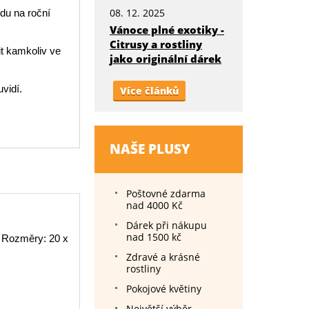
08. 12. 2025
edu na roční
Vánoce plné exotiky -
Citrusy a rostliny
it kamkoliv ve
jako originální dárek
uvidí.
Více článků
NAŠE PLUSY
Poštovné zdarma
nad 4000 Kč
Dárek při nákupu
nad 1500 kč
 Rozměry: 20 x
Zdravé a krásné
rostliny
Pokojové květiny
Největší výběr