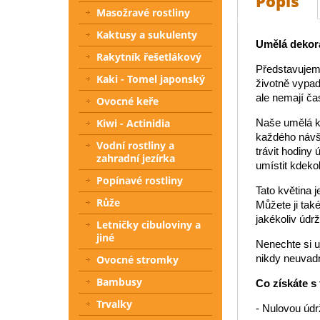
Popis
Masožravé rostliny
Kaktusy a sukulenty
Umělá dekora
Rakytník řešetlákový
Představujeme
Kaki - Tomel japonský
životně vypada
ale nemají čas
Ovocné keře
Kiwi - Actinidia
Naše umělá kv
každého návšt
Vodní rostliny a
trávit hodiny
zahradní jezírka
umístit kdeko
Popínavé rostliny
Tato květina j
Růže
Můžete ji také
jakékoliv údrž
Letničky cibuloviny a
jiné
Nenechte si u
nikdy neuvad
Ovocné stromky
Bambusy
Co získáte s
Trvalky
- Nulovou údr