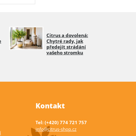
Citrus a dovolená:
e
Chytré rady, jak
předejít strádání
vašeho stromku
Kontakt
Tel: (+420) 774 721 757
info@citrus-shop.cz
í