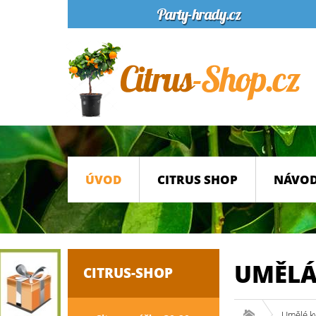
ÚVOD
CITRUS SHOP
NÁVOD
UMĚLÁ
CITRUS-SHOP
Umělé k