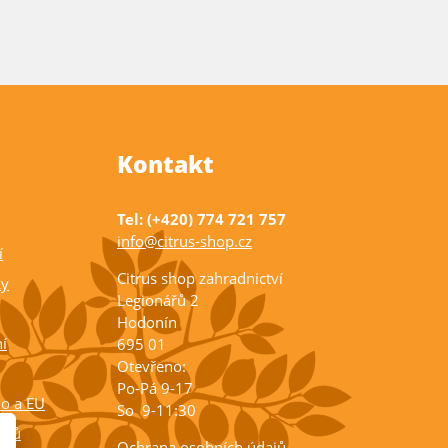
Kontakt
Tel: (+420) 774 721 757
info@citrus-shop.cz
í
Citrus shop zahradnictví
ky
Legionářů 2
Hodonín
í
695 01
Otevřeno:
Po-Pá 9-17
ko a EU
So 9-11:30
rusů
Ochrana osobních údajů