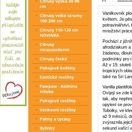
Citrusy výška 30-90
cm
Vanilkovník pl
Citrusy velké stromy
květem. Je pěst
100-200 cm
potravinářství,
Citrusy 110-130 cm
množství práce 
NOVINKA
Pochází z jižníh
Citrusy
afrodiziakum a 
mrazuvzdorné
žádanou, dlouh
Citrusy české
podmínky pro rů
Až v 19. století
Pokojové květiny
tropických obl
také na Srí La
Exotické rostliny
Pawpaw - Asimina
Vanilla plantif
triloba
Ovíjejí se zde
tak, aby nepře
Pokojové rostliny
opylení se prov
Venkovní rostliny
Tobolky, ve kte
až 9 měsíců, d
Palmy a cycasy
zvýraznila jeji
Bylinky
sekund vařící v