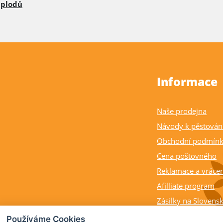
plodů
Informace
Naše prodejna
Návody k pěstován
Obchodní podmín
Cena poštovného
Reklamace a vrácen
Afilliate program
Zásilky na Slovens
Balení rostlin a cit
Používáme Cookies