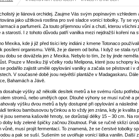
ocholistý je liánová orchidej. Zaujme Vás svým popínavým vzhledem 
ována jako užitková rostlina pro své sladce vonící tobolky. Ty se vyu
 farmacii a parfumerii. Za touto příjemnou vůní a chutí, kterou všichni
a starostí. I z tohoto důvodu patří vanilka mezi nejdražší koření na s
o Mexika, kde ji již před tisíci lety indiáni z kmene Totonaco používal
k posílení organismu. Věřili, že je darem od boha. I když se stala ryc
ou dobu se dovážela jen z Mexika. Nebylo to tím, že by jinde neměl
st. Pouze v Mexiku žijí včelky rodu Melipona, které jsou schopny kv
 se podařilo zajistit umělé opylování vanilky a začala se pěstovat i v 
astech. V současné době jsou největší plantáže v Madagaskaru. Dále
nce, Bahamách a Jávě.
olia dosahuje výšky až několik desítek metrů a ke svému růstu potřeb
 kolem stromů, nebo umělých opor. Dlouhé výhony se musí ručně a p
sahovaly výšku dvou metrů a byly dostupné při opylování a následné 
ádí tenkou bambusovou tyčinkou a to vždy jen zrána, kdy je kvalita p
ré jsou semena kašovité hmoty, se dorůstají délky 15 – 30 cm. Na ros
o doby kdy zelené špičky začnou žloutnout. Pak se ručně sklízí úrod
ch vůně, musí projít fermentací. To znamená, že se čerstvé tobolky sp
odou a pak se suší. Sušením se uvolňuje vonící látka vanilin. Další