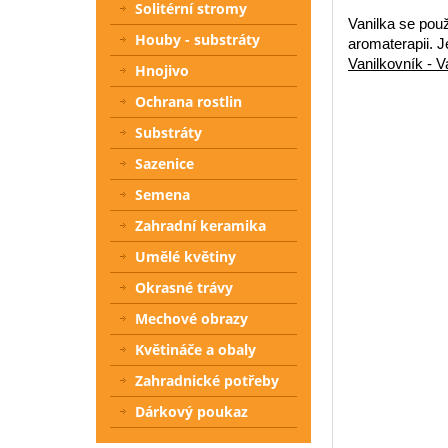
Solitérní stromy
Vanilka se použ
Houby - substráty
aromaterapii. J
Vanilkovník - Va
Hnojivo
Ochrana rostlin
Substráty
Sazenice
Semena
Zahradní keramika
Umělé květiny
Okrasné trávy
Mechové obrazy
Květináče a obaly
Zahradnické potřeby
Dárkový poukaz