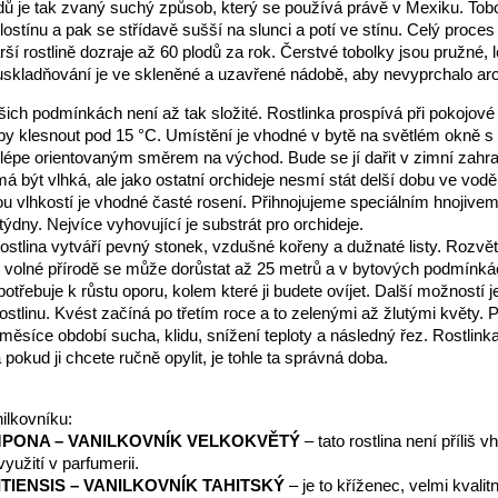
dů je tak zvaný suchý způsob, který se používá právě v Mexiku. Tobo
ostínu a pak se střídavě sušší na slunci a potí ve stínu. Celý proces 
ší rostlině dozraje až 60 plodů za rok. Čerstvé tobolky jsou pružné, l
uskladňování je ve skleněné a uzavřené nádobě, aby nevyprchalo ar
ich podmínkách není až tak složité. Rostlinka prospívá při pokojové 
by klesnout pod 15 °C. Umístění je vhodné v bytě na světlém okně 
jlépe orientovaným směrem na východ. Bude se jí dařit v zimní zahr
má být vlhká, ale jako ostatní orchideje nesmí stát delší dobu ve vod
u vlhkostí je vhodné časté rosení. Přihnojujeme speciálním hnojivem
 týdny. Nejvíce vyhovující je substrát pro orchideje.
ostlina vytváří pevný stonek, vzdušné kořeny a dužnaté listy. Rozvět
e volné přírodě se může dorůstat až 25 metrů a v bytových podmínk
potřebuje k růstu oporu, kolem které ji budete ovíjet. Další možností 
rostlinu. Kvést začíná po třetím roce a to zelenými až žlutými květy. 
 měsíce období sucha, klidu, snížení teploty a následný řez. Rostlink
 pokud ji chcete ručně opylit, je tohle ta správná doba.
ilkovníku:
MPONA – VANILKOVNÍK VELKOKVĚTÝ
– tato rostlina není příliš 
yužití v parfumerii.
ITIENSIS – VANILKOVNÍK TAHITSKÝ
– je to kříženec, velmi kvalitn