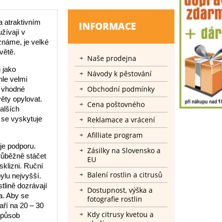
a atraktivním
INFORMACE
žívají v
 známe, je velké
větě.
Naše prodejna
i jako
Návody k pěstování
hle velmi
Obchodní podmínky
a vhodné
ěty opylovat.
Cena poštovného
dalších
 se vyskytuje
Reklamace a vrácení
Afilliate program
uje podporu.
Zásilky na Slovensko a
růběžně stáčet
EU
sklizni. Ruční
Balení rostlin a citrusů
ylu nejvyšší.
tlině dozrávají
Dostupnost, výška a
a. Aby se
fotografie rostlin
aří na 20 – 30
Kdy citrusy kvetou a
 způsob