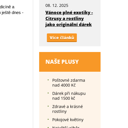
08. 12. 2025
dicíně a
Vánoce plné exotiky -
 ještě dnes -
Citrusy a rostliny
jako originální dárek
Více článků
NAŠE PLUSY
Poštovné zdarma
nad 4000 Kč
Dárek při nákupu
nad 1500 kč
Zdravé a krásné
rostliny
Pokojové květiny
Největší výběr