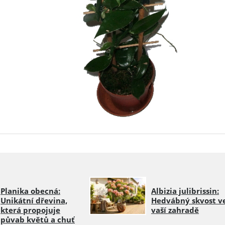
Planika obecná:
Albizia julibrissin:
Unikátní dřevina,
Hedvábný skvost v
která propojuje
vaší zahradě
půvab květů a chuť