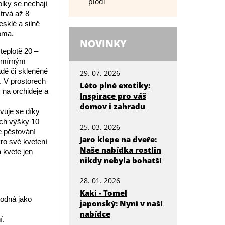
plodí
lky se nechají
trvá až 8
esklé a silně
oma.
NOVINKY
teplotě 20 –
s mírným
adě či skleněné
29. 07. 2026
ě. V prostorech
Léto plné exotiky:
 na orchideje a
Inspirace pro váš
domov i zahradu
vuje se díky
ách výšky 10
25. 03. 2026
je pěstování
Jaro klepe na dveře:
Pro své kvetení
Naše nabídka rostlin
a kvete jen
nikdy nebyla bohatší
28. 01. 2026
Kaki - Tomel
vhodná jako
japonský: Nyní v naší
nabídce
í.