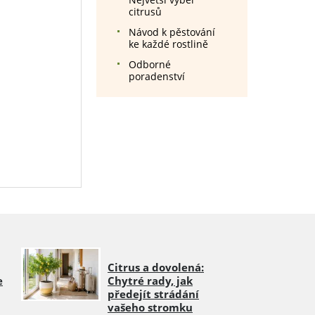
citrusů
Návod k pěstování
ke každé rostlině
Odborné
poradenství
Citrus a dovolená:
e
Chytré rady, jak
předejít strádání
vašeho stromku