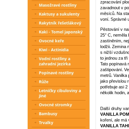
zpracování plo
Masožravé rostliny
zavadnout v pol
měsíců. Na star
Kaktusy a sukulenty
voní. Správné 
Rakytník řešetlákový
Pěstování v naš
Kaki - Tomel japonský
25° C, neměla 
Ovocné keře
zastíněním, ne
lodžii. Zemina 
Kiwi - Actinidia
s nižší vzdušno
to jednou za tři
Vodní rostliny a
zahradní jezírka
Tato popínavá r
zaštipování. V
Popínavé rostliny
metrů. Vanilka 
jako převislou 
Růže
potřebuje asi 2
Letničky cibuloviny a
několik hodin, a
jiné
Ovocné stromky
Další druhy van
Bambusy
VANILLA PO
koření, ale má v
Trvalky
VANILLA TAH