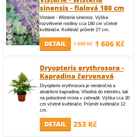
sinensis - fialová 180 cm
Vistárie - Wisteria sinensis. Výška
rozvětvené rostliny cca 180 cm včetně
květináče. Květináč průměr 27 cm.
1 606 Kč
DETAIL
1 690 Kč
Dryopteris erythrosora -
Kapradina červenavá
Dryopteris erythrosora je nenáročná a
atraktivní kapradina. Vhodná do interiéru, tak
na polostinné místa v zahradě. Výška cca 30
cm včetně květináče. Průměr květináče 12
cm.
253 Kč
DETAIL