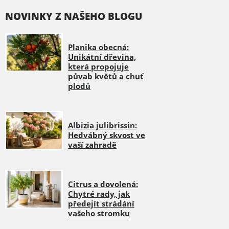
NOVINKY Z NAŠEHO BLOGU
Planika obecná:
Unikátní dřevina,
která propojuje
půvab květů a chuť
plodů
Albizia julibrissin:
Hedvábný skvost ve
vaší zahradě
Citrus a dovolená:
Chytré rady, jak
předejít strádání
vašeho stromku