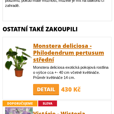
podzimu, pokud máte možnost, můžete je mít na balkonu či
zahradě.
OSTATNÍ TAKÉ ZAKOUPILI
Monstera deliciosa -
Philodendrum pertusum
střední
Monstera deliciosa exotická pokojová rostlina
o výšce cca +- 40 cm včetně květináče.
Průměr květináče 14 cm.
430 Kč
DETAIL
DOPORUČUJEME
SLEVA
Vistárie - Wisteria