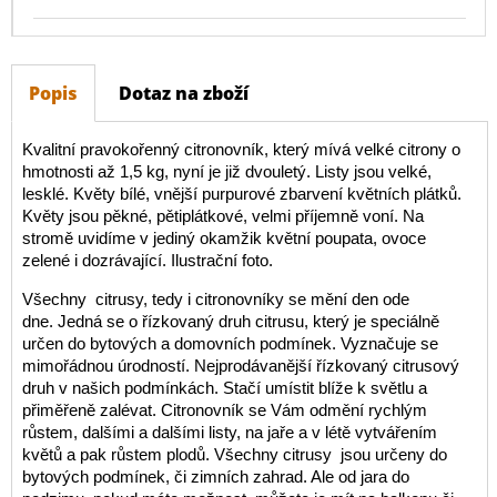
Popis
Dotaz na zboží
Kvalitní pravokořenný citronovník, který mívá velké citrony o
hmotnosti až 1,5 kg, nyní je již dvouletý. Listy jsou velké,
lesklé. Květy bílé, vnější purpurové zbarvení květních plátků.
Květy jsou pěkné, pětiplátkové, velmi příjemně voní. Na
stromě uvidíme v jediný okamžik květní poupata, ovoce
zelené i dozrávající. Ilustrační foto.
Všechny citrusy, tedy i citronovníky se mění den ode
dne. Jedná se o řízkovaný druh citrusu, který je speciálně
určen do bytových a domovních podmínek. Vyznačuje se
mimořádnou úrodností. Nejprodávanější řízkovaný citrusový
druh v našich podmínkách. Stačí umístit blíže k světlu a
přiměřeně zalévat. Citronovník se Vám odmění rychlým
růstem, dalšími a dalšími listy, na jaře a v létě vytvářením
květů a pak růstem plodů. Všechny citrusy jsou určeny do
bytových podmínek, či zimních zahrad. Ale od jara do