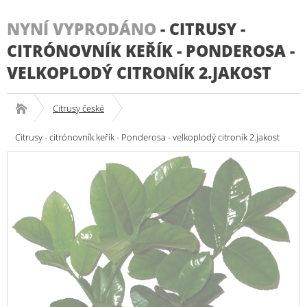
NYNÍ VYPRODÁNO
-
CITRUSY -
CITRÓNOVNÍK KEŘÍK - PONDEROSA -
VELKOPLODÝ CITRONÍK 2.JAKOST
Citrusy české
Citrusy - citrónovník keřík - Ponderosa - velkoplodý citroník 2.jakost