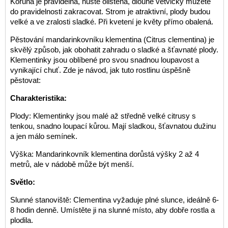
Koruna je pravidelná, hustě olistěná, dlouhé větvičky můžete
do pravidelnosti zakracovat. Strom je atraktivní, plody budou
velké a ve zralosti sladké. Při kvetení je květy přímo obalená.
Pěstování mandarinkovníku klementina (Citrus clementina) je
skvělý způsob, jak obohatit zahradu o sladké a šťavnaté plody.
Klementinky jsou oblíbené pro svou snadnou loupavost a
vynikající chuť. Zde je návod, jak tuto rostlinu úspěšně
pěstovat:
Charakteristika:
Plody: Klementinky jsou malé až středně velké citrusy s
tenkou, snadno loupací kůrou. Mají sladkou, šťavnatou dužinu
a jen málo semínek.
Výška: Mandarinkovník klementina dorůstá výšky 2 až 4
metrů, ale v nádobě může být menší.
Světlo:
Slunné stanoviště: Clementina vyžaduje plné slunce, ideálně 6-
8 hodin denně. Umístěte ji na slunné místo, aby dobře rostla a
plodila.