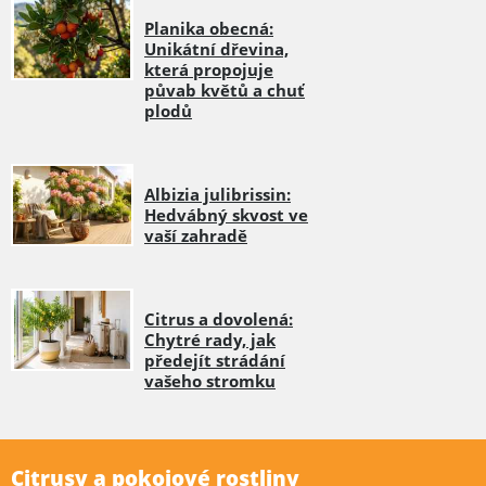
Planika obecná:
Unikátní dřevina,
která propojuje
půvab květů a chuť
plodů
Albizia julibrissin:
Hedvábný skvost ve
vaší zahradě
Citrus a dovolená:
Chytré rady, jak
předejít strádání
vašeho stromku
Citrusy a pokojové rostliny