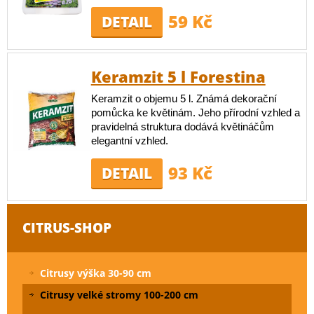
59 Kč
DETAIL
Keramzit 5 l Forestina
Keramzit o objemu 5 l. Známá dekorační
pomůcka ke květinám. Jeho přírodní vzhled a
pravidelná struktura dodává květináčům
elegantní vzhled.
93 Kč
DETAIL
CITRUS-SHOP
Citrusy výška 30-90 cm
Citrusy velké stromy 100-200 cm