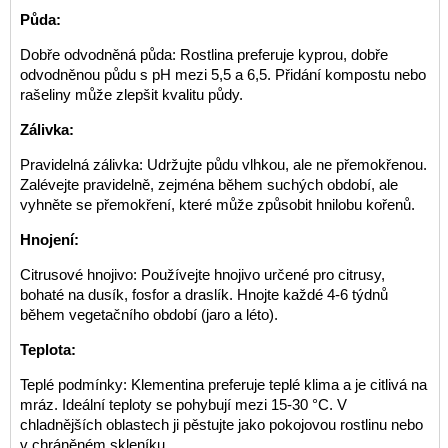
Půda:
Dobře odvodněná půda: Rostlina preferuje kyprou, dobře
odvodněnou půdu s pH mezi 5,5 a 6,5. Přidání kompostu nebo
rašeliny může zlepšit kvalitu půdy.
Zálivka:
Pravidelná zálivka: Udržujte půdu vlhkou, ale ne přemokřenou.
Zalévejte pravidelně, zejména během suchých období, ale
vyhněte se přemokření, které může způsobit hnilobu kořenů.
Hnojení:
Citrusové hnojivo: Používejte hnojivo určené pro citrusy,
bohaté na dusík, fosfor a draslík. Hnojte každé 4-6 týdnů
během vegetačního období (jaro a léto).
Teplota:
Teplé podmínky: Klementina preferuje teplé klima a je citlivá na
mráz. Ideální teploty se pohybují mezi 15-30 °C. V
chladnějších oblastech ji pěstujte jako pokojovou rostlinu nebo
v chráněném skleníku.