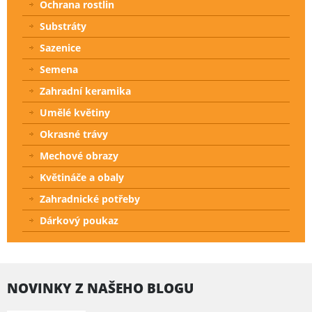
Ochrana rostlin
Substráty
Sazenice
Semena
Zahradní keramika
Umělé květiny
Okrasné trávy
Mechové obrazy
Květináče a obaly
Zahradnické potřeby
Dárkový poukaz
NOVINKY Z NAŠEHO BLOGU