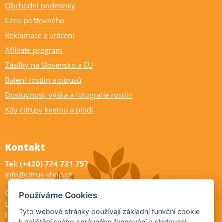
Obchodní podmínky
Cena poštovného
Reklamace a vrácení
Afilliate program
Zásilky na Slovensko a EU
Balení rostlin a citrusů
Dostupnost, výška a fotografie rostlin
Kdy citrusy kvetou a plodí
Kontakt
Tel: (+420) 774 721 757
info@citrus-shop.cz
Citrus shop zahradnictví
Používáme Cookies
Legionářů 2
Tyto webové stránky používají základní funkční cookie
Hodonín
k zajištění svého správného fungování a sledovací