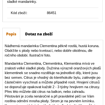
sladké mandarinky.
Kód zboží:
86451
Popis
Dotaz na zboží
Nádherná mandarinka Clementina pěkně rostlá, hustá koruna.
Obdržíte s plody nebo kvetoucí, nebo dobře olistěnou, dle
ročního období. Ilustrační foto.
Mandarinka Clementina, Clementinka, Klementina mívá ve
zralosti velké sladké plody. Dužnina výrazně oranžových plodů
klementinek se snadno rozděluje na jednotlivé díly, které jsou
bez semen. Citrus je vhodný do kteréhokoliv bytu, zalévejte po
částečném vyschnutí a můžete případně rosit. Hnojení citrusů
se doporučuje opakovat každé 2 - 3 týdny hnojivem na citrusy.
Přes léto můžete dát citrus na balkon, nebo zahradu.
Pěstování je zcela nenáročné a při pravidelné péči se Vám
rostlina odmění mnoha plody. Strom je na pevném kmínku.