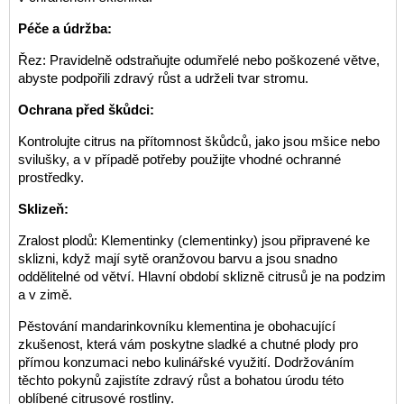
Péče a údržba:
Řez: Pravidelně odstraňujte odumřelé nebo poškozené větve,
abyste podpořili zdravý růst a udrželi tvar stromu.
Ochrana před škůdci:
Kontrolujte citrus na přítomnost škůdců, jako jsou mšice nebo
svilušky, a v případě potřeby použijte vhodné ochranné
prostředky.
Sklizeň:
Zralost plodů: Klementinky (clementinky) jsou připravené ke
sklizni, když mají sytě oranžovou barvu a jsou snadno
oddělitelné od větví. Hlavní období sklizně citrusů je na podzim
a v zimě.
Pěstování mandarinkovníku klementina je obohacující
zkušenost, která vám poskytne sladké a chutné plody pro
přímou konzumaci nebo kulinářské využití. Dodržováním
těchto pokynů zajistíte zdravý růst a bohatou úrodu této
oblíbené citrusové rostliny.