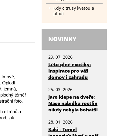
Kdy citrusy kvetou a
plodí
NOVINKY
29. 07. 2026
Léto plné exotiky:
Inspirace pro váš
e tmavé,
domov i zahradu
. Oplodí
á, jemná,
25. 03. 2026
e plodný téměř
Jaro klepe na dveře:
strační foto.
Naše nabídka rostlin
nikdy nebyla bohatší
h citrónů a
od, jak
28. 01. 2026
Kaki - Tomel
japonský: Nyní v naší