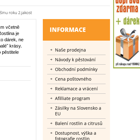
šinu roku 2.jakost
 cm včetně
INFORMACE
ostlina je
ko dárek, ne
alé" krásy.
Naše prodejna
 pěstitele
Návody k pěstování
Obchodní podmínky
Cena poštovného
Reklamace a vrácení
Afilliate program
Zásilky na Slovensko a
EU
Balení rostlin a citrusů
Dostupnost, výška a
fotografie rostlin