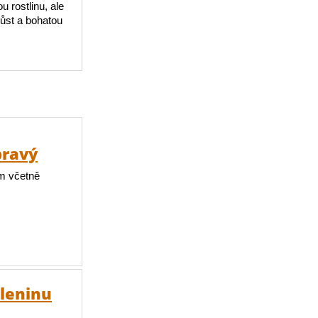
 rostlinu, ale
růst a bohatou
pravý
m včetně
eleninu