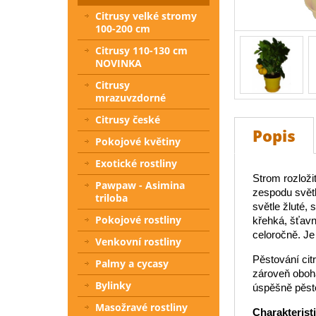
Citrusy velké stromy
100-200 cm
Citrusy 110-130 cm
NOVINKA
Citrusy
mrazuvzdorné
Citrusy české
Popis
Pokojové květiny
Exotické rostliny
Strom rozloži
Pawpaw - Asimina
zespodu světle
triloba
světle žluté,
Pokojové rostliny
křehká, šťavn
celoročně. Je 
Venkovní rostliny
Pěstování citr
Palmy a cycasy
zároveň oboha
Bylinky
úspěšně pěsto
Masožravé rostliny
Charakterist