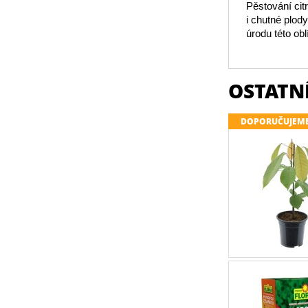
Pěstování cit
i chutné plod
úrodu této obl
OSTATNÍ
DOPORUČUJEM