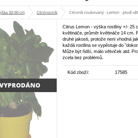
výška 30-90 cm
Citrónovník
Citroník roubovaný - Lemon - plodí vět
Citrus Lemon - výška rostliny +/- 25
květináče, průměr květináče 14 cm. R
druhé jakosti, protože není vhodná ja
každá rostlina se vypěstuje do "dokon
Může být řidší, málo větviček atd. Pro
zcela bez problémů.
Kód zboží:
17585
 VYPRODÁNO