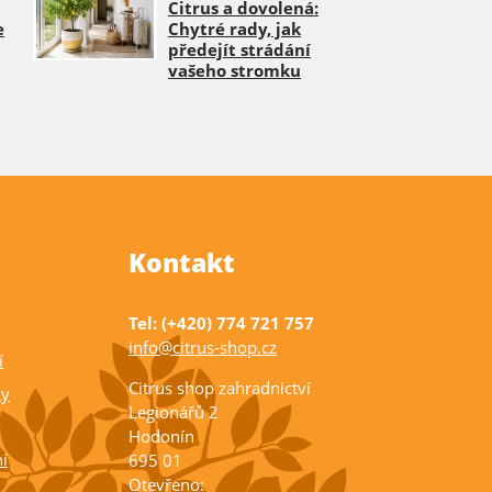
Citrus a dovolená:
e
Chytré rady, jak
předejít strádání
vašeho stromku
Kontakt
Tel: (+420) 774 721 757
info@citrus-shop.cz
í
Citrus shop zahradnictví
ky
Legionářů 2
Hodonín
í
695 01
Otevřeno: