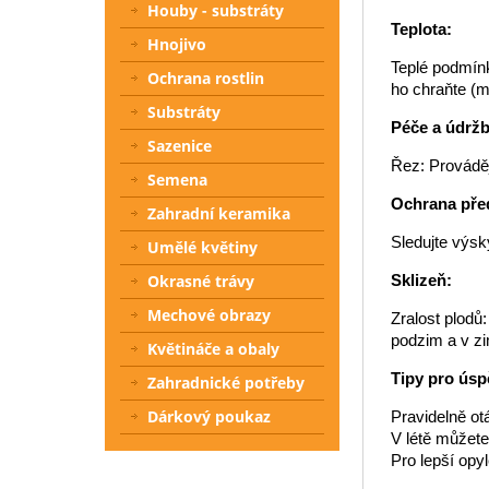
Houby - substráty
Teplota:
Hnojivo
Teplé podmínk
Ochrana rostlin
ho chraňte (m
Substráty
Péče a údržb
Sazenice
Řez: Prováděj
Semena
Ochrana pře
Zahradní keramika
Sledujte výsk
Umělé květiny
Sklizeň:
Okrasné trávy
Mechové obrazy
Zralost plodů:
podzim a v z
Květináče a obaly
Tipy pro úsp
Zahradnické potřeby
Dárkový poukaz
Pravidelně ot
V létě můžete
Pro lepší opy