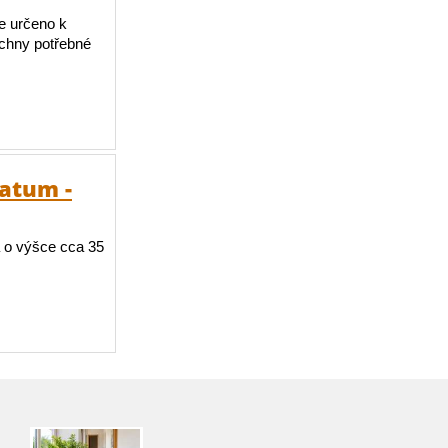
je určeno k
echny potřebné
atum -
 o výšce cca 35