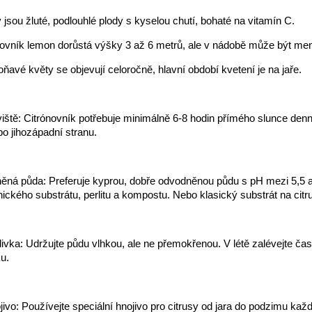
 jsou žluté, podlouhlé plody s kyselou chutí, bohaté na vitamín C.
ovník lemon dorůstá výšky 3 až 6 metrů, ale v nádobě může být men
oňavé květy se objevují celoročně, hlavní období kvetení je na jaře.
iště: Citrónovník potřebuje minimálně 6-8 hodin přímého slunce den
bo jihozápadní stranu.
ná půda: Preferuje kyprou, dobře odvodněnou půdu s pH mezi 5,5 a 
ckého substrátu, perlitu a kompostu. Nebo klasický substrát na citr
livka: Udržujte půdu vlhkou, ale ne přemokřenou. V létě zalévejte čast
u.
jivo: Používejte speciální hnojivo pro citrusy od jara do podzimu každ