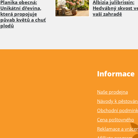
Planika obecná:
Albizia julibrissin:
Unikátní dřevina,
Hedvábný skvost v
která propojuje
vaší zahradě
půvab květů a chuť
plodů
Informace
Naše prodejna
Návody k pěstován
Obchodní podmín
Cena poštovného
Reklamace a vrácen
Afilliate program