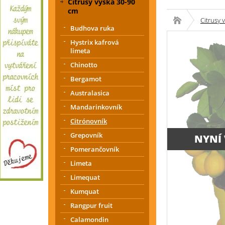
Citrusy výška 30-90
cm
Citrusy 
Budhova ruka
Hystrix kafrová
limeta
Chinotto
Bergamot
Australasica
Mandarinkovník
Citrónovník
Grepovník
NYNÍ
Pomerančovník
Limeta
Limequat
Kumquat
Rangpur fruit
Calamondin