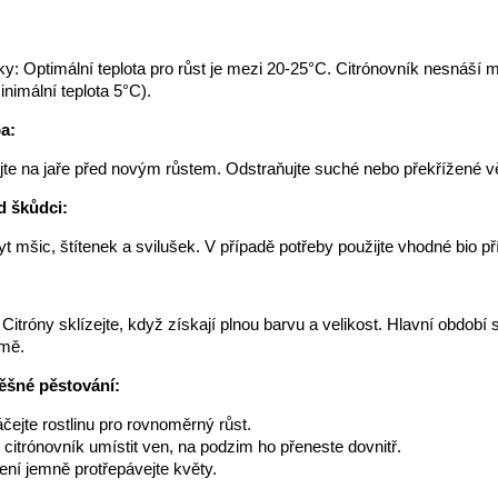
y: Optimální teplota pro růst je mezi 20-25°C. Citrónovník nesnáší 
inimální teplota 5°C).
a:
te na jaře před novým růstem. Odstraňujte suché nebo překřížené v
d škůdci:
yt mšic, štítenek a svilušek. V případě potřeby použijte vhodné bio př
 Citróny sklízejte, když získají plnou barvu a velikost. Hlavní období s
imě.
ěšné pěstování:
áčejte rostlinu pro rovnoměrný růst.
 citrónovník umístit ven, na podzim ho přeneste dovnitř.
lení jemně protřepávejte květy.