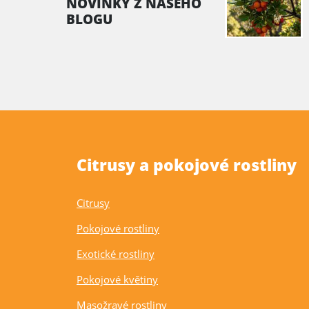
NOVINKY Z NAŠEHO
BLOGU
Citrusy a pokojové rostliny
Citrusy
Pokojové rostliny
Exotické rostliny
Pokojové květiny
Masožravé rostliny