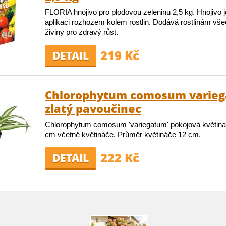
FLORIA hnojivo pro plodovou zeleninu 2,5 kg. Hnojivo 
aplikaci rozhozem kolem rostlin. Dodává rostlinám vš
živiny pro zdravý růst.
219 Kč
DETAIL
Chlorophytum comosum varieg
zlatý pavoučinec
Chlorophytum comosum 'variegatum' pokojová květina
cm včetně květináče. Průměr květináče 12 cm.
222 Kč
DETAIL