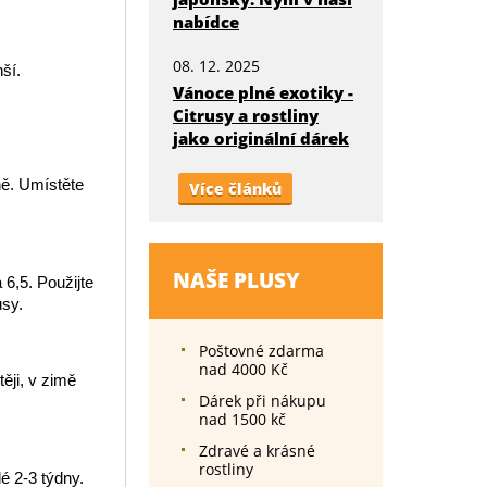
nabídce
08. 12. 2025
ší.
Vánoce plné exotiky -
Citrusy a rostliny
jako originální dárek
ně. Umístěte
Více článků
NAŠE PLUSY
6,5. Použijte
usy.
Poštovné zdarma
nad 4000 Kč
ěji, v zimě
Dárek při nákupu
nad 1500 kč
Zdravé a krásné
rostliny
é 2-3 týdny.