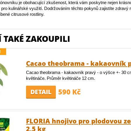
rónovníku je obohacující zkušenost, která vám poskytne nejen krásnou
y pro kulinářské využití. Dodržováním těchto pokynů zajistíte zdravý 
íbené citrusové rostliny.
 TAKÉ ZAKOUPILI
E
Cacao theobrama - kakaovník 
Cacao theobrama - kakaovník pravý - o výšce +- 30 c
květináče. Průměr květináče 12 cm.
590 Kč
DETAIL
FLORIA hnojivo pro plodovou z
2,5 kg