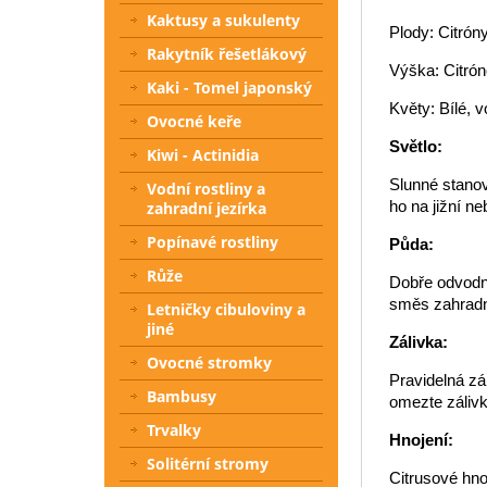
Kaktusy a sukulenty
Plody: Citróny
Rakytník řešetlákový
Výška: Citrón
Kaki - Tomel japonský
Květy: Bílé, v
Ovocné keře
Světlo:
Kiwi - Actinidia
Slunné stanov
Vodní rostliny a
ho na jižní ne
zahradní jezírka
Popínavé rostliny
Půda:
Růže
Dobře odvodně
směs zahradni
Letničky cibuloviny a
jiné
Zálivka:
Ovocné stromky
Pravidelná zá
Bambusy
omezte zálivk
Trvalky
Hnojení:
Solitérní stromy
Citrusové hno