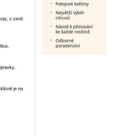
Pokojové květiny
Největší výběr
citrusů
mráz, v zimě
Návod k pěstování
ke každé rostlině
Odborné
poradenství
ětve.
ípravky.
klizně je na