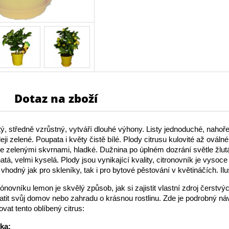
Dotaz na zboží
tý, středně vzrůstný, vytváří dlouhé výhony. Listy jednoduché, nahoř
ji zelené. Poupata i květy čistě bílé. Plody citrusu kulovité až oválné
 se zelenými skvrnami, hladké. Dužnina po úplném dozrání světle žlut
atá, velmi kyselá. Plody jsou vynikající kvality, citronovník je vysoc
vhodný jak pro skleníky, tak i pro bytové pěstování v květináčích. Ilu
ónovníku lemon je skvělý způsob, jak si zajistit vlastní zdroj čerstvýc
tit svůj domov nebo zahradu o krásnou rostlinu. Zde je podrobný náv
vat tento oblíbený citrus:
ika: