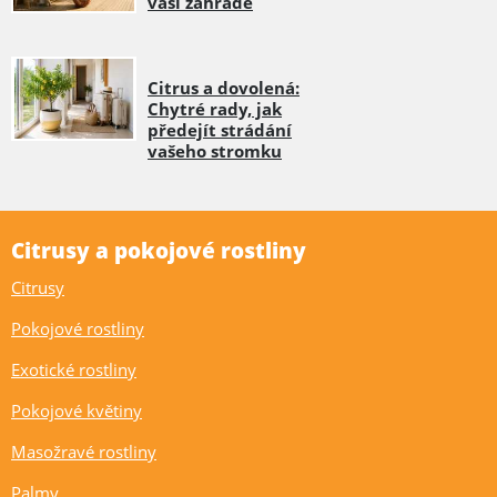
vaší zahradě
Citrus a dovolená:
Chytré rady, jak
předejít strádání
vašeho stromku
Citrusy a pokojové rostliny
Citrusy
Pokojové rostliny
Exotické rostliny
Pokojové květiny
Masožravé rostliny
Palmy