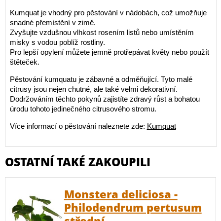
Kumquat je vhodný pro pěstování v nádobách, což umožňuje
snadné přemístění v zimě.
Zvyšujte vzdušnou vlhkost rosením listů nebo umístěním
misky s vodou poblíž rostliny.
Pro lepší opylení můžete jemně protřepávat květy nebo použít
štěteček.
Pěstování kumquatu je zábavné a odměňující. Tyto malé
citrusy jsou nejen chutné, ale také velmi dekorativní.
Dodržováním těchto pokynů zajistíte zdravý růst a bohatou
úrodu tohoto jedinečného citrusového stromu.
Více informací o pěstování naleznete zde:
Kumquat
OSTATNÍ TAKÉ ZAKOUPILI
Monstera deliciosa -
Philodendrum pertusum
střední