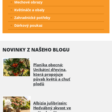
Mechové obrazy
Květináče a obaly
Zahradnické potřeby
Dárkový poukaz
NOVINKY Z NAŠEHO BLOGU
Planika obecná:
Unikátní dřevina,
která propojuje
půvab květů a chuť
plodů
Albizia julibrissin:
Hedvábný skvost ve