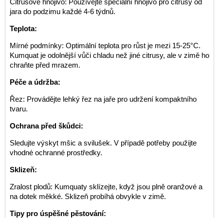
Citrusové hnojivo: Používejte speciální hnojivo pro citrusy od
jara do podzimu každé 4-6 týdnů.
Teplota:
Mírné podmínky: Optimální teplota pro růst je mezi 15-25°C.
Kumquat je odolnější vůči chladu než jiné citrusy, ale v zimě ho
chraňte před mrazem.
Péče a údržba:
Řez: Provádějte lehký řez na jaře pro udržení kompaktního
tvaru.
Ochrana před škůdci:
Sledujte výskyt mšic a svilušek. V případě potřeby použijte
vhodné ochranné prostředky.
Sklizeň:
Zralost plodů: Kumquaty sklízejte, když jsou plně oranžové a
na dotek měkké. Sklizeň probíhá obvykle v zimě.
Tipy pro úspěšné pěstování: