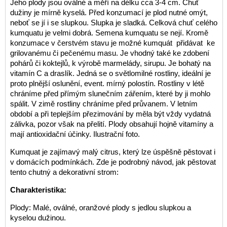
Jeho plody jsou oválné a měří na délku cca 3-4 cm. Chuť
dužiny je mírně kyselá. Před konzumací je plod nutné omýt,
neboť se jí i se slupkou. Slupka je sladká. Celková chuť celého
kumquatu je velmi dobrá. Semena kumquatu se nejí. Kromě
konzumace v čerstvém stavu je možné kumquát přidávat ke
grilovanému či pečenému masu. Je vhodný také ke zdobení
pohárů či koktejlů, k výrobě marmelády, sirupu. Je bohatý na
vitamín C a draslík. Jedná se o světlomilné rostliny, ideální je
proto plnější oslunění, event. mírný polostín. Rostliny v létě
chráníme před přímým slunečním zářením, které by ji mohlo
spálit. V zimě rostliny chráníme před průvanem. V letním
období a při teplejším přezimování by měla být vždy vydatná
zálivka, pozor však na přelití. Plody obsahují hojně vitamíny a
mají antioxidační účinky. Ilustrační foto.
Kumquat je zajímavý malý citrus, který lze úspěšně pěstovat i
v domácích podmínkách. Zde je podrobný návod, jak pěstovat
tento chutný a dekorativní strom:
Charakteristika:
Plody: Malé, oválné, oranžové plody s jedlou slupkou a
kyselou dužinou.