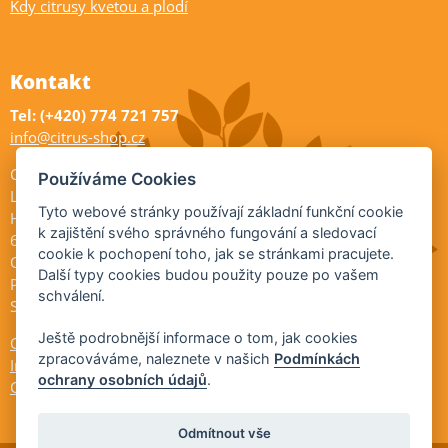
Kdy citrusy kvetou a plodí
Kontakt
Tel: (+420) 774 721 757
info@citrus-shop.cz
Citrus shop zahradnictví
Používáme Cookies
Legionářů 2
Tyto webové stránky používají základní funkční cookie
Hodonín
k zajištění svého správného fungování a sledovací
695 01
cookie k pochopení toho, jak se stránkami pracujete.
Otevřeno:
Další typy cookies budou použity pouze po vašem
Po-Pá 9-17
schválení.
So 9-11:30
Ještě podrobnější informace o tom, jak cookies
Ochrana osobních údajů
zpracováváme, naleznete v našich
Podmínkách
Informace ÚKZÚZ
ochrany osobních údajů
.
Cookies
Odmítnout vše