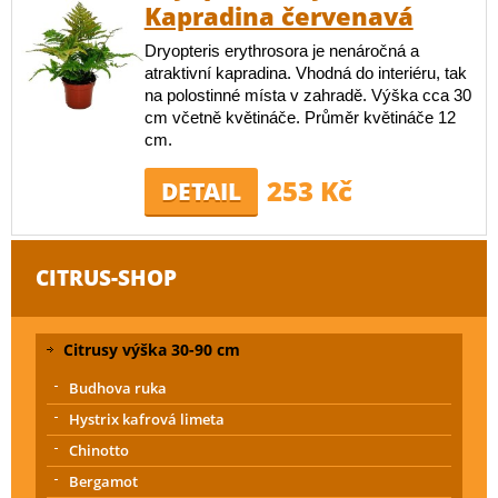
Kapradina červenavá
Dryopteris erythrosora je nenáročná a
atraktivní kapradina. Vhodná do interiéru, tak
na polostinné místa v zahradě. Výška cca 30
cm včetně květináče. Průměr květináče 12
cm.
253 Kč
DETAIL
CITRUS-SHOP
Citrusy výška 30-90 cm
Budhova ruka
Hystrix kafrová limeta
Chinotto
Bergamot