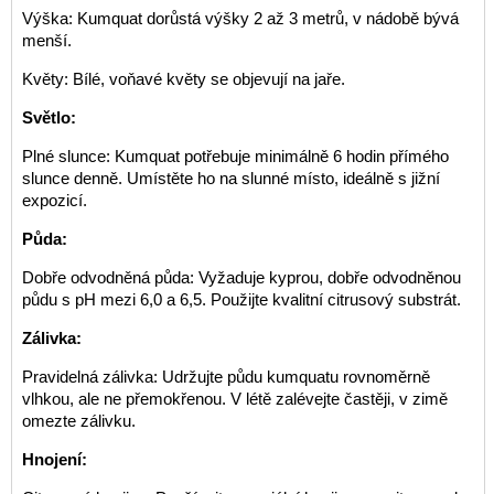
Výška: Kumquat dorůstá výšky 2 až 3 metrů, v nádobě bývá
menší.
Květy: Bílé, voňavé květy se objevují na jaře.
Světlo:
Plné slunce: Kumquat potřebuje minimálně 6 hodin přímého
slunce denně. Umístěte ho na slunné místo, ideálně s jižní
expozicí.
Půda:
Dobře odvodněná půda: Vyžaduje kyprou, dobře odvodněnou
půdu s pH mezi 6,0 a 6,5. Použijte kvalitní citrusový substrát.
Zálivka:
Pravidelná zálivka: Udržujte půdu kumquatu rovnoměrně
vlhkou, ale ne přemokřenou. V létě zalévejte častěji, v zimě
omezte zálivku.
Hnojení: