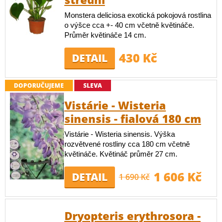
Monstera deliciosa exotická pokojová rostlina
o výšce cca +- 40 cm včetně květináče.
Průměr květináče 14 cm.
430 Kč
DETAIL
DOPORUČUJEME
SLEVA
Vistárie - Wisteria
sinensis - fialová 180 cm
Vistárie - Wisteria sinensis. Výška
rozvětvené rostliny cca 180 cm včetně
květináče. Květináč průměr 27 cm.
1 606 Kč
DETAIL
1 690 Kč
Dryopteris erythrosora -