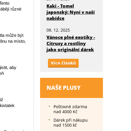
Tento
Kaki - Tomel
rábějí různé
japonský: Nyní v naší
nabídce
08. 12. 2025
ětla může být
Vánoce plné exotiky -
linu na místo,
Citrusy a rostliny
jako originální dárek
Více článků
stit, aby
eň
NAŠE PLUSY
iž
dostatek
Poštovné zdarma
nad 4000 Kč
Dárek při nákupu
nad 1500 kč