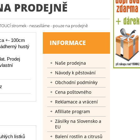
 NA PRODEJNĚ
VETOUCÍ stromek - nezasíláme - pouze na prodejně
cca +- 100cm
INFORMACE
nádherný hustý
at. Prodej
Naše prodejna
vlastní
Návody k pěstování
Obchodní podmínky
z
Cena poštovného
Reklamace a vrácení
Afilliate program
Zásilky na Slovensko a
EU
Balení rostlin a citrusů
uhlých lístků