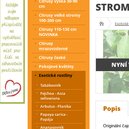
Citrusy výška 30-90
STROM
cm
Citrusy velké stromy
100-200 cm
Exotické
Citrusy 110-130 cm
NOVINKA
Citrusy
mrazuvzdorné
Citrusy české
NYNÍ
Pokojové květiny
Exotické rostliny
Tabákovník
Fejchoa - Acca
sellowiana
Arbutus - Planika
Popis
Papaya carica -
Papája
Originální čaj
Ananasovník