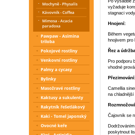
Po výsadbě za
Mochyně - Physalis
vyžaduje kons
Kávovník - Coffea
stagnaci vody
Mimosa - Acacia
Hnojení:
paradoxa
Během vegetač
Pawpaw - Asimina
hnojivem pro 
triloba
Pokojové rostliny
Řez a údržba
Venkovní rostliny
Pro podporu b
vhodné provád
Palmy a cycasy
Přezimování
Bylinky
Masožravé rostliny
Camellia sinen
na chladnější
Kaktusy a sukulenty
Rozmnožová
Rakytník řešetlákový
Čajovník se n
Kaki - Tomel japonský
Ovocné keře
Dodržováním t
poskytnout li
Kiwi - Actinidia