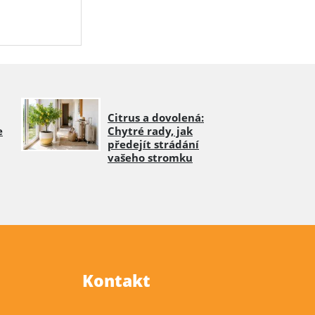
Citrus a dovolená:
e
Chytré rady, jak
předejít strádání
vašeho stromku
Kontakt