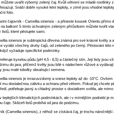
si můžete uvařit výborný zelený čaj. Kvůli větvení se mladé rostlinky z
esazují. Snáší dobře vysoké letní teploty, v zimě jsou vhodné teplo
ční foto.
astní čajovník - Camellia sinensis - a přineste kousek Orientu přímo 
na balkon! S tímto úchvatným zeleným přírůstkem můžete tvořit vlas
listů, které pěstujete sami.
llia sinensis je subtropická dřevina známá pro své krásné květy a 
 se vyrábí všechny druhy čajů, od zeleného po černý. Pěstování této ro
 když vyžaduje specifické podmínky.
preferuje kyselou půdu (pH 4,5 - 6,5) a částečný stín. Její listy jsou v
zimu do jara, přičemž květy jsou bílé s nádechem růžové a vydávají
ody jsou malé tobolky obsahující semena.
llia sinensis je mrazuvzdorný a snese teploty až do -10°C. Ovšem 
stit mu dostatečnou zálivku a ochranu před větrem. Pokud jej chcete p
tředí, potřebuje jasný a chladný prostor s dostatkem světla, ale mimo
 v teplejších klimatických podmínkách, ale i v mírnějším podnebí je m
bu čaje. Sklizeň listů probíhá od jara do podzimu.
ík (Camellia sinensis), z něhož se získává čaj, je trochu náročnější