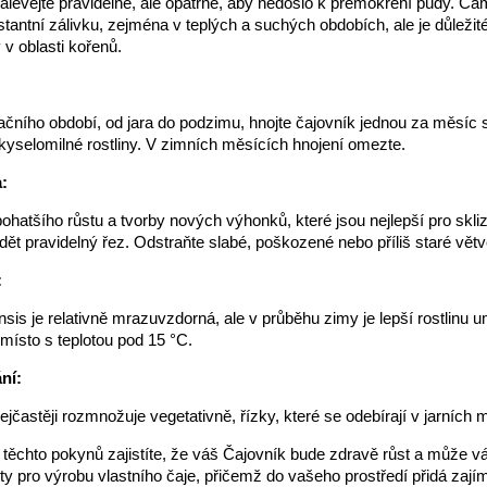
lévejte pravidelně, ale opatrně, aby nedošlo k přemokření půdy. Cam
tantní zálivku, zejména v teplých a suchých obdobích, ale je důležité
 v oblasti kořenů.
ního období, od jara do podzimu, hnojte čajovník jednou za měsíc 
kyselomilné rostliny. V zimních měsících hnojení omezte.
:
ohatšího růstu a tvorby nových výhonků, které jsou nejlepší pro skliz
ět pravidelný řez. Odstraňte slabé, poškozené nebo příliš staré větv
:
sis je relativně mrazuvzdorná, ale v průběhu zimy je lepší rostlinu um
 místo s teplotou pod 15 °C.
ní:
ejčastěji rozmnožuje vegetativně, řízky, které se odebírají v jarních 
ěchto pokynů zajistíte, že váš Čajovník bude zdravě růst a může 
sty pro výrobu vlastního čaje, přičemž do vašeho prostředí přidá zají