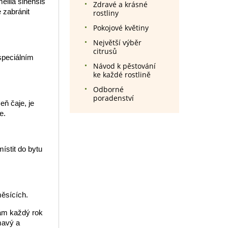
ellia sinensis
Zdravé a krásné
 zabránit
rostliny
Pokojové květiny
Největší výběr
citrusů
speciálním
Návod k pěstování
ke každé rostlině
Odborné
poradenství
eň čaje, je
e.
ístit do bytu
měsících.
vám každý rok
mavý a