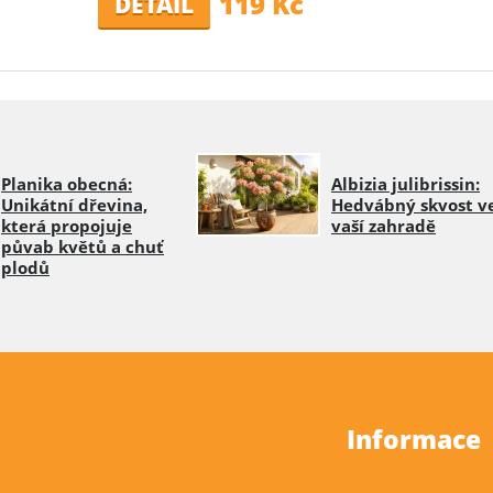
119 Kč
DETAIL
Planika obecná:
Albizia julibrissin:
Unikátní dřevina,
Hedvábný skvost v
která propojuje
vaší zahradě
půvab květů a chuť
plodů
Informace