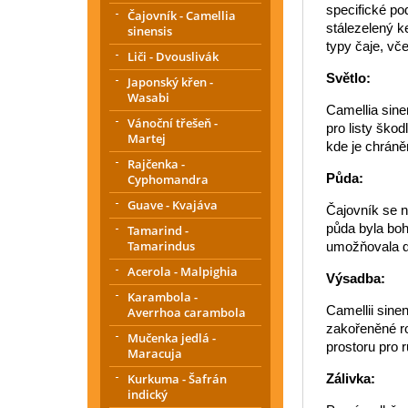
specifické po
Čajovník - Camellia
stálezelený k
sinensis
typy čaje, vč
Liči - Dvouslivák
Světlo:
Japonský křen -
Wasabi
Camellia sine
Vánoční třešeň -
pro listy škod
Martej
kde je chráně
Rajčenka -
Půda:
Cyphomandra
Guave - Kvajáva
Čajovník se n
půda byla boh
Tamarind -
Tamarindus
umožňovala d
Acerola - Malpighia
Výsadba:
Karambola -
Camellii sine
Averrhoa carambola
zakořeněné ro
Mučenka jedlá -
prostoru pro 
Maracuja
Kurkuma - Šafrán
Zálivka:
indický