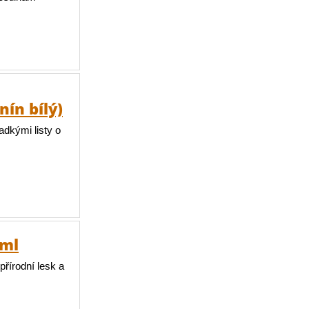
ín bílý)
adkými listy o
 ml
přírodní lesk a