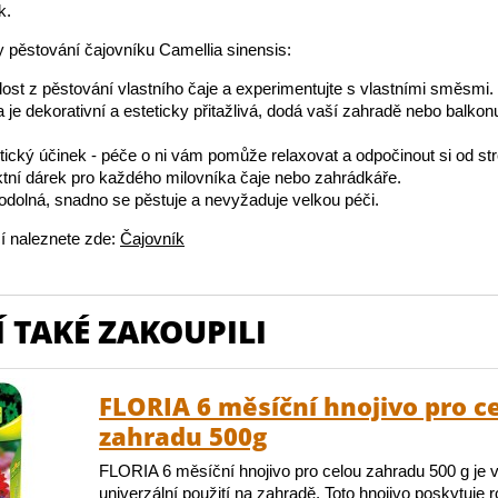
k.
 pěstování čajovníku Camellia sinensis:
dost z pěstování vlastního čaje a experimentujte s vlastními směsmi.
na je dekorativní a esteticky přitažlivá, dodá vaší zahradě nebo balkon
tický účinek - péče o ni vám pomůže relaxovat a odpočinout si od st
ektní dárek pro každého milovníka čaje nebo zahrádkáře.
e odolná, snadno se pěstuje a nevyžaduje velkou péči.
í naleznete zde:
Čajovník
 TAKÉ ZAKOUPILI
FLORIA 6 měsíční hnojivo pro c
zahradu 500g
FLORIA 6 měsíční hnojivo pro celou zahradu 500 g je 
univerzální použití na zahradě. Toto hnojivo poskytuje 