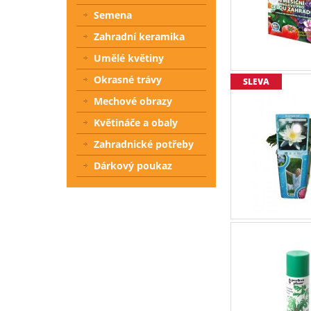
Semena
Zahradní keramika
Umělé květiny
Okrasné trávy
SLEVA
Mechové obrazy
Květináče a obaly
Zahradnické potřeby
Dárkový poukaz