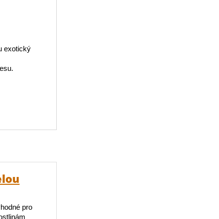
u exotický
resu.
elou
vhodné pro
rostlinám