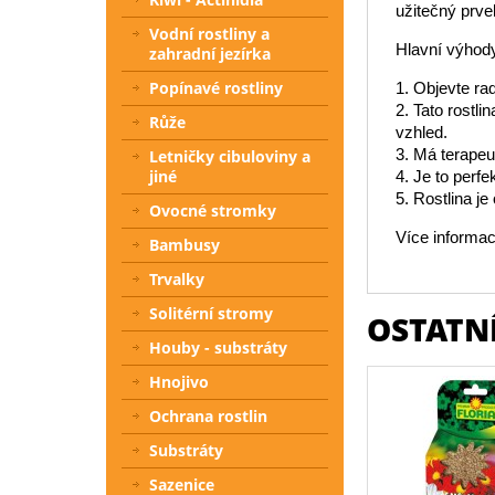
užitečný prve
Vodní rostliny a
Hlavní výhody
zahradní jezírka
Popínavé rostliny
1. Objevte ra
2. Tato rostli
Růže
vzhled.
3. Má terapeu
Letničky cibuloviny a
jiné
4. Je to perf
5. Rostlina j
Ovocné stromky
Více informac
Bambusy
Trvalky
Solitérní stromy
OSTATNÍ
Houby - substráty
Hnojivo
Ochrana rostlin
Substráty
Sazenice