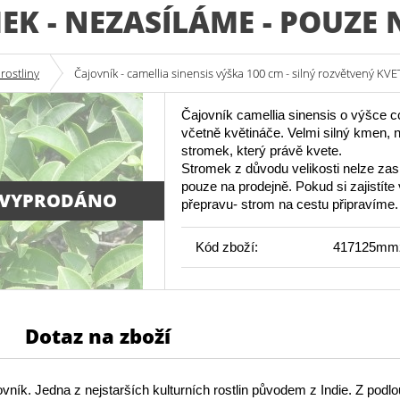
EK - NEZASÍLÁME - POUZE
 rostliny
Čajovník - camellia sinensis výška 100 cm - silný rozvětvený K
Čajovník camellia sinensis o výšce 
včetně květináče. Velmi silný kmen, 
stromek, který právě kvete.
Stromek z důvodu velikosti nelze zasl
pouze na prodejně. Pokud si zajistíte 
 VYPRODÁNO
přepravu- strom na cestu připravíme.
Kód zboží:
417125mm
Dotaz na zboží
ovník. Jedna z nejstarších kulturních rostlin původem z Indie. Z podlo