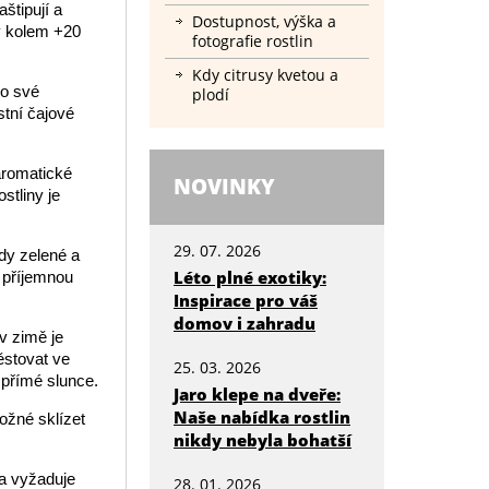
aštipují a
Dostupnost, výška a
ty kolem +20
fotografie rostlin
Kdy citrusy kvetou a
do své
plodí
tní čajové
aromatické
NOVINKY
stliny je
29. 07. 2026
ždy zelené a
Léto plné exotiky:
 příjemnou
Inspirace pro váš
domov i zahradu
v zimě je
ěstovat ve
25. 03. 2026
 přímé slunce.
Jaro klepe na dveře:
Naše nabídka rostlin
ožné sklízet
nikdy nebyla bohatší
 a vyžaduje
28. 01. 2026