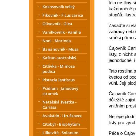
této rostliny 
Kokosovník velký
každoročně př
stupňů. Ilustra
Fíkovník - Ficus carica
Olivovník - Olea
Zasaďte si vl
zahrady nebo 
Vanilkovník - Vanilla
směsi přímo z 
Noni - Morinda
Čajovník Came
Banánovník - Musa
listy, z nichž
Kaštan australský
jednoduché, i
Citlivka - Mimosa
Tato rostlina 
pudica
kvetou od pod
Pistacia lentiscus
vůni. Její pl
Psidium - Jahodový
stromek
Čajovník Came
důležité zaji
Natálská švestka -
vnitřním pros
Carissa
Avokádo - Hruškovec
Nejlépe plodí
listy pro výro
Citobýl - Biophytum
Lilkovité - Solanum
Péče o Čajovn