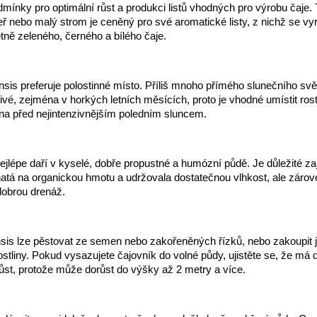
dmínky pro optimální růst a produkci listů vhodných pro výrobu čaje. 
eř nebo malý strom je ceněný pro své aromatické listy, z nichž se vy
etně zeleného, černého a bílého čaje.
nsis preferuje polostinné místo. Příliš mnoho přímého slunečního sv
livé, zejména v horkých letních měsících, proto je vhodné umístit rost
na před nejintenzivnějším poledním sluncem.
ejlépe daří v kyselé, dobře propustné a humózní půdě. Je důležité zaji
atá na organickou hmotu a udržovala dostatečnou vlhkost, ale zárov
obrou drenáž.
nsis lze pěstovat ze semen nebo zakořeněných řízků, nebo zakoupit j
stliny. Pokud vysazujete čajovník do volné půdy, ujistěte se, že má 
růst, protože může dorůst do výšky až 2 metry a více.