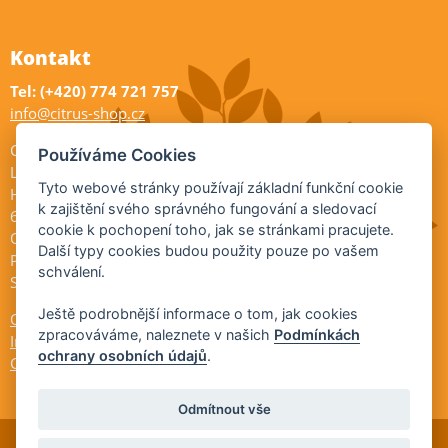
Kontakt
Tel: (+420) 774 721 757
info@citrus-shop.cz
Citrus shop zahradnictví
Používáme Cookies
Legionářů 2
Tyto webové stránky používají základní funkční cookie
Hodonín
k zajištění svého správného fungování a sledovací
695 01
cookie k pochopení toho, jak se stránkami pracujete.
Otevřeno:
Další typy cookies budou použity pouze po vašem
Po-Pá 9-17
schválení.
So 9-11:30
Ještě podrobnější informace o tom, jak cookies
Ochrana osobních údajů
zpracováváme, naleznete v našich
Podmínkách
Informace ÚKZÚZ
ochrany osobních údajů
.
Cookies
Odmítnout vše