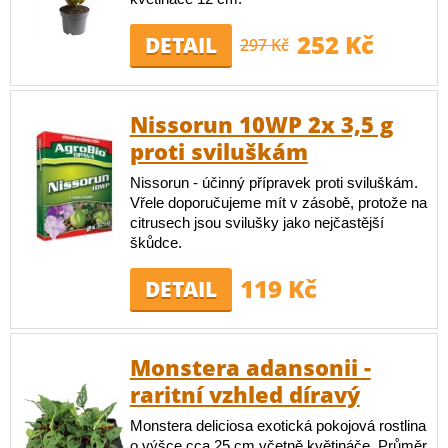
252 Kč
DETAIL
297 Kč
Nissorun 10WP 2x 3,5 g
proti sviluškám
Nissorun - účinný přípravek proti sviluškám.
Vřele doporučujeme mít v zásobě, protože na
citrusech jsou svilušky jako nejčastější
škůdce.
119 Kč
DETAIL
Monstera adansonii -
raritní vzhled díravý
Monstera deliciosa exotická pokojová rostlina
o výšce cca 25 cm včetně květináče. Průměr