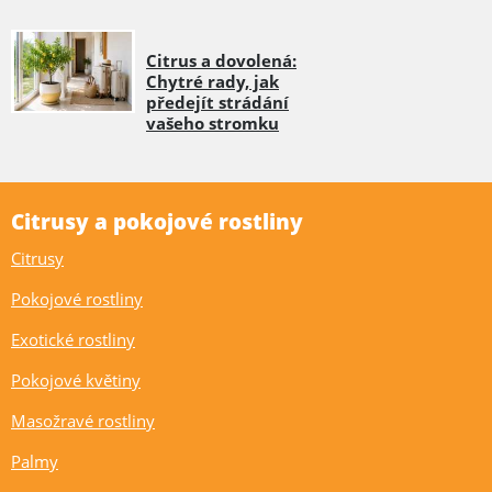
Citrus a dovolená:
Chytré rady, jak
předejít strádání
vašeho stromku
Citrusy a pokojové rostliny
Citrusy
Pokojové rostliny
Exotické rostliny
Pokojové květiny
Masožravé rostliny
Palmy