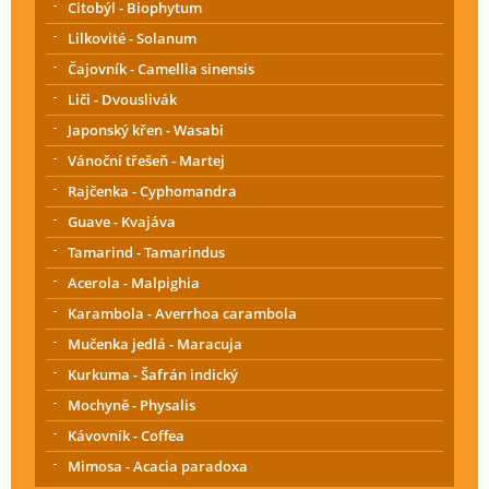
Citobýl - Biophytum
Lilkovité - Solanum
Čajovník - Camellia sinensis
Liči - Dvouslivák
Japonský křen - Wasabi
Vánoční třešeň - Martej
Rajčenka - Cyphomandra
Guave - Kvajáva
Tamarind - Tamarindus
Acerola - Malpighia
Karambola - Averrhoa carambola
Mučenka jedlá - Maracuja
Kurkuma - Šafrán indický
Mochyně - Physalis
Kávovník - Coffea
Mimosa - Acacia paradoxa