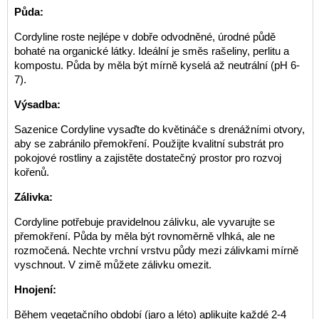
Půda:
Cordyline roste nejlépe v dobře odvodněné, úrodné půdě
bohaté na organické látky. Ideální je směs rašeliny, perlitu a
kompostu. Půda by měla být mírně kyselá až neutrální (pH 6-
7).
Výsadba:
Sazenice Cordyline vysaďte do květináče s drenážními otvory,
aby se zabránilo přemokření. Použijte kvalitní substrát pro
pokojové rostliny a zajistěte dostatečný prostor pro rozvoj
kořenů.
Zálivka:
Cordyline potřebuje pravidelnou zálivku, ale vyvarujte se
přemokření. Půda by měla být rovnoměrně vlhká, ale ne
rozmočená. Nechte vrchní vrstvu půdy mezi zálivkami mírně
vyschnout. V zimě můžete zálivku omezit.
Hnojení:
Během vegetačního období (jaro a léto) aplikujte každé 2-4