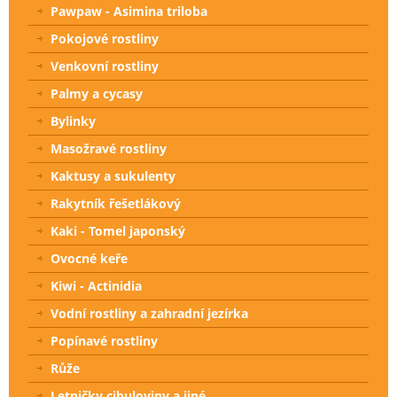
Pawpaw - Asimina triloba
Pokojové rostliny
Venkovní rostliny
Palmy a cycasy
Bylinky
Masožravé rostliny
Kaktusy a sukulenty
Rakytník řešetlákový
Kaki - Tomel japonský
Ovocné keře
Kiwi - Actinidia
Vodní rostliny a zahradní jezírka
Popínavé rostliny
Růže
Letničky cibuloviny a jiné