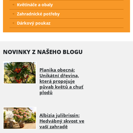
Květináče a obaly
Zahradnické potřeby
Dárkový poukaz
NOVINKY Z NAŠEHO BLOGU
Planika obecná:
Unikátní dřevina,
která propojuje
půvab květů a chuť
plodů
Albizia julibrissin:
Hedvábný skvost ve
vaší zahradě