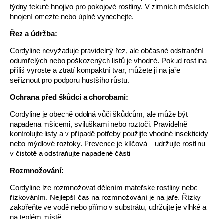
týdny tekuté hnojivo pro pokojové rostliny. V zimních měsících
hnojení omezte nebo úplně vynechejte.
Řez a údržba:
Cordyline nevyžaduje pravidelný řez, ale občasné odstranění
odumřelých nebo poškozených listů je vhodné. Pokud rostlina
příliš vyroste a ztratí kompaktní tvar, můžete ji na jaře
seříznout pro podporu hustšího růstu.
Ochrana před škůdci a chorobami:
Cordyline je obecně odolná vůči škůdcům, ale může být
napadena mšicemi, sviluškami nebo roztoči. Pravidelně
kontrolujte listy a v případě potřeby použijte vhodné insekticidy
nebo mýdlové roztoky. Prevence je klíčová – udržujte rostlinu
v čistotě a odstraňujte napadené části.
Rozmnožování:
Cordyline lze rozmnožovat dělením mateřské rostliny nebo
řízkováním. Nejlepší čas na rozmnožování je na jaře. Řízky
zakořeňte ve vodě nebo přímo v substrátu, udržujte je vlhké a
na teplém místě.