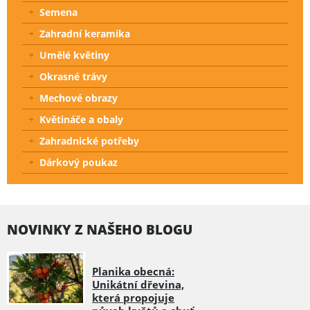
Semena
Zahradní keramika
Umělé květiny
Okrasné trávy
Mechové obrazy
Květináče a obaly
Zahradnické potřeby
Dárkový poukaz
NOVINKY Z NAŠEHO BLOGU
Planika obecná:
Unikátní dřevina,
která propojuje