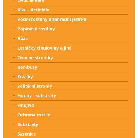
Ovocné keře
Kiwi - Actinidia
Vodní rostliny a zahradní jezírka
Popínavé rostliny
Růže
Letničky cibuloviny a jiné
Ovocné stromky
Bambusy
Trvalky
Solitérní stromy
Houby - substráty
Hnojivo
Ochrana rostlin
Substráty
Sazenice