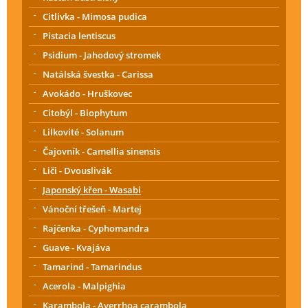
Citlivka - Mimosa pudica
Pistacia lentiscus
Psidium - Jahodový stromek
Natálská švestka - Carissa
Avokádo - Hruškovec
Citobýl - Biophytum
Lilkovité - Solanum
Čajovník - Camellia sinensis
Liči - Dvouslivák
Japonský křen - Wasabi
Vánoční třešeň - Martej
Rajčenka - Cyphomandra
Guave - Kvajáva
Tamarind - Tamarindus
Acerola - Malpighia
Karambola - Averrhoa carambola