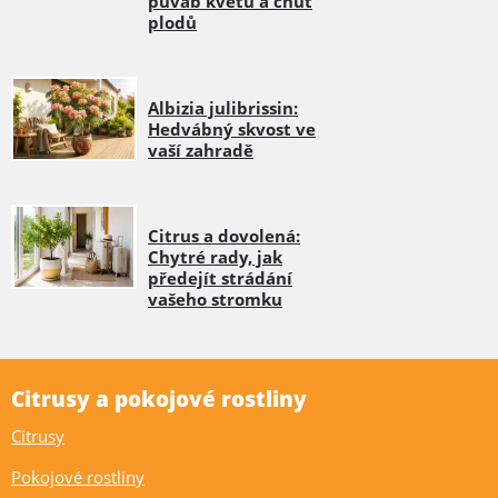
půvab květů a chuť
plodů
Albizia julibrissin:
Hedvábný skvost ve
vaší zahradě
Citrus a dovolená:
Chytré rady, jak
předejít strádání
vašeho stromku
Citrusy a pokojové rostliny
Citrusy
Pokojové rostliny