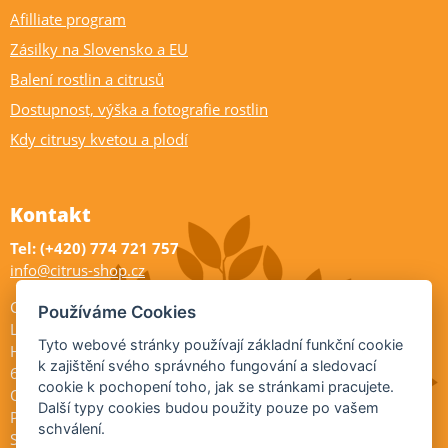
Afilliate program
Zásilky na Slovensko a EU
Balení rostlin a citrusů
Dostupnost, výška a fotografie rostlin
Kdy citrusy kvetou a plodí
Kontakt
Tel: (+420) 774 721 757
info@citrus-shop.cz
Citrus shop zahradnictví
Používáme Cookies
Legionářů 2
Tyto webové stránky používají základní funkční cookie
Hodonín
k zajištění svého správného fungování a sledovací
695 01
cookie k pochopení toho, jak se stránkami pracujete.
Otevřeno:
Další typy cookies budou použity pouze po vašem
Po-Pá 9-17
schválení.
So 9-11:30