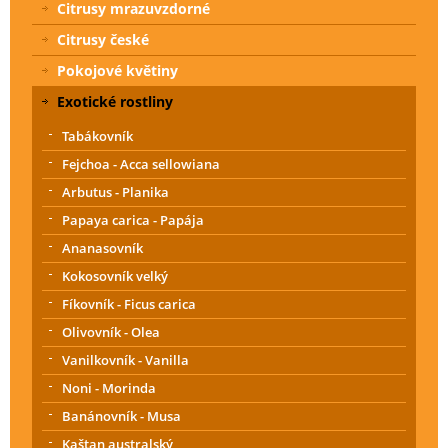
Citrusy mrazuvzdorné
Citrusy české
Pokojové květiny
Exotické rostliny
Tabákovník
Fejchoa - Acca sellowiana
Arbutus - Planika
Papaya carica - Papája
Ananasovník
Kokosovník velký
Fíkovník - Ficus carica
Olivovník - Olea
Vanilkovník - Vanilla
Noni - Morinda
Banánovník - Musa
Kaštan australský