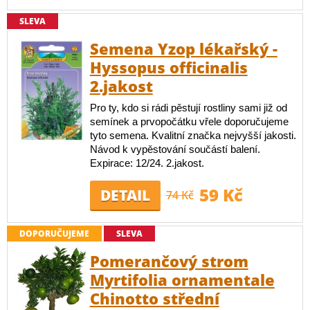
SLEVA
Semena Yzop lékařský -
Hyssopus officinalis
2.jakost
Pro ty, kdo si rádi pěstují rostliny sami již od
semínek a prvopočátku vřele doporučujeme
tyto semena. Kvalitní značka nejvyšší jakosti.
Návod k vypěstování součástí balení.
Expirace: 12/24. 2.jakost.
59 Kč
DETAIL
74 Kč
DOPORUČUJEME
SLEVA
Pomerančový strom
Myrtifolia ornamentale
Chinotto střední