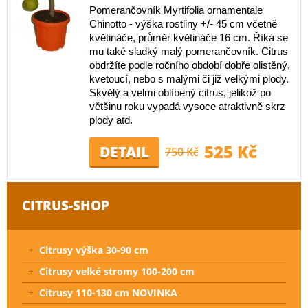
Pomerančovník Myrtifolia ornamentale
Chinotto - výška rostliny +/- 45 cm včetně
květináče, průměr květináče 16 cm. Říká se
mu také sladký malý pomerančovník. Citrus
obdržíte podle ročního období dobře olistěný,
kvetoucí, nebo s malými či již velkými plody.
Skvělý a velmi oblíbený citrus, jelikož po
většinu roku vypadá vysoce atraktivně skrz
plody atd.
525 Kč
DETAIL
750 Kč
CITRUS-SHOP
Citrusy výška 30-90 cm
Citrusy velké stromy 100-200 cm
Citrusy 110-130 cm NOVINKA