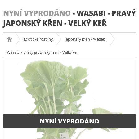
NYNÍ VYPRODÁNO
-
WASABI - PRAVÝ
JAPONSKÝ KŘEN - VELKÝ KEŘ
Exotické rostliny
Japonský křen - Wasabi
Wasabi - pravý japonský křen - Velký keř
NYNÍ VYPRODÁNO