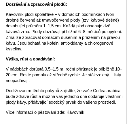
Dozrávání a zpracování plodů:
Kávovník plodí spolehlivě – v domácích podmínkách tvoří
drobné červené až tmavočervené plody (tzv. kávové třešně)
dosahující průměru 1–1,5 cm. Každý plod obsahuje dvě
kávová zrna. Plody dozrávají přibližně 6–8 měsíců po opylení.
Zrna lze zpracovat domácím sušením a pražením na pravou
kávu. Jsou bohatá na kofein, antioxidanty a chlorogenové
kyseliny.
Výška, růst a opadávání:
V nádobách dorůstá 0,5–1,5 m, roční přírůstek je přibližně 10–
20 cm. Roste pomalu až středně rychle. Je stálezelený – listy
neopadávají.
Dodržováním těchto pokynů zajistíte, že vaše Coffea arabica
bude zdravě růst a možná vás jednoho dne obdaruje vlastními
plody kávy, přidávající exotický prvek do vašeho prostředí.
Více informací o pěstování zde:
Kávovník