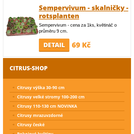
Sempervivum - skalničky -
rotsplanten
Sempervivum - cena za 1ks, květináč o
průměru 9 cm.
69 Kč
DETAIL
CITRUS-SHOP
Citrusy výška 30-90 cm
Citrusy velké stromy 100-200 cm
Citrusy 110-130 cm NOVINKA
Citrusy mrazuvzdorné
Citrusy české
Pokojové květiny