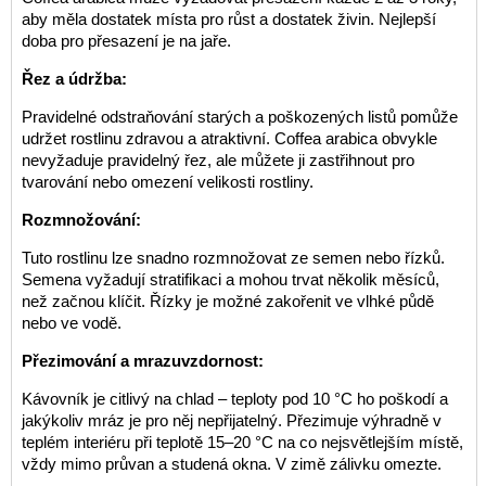
aby měla dostatek místa pro růst a dostatek živin. Nejlepší
doba pro přesazení je na jaře.
Řez a údržba:
Pravidelné odstraňování starých a poškozených listů pomůže
udržet rostlinu zdravou a atraktivní. Coffea arabica obvykle
nevyžaduje pravidelný řez, ale můžete ji zastřihnout pro
tvarování nebo omezení velikosti rostliny.
Rozmnožování:
Tuto rostlinu lze snadno rozmnožovat ze semen nebo řízků.
Semena vyžadují stratifikaci a mohou trvat několik měsíců,
než začnou klíčit. Řízky je možné zakořenit ve vlhké půdě
nebo ve vodě.
Přezimování a mrazuvzdornost:
Kávovník je citlivý na chlad – teploty pod 10 °C ho poškodí a
jakýkoliv mráz je pro něj nepřijatelný. Přezimuje výhradně v
teplém interiéru při teplotě 15–20 °C na co nejsvětlejším místě,
vždy mimo průvan a studená okna. V zimě zálivku omezte.