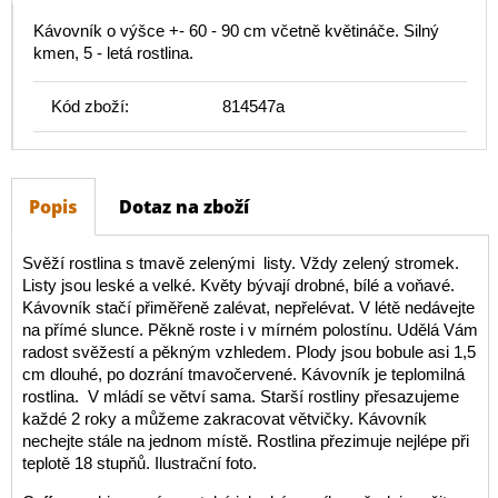
Kávovník o výšce +- 60 - 90 cm včetně květináče. Silný
kmen, 5 - letá rostlina.
Kód zboží:
814547a
Popis
Dotaz na zboží
Svěží rostlina s tmavě zelenými listy. Vždy zelený stromek.
Listy jsou leské a velké. Květy bývají drobné, bílé a voňavé.
Kávovník stačí přiměřeně zalévat, nepřelévat. V létě nedávejte
na přímé slunce. Pěkně roste i v mírném polostínu. Udělá Vám
radost svěžestí a pěkným vzhledem. Plody jsou bobule asi 1,5
cm dlouhé, po dozrání tmavočervené. Kávovník je teplomilná
rostlina. V mládí se větví sama. Starší rostliny přesazujeme
každé 2 roky a můžeme zakracovat větvičky. Kávovník
nechejte stále na jednom místě. Rostlina přezimuje nejlépe při
teplotě 18 stupňů. Ilustrační foto.