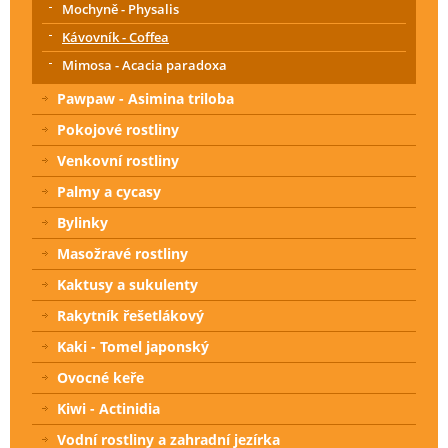
Mochyně - Physalis
Kávovník - Coffea
Mimosa - Acacia paradoxa
Pawpaw - Asimina triloba
Pokojové rostliny
Venkovní rostliny
Palmy a cycasy
Bylinky
Masožravé rostliny
Kaktusy a sukulenty
Rakytník řešetlákový
Kaki - Tomel japonský
Ovocné keře
Kiwi - Actinidia
Vodní rostliny a zahradní jezírka