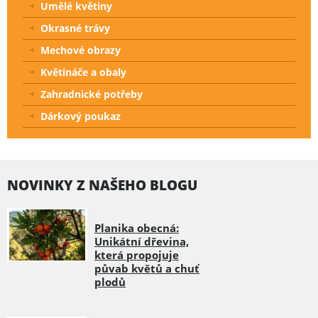
Umělé květiny
Okrasné trávy
Mechové obrazy
Květináče a obaly
Zahradnické potřeby
Dárkový poukaz
NOVINKY Z NAŠEHO BLOGU
Planika obecná:
Unikátní dřevina,
která propojuje
půvab květů a chuť
plodů