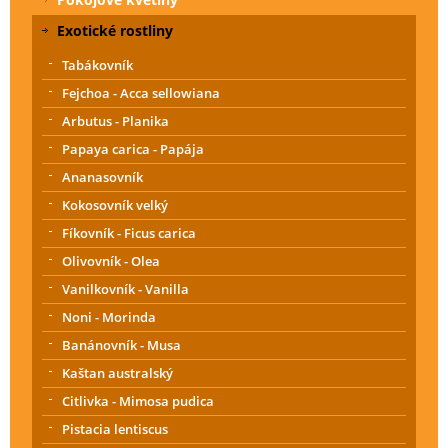
Exotické rostliny
Tabákovník
Fejchoa - Acca sellowiana
Arbutus - Planika
Papaya carica - Papája
Ananasovník
Kokosovník velký
Fíkovník - Ficus carica
Olivovník - Olea
Vanilkovník - Vanilla
Noni - Morinda
Banánovník - Musa
Kaštan australský
Citlivka - Mimosa pudica
Pistacia lentiscus