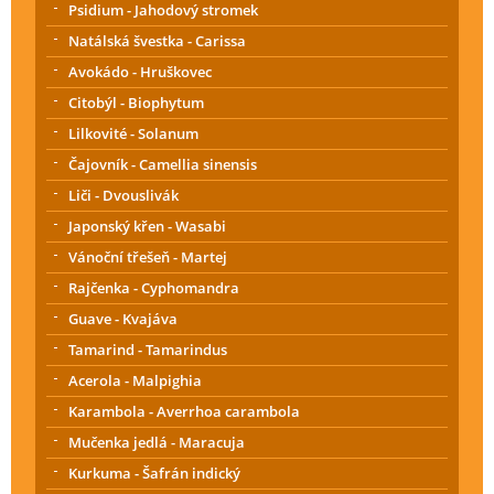
Psidium - Jahodový stromek
Natálská švestka - Carissa
Avokádo - Hruškovec
Citobýl - Biophytum
Lilkovité - Solanum
Čajovník - Camellia sinensis
Liči - Dvouslivák
Japonský křen - Wasabi
Vánoční třešeň - Martej
Rajčenka - Cyphomandra
Guave - Kvajáva
Tamarind - Tamarindus
Acerola - Malpighia
Karambola - Averrhoa carambola
Mučenka jedlá - Maracuja
Kurkuma - Šafrán indický