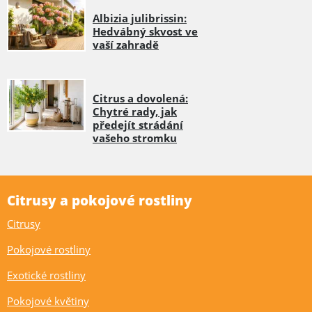
Albizia julibrissin:
Hedvábný skvost ve
vaší zahradě
Citrus a dovolená:
Chytré rady, jak
předejít strádání
vašeho stromku
Citrusy a pokojové rostliny
Citrusy
Pokojové rostliny
Exotické rostliny
Pokojové květiny