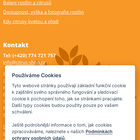
Balení rostlin a citrusů
Dostupnost, výška a fotografie rostlin
Kdy citrusy kvetou a plodí
Kontakt
Tel: (+420) 774 721 757
info@citrus-shop.cz
Citrus shop zahradnictví
Používáme Cookies
Legionářů 2
Tyto webové stránky používají základní funkční cookie
Hodonín
k zajištění svého správného fungování a sledovací
695 01
cookie k pochopení toho, jak se stránkami pracujete.
Otevřeno:
Další typy cookies budou použity pouze po vašem
Po-Pá 9-17
schválení.
So 9-11:30
Ještě podrobnější informace o tom, jak cookies
Ochrana osobních údajů
zpracováváme, naleznete v našich
Podmínkách
Informace ÚKZÚZ
ochrany osobních údajů
.