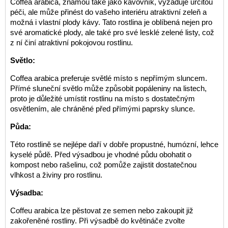
Coffea arabica, známou také jako kávovník, vyžaduje určitou
péči, ale může přinést do vašeho interiéru atraktivní zeleň a
možná i vlastní plody kávy. Tato rostlina je oblíbená nejen pro
své aromatické plody, ale také pro své lesklé zelené listy, což
z ní činí atraktivní pokojovou rostlinu.
Světlo:
Coffea arabica preferuje světlé místo s nepřímým sluncem.
Přímé sluneční světlo může způsobit popáleniny na listech,
proto je důležité umístit rostlinu na místo s dostatečným
osvětlením, ale chráněné před přímými paprsky slunce.
Půda:
Této rostlině se nejlépe daří v dobře propustné, humózní, lehce
kyselé půdě. Před výsadbou je vhodné půdu obohatit o
kompost nebo rašelinu, což pomůže zajistit dostatečnou
vlhkost a živiny pro rostlinu.
Výsadba:
Coffeu arabica lze pěstovat ze semen nebo zakoupit již
zakořeněné rostliny. Při výsadbě do květináče zvolte