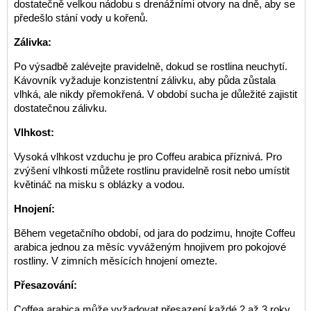
dostatečně velkou nádobu s drenážními otvory na dně, aby se
předešlo stání vody u kořenů.
Zálivka:
Po výsadbě zalévejte pravidelně, dokud se rostlina neuchytí.
Kávovník vyžaduje konzistentní zálivku, aby půda zůstala
vlhká, ale nikdy přemokřená. V období sucha je důležité zajistit
dostatečnou zálivku.
Vlhkost:
Vysoká vlhkost vzduchu je pro Coffeu arabica příznivá. Pro
zvýšení vlhkosti můžete rostlinu pravidelně rosit nebo umístit
květináč na misku s oblázky a vodou.
Hnojení:
Během vegetačního období, od jara do podzimu, hnojte Coffeu
arabica jednou za měsíc vyváženým hnojivem pro pokojové
rostliny. V zimních měsících hnojení omezte.
Přesazování:
Coffea arabica může vyžadovat přesazení každé 2 až 3 roky,