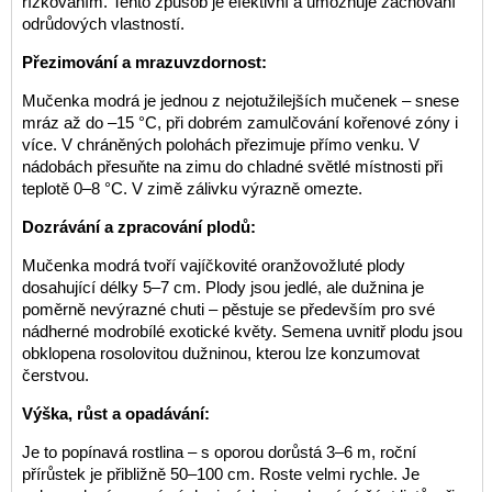
řízkováním. Tento způsob je efektivní a umožňuje zachování
odrůdových vlastností.
Přezimování a mrazuvzdornost:
Mučenka modrá je jednou z nejotužilejších mučenek – snese
mráz až do –15 °C, při dobrém zamulčování kořenové zóny i
více. V chráněných polohách přezimuje přímo venku. V
nádobách přesuňte na zimu do chladné světlé místnosti při
teplotě 0–8 °C. V zimě zálivku výrazně omezte.
Dozrávání a zpracování plodů:
Mučenka modrá tvoří vajíčkovité oranžovožluté plody
dosahující délky 5–7 cm. Plody jsou jedlé, ale dužnina je
poměrně nevýrazné chuti – pěstuje se především pro své
nádherné modrobílé exotické květy. Semena uvnitř plodu jsou
obklopena rosolovitou dužninou, kterou lze konzumovat
čerstvou.
Výška, růst a opadávání:
Je to popínavá rostlina – s oporou dorůstá 3–6 m, roční
přírůstek je přibližně 50–100 cm. Roste velmi rychle. Je