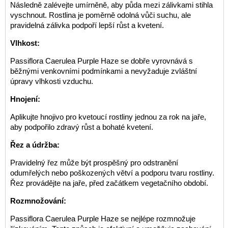
Následně zalévejte umírněně, aby půda mezi zálivkami stihla
vyschnout. Rostlina je poměrně odolná vůči suchu, ale
pravidelná zálivka podpoří lepší růst a kvetení.
Vlhkost:
Passiflora Caerulea Purple Haze se dobře vyrovnává s
běžnými venkovními podmínkami a nevyžaduje zvláštní
úpravy vlhkosti vzduchu.
Hnojení:
Aplikujte hnojivo pro kvetoucí rostliny jednou za rok na jaře,
aby podpořilo zdravý růst a bohaté kvetení.
Řez a údržba:
Pravidelný řez může být prospěšný pro odstranění
odumřelých nebo poškozených větví a podporu tvaru rostliny.
Řez provádějte na jaře, před začátkem vegetačního období.
Rozmnožování:
Passiflora Caerulea Purple Haze se nejlépe rozmnožuje