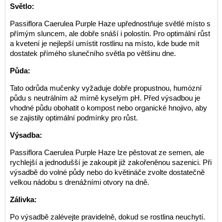
Světlo:
Passiflora Caerulea Purple Haze upřednostňuje světlé místo s
přímým sluncem, ale dobře snáší i polostín. Pro optimální růst
a kvetení je nejlepší umístit rostlinu na místo, kde bude mít
dostatek přímého slunečního světla po většinu dne.
Půda:
Tato odrůda mučenky vyžaduje dobře propustnou, humózní
půdu s neutrálním až mírně kyselým pH. Před výsadbou je
vhodné půdu obohatit o kompost nebo organické hnojivo, aby
se zajistily optimální podmínky pro růst.
Výsadba:
Passiflora Caerulea Purple Haze lze pěstovat ze semen, ale
rychlejší a jednodušší je zakoupit již zakořeněnou sazenici. Při
výsadbě do volné půdy nebo do květináče zvolte dostatečně
velkou nádobu s drenážními otvory na dně.
Zálivka:
Po výsadbě zalévejte pravidelně, dokud se rostlina neuchytí.