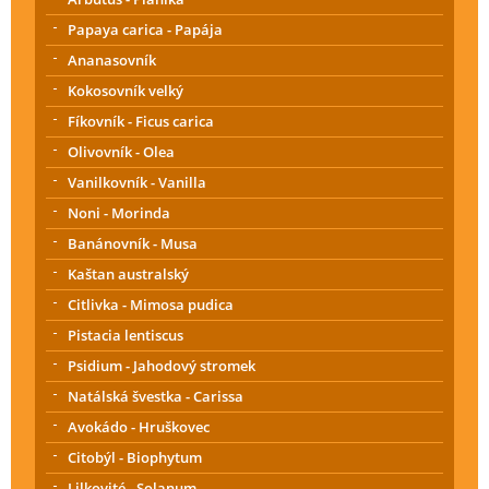
Papaya carica - Papája
Ananasovník
Kokosovník velký
Fíkovník - Ficus carica
Olivovník - Olea
Vanilkovník - Vanilla
Noni - Morinda
Banánovník - Musa
Kaštan australský
Citlivka - Mimosa pudica
Pistacia lentiscus
Psidium - Jahodový stromek
Natálská švestka - Carissa
Avokádo - Hruškovec
Citobýl - Biophytum
Lilkovité - Solanum