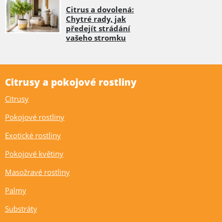
Citrus a dovolená:
Chytré rady, jak
předejít strádání
vašeho stromku
Citrusy a pokojové rostliny
Citrusy
Pokojové rostliny
Exotické rostliny
Pokojové květiny
Masožravé rostliny
Palmy
Substráty