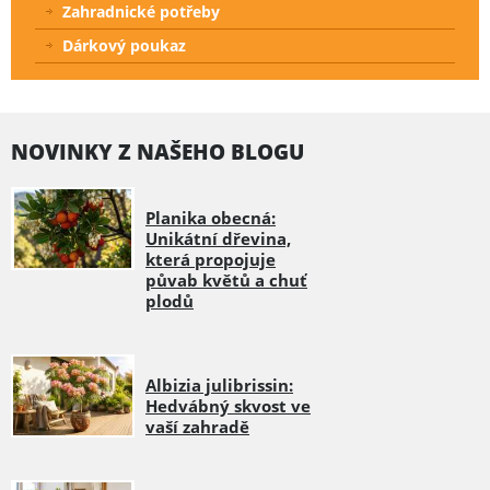
Zahradnické potřeby
Dárkový poukaz
NOVINKY Z NAŠEHO BLOGU
Planika obecná:
Unikátní dřevina,
která propojuje
půvab květů a chuť
plodů
Albizia julibrissin:
Hedvábný skvost ve
vaší zahradě