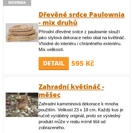
NOVINKA
Dřevěné srdce Paulownia
- mix druhů
Přírodní dřevěné srdce z paulownie slouží
jako stylová dekorace nebo obal na květináč.
Vhodné do interiéru i chráněného exteriéru.
Mix velikostí.
595 Kč
DETAIL
Zahradní květináč -
měšec
Zahradní kameninová dekorace k mnoha
použitím. Velikost 23 x 18 cm. Každý kus je
ručně vyráběný originál, proto se výsledný
produkt může v reálu mírně lišit od
zobrazeného.