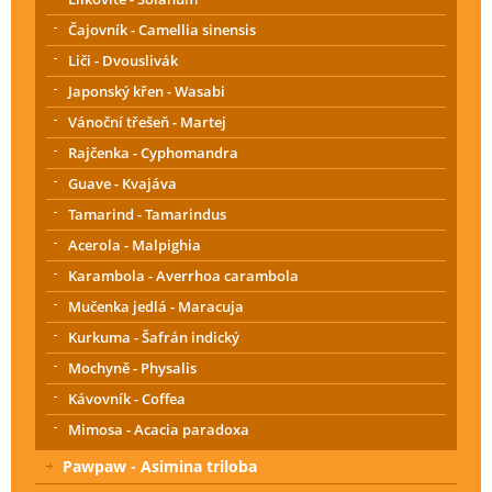
Čajovník - Camellia sinensis
Liči - Dvouslivák
Japonský křen - Wasabi
Vánoční třešeň - Martej
Rajčenka - Cyphomandra
Guave - Kvajáva
Tamarind - Tamarindus
Acerola - Malpighia
Karambola - Averrhoa carambola
Mučenka jedlá - Maracuja
Kurkuma - Šafrán indický
Mochyně - Physalis
Kávovník - Coffea
Mimosa - Acacia paradoxa
Pawpaw - Asimina triloba