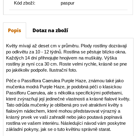
Kód zboží:
paspur
Popis
Dotaz na zboží
Květy mívají až deset cm v průměru. Plody rostliny dozrávají
po odkvětu za 10 - 12 týdnů. Rostlina se pěstuje blízko okna.
Každých 14 dní přihnojujte hnojivem na muškáty. Výška
rostliny je nyní cca 30 cm. Roste velmi rychle, krásně se pne
po jakékoliv podpoře. Ilustrační foto.
Péče o Passiflora Caerulea Purple Haze, známou také jako
mučenka modrá Purple Haze, je podobná péči o klasickou
Passifloru Caerulea, ale s několika specifickými potřebami,
které zvýrazňují její jedinečné vlastnosti a krásné fialové květy.
Tato odrůda mučenky je oblíbená pro své atraktivní květy s
fialovým nádechem, které mohou představovat výrazný a
krásný prvek ve vaší zahradě nebo jako poutavá popínavá
rostlina ve vašem interiéru. Následující návod vám poskytne
základní pokyny, jak se o tuto květinu správně starat.