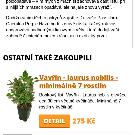
poloopadavá – v mírných zimách si zachovává část listů, při
silnějších mrazech opadává, ale na jaře znovu vyráží.
Dodržováním těchto pokynů zajistíte, že vaše Passiflora
Caerulea Purple Haze bude zdravě růst a každý rok vás
obdarovává nádhernými fialovými květy, které dodají vaší
zahradě či interiéru nejen krásu, ale i exotický prvek.
OSTATNÍ TAKÉ ZAKOUPILI
Vavřín - laurus nobilis -
minimálně 7 rostlin
Bobkový list- Vavřín - Laurus nobilis o výšce
cca 30 cm včetně květináče. Minimálně 7
rostlin v květináči.
275 Kč
DETAIL