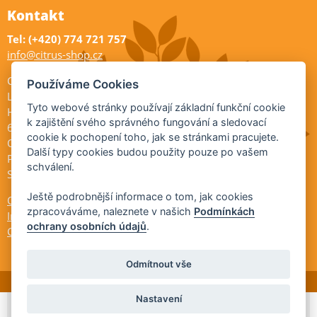
Kontakt
Tel: (+420) 774 721 757
info@citrus-shop.cz
Citrus shop zahradnictví
Používáme Cookies
Legionářů 2
Tyto webové stránky používají základní funkční cookie
Hodonín
k zajištění svého správného fungování a sledovací
695 01
cookie k pochopení toho, jak se stránkami pracujete.
Otevřeno:
Další typy cookies budou použity pouze po vašem
Po-Pá 9-17
schválení.
So 9-11:30
Ještě podrobnější informace o tom, jak cookies
Ochrana osobních údajů
zpracováváme, naleznete v našich
Podmínkách
Informace ÚKZÚZ
ochrany osobních údajů
.
Cookies
Odmítnout vše
Nastavení