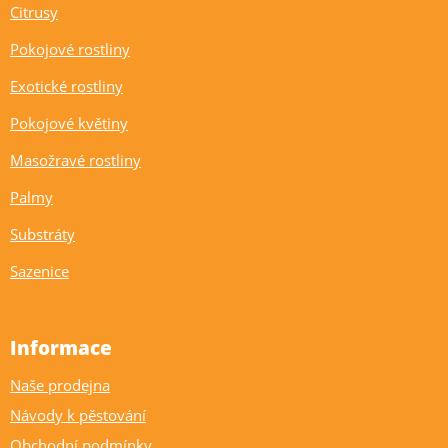
Citrusy
Pokojové rostliny
Exotické rostliny
Pokojové květiny
Masožravé rostliny
Palmy
Substráty
Sazenice
Informace
Naše prodejna
Návody k pěstování
Obchodní podmínky