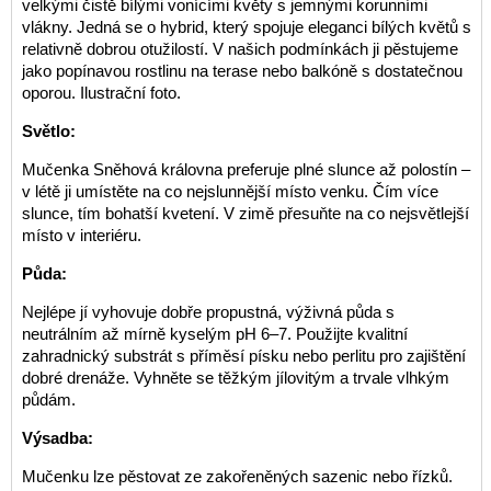
velkými čistě bílými vonícími květy s jemnými korunními
vlákny. Jedná se o hybrid, který spojuje eleganci bílých květů s
relativně dobrou otužilostí. V našich podmínkách ji pěstujeme
jako popínavou rostlinu na terase nebo balkóně s dostatečnou
oporou. Ilustrační foto.
Světlo:
Mučenka Sněhová královna preferuje plné slunce až polostín –
v létě ji umístěte na co nejslunnější místo venku. Čím více
slunce, tím bohatší kvetení. V zimě přesuňte na co nejsvětlejší
místo v interiéru.
Půda:
Nejlépe jí vyhovuje dobře propustná, výživná půda s
neutrálním až mírně kyselým pH 6–7. Použijte kvalitní
zahradnický substrát s příměsí písku nebo perlitu pro zajištění
dobré drenáže. Vyhněte se těžkým jílovitým a trvale vlhkým
půdám.
Výsadba:
Mučenku lze pěstovat ze zakořeněných sazenic nebo řízků.