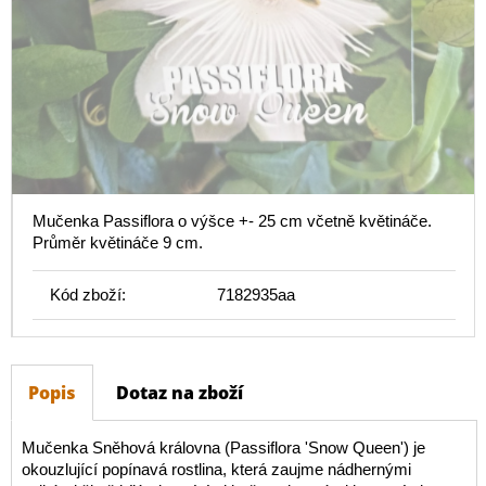
Mučenka Passiflora o výšce +- 25 cm včetně květináče.
Průměr květináče 9 cm.
Kód zboží:
7182935aa
Popis
Dotaz na zboží
Mučenka Sněhová královna (Passiflora 'Snow Queen') je
okouzlující popínavá rostlina, která zaujme nádhernými