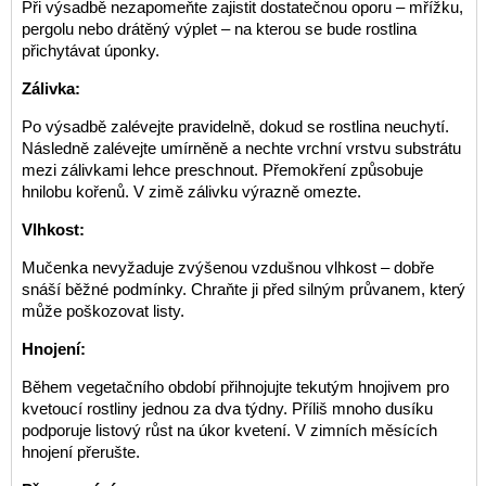
Při výsadbě nezapomeňte zajistit dostatečnou oporu – mřížku,
pergolu nebo drátěný výplet – na kterou se bude rostlina
přichytávat úponky.
Zálivka:
Po výsadbě zalévejte pravidelně, dokud se rostlina neuchytí.
Následně zalévejte umírněně a nechte vrchní vrstvu substrátu
mezi zálivkami lehce preschnout. Přemokření způsobuje
hnilobu kořenů. V zimě zálivku výrazně omezte.
Vlhkost:
Mučenka nevyžaduje zvýšenou vzdušnou vlhkost – dobře
snáší běžné podmínky. Chraňte ji před silným průvanem, který
může poškozovat listy.
Hnojení:
Během vegetačního období přihnojujte tekutým hnojivem pro
kvetoucí rostliny jednou za dva týdny. Příliš mnoho dusíku
podporuje listový růst na úkor kvetení. V zimních měsících
hnojení přerušte.