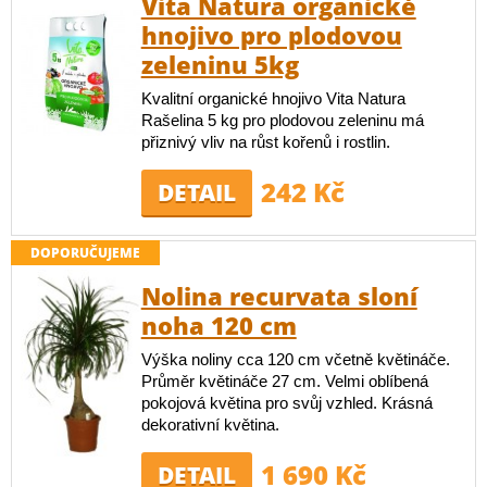
Vita Natura organické
hnojivo pro plodovou
zeleninu 5kg
Kvalitní organické hnojivo Vita Natura
Rašelina 5 kg pro plodovou zeleninu má
přiznivý vliv na růst kořenů i rostlin.
242 Kč
DETAIL
DOPORUČUJEME
Nolina recurvata sloní
noha 120 cm
Výška noliny cca 120 cm včetně květináče.
Průměr květináče 27 cm. Velmi oblíbená
pokojová květina pro svůj vzhled. Krásná
dekorativní květina.
1 690 Kč
DETAIL