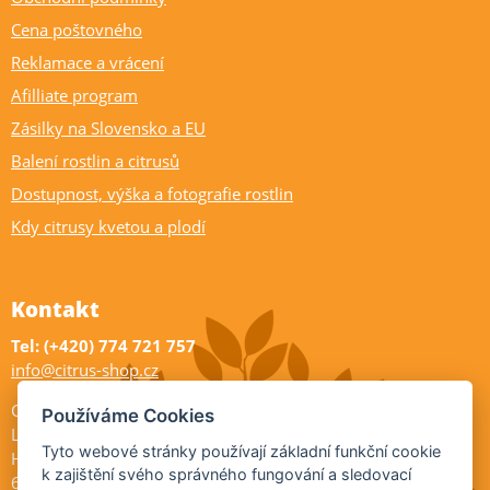
Cena poštovného
Reklamace a vrácení
Afilliate program
Zásilky na Slovensko a EU
Balení rostlin a citrusů
Dostupnost, výška a fotografie rostlin
Kdy citrusy kvetou a plodí
Kontakt
Tel: (+420) 774 721 757
info@citrus-shop.cz
Citrus shop zahradnictví
Používáme Cookies
Legionářů 2
Tyto webové stránky používají základní funkční cookie
Hodonín
k zajištění svého správného fungování a sledovací
695 01