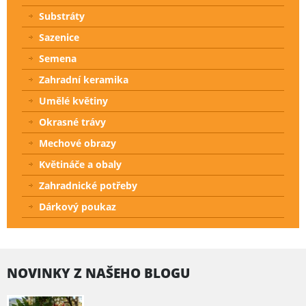
Substráty
Sazenice
Semena
Zahradní keramika
Umělé květiny
Okrasné trávy
Mechové obrazy
Květináče a obaly
Zahradnické potřeby
Dárkový poukaz
NOVINKY Z NAŠEHO BLOGU