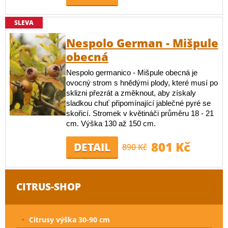
SLEVA
Nespolo German - Mišpule
obecná
Nespolo germanico - Mišpule obecná je
ovocný strom s hnědými plody, které musí po
sklizni přezrát a změknout, aby získaly
sladkou chuť připomínající jablečné pyré se
skořicí. Stromek v květináči průměru 18 - 21
cm. Výška 130 až 150 cm.
801 Kč
DETAIL
890 Kč
CITRUS-SHOP
Citrusy výška 30-90 cm