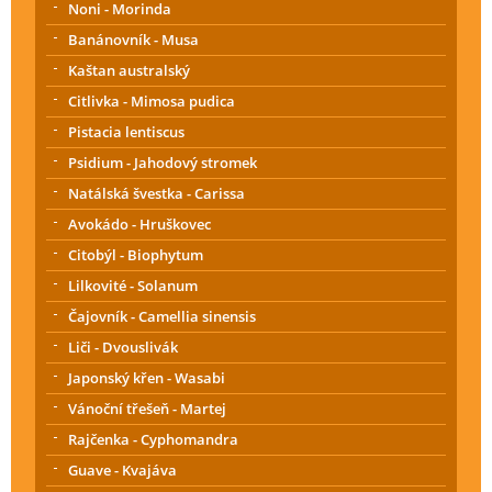
Noni - Morinda
Banánovník - Musa
Kaštan australský
Citlivka - Mimosa pudica
Pistacia lentiscus
Psidium - Jahodový stromek
Natálská švestka - Carissa
Avokádo - Hruškovec
Citobýl - Biophytum
Lilkovité - Solanum
Čajovník - Camellia sinensis
Liči - Dvouslivák
Japonský křen - Wasabi
Vánoční třešeň - Martej
Rajčenka - Cyphomandra
Guave - Kvajáva