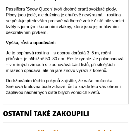
Passiflora 'Snow Queen' tvoří drobné oranžovožluté plody.
Plody jsou jedlé, ale dužnina je chuťově nevýrazná – rostlina
se pěstuje především pro své nádherné velké čistě bílé vonící
květy s jemnými korunními vlákny, které jsou jejím hlavním
dekorativním prvkem.
Výška, růst a opadávání:
Je to popínavá rostlina – s oporou dorůstá 3–5 m, roční
přírůstek je přibližně 50–80 cm. Roste rychle. Je poloopadavá
– v mírných zimách si zachovává část listů, při silnějších
mrazech opadává, ale na jaře znovu vyráží z kořenů.
Dodržováním těchto pokynů zajistíte, že vaše mučenka
Sněhová královna bude zdravě růst a každé léto vás ohromí
záplavou nádherných čistě bílých vonících květů.
OSTATNÍ TAKÉ ZAKOUPILI