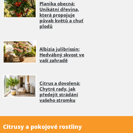
Planika obecná:
Unikátní dřevina,
která propojuje
půvab květů a chuť
plodů
Albizia julibrissin:
Hedvábný skvost ve
vaší zahradě
Citrus a dovolená:
Chytré rady, jak
předejít strádání
vašeho stromku
Citrusy a pokojové rostliny