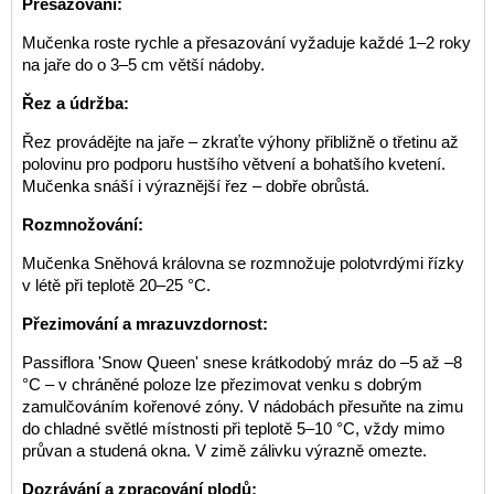
Přesazování:
Mučenka roste rychle a přesazování vyžaduje každé 1–2 roky
na jaře do o 3–5 cm větší nádoby.
Řez a údržba:
Řez provádějte na jaře – zkraťte výhony přibližně o třetinu až
polovinu pro podporu hustšího větvení a bohatšího kvetení.
Mučenka snáší i výraznější řez – dobře obrůstá.
Rozmnožování:
Mučenka Sněhová královna se rozmnožuje polotvrdými řízky
v létě při teplotě 20–25 °C.
Přezimování a mrazuvzdornost:
Passiflora 'Snow Queen' snese krátkodobý mráz do –5 až –8
°C – v chráněné poloze lze přezimovat venku s dobrým
zamulčováním kořenové zóny. V nádobách přesuňte na zimu
do chladné světlé místnosti při teplotě 5–10 °C, vždy mimo
průvan a studená okna. V zimě zálivku výrazně omezte.
Dozrávání a zpracování plodů: